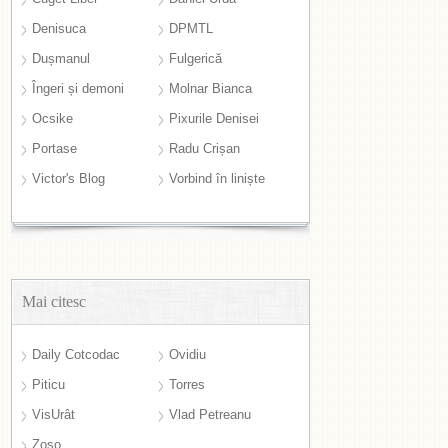
Denisuca
DPMTL
Dușmanul
Fulgerică
Îngeri și demoni
Molnar Bianca
Ocsike
Pixurile Denisei
Portase
Radu Crișan
Victor's Blog
Vorbind în liniște
Mai citesc
Daily Cotcodac
Ovidiu
Piticu
Torres
VisUrât
Vlad Petreanu
Zoso