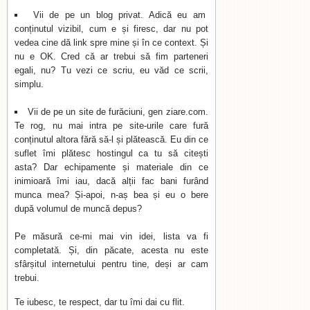
Vii de pe un blog privat. Adică eu am
conținutul vizibil, cum e și firesc, dar nu pot
vedea cine dă link spre mine și în ce context. Și
nu e OK. Cred că ar trebui să fim parteneri
egali, nu? Tu vezi ce scriu, eu văd ce scrii,
simplu.
Vii de pe un site de furăciuni, gen ziare.com.
Te rog, nu mai intra pe site-urile care fură
conținutul altora fără să-l și plătească. Eu din ce
suflet îmi plătesc hostingul ca tu să citești
asta? Dar echipamente și materiale din ce
inimioară îmi iau, dacă alții fac bani furând
munca mea? Și-apoi, n-aș bea și eu o bere
după volumul de muncă depus?
Pe măsură ce-mi mai vin idei, lista va fi
completată. Și, din păcate, acesta nu este
sfârșitul internetului pentru tine, deși ar cam
trebui.
Te iubesc, te respect, dar tu îmi dai cu flit.