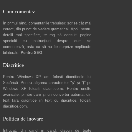
Cum comentez
În primul rând, comentariile trebuiesc scrise cât mai
corect, din punct de vedere gramatical. Apoi, pentru
detalii mai specifice, te rog să consulți pagina
specială cu instrucțiuni despre
cum se
comentează
, asta ca să nu fie surprize neplăcute
bilaterale.
Pentru SEO
.
Diacritice
Pentru Windows XP am folosit diacriticele lui
Secărică
. Pentru afișarea caracterelor "ș" și "ț" pe
Windows XP folosiți
diacritice.ro
. Pentru unelte
avansate, printre care și un convertor automat din
text fără diacritice în text cu diacritice, folosiți
diacritice.com
.
Politica de inovare
Întrucât, din când în când, dispun de toate