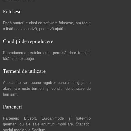
Folosesc
Dacă sunteți curioși ce software folosesc, am făcut
o listă neexhaustivă
, poate vă ajută.
Condiții de reproducere
Reproducerea textelor este permisă doar în
aici
,
fără nicio excepție.
Termeni de utilizare
Acest site se supune regulilor bunului simț și, ca
atare, are niște
termeni și condiții de utilizare
de
bun simț.
Parteneri
Parteneri:
Elvsoft
,
Euroanimode
și frate-mio
geamăn, cu ale sale
anunturi imobiliare
. Statistici
social media via
Seolium
.