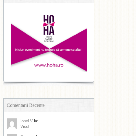
Comentarii Recente
Ionel V
la:
Visul