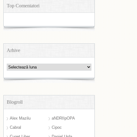
Top Comentatori
Arhive
Arhive
Blogroll
Alex Mazilu
aNDRIIpOPA
Cabral
Cipoc
Cuget Liber
Daniel Urda