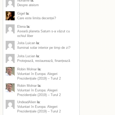
Noname
la:
Despre ateism
Gigel
la:
Care este limita decenței?
Elena
la:
Aseară planeta Saturn s-a văzut cu
ochiul liber
Joita Luican
la:
Iluminat solar interior pe timp de zi?
Joita Lucian
la:
Protejează, restaurează, finanțează
Robin Molnar
la:
Voluntari în Europa: Alegeri
Prezidențiale (2019) – Turul 2
Robin Molnar
la:
Voluntari în Europa: Alegeri
Prezidențiale (2019) – Turul 2
UndeadAlien
la:
Voluntari în Europa: Alegeri
Prezidențiale (2019) – Turul 2