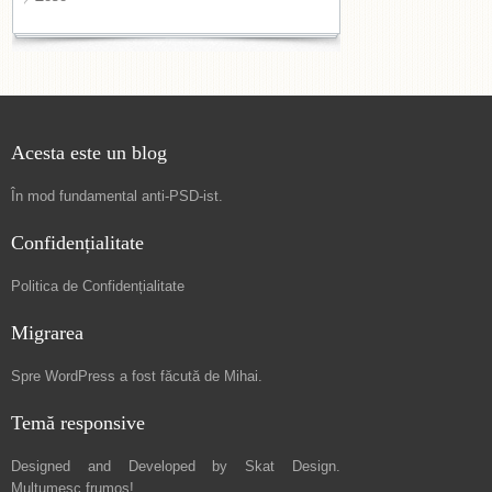
Acesta este un blog
În mod fundamental
anti-PSD-ist
.
Confidențialitate
Politica de Confidențialitate
Migrarea
Spre
WordPress a fost făcută de Mihai
.
Temă responsive
Designed and Developed by
Skat Design
.
Mulțumesc frumos!