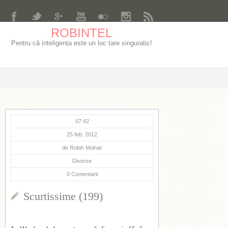
ROBINTEL
Pentru că inteligența este un loc tare singuratic!
07:42
25 feb. 2012
de
Robin Molnar
Diverse
0
Comentarii
Scurtissime (199)