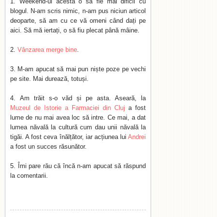
Weekend-ul acesta o să fie mai dificil cu
blogul. N-am scris nimic, n-am pus niciun articol
deoparte, să am cu ce vă omeni când dați pe
aici. Să mă iertați, o să fiu plecat până mâine.
Vânzarea merge bine
.
M-am apucat să mai pun niște poze pe vechi
pe site. Mai durează, totuși.
Am trăit s-o văd și pe asta. Aseară, la
Muzeul de Istorie a Farmaciei din Cluj
a fost
lume de nu mai avea loc să intre. Ce mai, a dat
lumea năvală la cultură cum dau unii năvală la
tigăi. A fost ceva înălțător, iar acțiunea lui
Andrei
a fost un succes răsunător.
Îmi pare rău că încă n-am apucat să răspund
la comentarii.