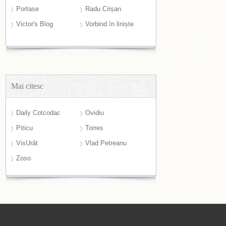
Portase
Radu Crișan
Victor's Blog
Vorbind în liniște
Mai citesc
Daily Cotcodac
Ovidiu
Piticu
Torres
VisUrât
Vlad Petreanu
Zoso