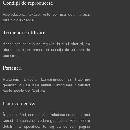
Condiții de reproducere
Reproducerea textelor este permisă doar în
aici
,
fără nicio excepție.
Termeni de utilizare
Acest site se supune regulilor bunului simț și, ca
atare, are niște
termeni și condiții de utilizare
de
bun simț.
Parteneri
Parteneri:
Elvsoft
,
Euroanimode
și frate-mio
geamăn, cu ale sale
anunturi imobiliare
. Statistici
social media via
Seolium
.
Cum comentez
În primul rând, comentariile trebuiesc scrise cât mai
corect, din punct de vedere gramatical. Apoi, pentru
detalii mai specifice, te rog să consulți pagina