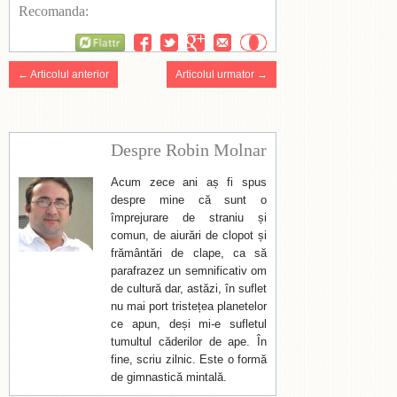
Recomanda:
Flattr
← Articolul anterior
Articolul urmator →
Despre Robin Molnar
Acum zece ani aș fi spus
despre mine că sunt o
împrejurare de straniu și
comun, de aiurări de clopot și
frământări de clape, ca să
parafrazez un semnificativ om
de cultură dar, astăzi, în suflet
nu mai port tristețea planetelor
ce apun, deși mi-e sufletul
tumultul căderilor de ape. În
fine, scriu zilnic. Este o formă
de gimnastică mintală.