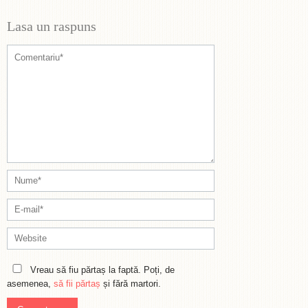
Lasa un raspuns
Vreau să fiu părtaș la faptă. Poți, de
asemenea,
să fii părtaș
și fără martori.