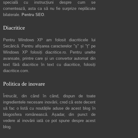
specială cu instrucțiuni despre
cum se
comentează
, asta ca să nu fie surprize neplăcute
bilaterale.
Pentru SEO
.
Diacritice
Pentru Windows XP am folosit diacriticele lui
Secărică
. Pentru afișarea caracterelor "ș" și "ț" pe
Windows XP folosiți
diacritice.ro
. Pentru unelte
avansate, printre care și un convertor automat din
text fără diacritice în text cu diacritice, folosiți
diacritice.com
.
Politica de inovare
Întrucât, din când în când, dispun de toate
ingredientele necesare inovării, cred că este decent
să fac o listă cu noutățile aduse de acest blog în
blogosfera românească. Așadar, din punct de
vedere al inovării iată ce pot spune
despre acest
blog
.