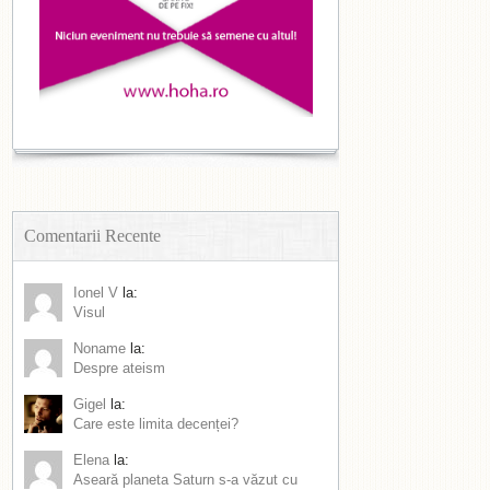
Comentarii Recente
Ionel V
la:
Visul
Noname
la:
Despre ateism
Gigel
la:
Care este limita decenței?
Elena
la:
Aseară planeta Saturn s-a văzut cu