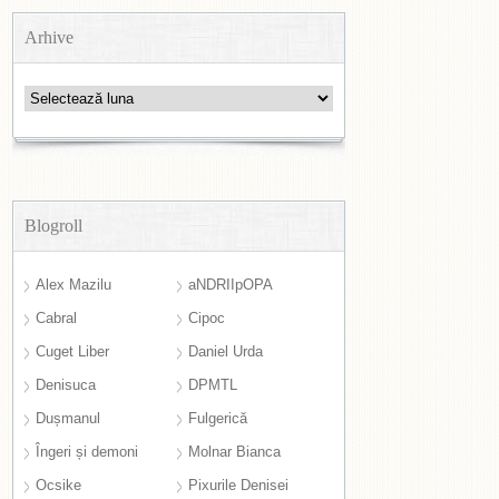
Arhive
Arhive
Blogroll
Alex Mazilu
aNDRIIpOPA
Cabral
Cipoc
Cuget Liber
Daniel Urda
Denisuca
DPMTL
Dușmanul
Fulgerică
Îngeri și demoni
Molnar Bianca
Ocsike
Pixurile Denisei