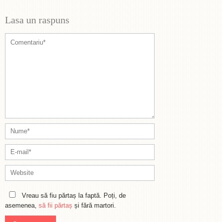
Lasa un raspuns
Vreau să fiu părtaș la faptă. Poți, de
asemenea,
să fii părtaș
și fără martori.