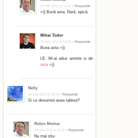
-
29 iulie 2011 la 13:02
Raspunde
=)) Bună asta. Rară, epică.
Mihai Todor
-
29 iulie 2011 la 16:06
Raspunde
Buna asta =))
LE: Mi-ai adus aminte si de
asta
=))
Nelly
-
29 iulie 2011 la 10:30
Raspunde
Si ce denumire avea tabloul?
Robin Molnar
-
29 iulie 2011 la 11:05
Raspunde
Nu mai știu.