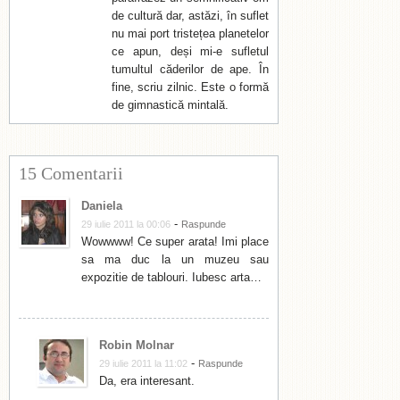
de cultură dar, astăzi, în suflet
nu mai port tristețea planetelor
ce apun, deși mi-e sufletul
tumultul căderilor de ape. În
fine, scriu zilnic. Este o formă
de gimnastică mintală.
15 Comentarii
Daniela
-
29 iulie 2011 la 00:06
Raspunde
Wowwww! Ce super arata! Imi place
sa ma duc la un muzeu sau
expozitie de tablouri. Iubesc arta…
Robin Molnar
-
29 iulie 2011 la 11:02
Raspunde
Da, era interesant.