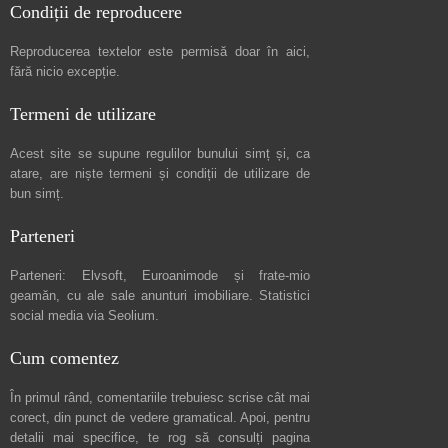
Condiții de reproducere
Reproducerea textelor este permisă doar în
aici
,
fără nicio excepție.
Termeni de utilizare
Acest site se supune regulilor bunului simț și, ca
atare, are niște
termeni și condiții de utilizare
de
bun simț.
Parteneri
Parteneri:
Elvsoft
,
Euroanimode
și frate-mio
geamăn, cu ale sale
anunturi imobiliare
. Statistici
social media via
Seolium
.
Cum comentez
În primul rând, comentariile trebuiesc scrise cât mai
corect, din punct de vedere gramatical. Apoi, pentru
detalii mai specifice, te rog să consulți pagina