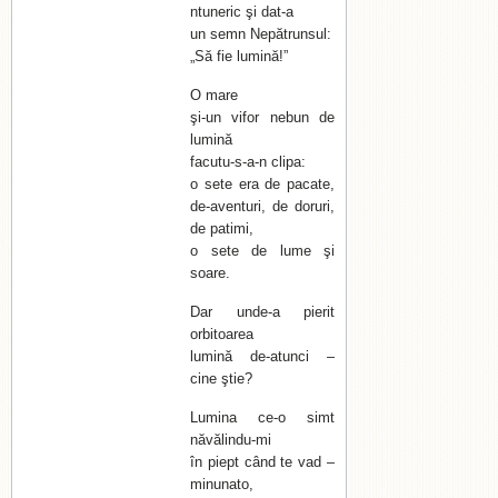
ntuneric şi dat-a
un semn Nepătrunsul:
„Să fie lumină!”
O mare
şi-un vifor nebun de
lumină
facutu-s-a-n clipa:
o sete era de pacate,
de-aventuri, de doruri,
de patimi,
o sete de lume şi
soare.
Dar unde-a pierit
orbitoarea
lumină de-atunci –
cine ştie?
Lumina ce-o simt
năvălindu-mi
în piept când te vad –
minunato,