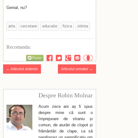
Genial, nu?
arta
cercetare
educatie
fizica
stiinta
Recomanda:
Flattr
← Articolul anterior
Articolul urmator →
Despre Robin Molnar
Acum zece ani aș fi spus
despre mine că sunt o
împrejurare de straniu și
comun, de aiurări de clopot și
frământări de clape, ca să
parafrazez un semnificativ om