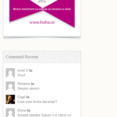
Comentarii Recente
Ionel V
la:
Visul
Noname
la:
Despre ateism
Gigel
la:
Care este limita decenței?
Elena
la:
Aseară planeta Saturn s-a văzut cu