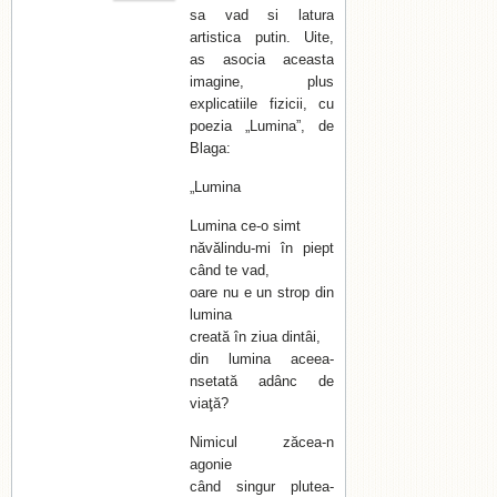
sa vad si latura
artistica putin. Uite,
as asocia aceasta
imagine, plus
explicatiile fizicii, cu
poezia „Lumina”, de
Blaga:
„Lumina
Lumina ce-o simt
năvălindu-mi în piept
când te vad,
oare nu e un strop din
lumina
creată în ziua dintâi,
din lumina aceea-
nsetată adânc de
viaţă?
Nimicul zăcea-n
agonie
când singur plutea-