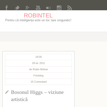
ROBINTEL
Pentru că inteligența este un loc tare singuratic!
18:00
28 iul. 2011
de
Robin Molnar
Fotoblog
15
Comentarii
Bosonul Higgs – viziune
artistică