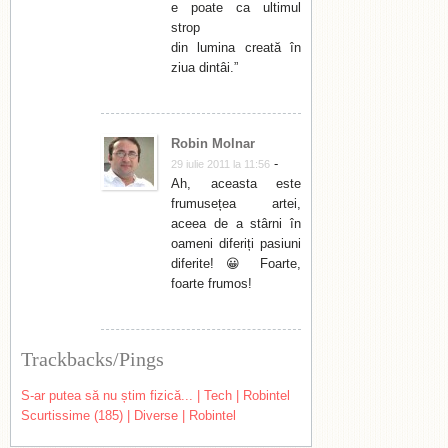
e poate ca ultimul
strop
din lumina creată în
ziua dintâi.”
Robin Molnar
-
29 iulie 2011 la 11:56
Ah, aceasta este
frumusețea artei,
aceea de a stârni în
oameni diferiți pasiuni
diferite! 😀 Foarte,
foarte frumos!
Trackbacks/Pings
S-ar putea să nu știm fizică... | Tech | Robintel
Scurtissime (185) | Diverse | Robintel