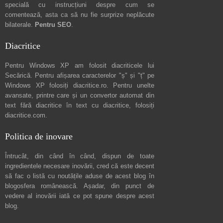
specială cu instrucțiuni despre
cum se
comentează
, asta ca să nu fie surprize neplăcute
bilaterale.
Pentru SEO
.
Diacritice
Pentru Windows XP am folosit diacriticele lui
Secărică
. Pentru afișarea caracterelor "ș" și "ț" pe
Windows XP folosiți
diacritice.ro
. Pentru unelte
avansate, printre care și un convertor automat din
text fără diacritice în text cu diacritice, folosiți
diacritice.com
.
Politica de inovare
Întrucât, din când în când, dispun de toate
ingredientele necesare inovării, cred că este decent
să fac o listă cu noutățile aduse de acest blog în
blogosfera românească. Așadar, din punct de
vedere al inovării iată ce pot spune
despre acest
blog
.