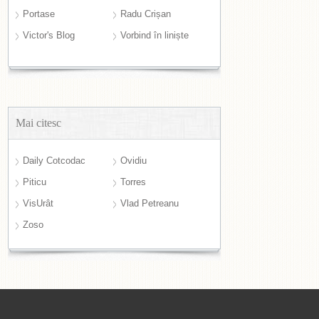
Portase
Radu Crișan
Victor's Blog
Vorbind în liniște
Mai citesc
Daily Cotcodac
Ovidiu
Piticu
Torres
VisUrât
Vlad Petreanu
Zoso