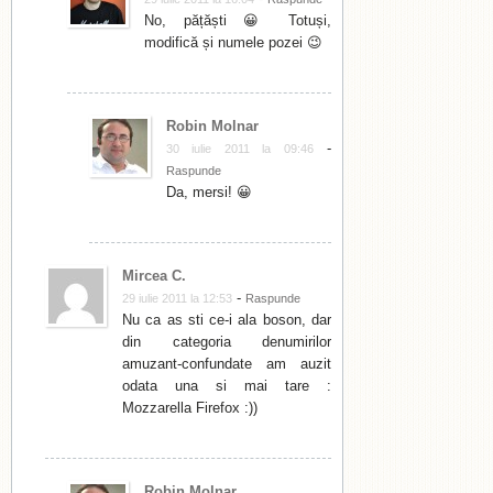
No, pățăști 😀 Totuși,
modifică și numele pozei 😉
Robin Molnar
-
30 iulie 2011 la 09:46
Raspunde
Da, mersi! 😀
Mircea C.
-
29 iulie 2011 la 12:53
Raspunde
Nu ca as sti ce-i ala boson, dar
din categoria denumirilor
amuzant-confundate am auzit
odata una si mai tare :
Mozzarella Firefox :))
Robin Molnar