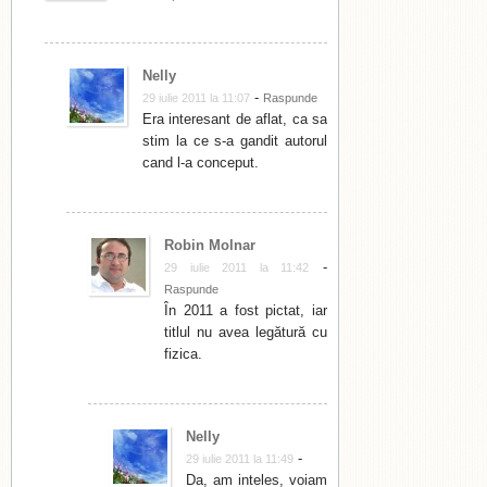
Nelly
-
29 iulie 2011 la 11:07
Raspunde
Era interesant de aflat, ca sa
stim la ce s-a gandit autorul
cand l-a conceput.
Robin Molnar
-
29 iulie 2011 la 11:42
Raspunde
În 2011 a fost pictat, iar
titlul nu avea legătură cu
fizica.
Nelly
-
29 iulie 2011 la 11:49
Da, am inteles, voiam