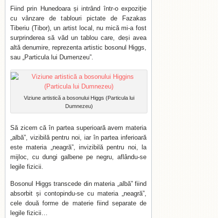
Fiind prin Hunedoara și intrând într-o expoziție
cu vânzare de tablouri pictate de Fazakas
Tiberiu (Tibor), un artist local, nu mică mi-a fost
surprinderea să văd un tablou care, deși avea
altă denumire, reprezenta artistic bosonul Higgs,
sau „Particula lui Dumenzeu”.
Viziune artistică a bosonului Higgs (Particula lui
Dumnezeu)
Să zicem că în partea superioară avem materia
„albă”, vizibilă pentru noi, iar în partea inferioară
este materia „neagră”, invizibilă pentru noi, la
mijloc, cu dungi galbene pe negru, aflându-se
legile fizicii.
Bosonul Higgs transcede din materia „albă” fiind
absorbit și contopindu-se cu materia „neagră”,
cele două forme de materie fiind separate de
legile fizicii…