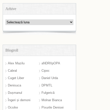
Arhive
Arhive
Blogroll
Alex Mazilu
aNDRIIpOPA
Cabral
Cipoc
Cuget Liber
Daniel Urda
Denisuca
DPMTL
Dușmanul
Fulgerică
Îngeri și demoni
Molnar Bianca
Ocsike
Pixurile Denisei