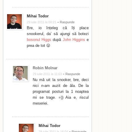
Mihai Todor
-
29 iulie 2011 la 00:21
Raspunde
Bre, io înțeleg că îți place
snookerul, da’ să ajungi să botezi
bosonul Higgs
după
John Higgins
e
prea de tot 😛
Robin Molnar
-
29 iulie 2011 la 11:03
Raspunde
Nu mă uit la snooker, bre, deci
nici n-am auzit de ăla. De la
programat posturi la 1 noaptea
mi se trage. =)) Aia e, riscul
meseriei.
Mihai Todor
-
29 iulie 2011 la 16:04
Raspunde