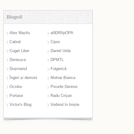
Blogroll
Alex Mazilu
aNDRIIpOPA
Cabral
Cipoc
Cuget Liber
Daniel Urda
Denisuca
DPMTL
Dușmanul
Fulgerică
Îngeri și demoni
Molnar Bianca
Ocsike
Pixurile Denisei
Portase
Radu Crișan
Victor's Blog
Vorbind în liniște