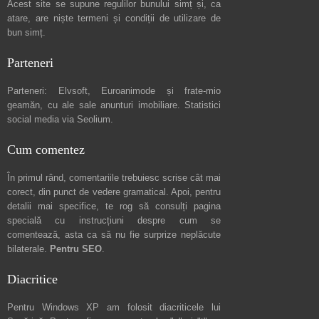
Acest site se supune regulilor bunului simț și, ca
atare, are niște
termeni și condiții de utilizare
de
bun simț.
Parteneri
Parteneri:
Elvsoft
,
Euroanimode
și frate-mio
geamăn, cu ale sale
anunturi imobiliare
. Statistici
social media via
Seolium
.
Cum comentez
În primul rând, comentariile trebuiesc scrise cât mai
corect, din punct de vedere gramatical. Apoi, pentru
detalii mai specifice, te rog să consulți pagina
specială cu instrucțiuni despre
cum se
comentează
, asta ca să nu fie surprize neplăcute
bilaterale.
Pentru SEO
.
Diacritice
Pentru Windows XP am folosit diacriticele lui