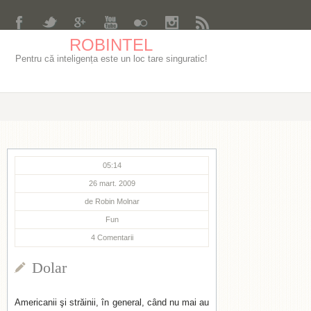
ROBINTEL
Pentru că inteligența este un loc tare singuratic!
05:14
26 mart. 2009
de
Robin Molnar
Fun
4
Comentarii
Dolar
Americanii şi străinii, în general, când nu mai au