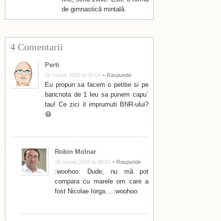
de gimnastică mintală.
4 Comentarii
Perti
-
26 martie 2009 la 08:04
Raspunde
Eu propun sa facem o petitie si pe
bancnota de 1 leu sa punem capu`
tau! Ce zici il imprumuti BNR-ului?
😆
Robin Molnar
-
26 martie 2009 la 08:51
Raspunde
:woohoo: Dude, nu mă pot
compara cu marele om care a
fost Nicolae Iorga… :woohoo: