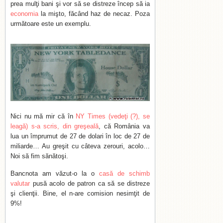
prea mulţi bani şi vor să se distreze încep să ia
economia
la mişto, făcând haz de necaz. Poza
următoare este un exemplu.
Nici nu mă mir că în
NY Times (vedeţi (?), se
leagă) s-a scris, din greşeală
, că România va
lua un împrumut de 27 de dolari în loc de 27 de
miliarde… Au greşit cu câteva zerouri, acolo…
Noi să fim sănătoşi.
Bancnota am văzut-o la o
casă de schimb
valutar
pusă acolo de patron ca să se distreze
şi clienţii. Bine, el n-are comision nesimţit de
9%!