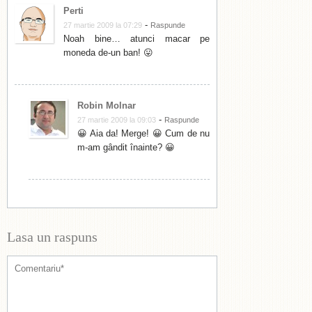
Perti
-
27 martie 2009 la 07:29
Raspunde
Noah bine… atunci macar pe
moneda de-un ban! 😛
Robin Molnar
-
27 martie 2009 la 09:03
Raspunde
😀 Aia da! Merge! 😀 Cum de nu
m-am gândit înainte? 😀
Lasa un raspuns