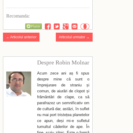
Recomanda:
Flattr
← Articolul anterior
Articolul urmator →
Despre Robin Molnar
Acum zece ani aș fi spus
despre mine că sunt o
împrejurare de straniu și
comun, de aiurări de clopot și
frământări de clape, ca să
parafrazez un semnificativ om
de cultură dar, astăzi, în suflet
nu mai port tristețea planetelor
ce apun, deși mi-e sufletul
tumultul căderilor de ape. În
fine, scriu zilnic. Este o formă