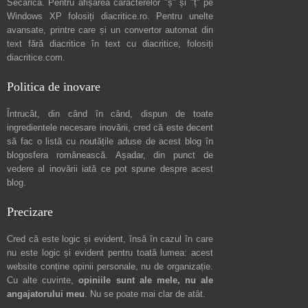
Secărică
. Pentru afișarea caracterelor "ș" și "ț" pe
Windows XP folosiți
diacritice.ro
. Pentru unelte
avansate, printre care și un convertor automat din
text fără diacritice în text cu diacritice, folosiți
diacritice.com
.
Politica de inovare
Întrucât, din când în când, dispun de toate
ingredientele necesare inovării, cred că este decent
să fac o listă cu noutățile aduse de acest blog în
blogosfera românească. Așadar, din punct de
vedere al inovării iată ce pot spune
despre acest
blog
.
Precizare
Cred că este logic și evident, însă în cazul în care
nu este logic și evident pentru toată lumea: acest
website conține opinii personale, nu de organizație.
Cu alte cuvinte,
opiniile sunt ale mele, nu ale
angajatorului meu
. Nu se poate mai clar de atât.