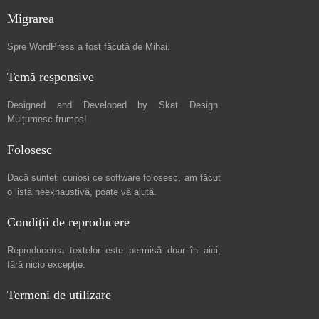
Migrarea
Spre
WordPress a fost făcută de Mihai
.
Temă responsive
Designed and Developed by
Skat Design
.
Mulțumesc frumos!
Folosesc
Dacă sunteți curioși ce software folosesc, am făcut
o listă neexhaustivă
, poate vă ajută.
Condiții de reproducere
Reproducerea textelor este permisă doar în
aici
,
fără nicio excepție.
Termeni de utilizare