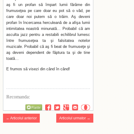
aş fi un profan să împart lumii fărâme din
frumuseţea pe care doar eu pot să o văd, pe
care doar noi putem să o trăim. Aş deveni
profan în încercarea herculeană de a afişa lumii
intimitatea noastră minunată… Probabil că am
asculta jazz pentru a restabili echilibrul lumesc
între frumuseţea ta şi falsitatea notelor
muzicale. Probabil că aş fi beat de frumuseţe şi
aş deveni dependent de făptura ta şi de tine
toată…
E frumos să visezi din când în când!
Recomanda:
Flattr
← Articolul anterior
Articolul urmator →