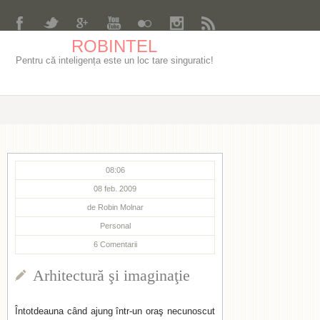
ROBINTEL
Pentru că inteligența este un loc tare singuratic!
08:06
08 feb. 2009
de
Robin Molnar
Personal
6
Comentarii
Arhitectură şi imaginaţie
Întotdeauna când ajung într-un oraş necunoscut