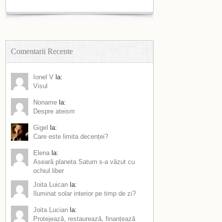
Comentarii Recente
Ionel V
la:
Visul
Noname
la:
Despre ateism
Gigel
la:
Care este limita decenței?
Elena
la:
Aseară planeta Saturn s-a văzut cu
ochiul liber
Joita Luican
la:
Iluminat solar interior pe timp de zi?
Joita Lucian
la:
Protejează, restaurează, finanțează