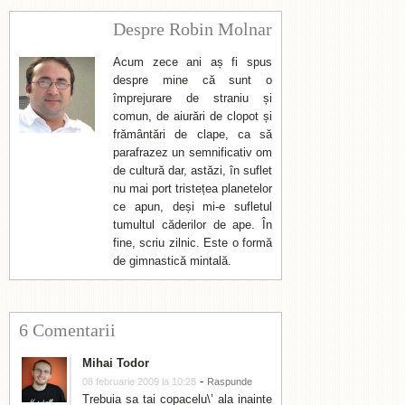
Despre Robin Molnar
Acum zece ani aș fi spus
despre mine că sunt o
împrejurare de straniu și
comun, de aiurări de clopot și
frământări de clape, ca să
parafrazez un semnificativ om
de cultură dar, astăzi, în suflet
nu mai port tristețea planetelor
ce apun, deși mi-e sufletul
tumultul căderilor de ape. În
fine, scriu zilnic. Este o formă
de gimnastică mintală.
6 Comentarii
Mihai Todor
-
08 februarie 2009 la 10:28
Raspunde
Trebuia sa tai copacelu\’ ala inainte