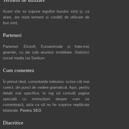
Termeni de utilizare
Acest site se supune regulilor bunului simț și, ca
atare, are niște
termeni și condiții de utilizare
de
bun simț.
Parteneri
Parteneri:
Elvsoft
,
Euroanimode
și frate-mio
geamăn, cu ale sale
anunturi imobiliare
. Statistici
social media via
Seolium
.
Cum comentez
În primul rând, comentariile trebuiesc scrise cât mai
corect, din punct de vedere gramatical. Apoi, pentru
detalii mai specifice, te rog să consulți pagina
specială cu instrucțiuni despre
cum se
comentează
, asta ca să nu fie surprize neplăcute
bilaterale.
Pentru SEO
.
Diacritice