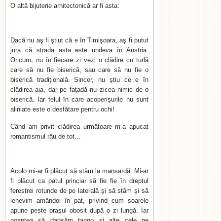
O altă bijuterie arhitectonică ar fi asta:
Dacă nu aş fi ştiut că e în Timişoara, aş fi putut
jura că strada asta este undeva în Austria.
Oricum, nu în fiecare zi vezi o clădire cu turlă
care să nu fie biserică, sau care să nu fie o
biserică tradiţională. Sincer, nu ştiu ce e în
clădirea aia, dar pe faţadă nu zicea nimic de o
biserică. Iar felul în care acoperişurile nu sunt
aliniate este o desfătare pentru ochi!
Când am privit clădirea următoare m-a apucat
romantismul rău de tot…
Acolo mi-ar fi plăcut să stăm la mansardă. Mi-ar
fi plăcut ca patul princiar să fie fie în dreptul
ferestrei rotunde de pe laterală şi să stăm şi să
lenevim amândoi în pat, privind cum soarele
apune peste oraşul obosit după o zi lungă. Iar
noaptea să dansăm tango şi alte cele pe