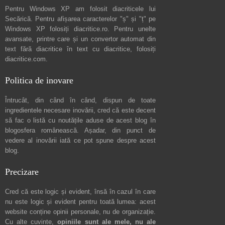
Pentru Windows XP am folosit diacriticele lui
Secărică
. Pentru afișarea caracterelor "ș" și "ț" pe
Windows XP folosiți
diacritice.ro
. Pentru unelte
avansate, printre care și un convertor automat din
text fără diacritice în text cu diacritice, folosiți
diacritice.com
.
Politica de inovare
Întrucât, din când în când, dispun de toate
ingredientele necesare inovării, cred că este decent
să fac o listă cu noutățile aduse de acest blog în
blogosfera românească. Așadar, din punct de
vedere al inovării iată ce pot spune
despre acest
blog
.
Precizare
Cred că este logic și evident, însă în cazul în care
nu este logic și evident pentru toată lumea: acest
website conține opinii personale, nu de organizație.
Cu alte cuvinte,
opiniile sunt ale mele, nu ale