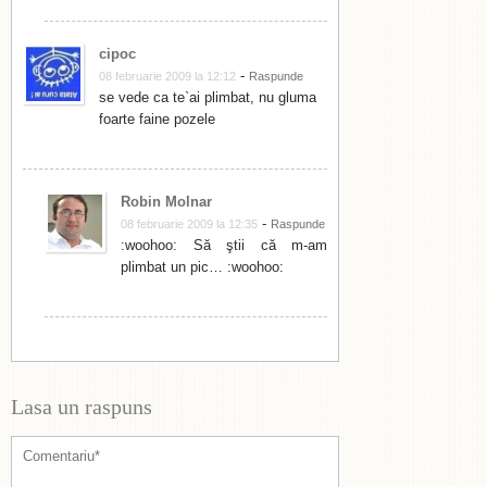
cipoc
-
08 februarie 2009 la 12:12
Raspunde
se vede ca te`ai plimbat, nu gluma
foarte faine pozele
Robin Molnar
-
08 februarie 2009 la 12:35
Raspunde
:woohoo: Să ştii că m-am
plimbat un pic… :woohoo:
Lasa un raspuns