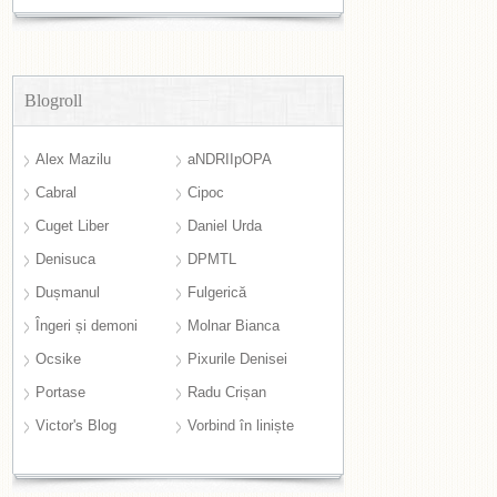
Blogroll
Alex Mazilu
aNDRIIpOPA
Cabral
Cipoc
Cuget Liber
Daniel Urda
Denisuca
DPMTL
Dușmanul
Fulgerică
Îngeri și demoni
Molnar Bianca
Ocsike
Pixurile Denisei
Portase
Radu Crișan
Victor's Blog
Vorbind în liniște