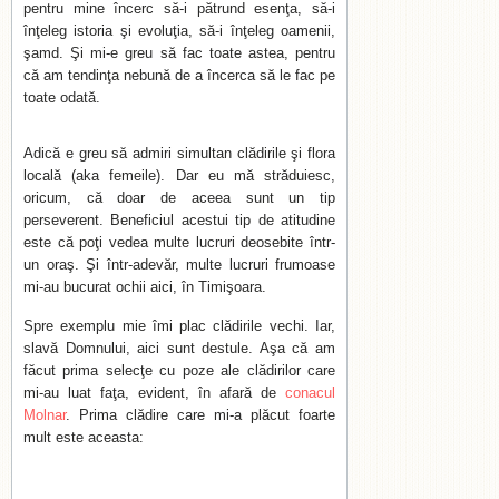
pentru mine încerc să-i pătrund esenţa, să-i
înţeleg istoria şi evoluţia, să-i înţeleg oamenii,
şamd. Şi mi-e greu să fac toate astea, pentru
că am tendinţa nebună de a încerca să le fac pe
toate odată.
Adică e greu să admiri simultan clădirile şi flora
locală (aka femeile). Dar eu mă străduiesc,
oricum, că doar de aceea sunt un tip
perseverent. Beneficiul acestui tip de atitudine
este că poţi vedea multe lucruri deosebite într-
un oraş. Şi într-adevăr, multe lucruri frumoase
mi-au bucurat ochii aici, în Timişoara.
Spre exemplu mie îmi plac clădirile vechi. Iar,
slavă Domnului, aici sunt destule. Aşa că am
făcut prima selecţe cu poze ale clădirilor care
mi-au luat faţa, evident, în afară de
conacul
Molnar
. Prima clădire care mi-a plăcut foarte
mult este aceasta: