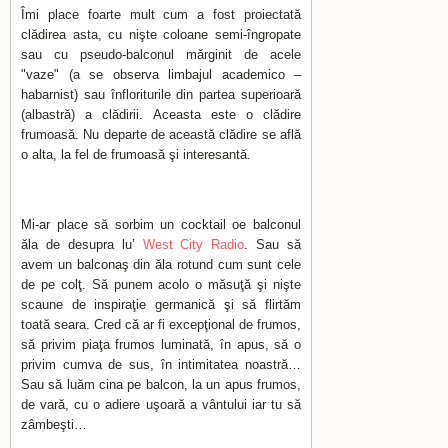
Îmi place foarte mult cum a fost proiectată
clădirea asta, cu nişte coloane semi-îngropate
sau cu pseudo-balconul mărginit de acele
"vaze" (a se observa limbajul academico –
habarnist) sau înfloriturile din partea superioară
(albastră) a clădirii. Aceasta este o clădire
frumoasă. Nu departe de această clădire se află
o alta, la fel de frumoasă şi interesantă.
Mi-ar place să sorbim un cocktail oe balconul
ăla de desupra lu’
West City Radio
. Sau să
avem un balconaş din ăla rotund cum sunt cele
de pe colţ. Să punem acolo o măsuţă şi nişte
scaune de inspiraţie germanică şi să flirtăm
toată seara. Cred că ar fi excepţional de frumos,
să privim piaţa frumos luminată, în apus, să o
privim cumva de sus, în intimitatea noastră…
Sau să luăm cina pe balcon, la un apus frumos,
de vară, cu o adiere uşoară a vântului iar tu să
zâmbeşti…