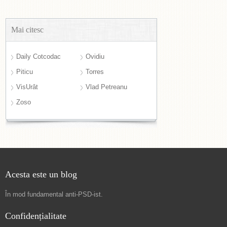
Mai citesc
Daily Cotcodac
Ovidiu
Piticu
Torres
VisUrât
Vlad Petreanu
Zoso
Acesta este un blog
În mod fundamental
anti-PSD-ist
.
Confidențialitate