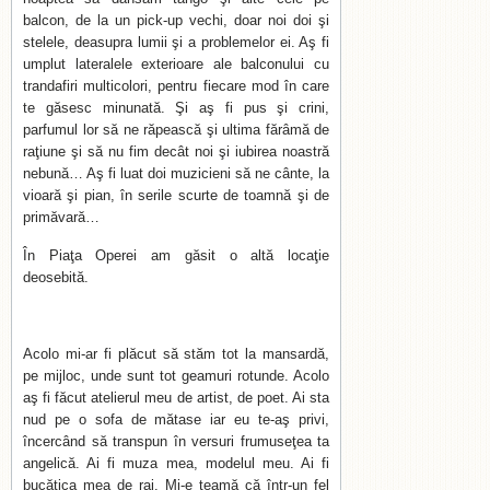
balcon, de la un pick-up vechi, doar noi doi şi
stelele, deasupra lumii şi a problemelor ei. Aş fi
umplut lateralele exterioare ale balconului cu
trandafiri multicolori, pentru fiecare mod în care
te găsesc minunată. Şi aş fi pus şi crini,
parfumul lor să ne răpească şi ultima fărâmă de
raţiune şi să nu fim decât noi şi iubirea noastră
nebună… Aş fi luat doi muzicieni să ne cânte, la
vioară şi pian, în serile scurte de toamnă şi de
primăvară…
În Piaţa Operei am găsit o altă locaţie
deosebită.
Acolo mi-ar fi plăcut să stăm tot la mansardă,
pe mijloc, unde sunt tot geamuri rotunde. Acolo
aş fi făcut atelierul meu de artist, de poet. Ai sta
nud pe o sofa de mătase iar eu te-aş privi,
încercând să transpun în versuri frumuseţea ta
angelică. Ai fi muza mea, modelul meu. Ai fi
bucăţica mea de rai. Mi-e teamă că într-un fel