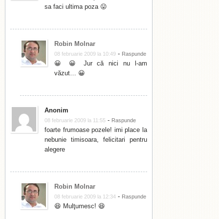
sa faci ultima poza 😛
Robin Molnar
-
08 februarie 2009 la 10:49
Raspunde
😀 😀 Jur că nici nu l-am
văzut… 😀
Anonim
-
08 februarie 2009 la 11:55
Raspunde
foarte frumoase pozele! imi place la
nebunie timisoara, felicitari pentru
alegere
Robin Molnar
-
08 februarie 2009 la 12:34
Raspunde
😆 Mulţumesc! 😆