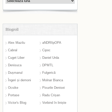
Arhive
Blogroll
Alex Mazilu
aNDRIIpOPA
Cabral
Cipoc
Cuget Liber
Daniel Urda
Denisuca
DPMTL
Dușmanul
Fulgerică
Îngeri și demoni
Molnar Bianca
Ocsike
Pixurile Denisei
Portase
Radu Crișan
Victor's Blog
Vorbind în liniște