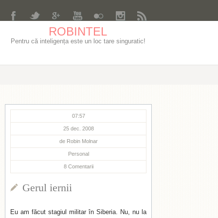
ROBINTEL
Pentru că inteligența este un loc tare singuratic!
07:57
25 dec. 2008
de
Robin Molnar
Personal
8
Comentarii
Gerul iernii
Eu am făcut stagiul militar în Siberia. Nu, nu la