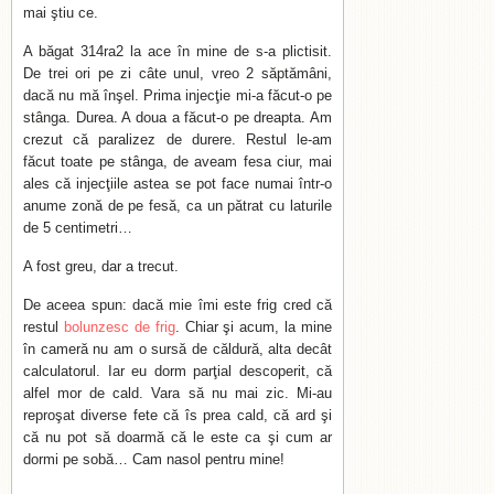
mai ştiu ce.
A băgat 314ra2 la ace în mine de s-a plictisit.
De trei ori pe zi câte unul, vreo 2 săptămâni,
dacă nu mă înşel. Prima injecţie mi-a făcut-o pe
stânga. Durea. A doua a făcut-o pe dreapta. Am
crezut că paralizez de durere. Restul le-am
făcut toate pe stânga, de aveam fesa ciur, mai
ales că injecţiile astea se pot face numai într-o
anume zonă de pe fesă, ca un pătrat cu laturile
de 5 centimetri…
A fost greu, dar a trecut.
De aceea spun: dacă mie îmi este frig cred că
restul
bolunzesc de frig
. Chiar şi acum, la mine
în cameră nu am o sursă de căldură, alta decât
calculatorul. Iar eu dorm parţial descoperit, că
alfel mor de cald. Vara să nu mai zic. Mi-au
reproşat diverse fete că îs prea cald, că ard şi
că nu pot să doarmă că le este ca şi cum ar
dormi pe sobă… Cam nasol pentru mine!