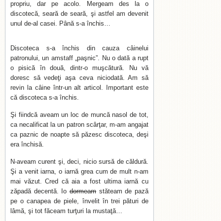
propriu, dar pe acolo. Mergeam des la o
discotecă, seară de seară, şi astfel am devenit
unul de-al casei. Până s-a închis…
Discoteca s-a închis din cauza câinelui
patronului, un amstaff „paşnic”. Nu o dată a rupt
o pisică în două, dintr-o muşcătură. Nu vă
doresc să vedeţi aşa ceva niciodată. Am să
revin la câine într-un alt articol. Important este
că discoteca s-a închis.
Şi fiindcă aveam un loc de muncă nasol de tot,
ca necalificat la un patron scârţar, m-am angajat
ca paznic de noapte să păzesc discoteca, deşi
era închisă.
N-aveam curent şi, deci, nicio sursă de căldură.
Şi a venit iarna, o iarnă grea cum de mult n-am
mai văzut. Cred că aia a fost ultima iarnă cu
zăpadă decentă. Io
dormeam
stăteam de pază
pe o canapea de piele, învelit în trei pături de
lâmă, şi tot făceam turţuri la mustaţă…