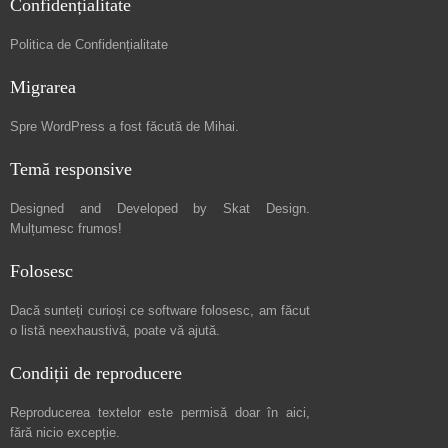
Confidențialitate
Politica de Confidențialitate
Migrarea
Spre
WordPress a fost făcută de Mihai
.
Temă responsive
Designed and Developed by
Skat Design
.
Mulțumesc frumos!
Folosesc
Dacă sunteți curioși ce software folosesc, am făcut
o listă neexhaustivă
, poate vă ajută.
Condiții de reproducere
Reproducerea textelor este permisă doar în
aici
,
fără nicio excepție.