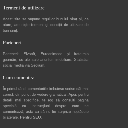
Termeni de utilizare
Acest site se supune regulilor bunului simț și, ca
atare, are niște
termeni și condiții de utilizare
de
bun simț.
Parteneri
Parteneri:
Elvsoft
,
Euroanimode
și frate-mio
geamăn, cu ale sale
anunturi imobiliare
. Statistici
social media via
Seolium
.
Cum comentez
În primul rând, comentariile trebuiesc scrise cât mai
corect, din punct de vedere gramatical. Apoi, pentru
detalii mai specifice, te rog să consulți pagina
specială cu instrucțiuni despre
cum se
comentează
, asta ca să nu fie surprize neplăcute
bilaterale.
Pentru SEO
.