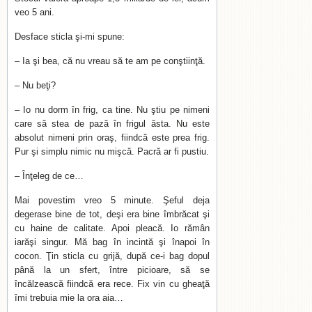
veo 5 ani.
Desface sticla şi-mi spune:
– Ia şi bea, că nu vreau să te am pe conştiinţă.
– Nu beţi?
– Io nu dorm în frig, ca tine. Nu ştiu pe nimeni
care să stea de pază în frigul ăsta. Nu este
absolut nimeni prin oraş, fiindcă este prea frig.
Pur şi simplu nimic nu mişcă. Pacră ar fi pustiu.
– Înţeleg de ce…
Mai povestim vreo 5 minute. Şeful deja
degerase bine de tot, deşi era bine îmbrăcat şi
cu haine de calitate. Apoi pleacă. Io rămân
iarăşi singur. Mă bag în incintă şi înapoi în
cocon. Ţin sticla cu grijă, după ce-i bag dopul
până la un sfert, între picioare, să se
încălzească fiindcă era rece. Fix vin cu gheaţă
îmi trebuia mie la ora aia…