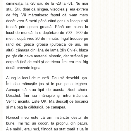
dimineaţă, la -28 sau de la -28 la -31. Nu mai
ştiu. Ştiu doar că ningea, viscolea şi era extrem
de frig. Vă mărturisesc faptul că n-am mers
decât vreo 5 metri până când gerul a început să
treacă prin geaca groasă. Până am ajuns la
locul de muncă, la o depărtare de 700 – 800 de
metri, după vreo 20 de minute, frigul trecuse pe
rând de: geaca groasă (pufoaică de urs, nu
alta), cămaşa din lână de lamă (din Chile), bluza
pe gât din ceva material sintetic, dar strânsă pe
corp să ţină de cald şi de tricou. Îmi era mai frig
decât prevede legea.
Ajung la locul de muncă. Dau să deschid uşa.
Îmi dau mănuşile jos şi le pun pe o tejghea.
Aproape că s-au lipit de acesta. Scot cheia.
Deschid. Îmi iau mănuşile şi intru înăuntru.
Verific incinta. Este OK. Mă descalţ de bocanci
şi mă bag la căldurică, pe canapea.
Norocul meu este că am instincte destul de
bune. Îmi fac un cocon, la propriu, din pături.
Ale naibii, erau reci, fiindcă au stat toată ziua în