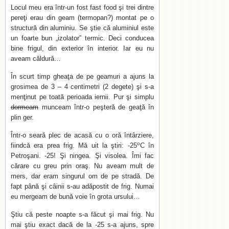
Locul meu era într-un fost fast food şi trei dintre
pereţi erau din geam (termopan?) montat pe o
structură din aluminiu. Se ştie că aluminiul este
un foarte bun „izolator” termic. Deci conducea
bine frigul, din exterior în interior. Iar eu nu
aveam căldură…
În scurt timp gheaţa de pe geamuri a ajuns la
grosimea de 3 – 4 centimetri (2 degete) şi s-a
menţinut pe toată perioada iernii. Pur şi simplu
dormeam
munceam într-o peşteră de geaţă în
plin ger.
Într-o seară plec de acasă cu o oră întârziere,
o
fiindcă era prea frig. Mă uit la ştiri: -25
C în
Petroşani. -25! Şi ningea. Şi visolea. Îmi fac
cărare cu greu prin oraş. Nu aveam mult de
mers, dar eram singurul om de pe stradă. De
fapt până şi câinii s-au adăpostit de frig. Numai
eu mergeam de bună voie în grota ursului…
Ştiu că peste noapte s-a făcut şi mai frig. Nu
mai ştiu exact dacă de la -25 s-a ajuns, spre