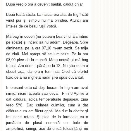
După vreo o oră a devenit băubil, călduţ chiar.
Beau toată sticla. La naiba, era atât de frig încât
vinul pur şi simplu nu mă prindea. Atunci am
înţeles de ce beau ruşii votcă.
Mă bag în cocon (nu puteam bea vinul ăla întins
pe spate) şi încerc să nu adorm. Degeaba. Spre
dimineaţă, pe la ora 07,10 m-am trezit. Se mija
de ziuă. Mai aştept să se lumineze. Pe la ora
08,00 plec de la muncă. Merg acasă şi mă bag
în pat. Am dormit până pe la 12. Nu ştiu ce m-a
obosit aşa, dar eram terminat. Cred că efortul
fizic de a nu îngheţa naibii şi-a spus cuvântul.
Interesant este că deşi lucram în frig n-am avut
nimic, nicio răceală sau ceva. Prin 8 Aprilie a
dat căldura, adică temperaturile depăşeau ziua
o
vreo 5
C. Dar, culmea culmilor, cum a dat
căldura cum am făcut gripă. Mă duc la doctor şi
îmi scrie reţeta. Şi plec de la farmacie cu o
jumătate de plasă normală cu: fiole de
ampicilină, siringi, ace de unică folosinţă şi nu