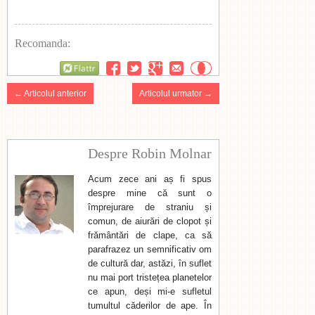
Recomanda:
Flattr
← Articolul anterior
Articolul urmator →
Despre Robin Molnar
Acum zece ani aș fi spus
despre mine că sunt o
împrejurare de straniu și
comun, de aiurări de clopot și
frământări de clape, ca să
parafrazez un semnificativ om
de cultură dar, astăzi, în suflet
nu mai port tristețea planetelor
ce apun, deși mi-e sufletul
tumultul căderilor de ape. În