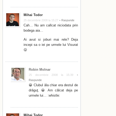
Mihai Todor
-
25 decembrie 2008 la 15:27
Raspunde
Cah… Nu am callcat niciodata prin
bodega aia…
Ai avut si joburi mai rele? Deja
incepi sa o iei pe urmele lui Visurat
😛
Robin Molnar
-
25 decembrie 2008 la 15:39
Raspunde
😀 Clubul ăla chiar era destul de
drăguţ. 😀 Am călcat deja pe
urmele lui… :whistle:
Mihai Todor