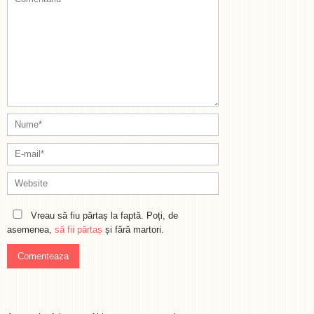
Vreau să fiu părtaș la faptă. Poți, de
asemenea,
să fii părtaș
și fără martori.