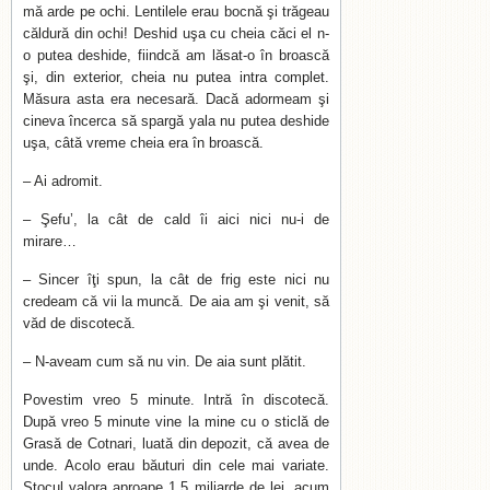
mă arde pe ochi. Lentilele erau bocnă şi trăgeau
căldură din ochi! Deshid uşa cu cheia căci el n-
o putea deshide, fiindcă am lăsat-o în broască
şi, din exterior, cheia nu putea intra complet.
Măsura asta era necesară. Dacă adormeam şi
cineva încerca să spargă yala nu putea deshide
uşa, câtă vreme cheia era în broască.
– Ai adromit.
– Şefu’, la cât de cald îi aici nici nu-i de
mirare…
– Sincer îţi spun, la cât de frig este nici nu
credeam că vii la muncă. De aia am şi venit, să
văd de discotecă.
– N-aveam cum să nu vin. De aia sunt plătit.
Povestim vreo 5 minute. Intră în discotecă.
După vreo 5 minute vine la mine cu o sticlă de
Grasă de Cotnari, luată din depozit, că avea de
unde. Acolo erau băuturi din cele mai variate.
Stocul valora aproape 1,5 miliarde de lei, acum