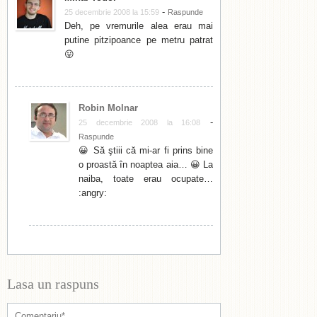
-
25 decembrie 2008 la 15:59
Raspunde
Deh, pe vremurile alea erau mai
putine pitzipoance pe metru patrat
😛
Robin Molnar
-
25 decembrie 2008 la 16:08
Raspunde
😀 Să ştiii că mi-ar fi prins bine
o proastă în noaptea aia… 😀 La
naiba, toate erau ocupate…
:angry:
Lasa un raspuns