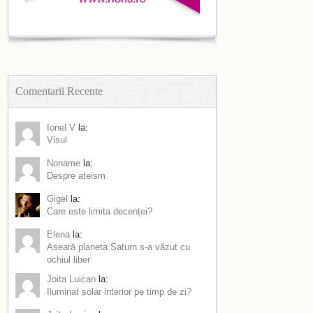
Comentarii Recente
Ionel V
la:
Visul
Noname
la:
Despre ateism
Gigel
la:
Care este limita decenței?
Elena
la:
Aseară planeta Saturn s-a văzut cu
ochiul liber
Joita Luican
la:
Iluminat solar interior pe timp de zi?