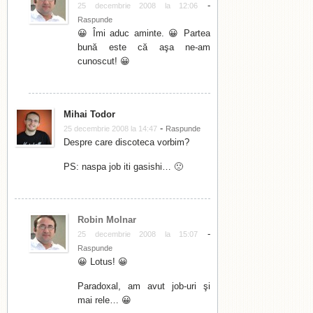
-
25 decembrie 2008 la 12:06
Raspunde
😀 Îmi aduc aminte. 😀 Partea
bună este că aşa ne-am
cunoscut! 😀
Mihai Todor
-
25 decembrie 2008 la 14:47
Raspunde
Despre care discoteca vorbim?
PS: naspa job iti gasishi… 🙁
Robin Molnar
-
25 decembrie 2008 la 15:07
Raspunde
😀 Lotus! 😀
Paradoxal, am avut job-uri şi
mai rele… 😀