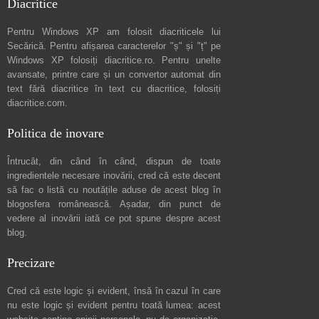
Diacritice
Pentru Windows XP am folosit diacriticele lui
Secărică
. Pentru afișarea caracterelor "ș" și "ț" pe
Windows XP folosiți
diacritice.ro
. Pentru unelte
avansate, printre care și un convertor automat din
text fără diacritice în text cu diacritice, folosiți
diacritice.com
.
Politica de inovare
Întrucât, din când în când, dispun de toate
ingredientele necesare inovării, cred că este decent
să fac o listă cu noutățile aduse de acest blog în
blogosfera românească. Așadar, din punct de
vedere al inovării iată ce pot spune
despre acest
blog
.
Precizare
Cred că este logic și evident, însă în cazul în care
nu este logic și evident pentru toată lumea: acest