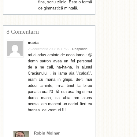
fine, scriu zilnic. Este o formă
de gimnastică mintală.
8 Comentarii
maria
-
25 decembrie 2008 la 11:56
Raspunde
mi-ai adus aminte de acea iarna : 🙁
domn patron avea un fel personal
de a ne cali, ha-ha-ha, in ajunul
Craciunului , in iarna aia \”calda\”,
eram cu mana in ghips, de-ti mai
aduci aminte, m-a tinut la birou
pana la ora 20. 😀 era asa frig si ma
durea mana, ca abia am ajuns
acasa. am mancat un cartof fiert cu
branza. ce vremuri !!!
Robin Molnar