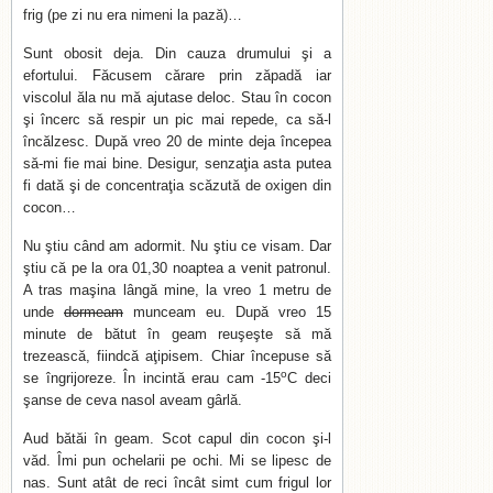
frig (pe zi nu era nimeni la pază)…
Sunt obosit deja. Din cauza drumului şi a
efortului. Făcusem cărare prin zăpadă iar
viscolul ăla nu mă ajutase deloc. Stau în cocon
şi încerc să respir un pic mai repede, ca să-l
încălzesc. După vreo 20 de minte deja începea
să-mi fie mai bine. Desigur, senzaţia asta putea
fi dată şi de concentraţia scăzută de oxigen din
cocon…
Nu ştiu când am adormit. Nu ştiu ce visam. Dar
ştiu că pe la ora 01,30 noaptea a venit patronul.
A tras maşina lângă mine, la vreo 1 metru de
unde
dormeam
munceam eu. După vreo 15
minute de bătut în geam reuşeşte să mă
trezească, fiindcă aţipisem. Chiar începuse să
o
se îngrijoreze. În incintă erau cam -15
C deci
şanse de ceva nasol aveam gârlă.
Aud bătăi în geam. Scot capul din cocon şi-l
văd. Îmi pun ochelarii pe ochi. Mi se lipesc de
nas. Sunt atât de reci încât simt cum frigul lor