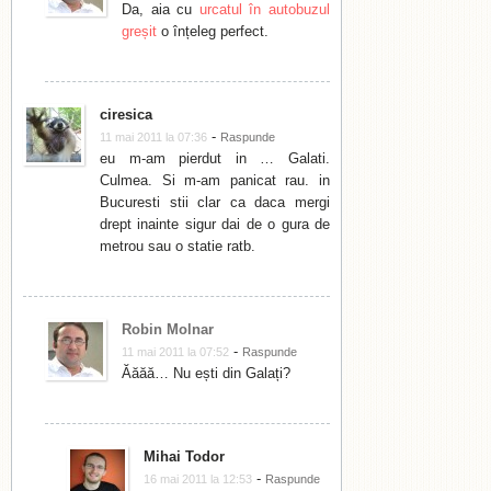
Da, aia cu
urcatul în autobuzul
greșit
o înțeleg perfect.
ciresica
-
11 mai 2011 la 07:36
Raspunde
eu m-am pierdut in … Galati.
Culmea. Si m-am panicat rau. in
Bucuresti stii clar ca daca mergi
drept inainte sigur dai de o gura de
metrou sau o statie ratb.
Robin Molnar
-
11 mai 2011 la 07:52
Raspunde
Ăăăă… Nu ești din Galați?
Mihai Todor
-
16 mai 2011 la 12:53
Raspunde