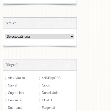
Arhive
Arhive
Blogroll
Alex Mazilu
aNDRIIpOPA
Cabral
Cipoc
Cuget Liber
Daniel Urda
Denisuca
DPMTL
Dușmanul
Fulgerică