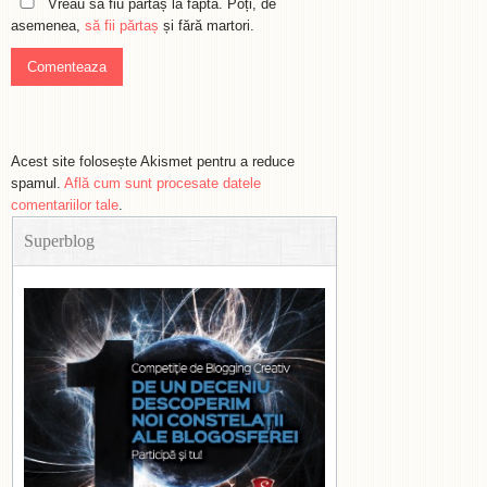
Vreau să fiu părtaș la faptă. Poți, de
asemenea,
să fii părtaș
și fără martori.
Acest site folosește Akismet pentru a reduce
spamul.
Află cum sunt procesate datele
comentariilor tale
.
Superblog