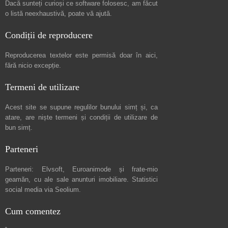
Dacă sunteți curioși ce software folosesc, am făcut
o listă neexhaustivă
, poate vă ajută.
Condiții de reproducere
Reproducerea textelor este permisă doar în
aici
,
fără nicio excepție.
Termeni de utilizare
Acest site se supune regulilor bunului simț și, ca
atare, are niște
termeni și condiții de utilizare
de
bun simț.
Parteneri
Parteneri:
Elvsoft
,
Euroanimode
și frate-mio
geamăn, cu ale sale
anunturi imobiliare
. Statistici
social media via
Seolium
.
Cum comentez