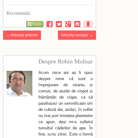
Recomanda:
Flattr
← Articolul anterior
Articolul urmator →
Despre Robin Molnar
Acum zece ani aș fi spus
despre mine că sunt o
împrejurare de straniu și
comun, de aiurări de clopot și
frământări de clape, ca să
parafrazez un semnificativ om
de cultură dar, astăzi, în suflet
nu mai port tristețea planetelor
ce apun, deși mi-e sufletul
tumultul căderilor de ape. În
fine, scriu zilnic. Este o formă