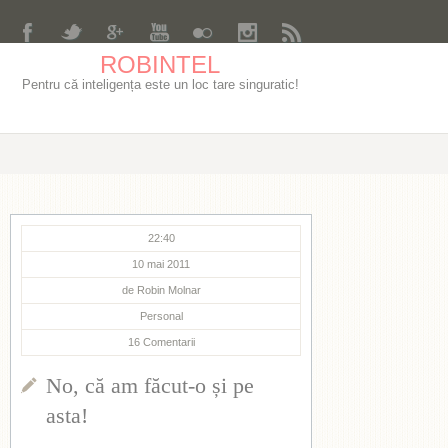
ROBINTEL
Pentru că inteligența este un loc tare singuratic!
22:40
10 mai 2011
de
Robin Molnar
Personal
16
Comentarii
No, că am făcut-o și pe
asta!