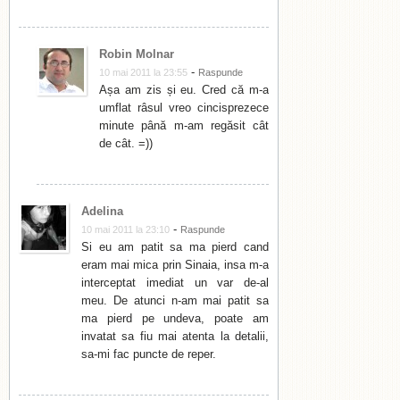
Robin Molnar
-
10 mai 2011 la 23:55
Raspunde
Așa am zis și eu. Cred că m-a
umflat râsul vreo cincisprezece
minute până m-am regăsit cât
de cât. =))
Adelina
-
10 mai 2011 la 23:10
Raspunde
Si eu am patit sa ma pierd cand
eram mai mica prin Sinaia, insa m-a
interceptat imediat un var de-al
meu. De atunci n-am mai patit sa
ma pierd pe undeva, poate am
invatat sa fiu mai atenta la detalii,
sa-mi fac puncte de reper.