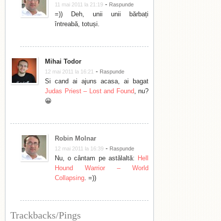
-
11 mai 2011 la 21:19
Raspunde
=)) Deh, unii unii bărbați
întreabă, totuși.
Mihai Todor
-
12 mai 2011 la 16:21
Raspunde
Si cand ai ajuns acasa, ai bagat
Judas Priest – Lost and Found
, nu?
😀
Robin Molnar
-
12 mai 2011 la 16:39
Raspunde
Nu, o cântam pe astălaltă:
Hell
Hound Warrior – World
Collapsing
. =))
Trackbacks/Pings