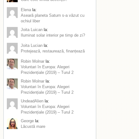
Elena
la:
Aseară planeta Saturn s-a văzut cu
ochiul liber
Joita Luican
la:
Iluminat solar interior pe timp de zi?
Joita Lucian
la:
Protejează, restaurează, finanțează
Robin Molnar
la:
Voluntari în Europa: Alegeri
Prezidențiale (2019) – Turul 2
Robin Molnar
la:
Voluntari în Europa: Alegeri
Prezidențiale (2019) – Turul 2
UndeadAlien
la:
Voluntari în Europa: Alegeri
Prezidențiale (2019) – Turul 2
George
la:
Lăcustă mare