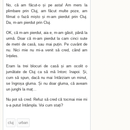
No, că am făcut-o și pe asta! Am mers la
plimbare prin Cluj, am făcut multe poze, am
filmat o fază mișto și m-am pierdut prin Cluj.
Da, m-am pierdut prin Cluj.
OK, că m-am pierdut, aia e, m-am găsit, până la
urmă. Doar că m-am pierdut la cam cinci sute
de metri de casă, sau mai puțin. Pe cuvânt de
nu. Nici mie nu mi-a venit să cred, când am
înțeles.
Eram la trei blocuri de casă și am ocolit o
jumătate de Cluj ca să mă întorc înapoi. Și,
cum să spun, dacă nu mai întârziam un minut,
se îngroșa gluma. Și nu doar gluma, că aveam
un junghi la maț…
Nu pot să cred. Refuz să cred că tocmai mie mi
s-a putut întâmpla. Voi cum stați?
cluj
urban