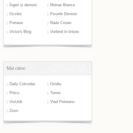
Îngeri și demoni
Molnar Bianca
Ocsike
Pixurile Denisei
Portase
Radu Crișan
Victor's Blog
Vorbind în liniște
Mai citesc
Daily Cotcodac
Ovidiu
Piticu
Torres
VisUrât
Vlad Petreanu
Zoso