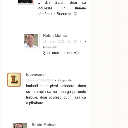
E din Galați, doar că
locuiește în
buricu’
pământului
București 😉
Robin Molnar
-
16 mai 2011 la 13:41
Raspunde
Știu, eram retoric. =))
lupeneanul
-
11 mai 2011 la 09:46
Raspunde
barbatii nu se pierd niciodata ! daca
se intampla sa nu mearga pe unde
trebuie, doar ocolesc putin, asa ca
o plimbare.
Robin Molnar