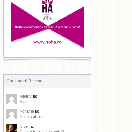
Comentarii Recente
Ionel V
la:
Visul
Noname
la:
Despre ateism
Gigel
la:
Care este limita decenței?