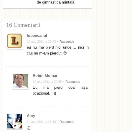
de gimnastică mintală.
16 Comentarii
lupeneanul
-
10 mai 2011 la 22:49
Raspunde
eu nu ma pierd nici unde…. nici in
cluj nu m-am pierdut 🙂
Robin Molnar
-
10 mai 2011 la 22:58
Raspunde
Eu mă pierd doar așa,
ocazional. =))
Amy
-
10 mai 2011 la 23:10
Raspunde
:))