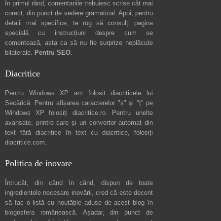
În primul rând, comentariile trebuiesc scrise cât mai
corect, din punct de vedere gramatical. Apoi, pentru
detalii mai specifice, te rog să consulți pagina
specială cu instrucțiuni despre
cum se
comentează
, asta ca să nu fie surprize neplăcute
bilaterale.
Pentru SEO
.
Diacritice
Pentru Windows XP am folosit diacriticele lui
Secărică
. Pentru afișarea caracterelor "ș" și "ț" pe
Windows XP folosiți
diacritice.ro
. Pentru unelte
avansate, printre care și un convertor automat din
text fără diacritice în text cu diacritice, folosiți
diacritice.com
.
Politica de inovare
Întrucât, din când în când, dispun de toate
ingredientele necesare inovării, cred că este decent
să fac o listă cu noutățile aduse de acest blog în
blogosfera românească. Așadar, din punct de