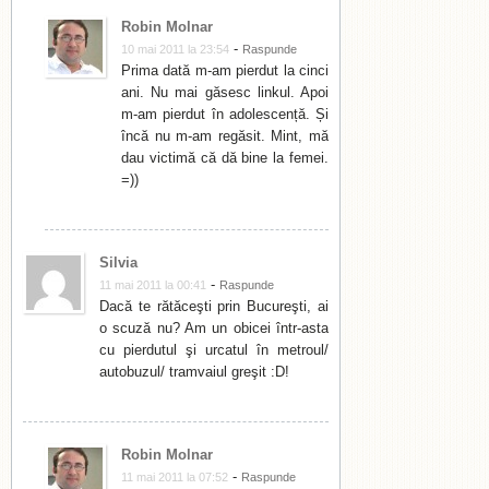
Robin Molnar
-
10 mai 2011 la 23:54
Raspunde
Prima dată m-am pierdut la cinci
ani. Nu mai găsesc linkul. Apoi
m-am pierdut în adolescență. Și
încă nu m-am regăsit. Mint, mă
dau victimă că dă bine la femei.
=))
Silvia
-
11 mai 2011 la 00:41
Raspunde
Dacă te rătăceşti prin Bucureşti, ai
o scuză nu? Am un obicei într-asta
cu pierdutul şi urcatul în metroul/
autobuzul/ tramvaiul greşit :D!
Robin Molnar
-
11 mai 2011 la 07:52
Raspunde