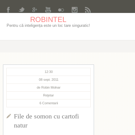
ROBINTEL
Pentru că inteligența este un loc tare singuratic!
12:30
08 sept. 2011
de
Robin Molnar
Reţetar
6
Comentarii
File de somon cu cartofi
natur