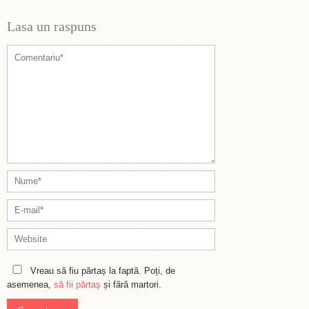
Lasa un raspuns
Vreau să fiu părtaș la faptă. Poți, de
asemenea,
să fii părtaș
și fără martori.