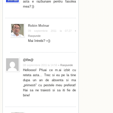
asta e razbunare pentru fasolea
mea?:))
Robin Molnar
-
09 septembrie 2011 la 07:27
Raspunde
Mai întrebi? =))
@l!n@
-
08 septembrie 2011 la 14:56
Raspunde
Helloooo! Pfuai ce m.ai izbit cu
reteta asta… Trec si eu pe la tine
dupa un an de absenta si ma
„primesti” cu pestele meu preferat!
Hai sa ne traiesti si sa iti fie de
bine!