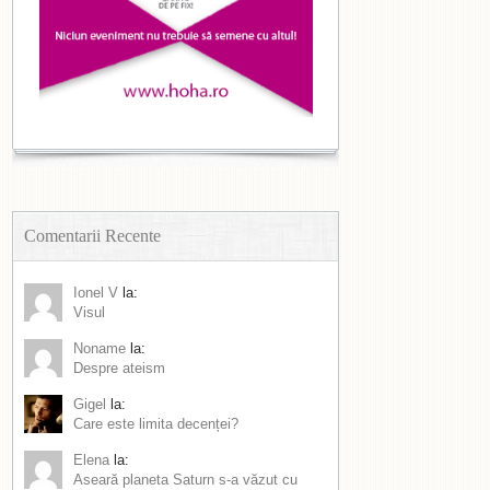
Comentarii Recente
Ionel V
la:
Visul
Noname
la:
Despre ateism
Gigel
la:
Care este limita decenței?
Elena
la:
Aseară planeta Saturn s-a văzut cu