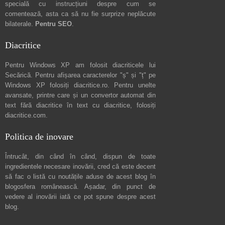
specială cu instrucțiuni despre
cum se
comentează
, asta ca să nu fie surprize neplăcute
bilaterale.
Pentru SEO
.
Diacritice
Pentru Windows XP am folosit diacriticele lui
Secărică
. Pentru afișarea caracterelor "ș" și "ț" pe
Windows XP folosiți
diacritice.ro
. Pentru unelte
avansate, printre care și un convertor automat din
text fără diacritice în text cu diacritice, folosiți
diacritice.com
.
Politica de inovare
Întrucât, din când în când, dispun de toate
ingredientele necesare inovării, cred că este decent
să fac o listă cu noutățile aduse de acest blog în
blogosfera românească. Așadar, din punct de
vedere al inovării iată ce pot spune
despre acest
blog
.