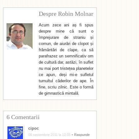
Despre Robin Molnar
Acum zece ani aș fi spus
despre mine că sunt o
împrejurare de straniu și
comun, de aiurări de clopot și
frământări de clape, ca să
parafrazez un semnificativ om
de cultură dar, astăzi, în suflet
nu mai port tristețea planetelor
ce apun, deși mi-e sufletul
tumultul căderilor de ape. În
fine, scriu zilnic. Este o formă
de gimnastică mintală.
6 Comentarii
cipoc
-
08 septembrie 2011 la 12:35
Raspunde