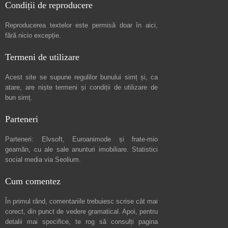
Condiții de reproducere
Reproducerea textelor este permisă doar în
aici
,
fără nicio excepție.
Termeni de utilizare
Acest site se supune regulilor bunului simț și, ca
atare, are niște
termeni și condiții de utilizare
de
bun simț.
Parteneri
Parteneri:
Elvsoft
,
Euroanimode
și frate-mio
geamăn, cu ale sale
anunturi imobiliare
. Statistici
social media via
Seolium
.
Cum comentez
În primul rând, comentariile trebuiesc scrise cât mai
corect, din punct de vedere gramatical. Apoi, pentru
detalii mai specifice, te rog să consulți pagina