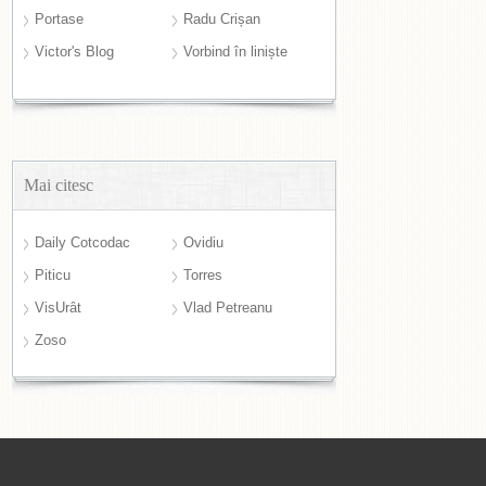
Portase
Radu Crișan
Victor's Blog
Vorbind în liniște
Mai citesc
Daily Cotcodac
Ovidiu
Piticu
Torres
VisUrât
Vlad Petreanu
Zoso