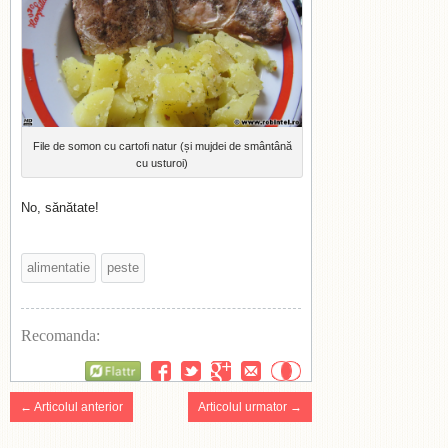
File de somon cu cartofi natur (și mujdei de smântână
cu usturoi)
No, sănătate!
alimentatie
peste
Recomanda:
Flattr
← Articolul anterior
Articolul urmator →