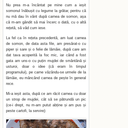
Nu prea m-a încântat pe mine cum a ieșit
somonul înăbușit cu legume la grătar, pentru că
nu mă dau în vânt după carnea de somon, așa
că m-am gândit să mai încerc o dată, cu o altă
rețetă, să văd cum iese.
La fel ca în rețeta precedentă, am luat carnea
de somon, de data asta file, am presărat-o cu
piper și sare și o felie de lămâie, după care am
dat tava acoperită la foc mic, iar când a fost
gata am uns-o cu puțin mujdei de smântână și
usturoi, doar o idee (că eram în timpul
programului), pe carne văzându-se urmele de la
lămâie, eu mâncând carnea de pește în general
rece.
Mi-a ieșit asta, după ce am răcit carnea cu doar
un strop de mujdei, cât să se pătrundă un pic
(ce-i drept, nu m-am putut abține și am pus și
peste cartofi, la servire):