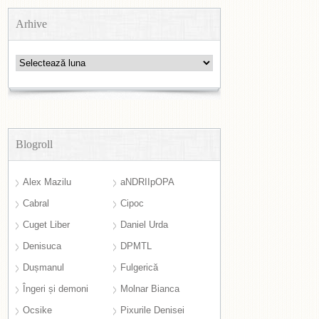
Arhive
Arhive
Blogroll
Alex Mazilu
aNDRIIpOPA
Cabral
Cipoc
Cuget Liber
Daniel Urda
Denisuca
DPMTL
Dușmanul
Fulgerică
Îngeri și demoni
Molnar Bianca
Ocsike
Pixurile Denisei