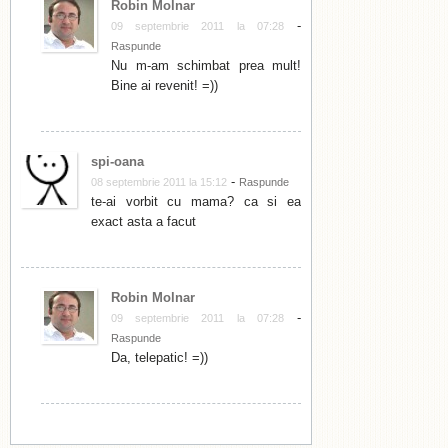
Robin Molnar
-
09 septembrie 2011 la 07:28
Raspunde
Nu m-am schimbat prea mult!
Bine ai revenit! =))
spi-oana
-
08 septembrie 2011 la 15:12
Raspunde
te-ai vorbit cu mama? ca si ea
exact asta a facut
Robin Molnar
-
09 septembrie 2011 la 07:28
Raspunde
Da, telepatic! =))