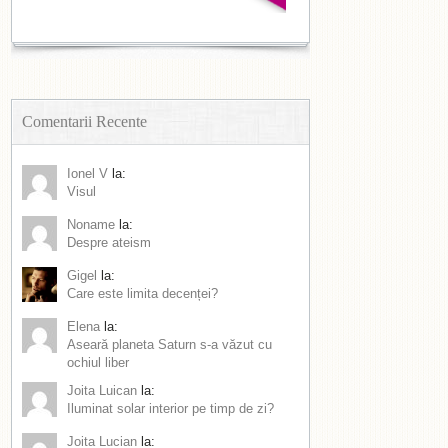
Comentarii Recente
Ionel V
la:
Visul
Noname
la:
Despre ateism
Gigel
la:
Care este limita decenței?
Elena
la:
Aseară planeta Saturn s-a văzut cu
ochiul liber
Joita Luican
la:
Iluminat solar interior pe timp de zi?
Joita Lucian
la: