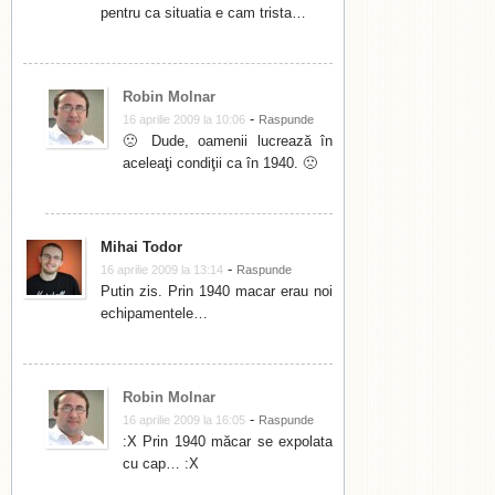
pentru ca situatia e cam trista…
Robin Molnar
-
16 aprilie 2009 la 10:06
Raspunde
🙁 Dude, oamenii lucrează în
aceleaţi condiţii ca în 1940. 🙁
Mihai Todor
-
16 aprilie 2009 la 13:14
Raspunde
Putin zis. Prin 1940 macar erau noi
echipamentele…
Robin Molnar
-
16 aprilie 2009 la 16:05
Raspunde
:X Prin 1940 măcar se expolata
cu cap… :X