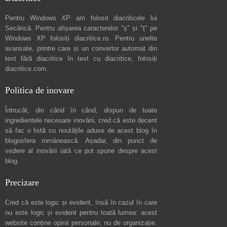
Pentru Windows XP am folosit diacriticele lui
Secărică
. Pentru afișarea caracterelor "ș" și "ț" pe
Windows XP folosiți
diacritice.ro
. Pentru unelte
avansate, printre care și un convertor automat din
text fără diacritice în text cu diacritice, folosiți
diacritice.com
.
Politica de inovare
Întrucât, din când în când, dispun de toate
ingredientele necesare inovării, cred că este decent
să fac o listă cu noutățile aduse de acest blog în
blogosfera românească. Așadar, din punct de
vedere al inovării iată ce pot spune
despre acest
blog
.
Precizare
Cred că este logic și evident, însă în cazul în care
nu este logic și evident pentru toată lumea: acest
website conține opinii personale, nu de organizație.