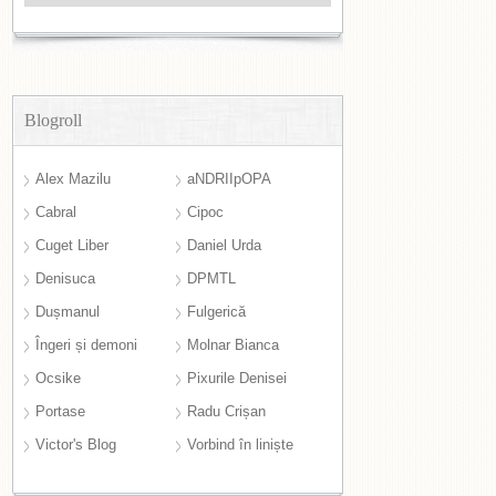
Blogroll
Alex Mazilu
aNDRIIpOPA
Cabral
Cipoc
Cuget Liber
Daniel Urda
Denisuca
DPMTL
Dușmanul
Fulgerică
Îngeri și demoni
Molnar Bianca
Ocsike
Pixurile Denisei
Portase
Radu Crișan
Victor's Blog
Vorbind în liniște