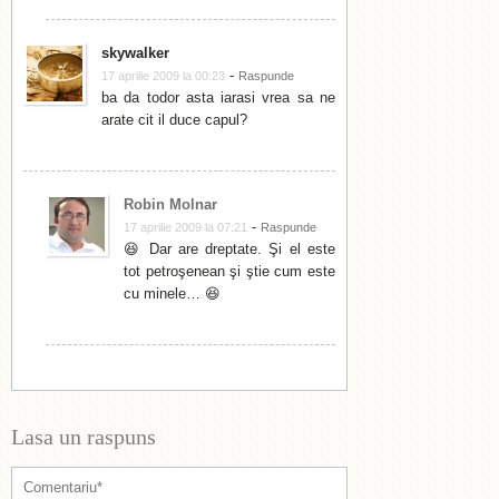
skywalker
-
17 aprilie 2009 la 00:23
Raspunde
ba da todor asta iarasi vrea sa ne
arate cit il duce capul?
Robin Molnar
-
17 aprilie 2009 la 07:21
Raspunde
😆 Dar are dreptate. Şi el este
tot petroşenean şi ştie cum este
cu minele… 😆
Lasa un raspuns