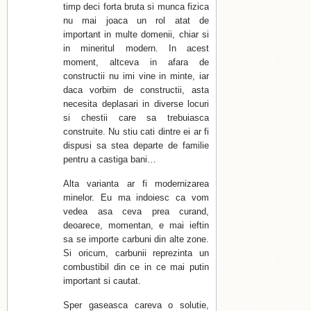
timp deci forta bruta si munca fizica
nu mai joaca un rol atat de
important in multe domenii, chiar si
in mineritul modern. In acest
moment, altceva in afara de
constructii nu imi vine in minte, iar
daca vorbim de constructii, asta
necesita deplasari in diverse locuri
si chestii care sa trebuiasca
construite. Nu stiu cati dintre ei ar fi
dispusi sa stea departe de familie
pentru a castiga bani…
Alta varianta ar fi modernizarea
minelor. Eu ma indoiesc ca vom
vedea asa ceva prea curand,
deoarece, momentan, e mai ieftin
sa se importe carbuni din alte zone.
Si oricum, carbunii reprezinta un
combustibil din ce in ce mai putin
important si cautat.
Sper gaseasca careva o solutie,