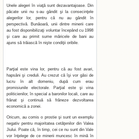
Unele alegeri în viaţă sunt dezavantajoase. Din
păcate unii nu s-au gândit şi la consecinţele
alegerilor lor, pentru că nu au gândit în
perspectivă. Bunăoară, unii dintre minerii care
au fost disponibilizaţi voluntar începând cu 1998
şi care au primit sume măricele de bani au
ajuns să trăiască în nişte condiţii oribile.
Parţial este vina lor, pentru că au fost avari,
hapsâni şi creduli. Au crezut că îşi vor găsi de
lucru în alt domeniu, după cum erau
promisiunile electorale. Parţial este şi vina
politicienilor, în special a baronilor locali, care au
frânat şi continuă să frâneze dezvoltarea
economică a zonei.
Oricum, au comis o prostie şi sunt un exemplu
negativ pentru majoritatea cetăţenilor din Valea
Jiului. Poate că, în timp, cei ce nu sunt din Vale
vor înţelege de ce minerii muncesc în mină în