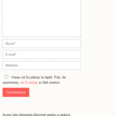
Vreau să fiu părtaș la faptă. Poți, de
asemenea,
să fii părtaș
și fără martori.
Acest site folosește Akismet pentru a reduce