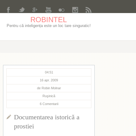
ROBINTEL
Pentru că inteligența este un loc tare singuratic!
04:51
16 apr. 2009
de
Robin Molnar
Ruşinică
6
Comentarii
Documentarea istorică a
prostiei