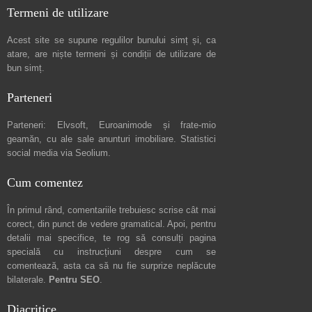
Termeni de utilizare
Acest site se supune regulilor bunului simț și, ca
atare, are niște
termeni și condiții de utilizare
de
bun simț.
Parteneri
Parteneri:
Elvsoft
,
Euroanimode
și frate-mio
geamăn, cu ale sale
anunturi imobiliare
. Statistici
social media via
Seolium
.
Cum comentez
În primul rând, comentariile trebuiesc scrise cât mai
corect, din punct de vedere gramatical. Apoi, pentru
detalii mai specifice, te rog să consulți pagina
specială cu instrucțiuni despre
cum se
comentează
, asta ca să nu fie surprize neplăcute
bilaterale.
Pentru SEO
.
Diacritice