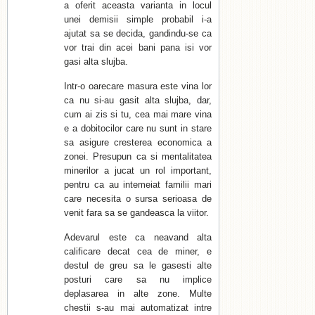
a oferit aceasta varianta in locul
unei demisii simple probabil i-a
ajutat sa se decida, gandindu-se ca
vor trai din acei bani pana isi vor
gasi alta slujba.
Intr-o oarecare masura este vina lor
ca nu si-au gasit alta slujba, dar,
cum ai zis si tu, cea mai mare vina
e a dobitocilor care nu sunt in stare
sa asigure cresterea economica a
zonei. Presupun ca si mentalitatea
minerilor a jucat un rol important,
pentru ca au intemeiat familii mari
care necesita o sursa serioasa de
venit fara sa se gandeasca la viitor.
Adevarul este ca neavand alta
calificare decat cea de miner, e
destul de greu sa le gasesti alte
posturi care sa nu implice
deplasarea in alte zone. Multe
chestii s-au mai automatizat intre