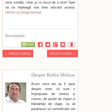
orice condiţii, chiar şi cu riscul de a muri! Sper
să se înţeleagă mai bine articolul acesta:
Ultimul să stingă lumina
!
Recomanda:
Flattr
← Articolul anterior
Articolul urmator →
Despre Robin Molnar
Acum zece ani aș fi spus
despre mine că sunt o
împrejurare de straniu și
comun, de aiurări de clopot și
frământări de clape, ca să
parafrazez un semnificativ om