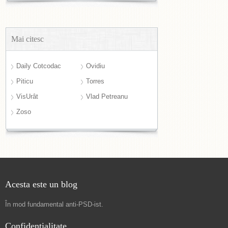
Mai citesc
Daily Cotcodac
Ovidiu
Piticu
Torres
VisUrât
Vlad Petreanu
Zoso
Acesta este un blog
În mod fundamental
anti-PSD-ist
.
Confidențialitate