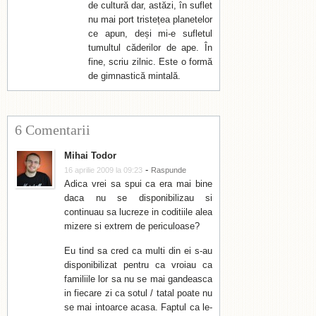
de cultură dar, astăzi, în suflet
nu mai port tristețea planetelor
ce apun, deși mi-e sufletul
tumultul căderilor de ape. În
fine, scriu zilnic. Este o formă
de gimnastică mintală.
6 Comentarii
Mihai Todor
-
16 aprilie 2009 la 09:23
Raspunde
Adica vrei sa spui ca era mai bine
daca nu se disponibilizau si
continuau sa lucreze in coditiile alea
mizere si extrem de periculoase?
Eu tind sa cred ca multi din ei s-au
disponibilizat pentru ca vroiau ca
familiile lor sa nu se mai gandeasca
in fiecare zi ca sotul / tatal poate nu
se mai intoarce acasa. Faptul ca le-