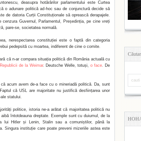
tonescu, deasupra hotărârilor parlamentului este Curtea
acă o adunare politică ad-hoc sau de conjunctură decide să
te de datoria Curții Constituționale să oprească derapajele.
 cenzura Guvernul, Parlamentul, Președinția, pe cine vreți
ză, pare-se, societatea normală.
a, nerespectarea constituției este o faptă din categoria
r trebui pedepsită cu moartea, indiferent de cine o comite.
Căutar
ă că n-ar compara situația politică din România actuală cu
Republicii de la Weimar
. Deutsche Welle, totuși,
o face
. De
că acum avem de-a face cu o mineriadă politică. Da, sunt
aptul că USL are majoritate nu justifică desființarea unor
-ale statului.
orități politice, istoria ne-a arătat că majoritatea politică nu
ă aibă întotdeauna dreptate. Exemple sunt cu duiumul, de la
HOH
a lui Hitler și Lenin, Stalin sau a comuniștilor, până la
a. Singura instituție care poate preveni mizeriile astea este