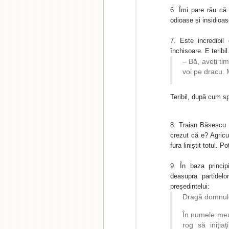
Îmi pare rău că 
odioase și insidioa
Este incredibil
închisoare. E teribi
– Bă, aveți ti
voi pe dracu. 
Teribil, după cum 
Traian Băsescu s
crezut că e? Agricul
fura liniștit totul. Po
În baza princip
deasupra partidel
președintelui:
Dragă domnul
În numele meu
rog să iniţia