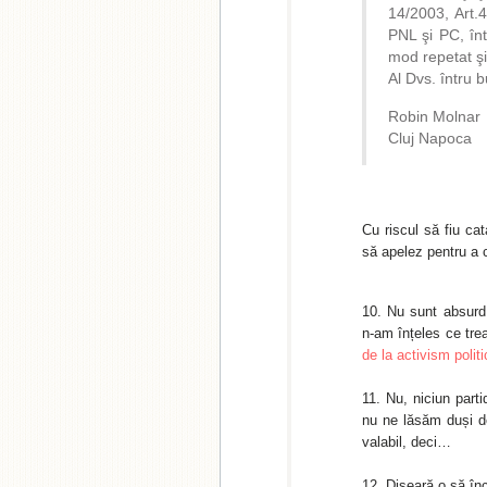
14/2003, Art.4
PNL şi PC, înt
mod repetat şi
Al Dvs. întru b
Robin Molnar
Cluj Napoca
Cu riscul să fiu cat
să apelez pentru a c
Nu sunt absurd,
n-am înțeles ce tre
de la activism politi
Nu, niciun part
nu ne lăsăm duși d
valabil, deci…
Diseară o să înc