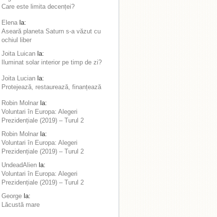
Care este limita decenței?
Elena
la:
Aseară planeta Saturn s-a văzut cu
ochiul liber
Joita Luican
la:
Iluminat solar interior pe timp de zi?
Joita Lucian
la:
Protejează, restaurează, finanțează
Robin Molnar
la:
Voluntari în Europa: Alegeri
Prezidențiale (2019) – Turul 2
Robin Molnar
la:
Voluntari în Europa: Alegeri
Prezidențiale (2019) – Turul 2
UndeadAlien
la:
Voluntari în Europa: Alegeri
Prezidențiale (2019) – Turul 2
George
la:
Lăcustă mare