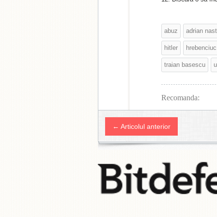
abuz
adrian nas
hitler
hrebenciuc
traian basescu
u
Recomanda:
← Articolul anterior