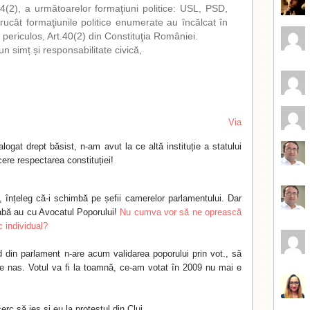
4(2), a următoarelor formaţiuni politice: USL, PSD,
rucât formaţiunile politice enumerate au încălcat în
 periculos, Art.40(2) din Constituţia României.
un simț și responsabilitate civică,
Via
alogat drept băsist, n-am avut la ce altă instituție a statului
ere respectarea constituției!
 înțeleg că-i schimbă pe șefii camerelor parlamentului. Dar
abă au cu Avocatul Poporului!
Nu cumva vor să ne oprească
c individual?
id din parlament n-are acum validarea poporului prin vot., să
e nas. Votul va fi la toamnă, ce-am votat în 2009 nu mai e
erc să ies și eu la protestul din Cluj.