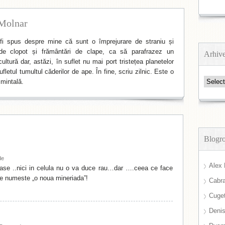
Molnar
i spus despre mine că sunt o împrejurare de straniu și
de clopot și frământări de clape, ca să parafrazez un
Arhiv
ltură dar, astăzi, în suflet nu mai port tristețea planetelor
fletul tumultul căderilor de ape. În fine, scriu zilnic. Este o
Arhive
mintală.
Blogro
de
Alex 
stase ..nici in celula nu o va duce rau…dar ….ceea ce face
se numeste „o noua mineriada”!
Cabra
Cuget
Deni