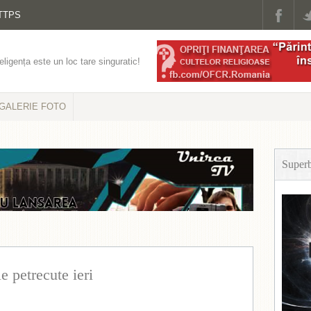
TTPS
eligența este un loc tare singuratic!
GALERIE FOTO
Super
e petrecute ieri