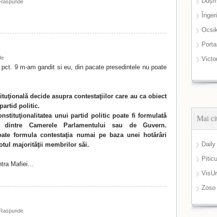
Dușm
Raspunde
Înger
Ocsi
Port
de
Victo
a pct. 9 m-am gandit si eu, din pacate presedintele nu poate
tituţională decide asupra contestaţiilor care au ca obiect
partid politic.
onstituţionalitatea unui partid politic poate fi formulată
Mai ci
ia dintre Camerele Parlamentului sau de Guvern
.
oate formula contestaţia numai pe baza unei hotărâri
Daily
tul majorităţii membrilor săi.
Pitic
ntra Mafiei…
VisUr
Zoso
Raspunde