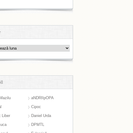
e
ll
Mazilu
aNDRIIpOPA
l
Cipoc
 Liber
Daniel Urda
suca
DPMTL