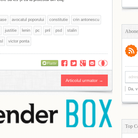
tase
avocatul poporului
constitutie
crin antonescu
justitie
lenin
pc
pnl
psd
stalin
Abone
sl
victor ponta
Flattr
Articolul urmator →
Top C