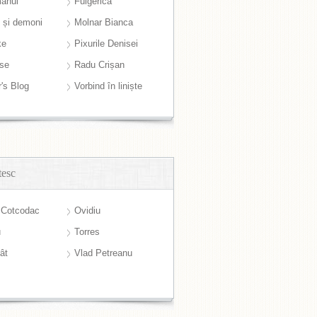
anul
Fulgerică
i și demoni
Molnar Bianca
ke
Pixurile Denisei
ase
Radu Crișan
r's Blog
Vorbind în liniște
tesc
 Cotcodac
Ovidiu
u
Torres
ât
Vlad Petreanu