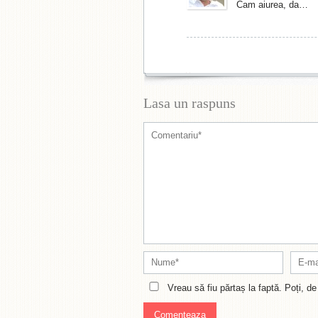
Cam aiurea, da…
Lasa un raspuns
Vreau să fiu părtaș la faptă. Poți, 