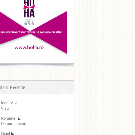
arii Recente
Ionel V
la:
Visul
Noname
la:
Despre ateism
Gigel
la: