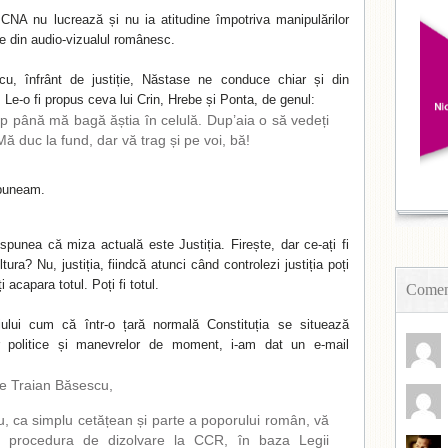
CNA nu lucrează și nu ia atitudine împotriva manipulărilor
se din audio-vizualul românesc.
 cu, înfrânt de justiție, Năstase ne conduce chiar și din
l. Le-o fi propus ceva lui Crin, Hrebe și Ponta, de genul:
mp până mă bagă ăștia în celulă. Dup’aia o să vedeți
Mă duc la fund, dar vă trag și pe voi, bă!
spuneam.
punea că miza actuală este Justiția. Firește, dar ce-ați fi
tura? Nu, justiția, fiindcă atunci când controlezi justiția poți
ți acapara totul. Poți fi totul.
Coment
iului cum că într-o țară normală Constituția se situează
or politice și manevrelor de moment, i-am dat un e-mail
e Traian Băsescu,
, ca simplu cetățean și parte a poporului român, vă
ţi procedura de dizolvare la CCR, în baza Legii