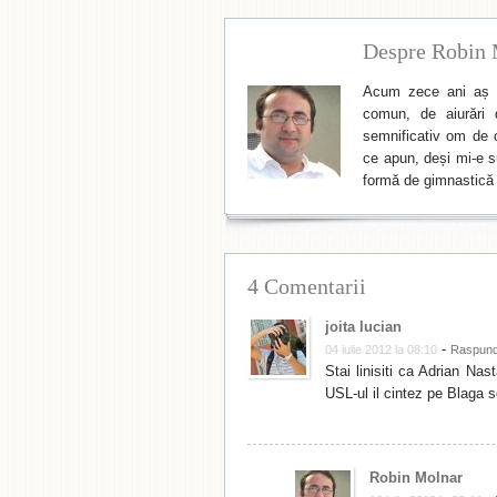
Despre Robin 
Acum zece ani aș f
comun, de aiurări 
semnificativ om de cu
ce apun, deși mi-e su
formă de gimnastică 
4 Comentarii
joita lucian
-
04 iulie 2012 la 08:10
Raspun
Stai linisiti ca Adrian Na
USL-ul il cintez pe Blaga 
Robin Molnar