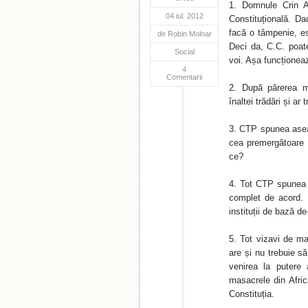
Domnule Crin An
04 iul. 2012
Constituțională. D
facă o tâmpenie, es
de
Robin Molnar
Deci da, C.C. poate
Social
voi. Așa funcționea
4
Comentarii
După părerea me
înaltei trădări și a
CTP spunea asear
cea premergătoare
ce?
Tot CTP spunea 
complet de acord. F
instituții de bază de
Tot vizavi de maj
are și nu trebuie s
venirea la putere 
masacrele din Afric
Constituția.