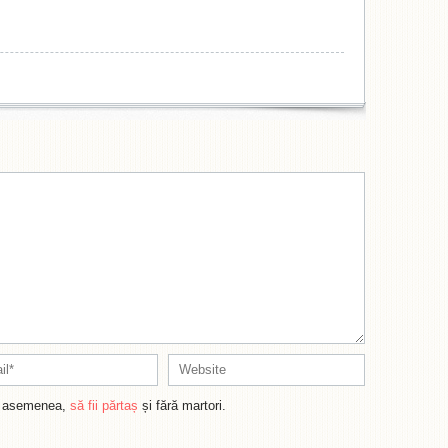
de asemenea,
să fii părtaș
și fără martori.