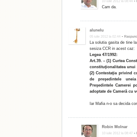
-
10 iulie 2012 la 08:44
Cam da.
alunelu
-
05 iulie 2012 la 02:44
Raspun
La solutia gasita de tine l
sesiza CCR in acest caz:
Legea 47/1992:
Art.39. – (1) Curtea Cons
constituţionalitatea unui 
(2) Contestaţia privind c
de
preşedintele une
Preşedintele Camerei p
adoptate de Cameră cu vo
Iar Mafia n-o sa decida co
Robin Molnar
-
10 iulie 2012 la 08:47