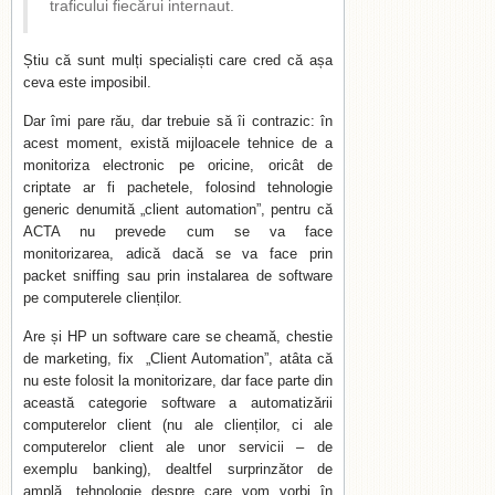
traficului fiecărui internaut.
Știu că sunt mulți specialiști care cred că așa
ceva este imposibil.
Dar îmi pare rău, dar trebuie să îi contrazic: în
acest moment, există mijloacele tehnice de a
monitoriza electronic pe oricine, oricât de
criptate ar fi pachetele, folosind tehnologie
generic denumită „client automation”, pentru că
ACTA nu prevede cum se va face
monitorizarea, adică dacă se va face prin
packet sniffing sau prin instalarea de software
pe computerele clienților.
Are și HP un software care se cheamă, chestie
de marketing, fix „Client Automation”, atâta că
nu este folosit la monitorizare, dar face parte din
această categorie software a automatizării
computerelor client (nu ale clienților, ci ale
computerelor client ale unor servicii – de
exemplu banking), dealtfel surprinzător de
amplă, tehnologie despre care vom vorbi în