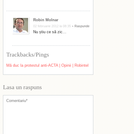
Robin Molnar
-
02 februarie 2012 la 08:35
Raspunde
Nu știu ce să zic…
Trackbacks/Pings
Mă duc la protestul anti-ACTA | Opinii | Robintel
Lasa un raspuns