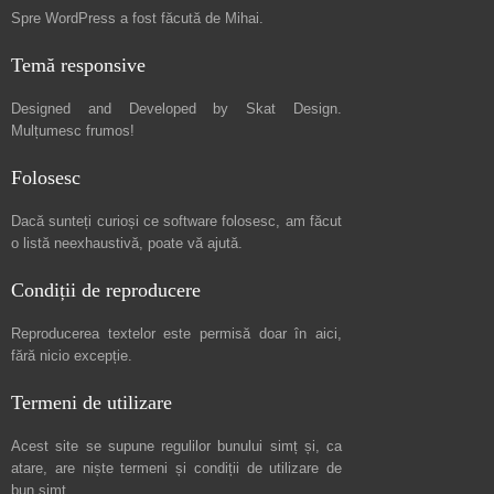
Spre
WordPress a fost făcută de Mihai
.
Temă responsive
Designed and Developed by
Skat Design
.
Mulțumesc frumos!
Folosesc
Dacă sunteți curioși ce software folosesc, am făcut
o listă neexhaustivă
, poate vă ajută.
Condiții de reproducere
Reproducerea textelor este permisă doar în
aici
,
fără nicio excepție.
Termeni de utilizare
Acest site se supune regulilor bunului simț și, ca
atare, are niște
termeni și condiții de utilizare
de
bun simț.