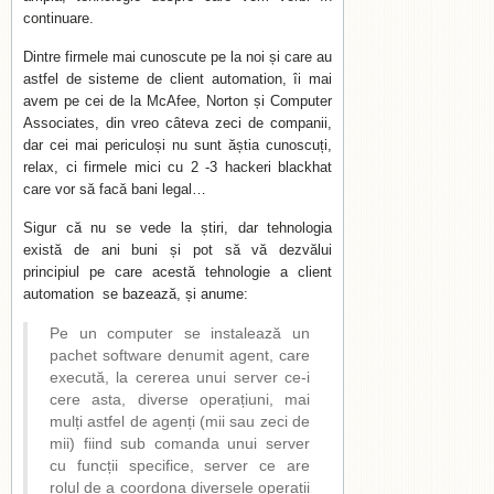
continuare.
Dintre firmele mai cunoscute pe la noi și care au
astfel de sisteme de client automation, îi mai
avem pe cei de la McAfee, Norton și Computer
Associates, din vreo câteva zeci de companii,
dar cei mai periculoși nu sunt ăștia cunoscuți,
relax, ci firmele mici cu 2 -3 hackeri blackhat
care vor să facă bani legal…
Sigur că nu se vede la știri, dar tehnologia
există de ani buni și pot să vă dezvălui
principiul pe care acestă tehnologie a client
automation se bazează, și anume:
Pe un computer se instalează un
pachet software denumit agent, care
execută, la cererea unui server ce-i
cere asta, diverse operațiuni, mai
mulți astfel de agenți (mii sau zeci de
mii) fiind sub comanda unui server
cu funcții specifice, server ce are
rolul de a coordona diversele operații