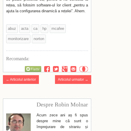
rețea, să folosim software-ul lor client „pentru a
ajuta la configurarea dinamică a rețelei”. Ahem.
abuz
acta
ca
hp
mcafee
monitorizare
norton
Recomanda:
Flattr
← Articolul anterior
Articolul urmator →
Despre Robin Molnar
Acum zece ani aș fi spus
despre mine că sunt o
împrejurare de straniu și