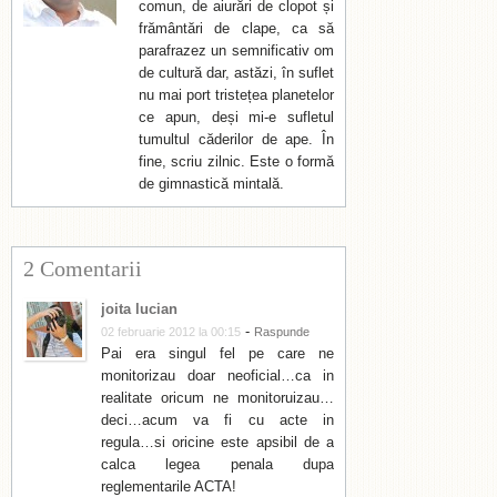
comun, de aiurări de clopot și
frământări de clape, ca să
parafrazez un semnificativ om
de cultură dar, astăzi, în suflet
nu mai port tristețea planetelor
ce apun, deși mi-e sufletul
tumultul căderilor de ape. În
fine, scriu zilnic. Este o formă
de gimnastică mintală.
2 Comentarii
joita lucian
-
02 februarie 2012 la 00:15
Raspunde
Pai era singul fel pe care ne
monitorizau doar neoficial…ca in
realitate oricum ne monitoruizau…
deci…acum va fi cu acte in
regula…si oricine este apsibil de a
calca legea penala dupa
reglementarile ACTA!