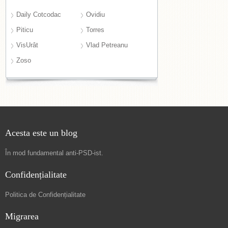
Daily Cotcodac
Ovidiu
Piticu
Torres
VisUrât
Vlad Petreanu
Zoso
Acesta este un blog
În mod fundamental
anti-PSD-ist
.
Confidențialitate
Politica de Confidențialitate
Migrarea