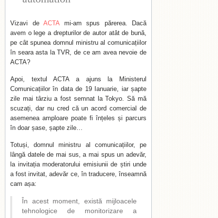
Vizavi de
ACTA
mi-am spus părerea. Dacă
avem o lege a drepturilor de autor atât de bună,
pe cât spunea domnul ministru al comunicațiilor
în seara asta la TVR, de ce am avea nevoie de
ACTA?
Apoi, textul ACTA a ajuns la Ministerul
Comunicațiilor în data de 19 Ianuarie, iar șapte
zile mai târziu a fost semnat la Tokyo. Să mă
scuzați, dar nu cred că un acord comercial de
asemenea amploare poate fi înțeles și parcurs
în doar șase, șapte zile…
Totuși, domnul ministru al comunicațiilor, pe
lângă datele de mai sus, a mai spus un adevăr,
la invitația moderatorului emisiunii de știri unde
a fost invitat, adevăr ce, în traducere, înseamnă
cam așa:
În acest moment, există mijloacele
tehnologice de monitorizare a