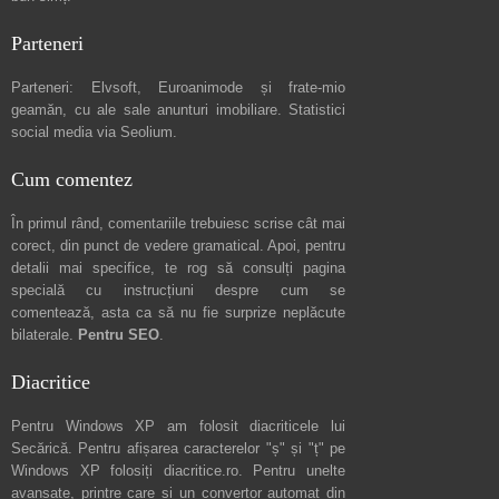
Parteneri
Parteneri:
Elvsoft
,
Euroanimode
și frate-mio
geamăn, cu ale sale
anunturi imobiliare
. Statistici
social media via
Seolium
.
Cum comentez
În primul rând, comentariile trebuiesc scrise cât mai
corect, din punct de vedere gramatical. Apoi, pentru
detalii mai specifice, te rog să consulți pagina
specială cu instrucțiuni despre
cum se
comentează
, asta ca să nu fie surprize neplăcute
bilaterale.
Pentru SEO
.
Diacritice
Pentru Windows XP am folosit diacriticele lui
Secărică
. Pentru afișarea caracterelor "ș" și "ț" pe
Windows XP folosiți
diacritice.ro
. Pentru unelte
avansate, printre care și un convertor automat din