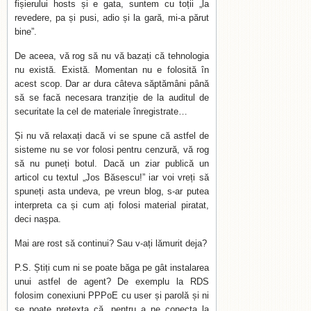
fișierului hosts și e gata, suntem cu toții „la
revedere, pa și pusi, adio și la gară, mi-a părut
bine”.
De aceea, vă rog să nu vă bazați că tehnologia
nu există. Există. Momentan nu e folosită în
acest scop. Dar ar dura câteva săptămâni până
să se facă necesara tranziție de la auditul de
securitate la cel de materiale înregistrate…
Și nu vă relaxați dacă vi se spune că astfel de
sisteme nu se vor folosi pentru cenzură, vă rog
să nu puneți botul. Dacă un ziar publică un
articol cu textul „Jos Băsescu!” iar voi vreți să
spuneți asta undeva, pe vreun blog, s-ar putea
interpreta ca și cum ați folosi material piratat,
deci nașpa.
Mai are rost să continui? Sau v-ați lămurit deja?
P.S. Știți cum ni se poate băga pe gât instalarea
unui astfel de agent? De exemplu la RDS
folosim conexiuni PPPoE cu user și parolă și ni
se poate pretexta că, pentru a ne conecta la