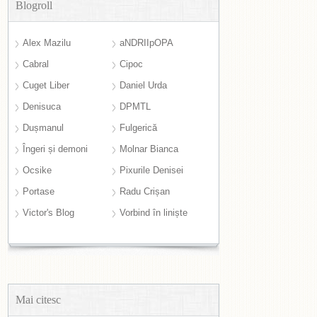
Blogroll
Alex Mazilu
aNDRIIpOPA
Cabral
Cipoc
Cuget Liber
Daniel Urda
Denisuca
DPMTL
Dușmanul
Fulgerică
Îngeri și demoni
Molnar Bianca
Ocsike
Pixurile Denisei
Portase
Radu Crișan
Victor's Blog
Vorbind în liniște
Mai citesc