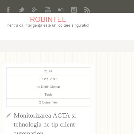
ROBINTEL
Pentru că inteligența este un loc tare singuratic!
21:44
31 ian. 2012
de
Robin Molnar
Tech
2
Comentarii
Monitorizarea ACTA și
tehnologia de tip client
automation