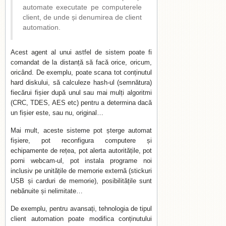
automate executate pe computerele
client, de unde și denumirea de client
automation.
Acest agent al unui astfel de sistem poate fi
comandat de la distanță să facă orice, oricum,
oricând. De exemplu, poate scana tot conținutul
hard diskului, să calculeze hash-ul (semnătura)
fiecărui fișier după unul sau mai mulți algoritmi
(CRC, TDES, AES etc) pentru a determina dacă
un fișier este, sau nu, original…
Mai mult, aceste sisteme pot șterge automat
fișiere, pot reconfigura computere și
echipamente de rețea, pot alerta autoritățile, pot
porni webcam-ul, pot instala programe noi
inclusiv pe unitățile de memorie externă (stickuri
USB și carduri de memorie), posibilitățile sunt
nebănuite și nelimitate…
De exemplu, pentru avansați, tehnologia de tipul
client automation poate modifica conținutului