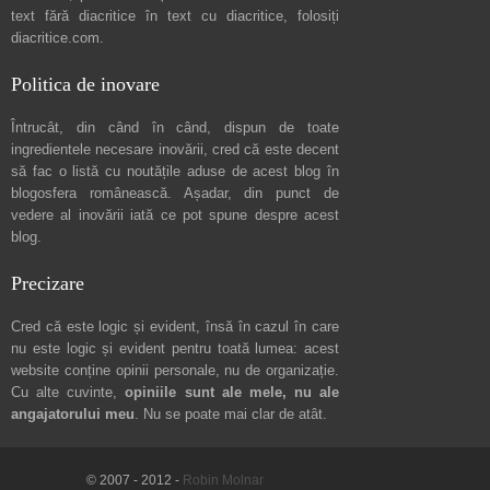
text fără diacritice în text cu diacritice, folosiți
diacritice.com
.
Politica de inovare
Întrucât, din când în când, dispun de toate
ingredientele necesare inovării, cred că este decent
să fac o listă cu noutățile aduse de acest blog în
blogosfera românească. Așadar, din punct de
vedere al inovării iată ce pot spune
despre acest
blog
.
Precizare
Cred că este logic și evident, însă în cazul în care
nu este logic și evident pentru toată lumea: acest
website conține opinii personale, nu de organizație.
Cu alte cuvinte,
opiniile sunt ale mele, nu ale
angajatorului meu
. Nu se poate mai clar de atât.
© 2007 - 2012 -
Robin Molnar