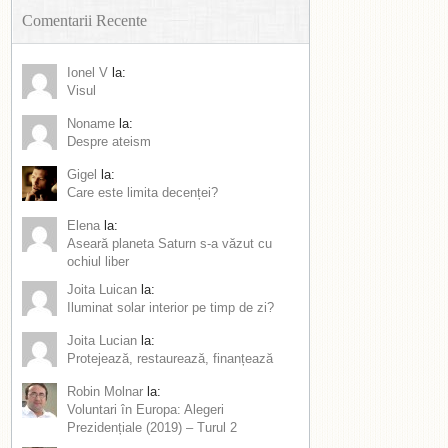
Comentarii Recente
Ionel V
la:
Visul
Noname
la:
Despre ateism
Gigel
la:
Care este limita decenței?
Elena
la:
Aseară planeta Saturn s-a văzut cu
ochiul liber
Joita Luican
la:
Iluminat solar interior pe timp de zi?
Joita Lucian
la:
Protejează, restaurează, finanțează
Robin Molnar
la:
Voluntari în Europa: Alegeri
Prezidențiale (2019) – Turul 2