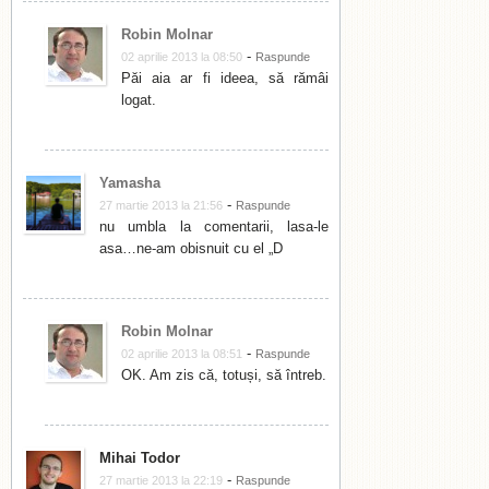
Robin Molnar
-
02 aprilie 2013 la 08:50
Raspunde
Păi aia ar fi ideea, să rămâi
logat.
Yamasha
-
27 martie 2013 la 21:56
Raspunde
nu umbla la comentarii, lasa-le
asa…ne-am obisnuit cu el „D
Robin Molnar
-
02 aprilie 2013 la 08:51
Raspunde
OK. Am zis că, totuși, să întreb.
Mihai Todor
-
27 martie 2013 la 22:19
Raspunde