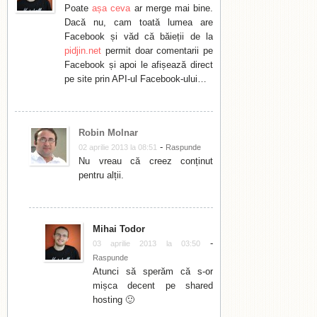
Poate
așa ceva
ar merge mai bine.
Dacă nu, cam toată lumea are
Facebook și văd că băieții de la
pidjin.net
permit doar comentarii pe
Facebook și apoi le afișează direct
pe site prin API-ul Facebook-ului…
Robin Molnar
-
02 aprilie 2013 la 08:51
Raspunde
Nu vreau că creez conținut
pentru alții.
Mihai Todor
-
03 aprilie 2013 la 03:50
Raspunde
Atunci să sperăm că s-or
mișca decent pe shared
hosting 🙂