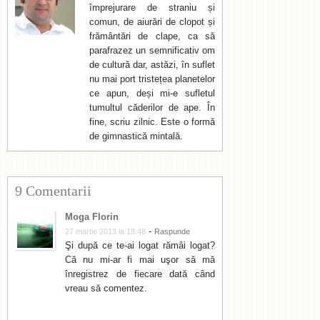
împrejurare de straniu și
comun, de aiurări de clopot și
frământări de clape, ca să
parafrazez un semnificativ om
de cultură dar, astăzi, în suflet
nu mai port tristețea planetelor
ce apun, deși mi-e sufletul
tumultul căderilor de ape. În
fine, scriu zilnic. Este o formă
de gimnastică mintală.
9 Comentarii
Moga Florin
-
27 martie 2013 la 18:48
Raspunde
Şi după ce te-ai logat rămâi logat?
Că nu mi-ar fi mai uşor să mă
înregistrez de fiecare dată când
vreau să comentez.