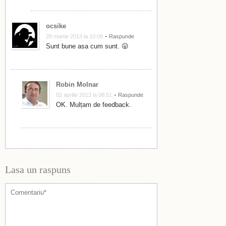
ocsike
-
28 martie 2013 la 10:09
Raspunde
Sunt bune asa cum sunt. 😛
Robin Molnar
-
02 aprilie 2013 la 08:51
Raspunde
OK. Mulțam de feedback.
Lasa un raspuns