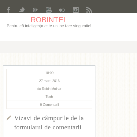
ROBINTEL
Pentru că inteligența este un loc tare singuratic!
18:00
27 mart. 2013
de
Robin Molnar
Tech
9
Comentarii
Vizavi de câmpurile de la
formularul de comentarii