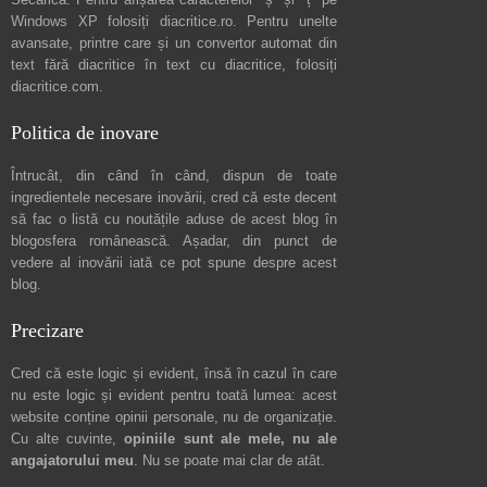
Windows XP folosiți
diacritice.ro
. Pentru unelte
avansate, printre care și un convertor automat din
text fără diacritice în text cu diacritice, folosiți
diacritice.com
.
Politica de inovare
Întrucât, din când în când, dispun de toate
ingredientele necesare inovării, cred că este decent
să fac o listă cu noutățile aduse de acest blog în
blogosfera românească. Așadar, din punct de
vedere al inovării iată ce pot spune
despre acest
blog
.
Precizare
Cred că este logic și evident, însă în cazul în care
nu este logic și evident pentru toată lumea: acest
website conține opinii personale, nu de organizație.
Cu alte cuvinte,
opiniile sunt ale mele, nu ale
angajatorului meu
. Nu se poate mai clar de atât.