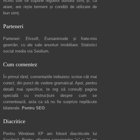
Acest site se supune regulilor bunului simț și, ca
atare, are niște
termeni și condiții de utilizare
de
bun simț.
Parteneri
Parteneri:
Elvsoft
,
Euroanimode
și frate-mio
geamăn, cu ale sale
anunturi imobiliare
. Statistici
social media via
Seolium
.
Cum comentez
În primul rând, comentariile trebuiesc scrise cât mai
corect, din punct de vedere gramatical. Apoi, pentru
detalii mai specifice, te rog să consulți pagina
specială cu instrucțiuni despre
cum se
comentează
, asta ca să nu fie surprize neplăcute
bilaterale.
Pentru SEO
.
Diacritice
Pentru Windows XP am folosit diacriticele lui
Secărică
. Pentru afișarea caracterelor "ș" și "ț" pe