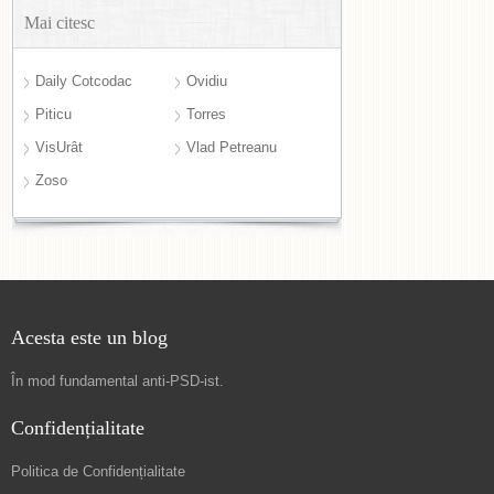
Mai citesc
Daily Cotcodac
Ovidiu
Piticu
Torres
VisUrât
Vlad Petreanu
Zoso
Acesta este un blog
În mod fundamental
anti-PSD-ist
.
Confidențialitate
Politica de Confidențialitate