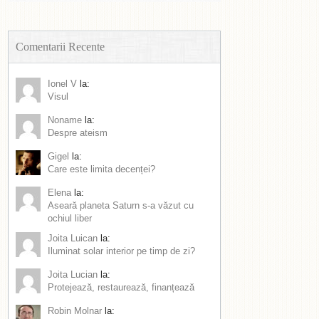
Comentarii Recente
Ionel V
la:
Visul
Noname
la:
Despre ateism
Gigel
la:
Care este limita decenței?
Elena
la:
Aseară planeta Saturn s-a văzut cu
ochiul liber
Joita Luican
la:
Iluminat solar interior pe timp de zi?
Joita Lucian
la:
Protejează, restaurează, finanțează
Robin Molnar
la: