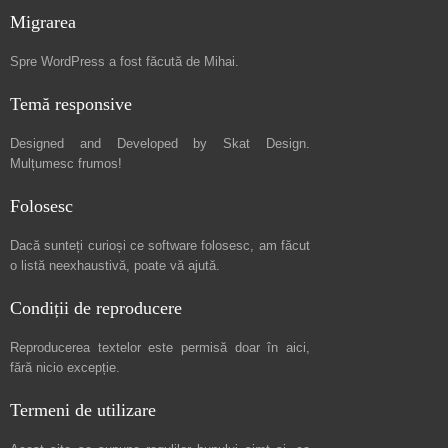
Migrarea
Spre
WordPress a fost făcută de Mihai
.
Temă responsive
Designed and Developed by
Skat Design
.
Mulțumesc frumos!
Folosesc
Dacă sunteți curioși ce software folosesc, am făcut
o listă neexhaustivă
, poate vă ajută.
Condiții de reproducere
Reproducerea textelor este permisă doar în
aici
,
fără nicio excepție.
Termeni de utilizare