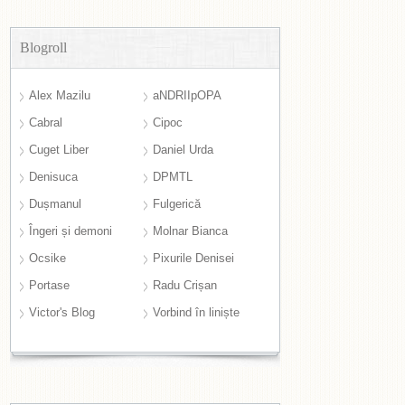
Blogroll
Alex Mazilu
aNDRIIpOPA
Cabral
Cipoc
Cuget Liber
Daniel Urda
Denisuca
DPMTL
Dușmanul
Fulgerică
Îngeri și demoni
Molnar Bianca
Ocsike
Pixurile Denisei
Portase
Radu Crișan
Victor's Blog
Vorbind în liniște