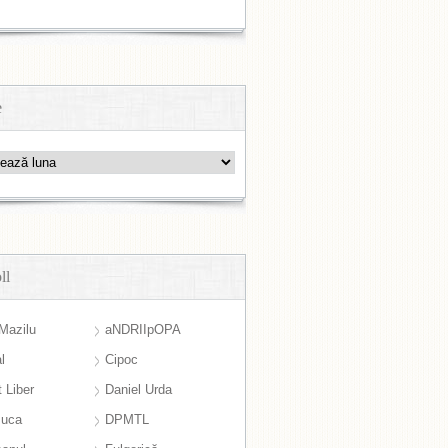
e
ll
Mazilu
aNDRIIpOPA
l
Cipoc
 Liber
Daniel Urda
suca
DPMTL