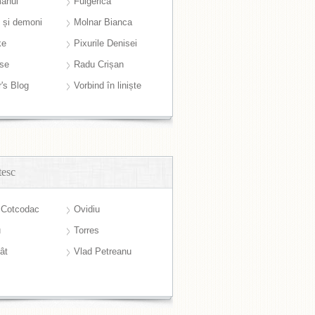
anul
Fulgerică
i și demoni
Molnar Bianca
ke
Pixurile Denisei
ase
Radu Crișan
r's Blog
Vorbind în liniște
tesc
 Cotcodac
Ovidiu
u
Torres
ât
Vlad Petreanu