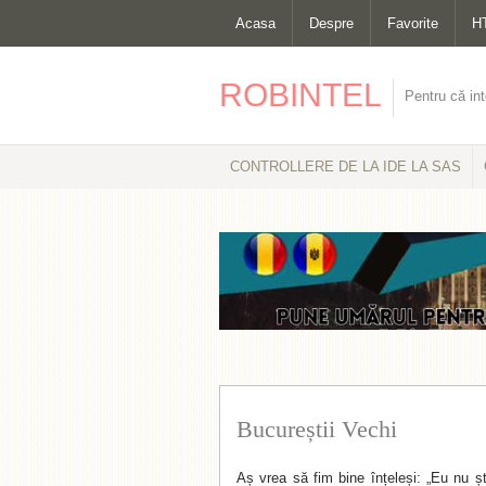
Acasa
Despre
Favorite
H
ROBINTEL
Pentru că int
CONTROLLERE DE LA IDE LA SAS
Bucureștii Vechi
Aș vrea să fim bine înțeleși: „Eu nu șt