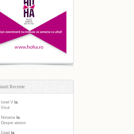
arii Recente
Ionel V
la:
Visul
Noname
la:
Despre ateism
Gigel
la: