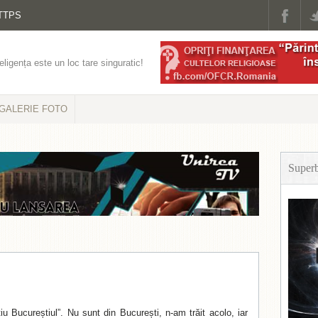
TTPS
eligența este un loc tare singuratic!
GALERIE FOTO
Super
iu Bucureștiul”. Nu sunt din București, n-am trăit acolo, iar