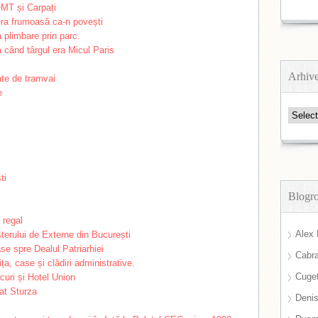
Arhiv
Arhive
Blogro
Alex 
Cabra
Cuget
Deni