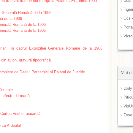
Dușm
Înger
Ocsi
Port
Victo
Mai ci
Daily
Pitic
VisUr
Zoso