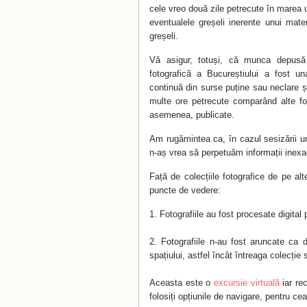
cele vreo două zile petrecute în marea 
eventualele greșeli inerente unui mate
greșeli.
Vă asigur, totuși, că munca depusă p
fotografică a Bucureștiului a fost un
continuă din surse puține sau neclare și
multe ore petrecute comparând alte foto
asemenea, publicate.
Am rugămintea ca, în cazul sesizării uno
n-aș vrea să perpetuăm informații inex
Față de colecțiile fotografice de pe al
puncte de vedere:
Fotografiile au fost procesate digital 
Fotografiile n-au fost aruncate ca 
spațiului, astfel încât întreaga colecție
Aceasta este o
excursie virtuală
iar re
folosiți opțiunile de navigare, pentru c