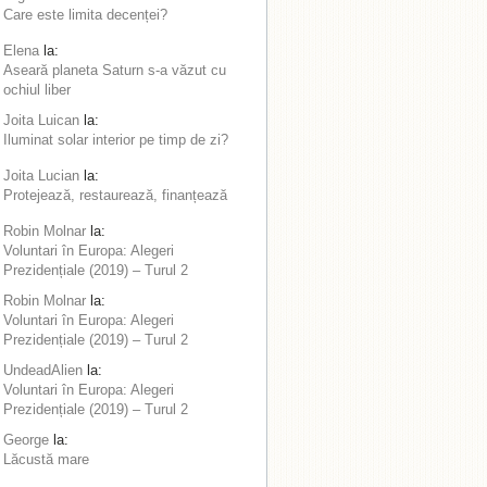
Care este limita decenței?
Elena
la:
Aseară planeta Saturn s-a văzut cu
ochiul liber
Joita Luican
la:
Iluminat solar interior pe timp de zi?
Joita Lucian
la:
Protejează, restaurează, finanțează
Robin Molnar
la:
Voluntari în Europa: Alegeri
Prezidențiale (2019) – Turul 2
Robin Molnar
la:
Voluntari în Europa: Alegeri
Prezidențiale (2019) – Turul 2
UndeadAlien
la:
Voluntari în Europa: Alegeri
Prezidențiale (2019) – Turul 2
George
la:
Lăcustă mare