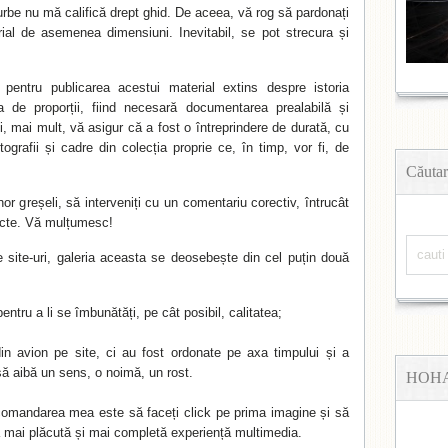
urbe nu mă califică drept ghid. De aceea, vă rog să pardonați
rial de asemenea dimensiuni. Inevitabil, se pot strecura și
entru publicarea acestui material extins despre istoria
a de proporții, fiind necesară documentarea prealabilă și
, mai mult, vă asigur că a fost o întreprindere de durată, cu
grafii și cadre din colecția proprie ce, în timp, vor fi, de
Căutar
r greșeli, să interveniți cu un comentariu corectiv, întrucât
acte. Vă mulțumesc!
te site-uri, galeria aceasta se deosebește din cel puțin două
pentru a li se îmbunătăți, pe cât posibil, calitatea;
din avion pe site, ci au fost ordonate pe axa timpului și a
 să aibă un sens, o noimă, un rost.
HOH
comandarea mea este să faceți click pe prima imagine și să
ea mai plăcută și mai completă experiență multimedia.