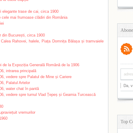
Abone
Top C