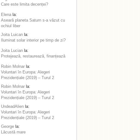
Care este limita decenței?
Elena
la:
Aseară planeta Saturn s-a văzut cu
ochiul liber
Joita Luican
la:
Iluminat solar interior pe timp de zi?
Joita Lucian
la:
Protejează, restaurează, finanțează
Robin Molnar
la:
Voluntari în Europa: Alegeri
Prezidențiale (2019) – Turul 2
Robin Molnar
la:
Voluntari în Europa: Alegeri
Prezidențiale (2019) – Turul 2
UndeadAlien
la:
Voluntari în Europa: Alegeri
Prezidențiale (2019) – Turul 2
George
la:
Lăcustă mare