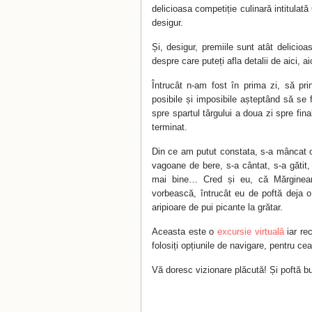
delicioasa competiție culinară intitula
desigur.
Și, desigur, premiile sunt atât delicio
despre care puteți afla detalii de aici, aic
Întrucât n-am fost în prima zi, să pri
posibile și imposibile așteptând să se
spre spartul târgului a doua zi spre fin
terminat.
Din ce am putut constata, s-a mâncat 
vagoane de bere, s-a cântat, s-a gătit,
mai bine… Cred și eu, că Mărginean
vorbească, întrucât eu de poftă deja 
aripioare de pui picante la grătar.
Aceasta este o
excursie virtuală
iar re
folosiți opțiunile de navigare, pentru c
Vă doresc vizionare plăcută! Și poftă b