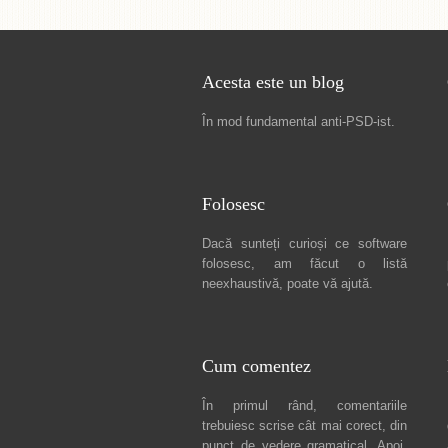
Acesta este un blog
În mod fundamental
anti-PSD-ist
.
Folosesc
Dacă sunteți curioși ce software
folosesc, am făcut
o listă
neexhaustivă
, poate vă ajută.
Cum comentez
În primul rând, comentariile
trebuiesc scrise cât mai corect, din
punct de vedere gramatical. Apoi,