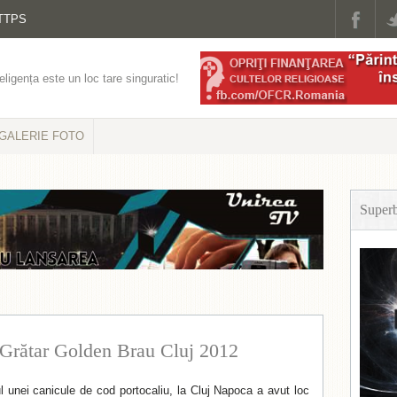
TTPS
eligența este un loc tare singuratic!
GALERIE FOTO
Super
 Grătar Golden Brau Cluj 2012
l unei canicule de cod portocaliu, la Cluj Napoca a avut loc