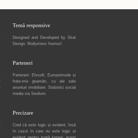
Temă responsive
e
Designed and Developed by
Skat
Design
. Mulțumesc frumos!
Parteneri
r
Parteneri:
Elvsoft
,
Euroanimode
și
e
frate-mio geamăn, cu ale sale
e
anunturi imobiliare
. Statistici social
media via
Seolium
.
Precizare
n
Cred că este logic și evident, însă
e
în cazul în care nu este logic și
c
evident pentru toată lumea: acest