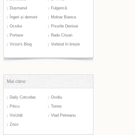
Dușmanul
Fulgerică
Îngeri și demoni
Molnar Bianca
Ocsike
Pixurile Denisei
Portase
Radu Crișan
Victor's Blog
Vorbind în liniște
Mai citesc
Daily Cotcodac
Ovidiu
Piticu
Torres
VisUrât
Vlad Petreanu
Zoso