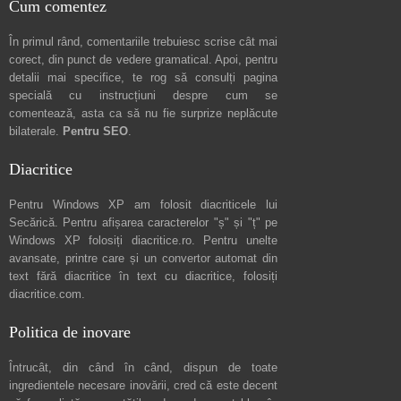
Cum comentez
În primul rând, comentariile trebuiesc scrise cât mai
corect, din punct de vedere gramatical. Apoi, pentru
detalii mai specifice, te rog să consulți pagina
specială cu instrucțiuni despre
cum se
comentează
, asta ca să nu fie surprize neplăcute
bilaterale.
Pentru SEO
.
Diacritice
Pentru Windows XP am folosit diacriticele lui
Secărică
. Pentru afișarea caracterelor "ș" și "ț" pe
Windows XP folosiți
diacritice.ro
. Pentru unelte
avansate, printre care și un convertor automat din
text fără diacritice în text cu diacritice, folosiți
diacritice.com
.
Politica de inovare
Întrucât, din când în când, dispun de toate
ingredientele necesare inovării, cred că este decent