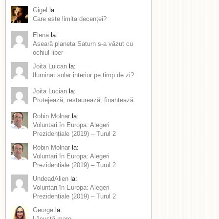
Gigel
la:
Care este limita decenței?
Elena
la:
Aseară planeta Saturn s-a văzut cu
ochiul liber
Joita Luican
la:
Iluminat solar interior pe timp de zi?
Joita Lucian
la:
Protejează, restaurează, finanțează
Robin Molnar
la:
Voluntari în Europa: Alegeri
Prezidențiale (2019) – Turul 2
Robin Molnar
la:
Voluntari în Europa: Alegeri
Prezidențiale (2019) – Turul 2
UndeadAlien
la:
Voluntari în Europa: Alegeri
Prezidențiale (2019) – Turul 2
George
la:
Lăcustă mare