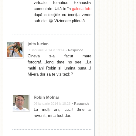
virtuale. Tematice. Exhaustiv
comentate. Uită-te în
galeria foto
după colecțiile cu iconița verde
sub ele. 😀 Vizionare plăcută.
joita lucian
-
05 ianuarie 2014 la 19:14
Raspunde
Cineva s-a facut mare
fotograf….long time no see ..La
multi ani Robin si lumina buna…!
Mi-era dor sa te vizitez!:P
Robin Molnar
-
06 ianuarie 2014 la 10:25
Raspunde
La mulți ani, Luci! Bine ai
revenit, mi-a fost dor.