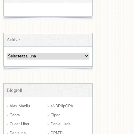
Arhive
Arhive
Blogroll
Alex Mazilu
aNDRIIpOPA
Cabral
Cipoc
Cuget Liber
Daniel Urda
Denisuca
DPMTL