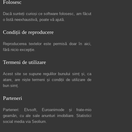
Folosesc
Dacă sunteți curioși ce software folosesc, am făcut
o listă neexhaustivă
, poate vă ajută.
Condiții de reproducere
Reproducerea textelor este permisă doar în
aici
,
fără nicio excepție.
Termeni de utilizare
Acest site se supune regulilor bunului simț și, ca
atare, are niște
termeni și condiții de utilizare
de
bun simț.
Parteneri
Parteneri:
Elvsoft
,
Euroanimode
și frate-mio
geamăn, cu ale sale
anunturi imobiliare
. Statistici
social media via
Seolium
.