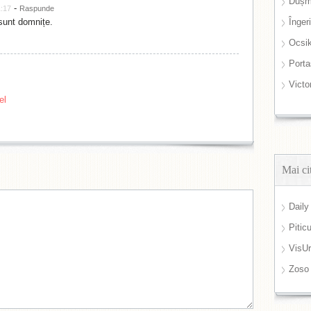
Dușm
-
1:17
Raspunde
 sunt domnițe.
Înger
Ocsi
Port
Victo
el
Mai ci
Daily
Pitic
VisUr
Zoso