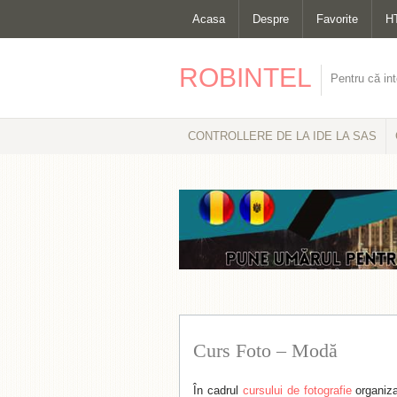
Acasa
Despre
Favorite
H
ROBINTEL
Pentru că int
CONTROLLERE DE LA IDE LA SAS
Curs Foto – Modă
În cadrul
cursului de fotografie
organiza