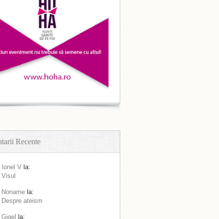
arii Recente
Ionel V
la:
Visul
Noname
la:
Despre ateism
Gigel
la: