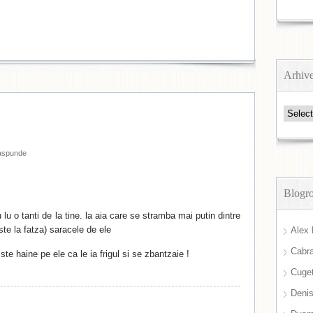
Arhiv
Arhive
aspunde
Blogro
u o tanti de la tine. la aia care se stramba mai putin dintre
ste la fatza) saracele de ele
Alex 
Cabra
ste haine pe ele ca le ia frigul si se zbantzaie !
Cuget
Deni