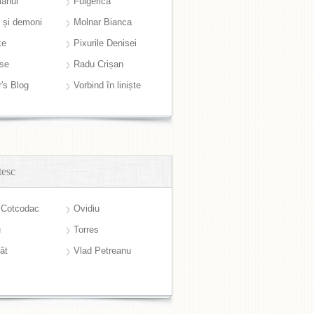
anul
Fulgerică
i și demoni
Molnar Bianca
ke
Pixurile Denisei
ase
Radu Crișan
r's Blog
Vorbind în liniște
tesc
 Cotcodac
Ovidiu
u
Torres
ât
Vlad Petreanu