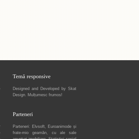
Temă responsive
e
Designed and Developed by
Skat
Design
. Mulțumesc frumos!
Parteneri
r
Parteneri:
Elvsoft
,
Euroanimode
și
e
frate-mio geamăn, cu ale sale
e
anunturi imobiliare
. Statistici social