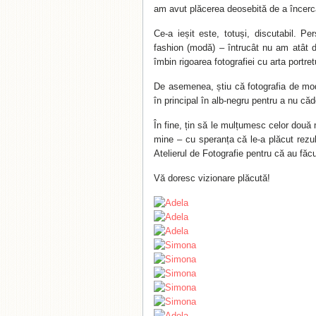
am avut plăcerea deosebită de a încerca
Ce-a ieșit este, totuși, discutabil. P
fashion (modă) – întrucât nu am atât d
îmbin rigoarea fotografiei cu arta portre
De asemenea, știu că fotografia de mod
în principal în alb-negru pentru a nu căd
În fine, țin să le mulțumesc celor două
mine – cu speranța că le-a plăcut rezul
Atelierul de Fotografie pentru că au făc
Vă doresc vizionare plăcută!