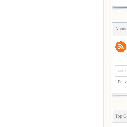
Abone
Top C