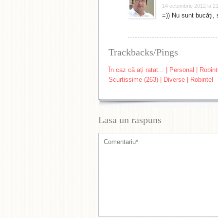
14 octombrie 2012 la 2
=)) Nu sunt bucăți,
Trackbacks/Pings
În caz că ați ratat... | Personal | Robint
Scurtissime (263) | Diverse | Robintel
Lasa un raspuns