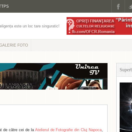
TTPS
eligența este un loc tare singuratic!
GALERIE FOTO
Super
t de către cei de la
Atelierul de Fotografie din Cluj Napoca
,