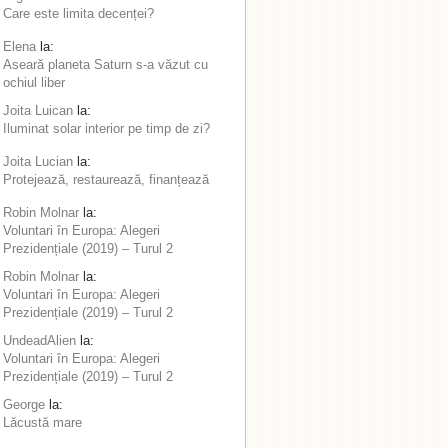
Care este limita decenței?
Elena
la:
Aseară planeta Saturn s-a văzut cu
ochiul liber
Joita Luican
la:
Iluminat solar interior pe timp de zi?
Joita Lucian
la:
Protejează, restaurează, finanțează
Robin Molnar
la:
Voluntari în Europa: Alegeri
Prezidențiale (2019) – Turul 2
Robin Molnar
la:
Voluntari în Europa: Alegeri
Prezidențiale (2019) – Turul 2
UndeadAlien
la:
Voluntari în Europa: Alegeri
Prezidențiale (2019) – Turul 2
George
la:
Lăcustă mare