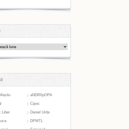
e
ll
Mazilu
aNDRIIpOPA
l
Cipoc
 Liber
Daniel Urda
suca
DPMTL