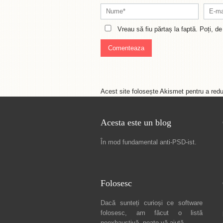
Vreau să fiu părtaș la faptă. Poți, 
Acest site folosește Akismet pentru a re
Acesta este un blog
În mod fundamental
anti-PSD-ist
.
Folosesc
Dacă sunteți curioși ce software
folosesc, am făcut
o listă
neexhaustivă
, poate vă ajută.