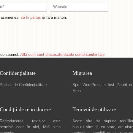
de asemenea,
să fii părtaș
și fără martori.
duce spamul.
Află cum sunt procesate datele comentariilor tale
.
Confidențialitate
Migrarea
Politica de Confidențialitate
Spre
WordPress a fost făcută d
Mihai
.
Condiții de reproducere
Termeni de utilizare
Reproducerea textelor este
Acest site se supune regulilo
permisă doar în
aici
, fără nicio
bunului simț și, ca atare, are nișt
excepție.
termeni și condiții de utilizare
d