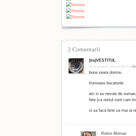
2 Comentarii
(tra)VESTITUL
-
10 octombrie 2012 la 00:15
R
buna seara domnu
frumoase bucaturile
am si eu nevoie de numaru l
fete (ca restul sunt cam tri
si sa faca bine sa mai ia ni
Robin Molnar