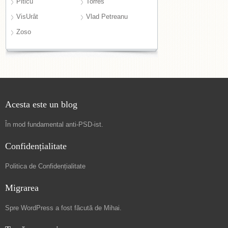
Piticu
Torres
VisUrât
Vlad Petreanu
Zoso
Acesta este un blog
În mod fundamental
anti-PSD-ist
.
Confidențialitate
Politica de Confidențialitate
Migrarea
Spre
WordPress a fost făcută de Mihai
.