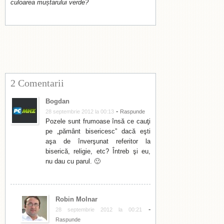
culoarea muștarului verde?
2 Comentarii
Bogdan
-
28 septembrie 2012 la 00:13
Raspunde
Pozele sunt frumoase însă ce cauţi
pe „pământ bisericesc” dacă eşti
aşa de înverşunat referitor la
biserică, religie, etc? Întreb şi eu,
nu dau cu parul. 🙂
Robin Molnar
-
28 septembrie 2012 la 00:21
Raspunde