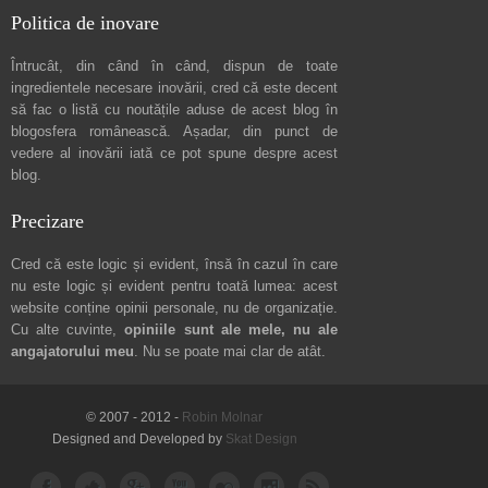
Politica de inovare
Întrucât, din când în când, dispun de toate
ingredientele necesare inovării, cred că este decent
să fac o listă cu noutățile aduse de acest blog în
blogosfera românească. Așadar, din punct de
vedere al inovării iată ce pot spune
despre acest
blog
.
Precizare
Cred că este logic și evident, însă în cazul în care
nu este logic și evident pentru toată lumea: acest
website conține opinii personale, nu de organizație.
Cu alte cuvinte,
opiniile sunt ale mele, nu ale
angajatorului meu
. Nu se poate mai clar de atât.
© 2007 - 2012 -
Robin Molnar
Designed and Developed by
Skat Design