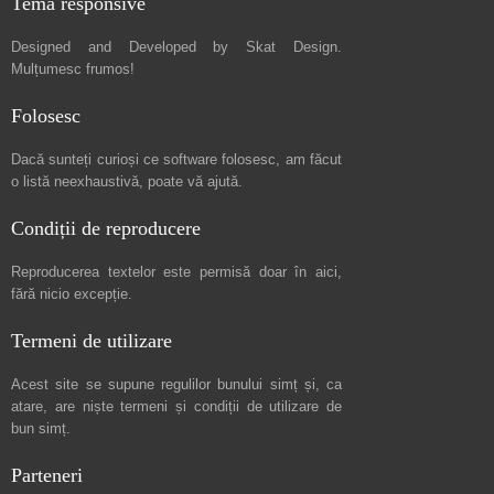
Temă responsive
Designed and Developed by
Skat Design
.
Mulțumesc frumos!
Folosesc
Dacă sunteți curioși ce software folosesc, am făcut
o listă neexhaustivă
, poate vă ajută.
Condiții de reproducere
Reproducerea textelor este permisă doar în
aici
,
fără nicio excepție.
Termeni de utilizare
Acest site se supune regulilor bunului simț și, ca
atare, are niște
termeni și condiții de utilizare
de
bun simț.
Parteneri