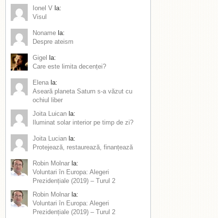
Ionel V
la:
Visul
Noname
la:
Despre ateism
Gigel
la:
Care este limita decenței?
Elena
la:
Aseară planeta Saturn s-a văzut cu
ochiul liber
Joita Luican
la:
Iluminat solar interior pe timp de zi?
Joita Lucian
la:
Protejează, restaurează, finanțează
Robin Molnar
la:
Voluntari în Europa: Alegeri
Prezidențiale (2019) – Turul 2
Robin Molnar
la:
Voluntari în Europa: Alegeri
Prezidențiale (2019) – Turul 2