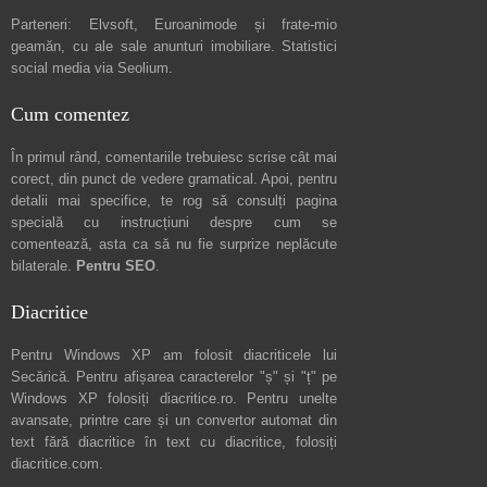
Parteneri:
Elvsoft
,
Euroanimode
și frate-mio
geamăn, cu ale sale
anunturi imobiliare
. Statistici
social media via
Seolium
.
Cum comentez
În primul rând, comentariile trebuiesc scrise cât mai
corect, din punct de vedere gramatical. Apoi, pentru
detalii mai specifice, te rog să consulți pagina
specială cu instrucțiuni despre
cum se
comentează
, asta ca să nu fie surprize neplăcute
bilaterale.
Pentru SEO
.
Diacritice
Pentru Windows XP am folosit diacriticele lui
Secărică
. Pentru afișarea caracterelor "ș" și "ț" pe
Windows XP folosiți
diacritice.ro
. Pentru unelte
avansate, printre care și un convertor automat din
text fără diacritice în text cu diacritice, folosiți
diacritice.com
.