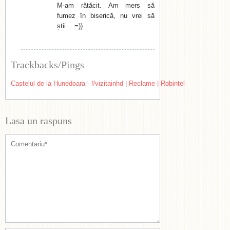
M-am rătăcit. Am mers să
fumez în biserică, nu vrei să
știi… =))
Trackbacks/Pings
Castelul de la Hunedoara - #vizitainhd | Reclame | Robintel
Lasa un raspuns