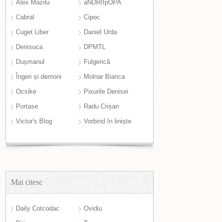
Alex Mazilu
aNDRIIpOPA
Cabral
Cipoc
Cuget Liber
Daniel Urda
Denisuca
DPMTL
Dușmanul
Fulgerică
Îngeri și demoni
Molnar Bianca
Ocsike
Pixurile Denisei
Portase
Radu Crișan
Victor's Blog
Vorbind în liniște
Mai citesc
Daily Cotcodac
Ovidiu