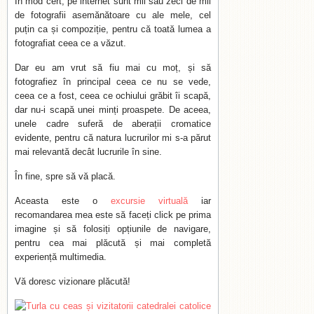
În mod cert, pe internet sunt mii sau zeci de mii
de fotografii asemănătoare cu ale mele, cel
puțin ca și compoziție, pentru că toată lumea a
fotografiat ceea ce a văzut.
Dar eu am vrut să fiu mai cu moț, și să
fotografiez în principal ceea ce nu se vede,
ceea ce a fost, ceea ce ochiului grăbit îi scapă,
dar nu-i scapă unei minți proaspete. De aceea,
unele cadre suferă de aberații cromatice
evidente, pentru că natura lucrurilor mi s-a părut
mai relevantă decât lucrurile în sine.
În fine, spre să vă placă.
Aceasta este o
excursie virtuală
iar
recomandarea mea este să faceți click pe prima
imagine și să folosiți opțiunile de navigare,
pentru cea mai plăcută și mai completă
experiență multimedia.
Vă doresc vizionare plăcută!