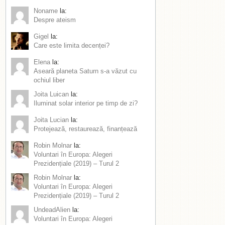
Noname
la:
Despre ateism
Gigel
la:
Care este limita decenței?
Elena
la:
Aseară planeta Saturn s-a văzut cu
ochiul liber
Joita Luican
la:
Iluminat solar interior pe timp de zi?
Joita Lucian
la:
Protejează, restaurează, finanțează
Robin Molnar
la:
Voluntari în Europa: Alegeri
Prezidențiale (2019) – Turul 2
Robin Molnar
la:
Voluntari în Europa: Alegeri
Prezidențiale (2019) – Turul 2
UndeadAlien
la:
Voluntari în Europa: Alegeri