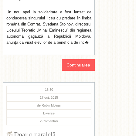
Un nou apel la solidaritate a fost lansat de
conducerea singurului liceu cu predare în limba
română din Comrat. Svetlana Stoinov, directorul
Liceului Teoretic „Mihai Eminescu” din regiunea
autonomă găgăuză a Republicii Moldova,
anunță că visul elevilor de a beneficia de înc�
Continuarea
18:30
17 oct. 2015
de
Robin Molnar
Diverse
2
Comentarii
Doar o paralelă