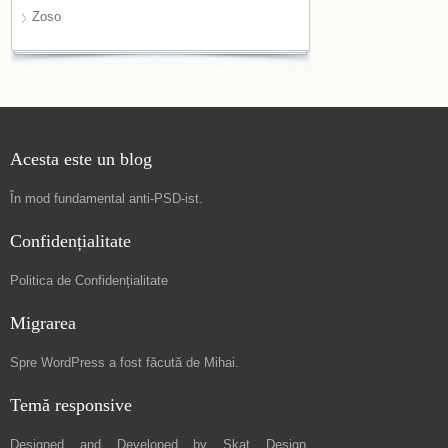
Zoso
Acesta este un blog
În mod fundamental
anti-PSD-ist
.
Confidențialitate
Politica de Confidențialitate
Migrarea
Spre
WordPress a fost făcută de Mihai
.
Temă responsive
Designed and Developed by
Skat Design
.