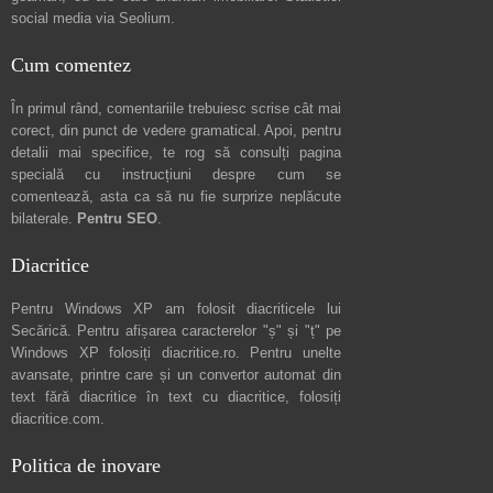
social media via
Seolium
.
Cum comentez
În primul rând, comentariile trebuiesc scrise cât mai
corect, din punct de vedere gramatical. Apoi, pentru
detalii mai specifice, te rog să consulți pagina
specială cu instrucțiuni despre
cum se
comentează
, asta ca să nu fie surprize neplăcute
bilaterale.
Pentru SEO
.
Diacritice
Pentru Windows XP am folosit diacriticele lui
Secărică
. Pentru afișarea caracterelor "ș" și "ț" pe
Windows XP folosiți
diacritice.ro
. Pentru unelte
avansate, printre care și un convertor automat din
text fără diacritice în text cu diacritice, folosiți
diacritice.com
.
Politica de inovare