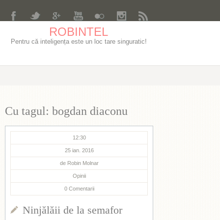
ROBINTEL
Pentru că inteligența este un loc tare singuratic!
Cu tagul: bogdan diaconu
12:30
25 ian. 2016
de
Robin Molnar
Opinii
0
Comentarii
Ninjălăii de la semafor