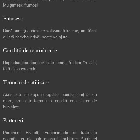
Mulțumesc frumos!
Folosesc
Dacă sunteți curioși ce software folosesc, am făcut
o listă neexhaustivă
, poate vă ajută.
Condiții de reproducere
Reproducerea textelor este permisă doar în
aici
,
fără nicio excepție.
Termeni de utilizare
Acest site se supune regulilor bunului simț și, ca
atare, are niște
termeni și condiții de utilizare
de
bun simț.
Parteneri
Parteneri:
Elvsoft
,
Euroanimode
și frate-mio
geamăn, cu ale sale
anunturi imobiliare
. Statistici