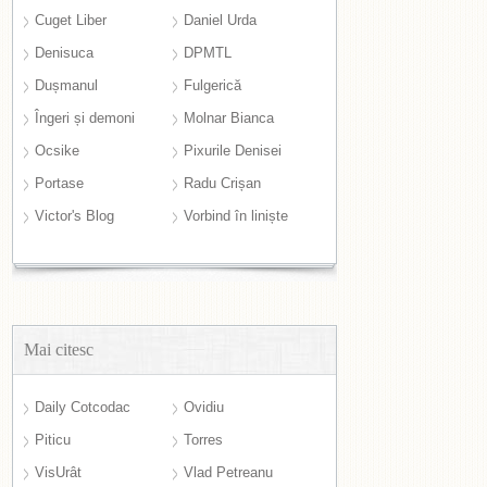
Cuget Liber
Daniel Urda
Denisuca
DPMTL
Dușmanul
Fulgerică
Îngeri și demoni
Molnar Bianca
Ocsike
Pixurile Denisei
Portase
Radu Crișan
Victor's Blog
Vorbind în liniște
Mai citesc
Daily Cotcodac
Ovidiu
Piticu
Torres
VisUrât
Vlad Petreanu