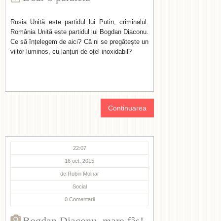
Rusia Unită este partidul lui Putin, criminalul.
România Unită este partidul lui Bogdan Diaconu.
Ce să înțelegem de aici? Că ni se pregătește un
viitor luminos, cu lanțuri de oțel inoxidabil?
Continuarea
22:07
16 oct. 2015
de
Robin Molnar
Social
0
Comentarii
Bogdan Diaconu, mare fâs!