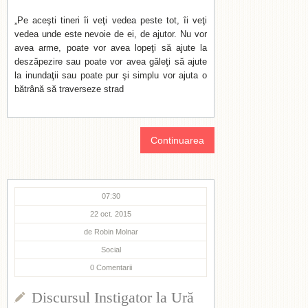
„Pe aceşti tineri îi veţi vedea peste tot, îi veţi
vedea unde este nevoie de ei, de ajutor. Nu vor
avea arme, poate vor avea lopeţi să ajute la
deszăpezire sau poate vor avea găleţi să ajute
la inundaţii sau poate pur şi simplu vor ajuta o
bătrână să traverseze strad
Continuarea
07:30
22 oct. 2015
de
Robin Molnar
Social
0
Comentarii
Discursul Instigator la Ură