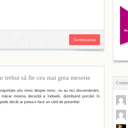
Continuarea
r trebui să fie cea mai grea meserie
Coment
 majoritate știu nimic despre nimic, nu au nici discernământ,
i măcar minima decență a îndoielii, distribuind porcării în
epede decât ar putea-o face un cârd de porumbei.