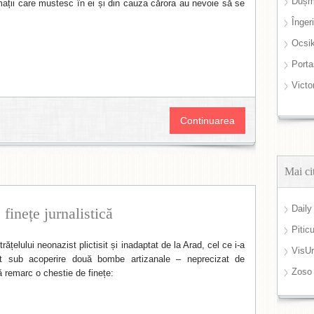
Dușm
rmații care mustesc în ei și din cauza cărora au nevoie să se
Înger
Ocsi
Port
Victo
Continuarea
Mai ci
Daily
finețe jurnalistică
Pitic
rățelului neonazist plictisit și inadaptat de la Arad, cel ce i-a
VisUr
ist sub acoperire două bombe artizanale – neprecizat de
Zoso
ă remarc o chestie de finețe: