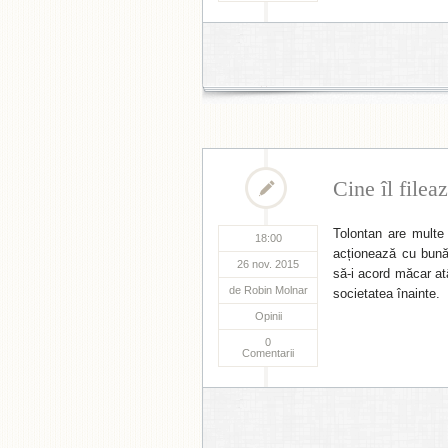
Cine îl filea
Tolontan are multe 
18:00
acționează cu bună 
26 nov. 2015
să-i acord măcar at
de
Robin Molnar
societatea înainte.
Opinii
0
Comentarii