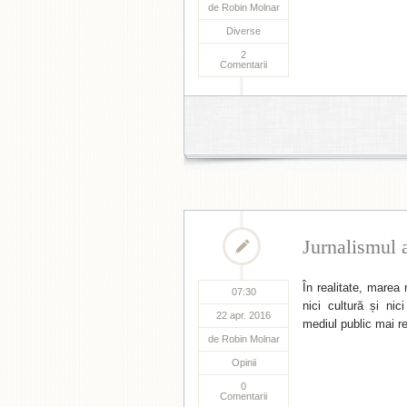
de
Robin Molnar
Diverse
2
Comentarii
Jurnalismul a
În realitate, marea
07:30
nici cultură și nic
22 apr. 2016
mediul public mai r
de
Robin Molnar
Opinii
0
Comentarii