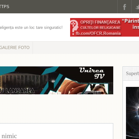
TTPS
eligența este un loc tare singuratic!
GALERIE FOTO
Super
 nimic