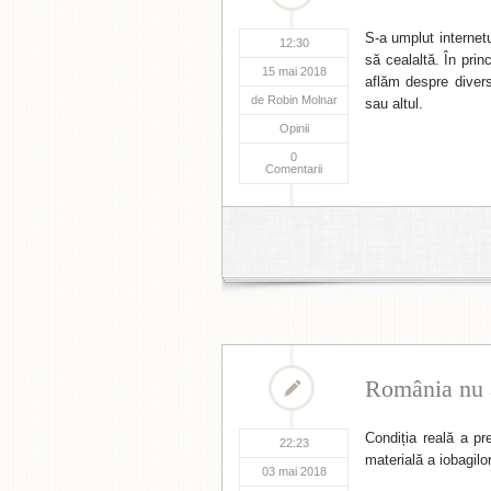
S-a umplut internetu
12:30
să cealaltă. În prin
15 mai 2018
aflăm despre divers
de
Robin Molnar
sau altul.
Opinii
0
Comentarii
România nu a
Condiția reală a pr
22:23
materială a iobagilo
03 mai 2018