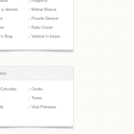
anul
Fulgerică
i și demoni
Molnar Bianca
ke
Pixurile Denisei
ase
Radu Crișan
r's Blog
Vorbind în liniște
tesc
 Cotcodac
Ovidiu
u
Torres
ât
Vlad Petreanu