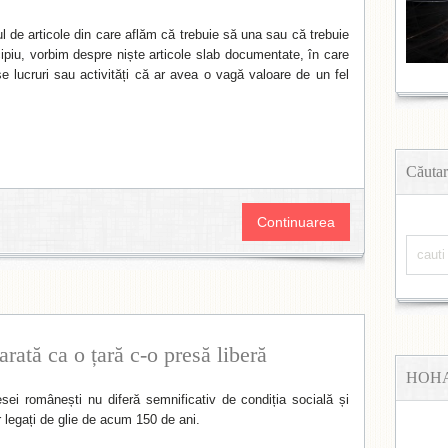
l de articole din care aflăm că trebuie să una sau că trebuie
cipiu, vorbim despre niște articole slab documentate, în care
e lucruri sau activități că ar avea o vagă valoare de un fel
Căutar
Continuarea
rată ca o țară c-o presă liberă
HOH
esei românești nu diferă semnificativ de condiția socială și
r legați de glie de acum 150 de ani.