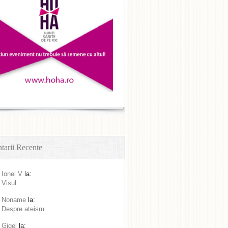
arii Recente
Ionel V
la:
Visul
Noname
la:
Despre ateism
Gigel
la: