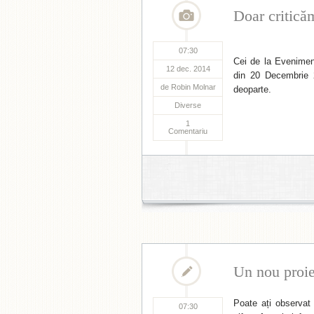
Doar critic
07:30
Cei de la Eveniment
12 dec. 2014
din 20 Decembrie 2
de
Robin Molnar
deoparte.
Diverse
1
Comentariu
Un nou proie
Poate ați observat b
07:30