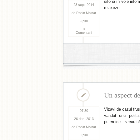
sifona în voie info
23 sept. 2014
relaxeze.
de
Robin Molnar
Opinii
0
Comentarii
Un aspect de 
Vizavi de cazul frust
07:30
vândut unui poliț
26 dec. 2013
puternice – vreau s
de
Robin Molnar
Opinii