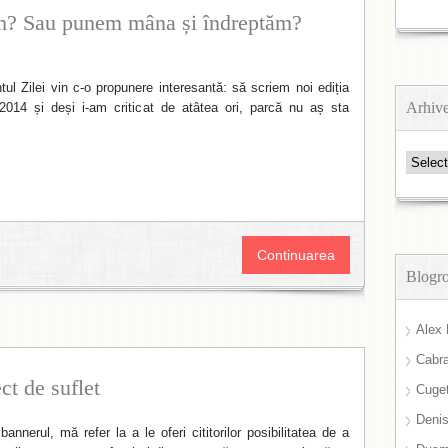
ăm? Sau punem mâna și îndreptăm?
ul Zilei vin c-o propunere interesantă: să scriem noi ediția
Arhiv
014 și deși i-am criticat de atâtea ori, parcă nu aș sta
Arhive
Continuarea
Blogro
Alex 
Cabra
ct de suflet
Cuget
Deni
annerul, mă refer la a le oferi cititorilor posibilitatea de a