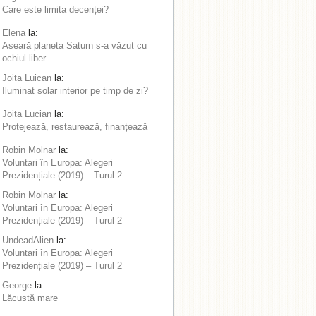
Care este limita decenței?
Elena
la:
Aseară planeta Saturn s-a văzut cu
ochiul liber
Joita Luican
la:
Iluminat solar interior pe timp de zi?
Joita Lucian
la:
Protejează, restaurează, finanțează
Robin Molnar
la:
Voluntari în Europa: Alegeri
Prezidențiale (2019) – Turul 2
Robin Molnar
la:
Voluntari în Europa: Alegeri
Prezidențiale (2019) – Turul 2
UndeadAlien
la:
Voluntari în Europa: Alegeri
Prezidențiale (2019) – Turul 2
George
la:
Lăcustă mare