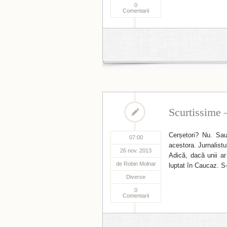
0
Comentarii
Scurtissime
Cerșetori? Nu. Sau
07:00
acestora. Jurnalist
26 nov. 2013
Adică, dacă unii ar 
de
Robin Molnar
luptat în Caucaz. S-
Diverse
0
Comentarii