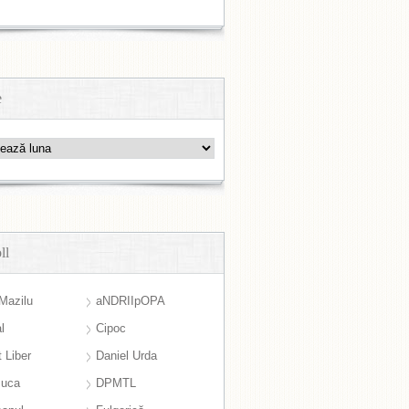
e
ll
Mazilu
aNDRIIpOPA
l
Cipoc
 Liber
Daniel Urda
suca
DPMTL