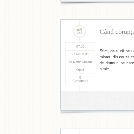
Când corupți
07:30
Știm, deja, că ne uc
27 mai 2015
mister: din cauza c
de
Robin Molnar
de drumuri pe care
nimic.
Opinii
0
Comentarii