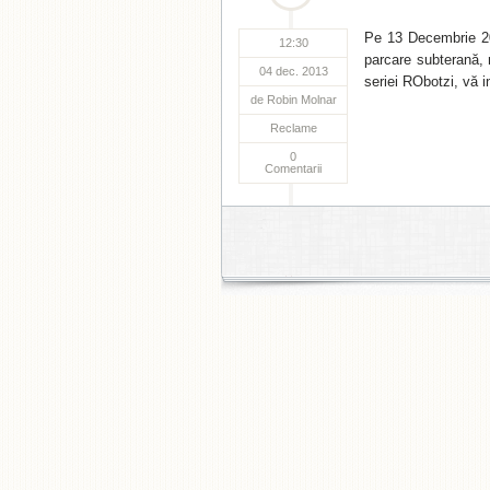
Pe 13 Decembrie 20
12:30
parcare subterană, 
04 dec. 2013
seriei RObotzi, vă i
de
Robin Molnar
Reclame
0
Comentarii