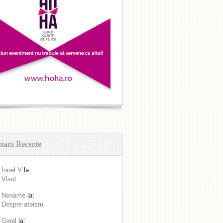
arii Recente
Ionel V
la:
Visul
Noname
la:
Despre ateism
Gigel
la: