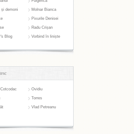
anul
Fulgerică
i și demoni
Molnar Bianca
ke
Pixurile Denisei
ase
Radu Crișan
r's Blog
Vorbind în liniște
tesc
 Cotcodac
Ovidiu
u
Torres
ât
Vlad Petreanu