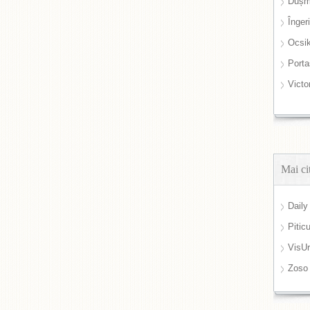
Dușm
Înger
Ocsi
Port
Victo
Mai ci
Daily
Pitic
VisUr
Zoso