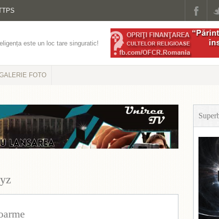
TTPS
eligența este un loc tare singuratic!
GALERIE FOTO
Super
eyz
oarme