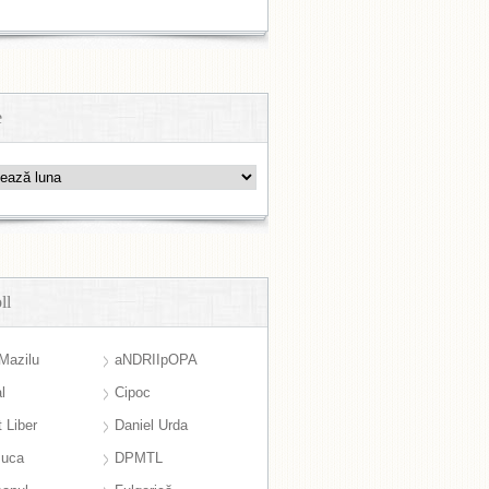
e
ll
Mazilu
aNDRIIpOPA
l
Cipoc
 Liber
Daniel Urda
suca
DPMTL