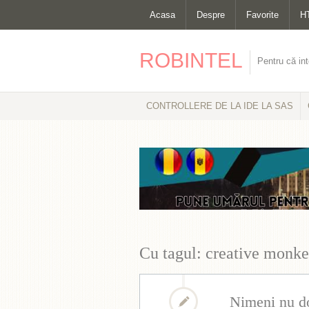
Acasa
Despre
Favorite
H
ROBINTEL
Pentru că int
CONTROLLERE DE LA IDE LA SAS
Cu tagul: creative monk
Nimeni nu d