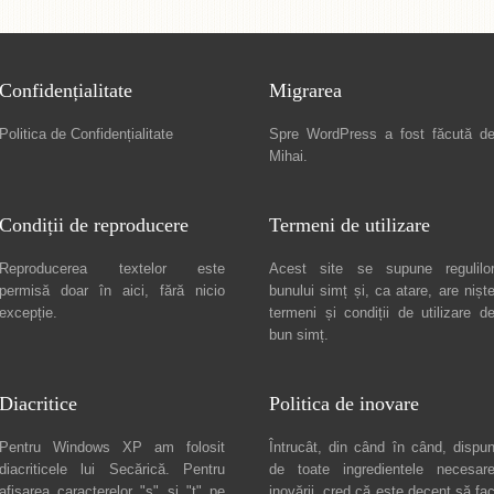
Confidențialitate
Migrarea
Politica de Confidențialitate
Spre
WordPress a fost făcută d
Mihai
.
Condiții de reproducere
Termeni de utilizare
Reproducerea textelor este
Acest site se supune regulilo
permisă doar în
aici
, fără nicio
bunului simț și, ca atare, are nișt
excepție.
termeni și condiții de utilizare
d
bun simț.
Diacritice
Politica de inovare
Pentru Windows XP am folosit
Întrucât, din când în când, dispu
diacriticele lui
Secărică
. Pentru
de toate ingredientele necesar
afișarea caracterelor "ș" și "ț" pe
inovării, cred că este decent să fa