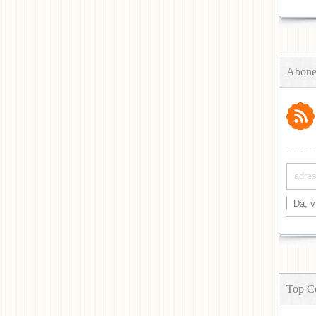
Abone
Top C