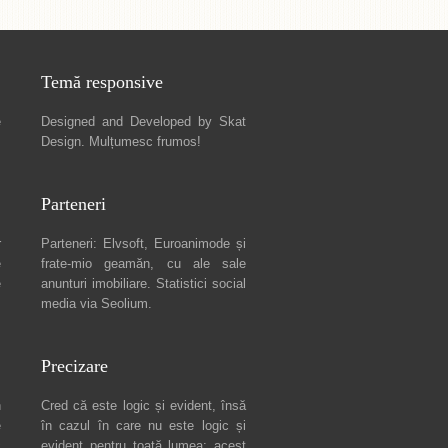
Temă responsive
e
Designed and Developed by
Skat
Design
. Mulțumesc frumos!
Parteneri
r
Parteneri:
Elvsoft
,
Euroanimode
și
e
frate-mio geamăn, cu ale sale
e
anunturi imobiliare
. Statistici social
media via
Seolium
.
Precizare
n
Cred că este logic și evident, însă
e
în cazul în care nu este logic și
c
evident pentru toată lumea: acest