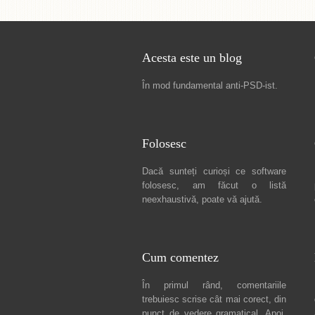
Acesta este un blog
În mod fundamental
anti-PSD-ist
.
Folosesc
Dacă sunteți curioși ce software
folosesc, am făcut
o listă
neexhaustivă
, poate vă ajută.
Cum comentez
În primul rând, comentariile
trebuiesc scrise cât mai corect, din
punct de vedere gramatical. Apoi,