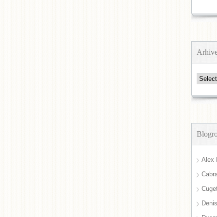
Arhiv
Arhive
Blogro
Alex 
Cabra
Cuget
Deni