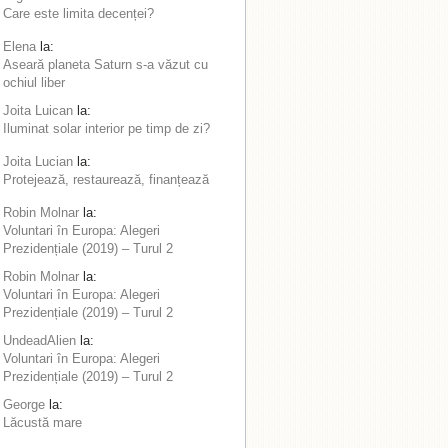
Care este limita decenței?
Elena
la:
Aseară planeta Saturn s-a văzut cu
ochiul liber
Joita Luican
la:
Iluminat solar interior pe timp de zi?
Joita Lucian
la:
Protejează, restaurează, finanțează
Robin Molnar
la:
Voluntari în Europa: Alegeri
Prezidențiale (2019) – Turul 2
Robin Molnar
la:
Voluntari în Europa: Alegeri
Prezidențiale (2019) – Turul 2
UndeadAlien
la:
Voluntari în Europa: Alegeri
Prezidențiale (2019) – Turul 2
George
la:
Lăcustă mare