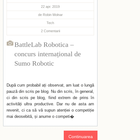
22 apr. 2019
de
Robin Molnar
Tech
2
Comentarii
BattleLab Robotica –
concurs internațional de
Sumo Robotic
După cum probabil ați observat, am luat o lungă
pauză din scris pe blog. Nu din scris, în general,
ci din scris pe blog, fiind extrem de prins în
activități ultra productive. Dar nu de asta am
revenit, ci ca să vă supun atenției o competiție
mai deosebită, și anume o competi�
Continuarea