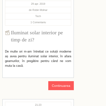
29 apr. 2019
de
Robin Molnar
Tech
1
Comentariu
Iluminat solar interior pe
timp de zi?
De multe ori m-am întrebat ce soluții moderne
aș avea pentru iluminat solar interior, în afara
geamurilor, în pregătire pentru când ne vom
muta la casă.
Continuarea
21:23