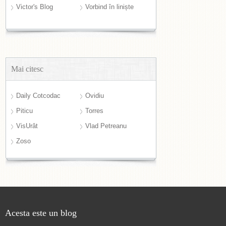
Victor's Blog
Vorbind în liniște
Mai citesc
Daily Cotcodac
Ovidiu
Piticu
Torres
VisUrât
Vlad Petreanu
Zoso
Acesta este un blog