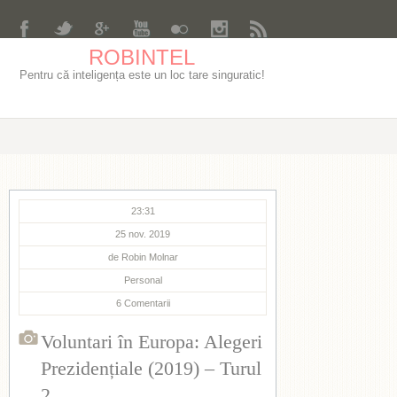
ROBINTEL
Pentru că inteligența este un loc tare singuratic!
23:31
25 nov. 2019
de
Robin Molnar
Personal
6
Comentarii
Voluntari în Europa: Alegeri
Prezidențiale (2019) – Turul
2