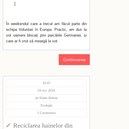
1
În weekendul care a trecut am făcut parte din
echipa Voluntari în Europa. Practic, am dus la
vot oameni blocați prin parcările Germaniei, și
care ar fi vrut să meargă la vot.
Continuarea
10:07
03 oct. 2019
de
Robin Molnar
Ecologie
1
Comentariu
Reciclarea hainelor din