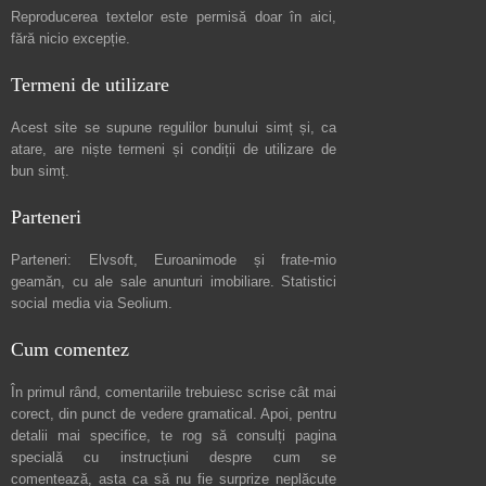
Reproducerea textelor este permisă doar în
aici
,
fără nicio excepție.
Termeni de utilizare
Acest site se supune regulilor bunului simț și, ca
atare, are niște
termeni și condiții de utilizare
de
bun simț.
Parteneri
Parteneri:
Elvsoft
,
Euroanimode
și frate-mio
geamăn, cu ale sale
anunturi imobiliare
. Statistici
social media via
Seolium
.
Cum comentez
În primul rând, comentariile trebuiesc scrise cât mai
corect, din punct de vedere gramatical. Apoi, pentru
detalii mai specifice, te rog să consulți pagina
specială cu instrucțiuni despre
cum se
comentează
, asta ca să nu fie surprize neplăcute