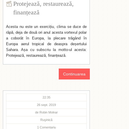
Protejează, restaurează,
finanțează
Acesta nu este un exercițiu, clima se duce de
râpă, deja de două ori anul acesta vortexul polar
a coborât în Europa, la plecare trăgând în
Europa aerul tropical de deaspra deșertului
Sahara. Așa cu subscriu la motto-ul acesta:
Protejează, restaurează, finanțează.
Continuarea
22:35
26 sept. 2019
de
Robin Molnar
Ruşinică
1
Comentariu