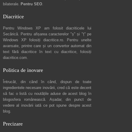
bilaterale.
Pentru SEO
.
Diacritice
Pentru Windows XP am folosit diacriticele lui
Secărică
. Pentru afișarea caracterelor "ș" și "ț" pe
Windows XP folosiți
diacritice.ro
. Pentru unelte
avansate, printre care și un convertor automat din
text fără diacritice în text cu diacritice, folosiți
diacritice.com
.
Politica de inovare
Întrucât, din când în când, dispun de toate
ingredientele necesare inovării, cred că este decent
să fac o listă cu noutățile aduse de acest blog în
blogosfera românească. Așadar, din punct de
vedere al inovării iată ce pot spune
despre acest
blog
.
Precizare