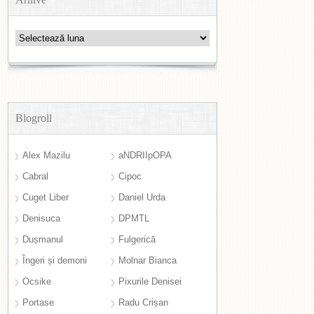
Arhive
Blogroll
Alex Mazilu
aNDRIIpOPA
Cabral
Cipoc
Cuget Liber
Daniel Urda
Denisuca
DPMTL
Dușmanul
Fulgerică
Îngeri și demoni
Molnar Bianca
Ocsike
Pixurile Denisei
Portase
Radu Crișan