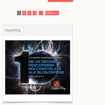
1
2
3
4
›
Ultima »
Superblog