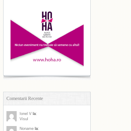
Comentarii Recente
Ionel V
la:
Visul
Noname
la: