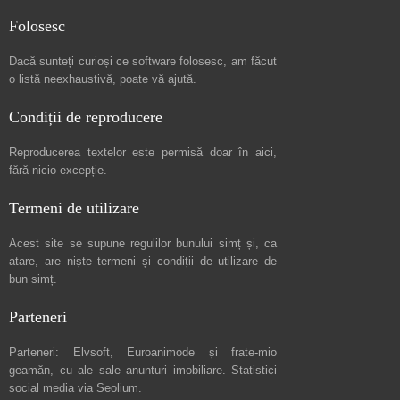
Folosesc
Dacă sunteți curioși ce software folosesc, am făcut
o listă neexhaustivă
, poate vă ajută.
Condiții de reproducere
Reproducerea textelor este permisă doar în
aici
,
fără nicio excepție.
Termeni de utilizare
Acest site se supune regulilor bunului simț și, ca
atare, are niște
termeni și condiții de utilizare
de
bun simț.
Parteneri
Parteneri:
Elvsoft
,
Euroanimode
și frate-mio
geamăn, cu ale sale
anunturi imobiliare
. Statistici
social media via
Seolium
.