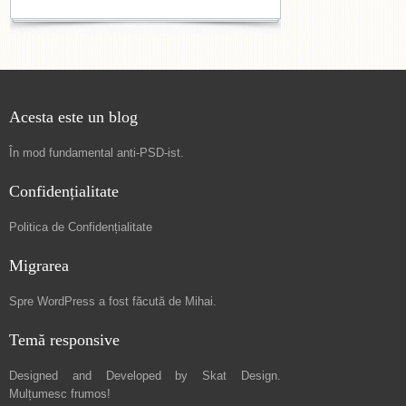
Acesta este un blog
În mod fundamental
anti-PSD-ist
.
Confidențialitate
Politica de Confidențialitate
Migrarea
Spre
WordPress a fost făcută de Mihai
.
Temă responsive
Designed and Developed by
Skat Design
.
Mulțumesc frumos!