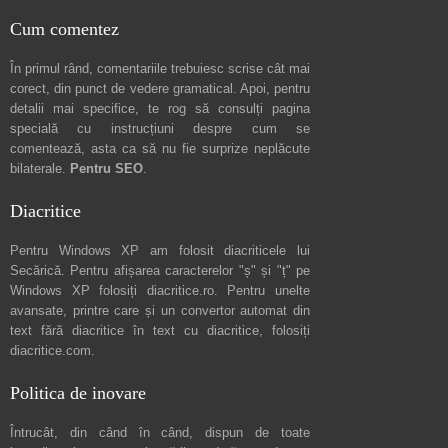
Cum comentez
În primul rând, comentariile trebuiesc scrise cât mai
corect, din punct de vedere gramatical. Apoi, pentru
detalii mai specifice, te rog să consulți pagina
specială cu instrucțiuni despre
cum se
comentează
, asta ca să nu fie surprize neplăcute
bilaterale.
Pentru SEO
.
Diacritice
Pentru Windows XP am folosit diacriticele lui
Secărică
. Pentru afișarea caracterelor "ș" și "ț" pe
Windows XP folosiți
diacritice.ro
. Pentru unelte
avansate, printre care și un convertor automat din
text fără diacritice în text cu diacritice, folosiți
diacritice.com
.
Politica de inovare
Întrucât, din când în când, dispun de toate