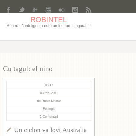
ROBINTEL
Pentru că inteligența este un loc tare singuratic!
Cu tagul: el nino
08:17
03 feb. 2011
de
Robin Molnar
Ecologie
2
Comentarii
Un ciclon va lovi Australia