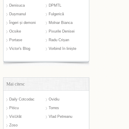
Denisuca
DPMTL
Dușmanul
Fulgerică
Îngeri și demoni
Molnar Bianca
Ocsike
Pixurile Denisei
Portase
Radu Crișan
Victor's Blog
Vorbind în liniște
Mai citesc
Daily Cotcodac
Ovidiu
Piticu
Torres
VisUrât
Vlad Petreanu
Zoso