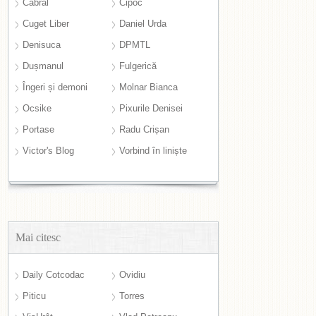
Cabral
Cipoc
Cuget Liber
Daniel Urda
Denisuca
DPMTL
Dușmanul
Fulgerică
Îngeri și demoni
Molnar Bianca
Ocsike
Pixurile Denisei
Portase
Radu Crișan
Victor's Blog
Vorbind în liniște
Mai citesc
Daily Cotcodac
Ovidiu
Piticu
Torres