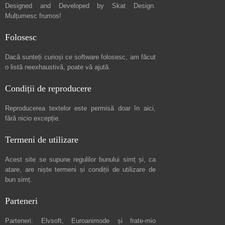
Designed and Developed by
Skat Design
.
Mulțumesc frumos!
Folosesc
Dacă sunteți curioși ce software folosesc, am făcut
o listă neexhaustivă
, poate vă ajută.
Condiții de reproducere
Reproducerea textelor este permisă doar în
aici
,
fără nicio excepție.
Termeni de utilizare
Acest site se supune regulilor bunului simț și, ca
atare, are niște
termeni și condiții de utilizare
de
bun simț.
Parteneri
Parteneri:
Elvsoft
,
Euroanimode
și frate-mio