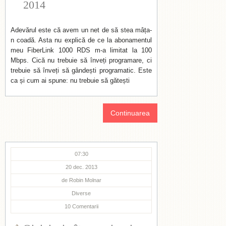
2014
Adevărul este că avem un net de să stea mâța-
n coadă. Asta nu explică de ce la abonamentul
meu FiberLink 1000 RDS m-a limitat la 100
Mbps. Cică nu trebuie să înveți programare, ci
trebuie să înveți să gândești programatic. Este
ca și cum ai spune: nu trebuie să gătești
Continuarea
07:30
20 dec. 2013
de
Robin Molnar
Diverse
10
Comentarii