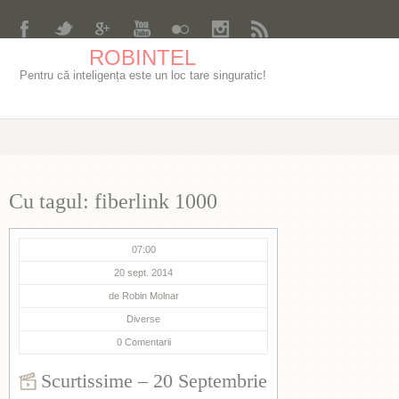
ROBINTEL
Pentru că inteligența este un loc tare singuratic!
Cu tagul: fiberlink 1000
07:00
20 sept. 2014
de
Robin Molnar
Diverse
0
Comentarii
Scurtissime – 20 Septembrie