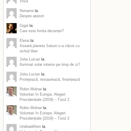
Visul
Noname
la:
Despre ateism
Gigel
la:
Care este limita decenței?
Elena
la:
Aseară planeta Saturn s-a văzut cu
ochiul liber
Joita Luican
la:
Iluminat solar interior pe timp de zi?
Joita Lucian
la:
Protejează, restaurează, finanțează
Robin Molnar
la:
Voluntari în Europa: Alegeri
Prezidențiale (2019) – Turul 2
Robin Molnar
la:
Voluntari în Europa: Alegeri
Prezidențiale (2019) – Turul 2
UndeadAlien
la: