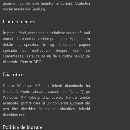
geamăn, cu ale sale
anunturi imobiliare
. Statistici
social media via
Seolium
.
Cum comentez
În primul rând, comentariile trebuiesc scrise cât mai
corect, din punct de vedere gramatical. Apoi, pentru
detalii mai specifice, te rog să consulți pagina
specială cu instrucțiuni despre
cum se
comentează
, asta ca să nu fie surprize neplăcute
bilaterale.
Pentru SEO
.
Diacritice
Pentru Windows XP am folosit diacriticele lui
Secărică
. Pentru afișarea caracterelor "ș" și "ț" pe
Windows XP folosiți
diacritice.ro
. Pentru unelte
avansate, printre care și un convertor automat din
text fără diacritice în text cu diacritice, folosiți
diacritice.com
.
Politica de inovare