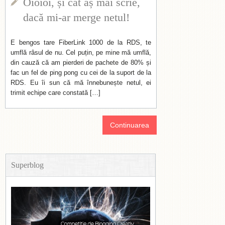
Oioioi, și cât aș mai scrie,
dacă mi-ar merge netul!
E bengos tare FiberLink 1000 de la RDS, te
umflă râsul de nu. Cel puțin, pe mine mă umflă,
din cauză că am pierderi de pachete de 80% și
fac un fel de ping pong cu cei de la suport de la
RDS. Eu îi sun că mă înnebunește netul, ei
trimit echipe care constată […]
Continuarea
Superblog