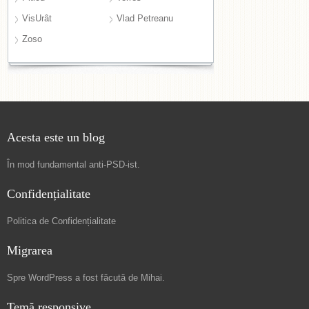
VisUrât
Vlad Petreanu
Zoso
Acesta este un blog
În mod fundamental
anti-PSD-ist
.
Confidențialitate
Politica de Confidențialitate
Migrarea
Spre
WordPress a fost făcută de Mihai
.
Temă responsive