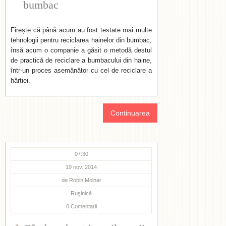
bumbac
Firește că până acum au fost testate mai multe
tehnologii pentru reciclarea hainelor din bumbac,
însă acum o companie a găsit o metodă destul
de practică de reciclare a bumbacului din haine,
într-un proces asemănător cu cel de reciclare a
hârtiei.
Continuarea
07:30
19 nov. 2014
de
Robin Molnar
Ruşinică
0
Comentarii