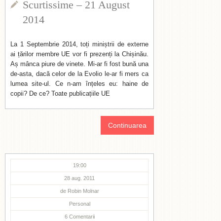
Scurtissime – 21 August
2014
La 1 Septembrie 2014, toți miniștrii de externe
ai țărilor membre UE vor fi prezenți la Chișinău.
Aș mânca piure de vinete. Mi-ar fi fost bună una
de-asta, dacă celor de la Evolio le-ar fi mers ca
lumea site-ul. Ce n-am înțeles eu: haine de
copii? De ce? Toate publicațiile UE
Continuarea
19:00
28 aug. 2011
de
Robin Molnar
Personal
6
Comentarii