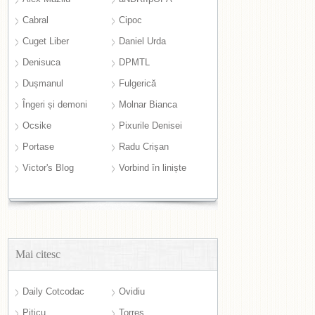
Cabral
Cipoc
Cuget Liber
Daniel Urda
Denisuca
DPMTL
Dușmanul
Fulgerică
Îngeri și demoni
Molnar Bianca
Ocsike
Pixurile Denisei
Portase
Radu Crișan
Victor's Blog
Vorbind în liniște
Mai citesc
Daily Cotcodac
Ovidiu
Piticu
Torres