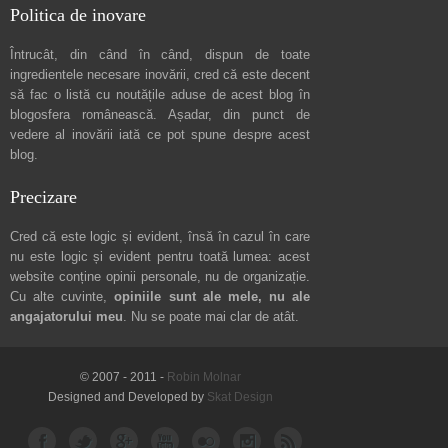
Politica de inovare
Întrucât, din când în când, dispun de toate
ingredientele necesare inovării, cred că este decent
să fac o listă cu noutățile aduse de acest blog în
blogosfera românească. Așadar, din punct de
vedere al inovării iată ce pot spune
despre acest
blog
.
Precizare
Cred că este logic și evident, însă în cazul în care
nu este logic și evident pentru toată lumea: acest
website conține opinii personale, nu de organizație.
Cu alte cuvinte,
opiniile sunt ale mele, nu ale
angajatorului meu
. Nu se poate mai clar de atât.
© 2007 - 2011 -
Robin Molnar
Designed and Developed by
Skat Design