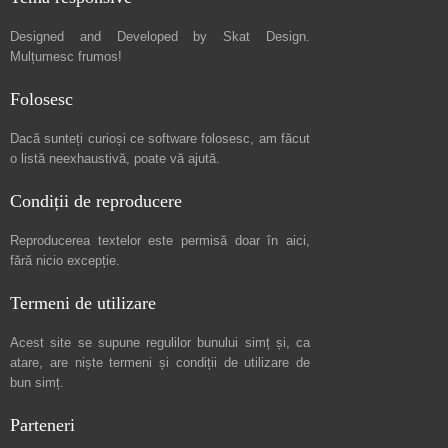
Designed and Developed by
Skat Design
.
Mulțumesc frumos!
Folosesc
Dacă sunteți curioși ce software folosesc, am făcut
o listă neexhaustivă
, poate vă ajută.
Condiții de reproducere
Reproducerea textelor este permisă doar în
aici
,
fără nicio excepție.
Termeni de utilizare
Acest site se supune regulilor bunului simț și, ca
atare, are niște
termeni și condiții de utilizare
de
bun simț.
Parteneri