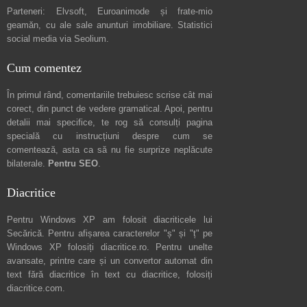
Parteneri:
Elvsoft
,
Euroanimode
și frate-mio
geamăn, cu ale sale
anunturi imobiliare
. Statistici
social media via
Seolium
.
Cum comentez
În primul rând, comentariile trebuiesc scrise cât mai
corect, din punct de vedere gramatical. Apoi, pentru
detalii mai specifice, te rog să consulți pagina
specială cu instrucțiuni despre
cum se
comentează
, asta ca să nu fie surprize neplăcute
bilaterale.
Pentru SEO
.
Diacritice
Pentru Windows XP am folosit diacriticele lui
Secărică
. Pentru afișarea caracterelor "ș" și "ț" pe
Windows XP folosiți
diacritice.ro
. Pentru unelte
avansate, printre care și un convertor automat din
text fără diacritice în text cu diacritice, folosiți
diacritice.com
.