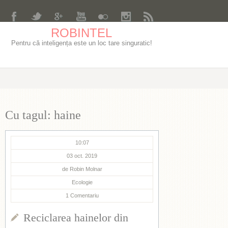
ROBINTEL
Pentru că inteligența este un loc tare singuratic!
Cu tagul: haine
10:07
03 oct. 2019
de
Robin Molnar
Ecologie
1
Comentariu
Reciclarea hainelor din