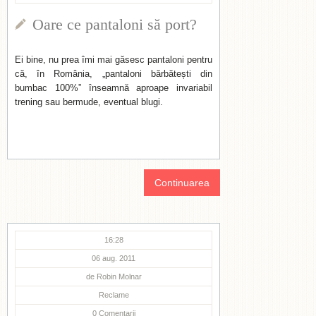
Oare ce pantaloni să port?
Ei bine, nu prea îmi mai găsesc pantaloni pentru
că, în România, „pantaloni bărbătești din
bumbac 100%” înseamnă aproape invariabil
trening sau bermude, eventual blugi.
Continuarea
16:28
06 aug. 2011
de
Robin Molnar
Reclame
0
Comentarii