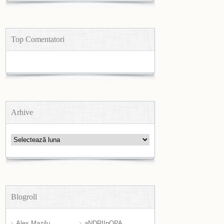
Top Comentatori
Arhive
Arhive
Blogroll
Alex Mazilu
aNDRIIpOPA