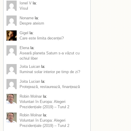
Ionel V
la:
Visul
Noname
la:
Despre ateism
Gigel
la:
Care este limita decenței?
Elena
la:
Aseară planeta Saturn s-a văzut cu
ochiul liber
Joita Luican
la:
Iluminat solar interior pe timp de zi?
Joita Lucian
la:
Protejează, restaurează, finanțează
Robin Molnar
la:
Voluntari în Europa: Alegeri
Prezidențiale (2019) – Turul 2
Robin Molnar
la:
Voluntari în Europa: Alegeri
Prezidențiale (2019) – Turul 2