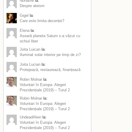
Noname
la:
Despre ateism
Gigel
la:
Care este limita decenței?
Elena
la:
Aseară planeta Saturn s-a văzut cu
ochiul liber
Joita Luican
la:
Iluminat solar interior pe timp de zi?
Joita Lucian
la:
Protejează, restaurează, finanțează
Robin Molnar
la:
Voluntari în Europa: Alegeri
Prezidențiale (2019) – Turul 2
Robin Molnar
la:
Voluntari în Europa: Alegeri
Prezidențiale (2019) – Turul 2
UndeadAlien
la:
Voluntari în Europa: Alegeri
Prezidențiale (2019) – Turul 2