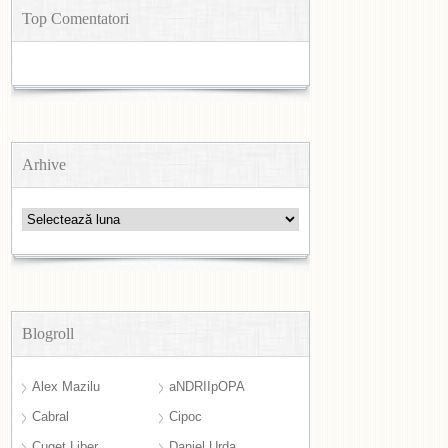
Top Comentatori
Arhive
Arhive
Blogroll
Alex Mazilu
aNDRIIpOPA
Cabral
Cipoc
Cuget Liber
Daniel Urda