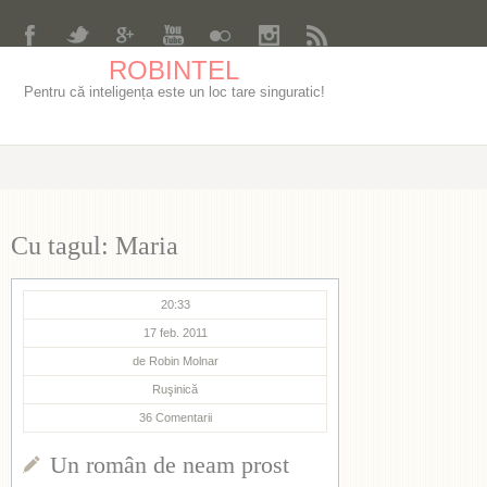
ROBINTEL
Pentru că inteligența este un loc tare singuratic!
Cu tagul: Maria
20:33
17 feb. 2011
de
Robin Molnar
Ruşinică
36
Comentarii
Un român de neam prost