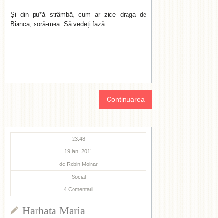
Și din pu*ă strâmbă, cum ar zice draga de
Bianca, soră-mea. Să vedeți fază…
Continuarea
23:48
19 ian. 2011
de
Robin Molnar
Social
4
Comentarii
Harhata Maria