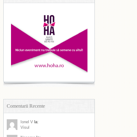
Comentarii Recente
Ionel V
la:
Visul