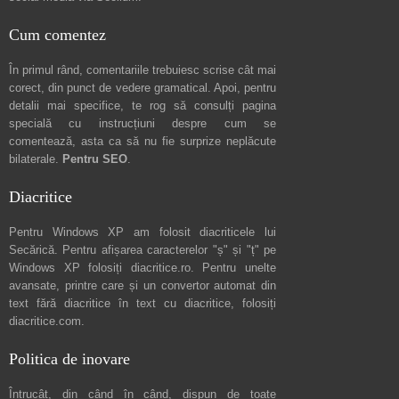
Cum comentez
În primul rând, comentariile trebuiesc scrise cât mai
corect, din punct de vedere gramatical. Apoi, pentru
detalii mai specifice, te rog să consulți pagina
specială cu instrucțiuni despre
cum se
comentează
, asta ca să nu fie surprize neplăcute
bilaterale.
Pentru SEO
.
Diacritice
Pentru Windows XP am folosit diacriticele lui
Secărică
. Pentru afișarea caracterelor "ș" și "ț" pe
Windows XP folosiți
diacritice.ro
. Pentru unelte
avansate, printre care și un convertor automat din
text fără diacritice în text cu diacritice, folosiți
diacritice.com
.
Politica de inovare
Întrucât, din când în când, dispun de toate