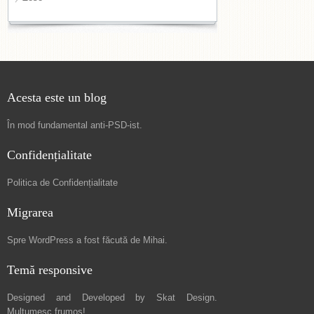
Acesta este un blog
În mod fundamental
anti-PSD-ist
.
Confidențialitate
Politica de Confidențialitate
Migrarea
Spre
WordPress a fost făcută de Mihai
.
Temă responsive
Designed and Developed by
Skat Design
.
Mulțumesc frumos!