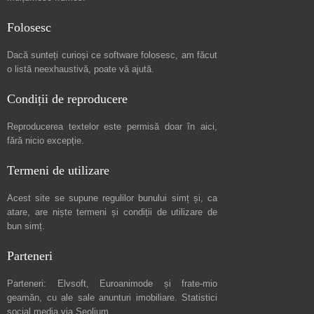
Folosesc
Dacă sunteți curioși ce software folosesc, am făcut
o listă neexhaustivă
, poate vă ajută.
Condiții de reproducere
Reproducerea textelor este permisă doar în
aici
,
fără nicio excepție.
Termeni de utilizare
Acest site se supune regulilor bunului simț și, ca
atare, are niște
termeni și condiții de utilizare
de
bun simț.
Parteneri
Parteneri:
Elvsoft
,
Euroanimode
și frate-mio
geamăn, cu ale sale
anunturi imobiliare
. Statistici
social media via
Seolium
.