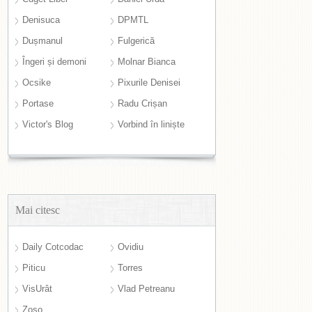
Denisuca
DPMTL
Dușmanul
Fulgerică
Îngeri și demoni
Molnar Bianca
Ocsike
Pixurile Denisei
Portase
Radu Crișan
Victor's Blog
Vorbind în liniște
Mai citesc
Daily Cotcodac
Ovidiu
Piticu
Torres
VisUrât
Vlad Petreanu
Zoso