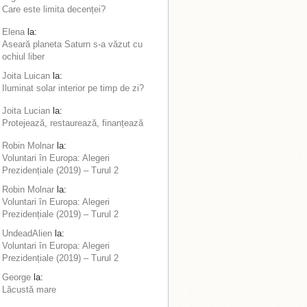
Care este limita decenței?
Elena
la:
Aseară planeta Saturn s-a văzut cu
ochiul liber
Joita Luican
la:
Iluminat solar interior pe timp de zi?
Joita Lucian
la:
Protejează, restaurează, finanțează
Robin Molnar
la:
Voluntari în Europa: Alegeri
Prezidențiale (2019) – Turul 2
Robin Molnar
la:
Voluntari în Europa: Alegeri
Prezidențiale (2019) – Turul 2
UndeadAlien
la:
Voluntari în Europa: Alegeri
Prezidențiale (2019) – Turul 2
George
la:
Lăcustă mare