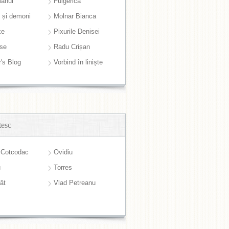
anul
Fulgerică
i și demoni
Molnar Bianca
ke
Pixurile Denisei
ase
Radu Crișan
r's Blog
Vorbind în liniște
tesc
 Cotcodac
Ovidiu
u
Torres
ât
Vlad Petreanu