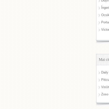
Dușm
Înger
Ocsi
Port
Victo
Mai ci
Daily
Pitic
VisUr
Zoso