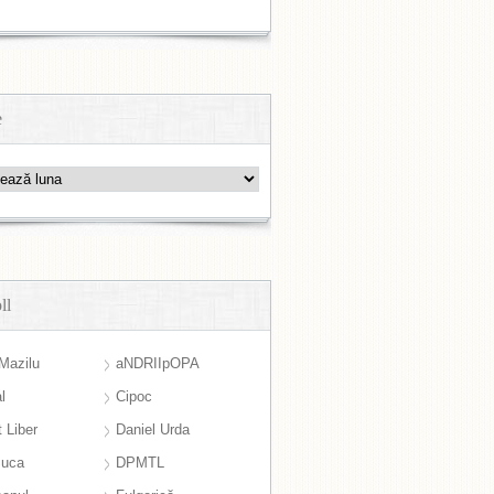
e
ll
Mazilu
aNDRIIpOPA
l
Cipoc
 Liber
Daniel Urda
suca
DPMTL