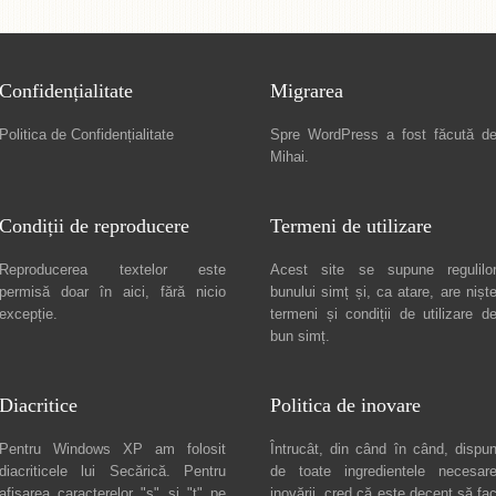
Confidențialitate
Migrarea
Politica de Confidențialitate
Spre
WordPress a fost făcută d
Mihai
.
Condiții de reproducere
Termeni de utilizare
Reproducerea textelor este
Acest site se supune regulilo
permisă doar în
aici
, fără nicio
bunului simț și, ca atare, are nișt
excepție.
termeni și condiții de utilizare
d
bun simț.
Diacritice
Politica de inovare
Pentru Windows XP am folosit
Întrucât, din când în când, dispu
diacriticele lui
Secărică
. Pentru
de toate ingredientele necesar
afișarea caracterelor "ș" și "ț" pe
inovării, cred că este decent să fa