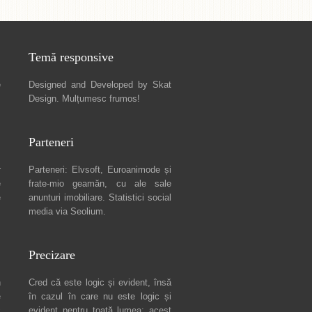
Temă responsive
e
Designed and Developed by
Skat
Design
. Mulțumesc frumos!
Parteneri
r
Parteneri:
Elvsoft
,
Euroanimode
și
e
frate-mio geamăn, cu ale sale
e
anunturi imobiliare
. Statistici social
media via
Seolium
.
Precizare
n
Cred că este logic și evident, însă
e
în cazul în care nu este logic și
c
evident pentru toată lumea: acest