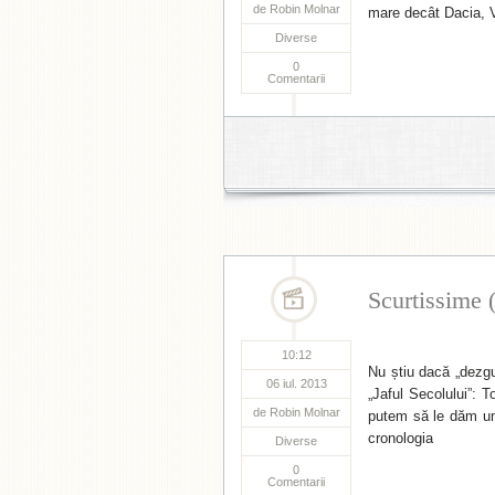
de
Robin Molnar
mare decât Dacia, 
Diverse
0
Comentarii
Scurtissime 
10:12
Nu știu dacă „dezgu
06 iul. 2013
„Jaful Secolului”: 
de
Robin Molnar
putem să le dăm uno
cronologia
Diverse
0
Comentarii