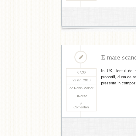
E mare scan
In UK, lantul de 
07:30
proportii, dupa ce a
22 ian. 2013
prezenta in compozit
de
Robin Molnar
Diverse
5
Comentarii