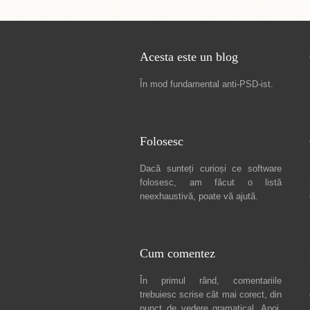
Acesta este un blog
În mod fundamental
anti-PSD-ist
.
Folosesc
Dacă sunteți curioși ce software
folosesc, am făcut
o listă
neexhaustivă
, poate vă ajută.
Cum comentez
În primul rând, comentariile
trebuiesc scrise cât mai corect, din
punct de vedere gramatical. Apoi,