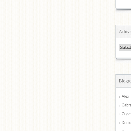
Arhiv
Arhive
Blogro
Alex 
Cabra
Cuget
Deni