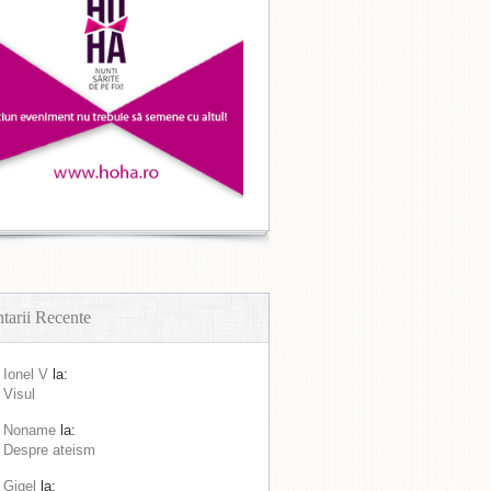
arii Recente
Ionel V
la:
Visul
Noname
la:
Despre ateism
Gigel
la: