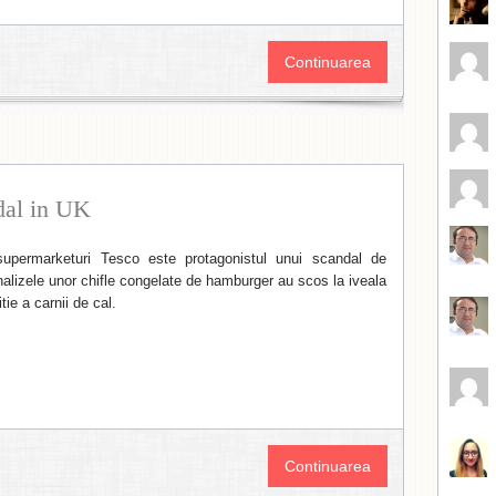
Continuarea
dal in UK
supermarketuri Tesco este protagonistul unui scandal de
nalizele unor chifle congelate de hamburger au scos la iveala
ie a carnii de cal.
Continuarea