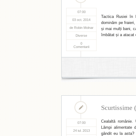
07:00
Tactica Rusiei în
03 oct. 2014
dominăm pe fraieri, 
de
Robin Molnar
și mai mulți bani, c
îmbătat și a atacat 
Diverse
0
Comentarii
Scurtissime 
Cealaltă românie. 
07:00
Lămpi alimentate 
24 iul. 2013
gândit eu la asta?