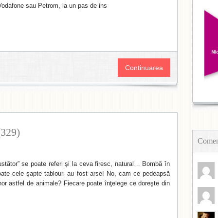
Vodafone sau Petrom, la un pas de ins
Continuarea
(329)
Coment
stător” se poate referi și la ceva firesc, natural… Bombă în
Toate cele şapte tablouri au fost arse! No, cam ce pedeapsă
r astfel de animale? Fiecare poate înţelege ce doreşte din