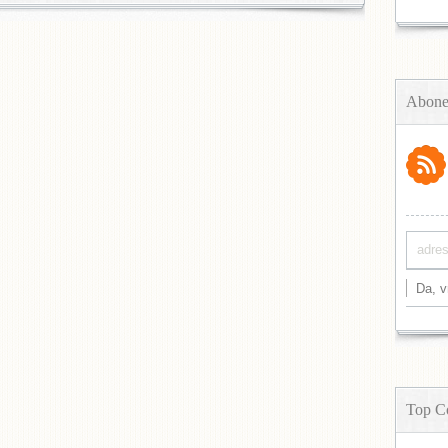
Abone
Top C