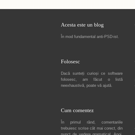
Acesta este un blog
În mod fundamental
anti-PSD-ist
.
Folosesc
Dacă sunteți curioși ce software
folosesc, am făcut
o listă
neexhaustivă
, poate vă ajută.
Cum comentez
În primul rând, comentariile
trebuiesc scrise cât mai corect, din
punct de vedere gramatical. Apoi,