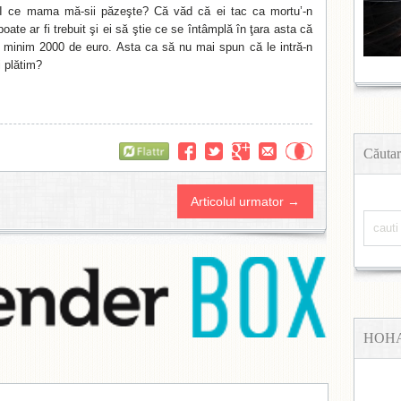
RI ce mama mă-sii păzeşte? Că văd că ei tac ca mortu’-n
oate ar fi trebuit şi ei să ştie ce se întâmplă în ţara asta că
e minim 2000 de euro. Asta ca să nu mai spun că le intră-n
i plătim?
Flattr
Căutar
Articolul urmator →
HOH