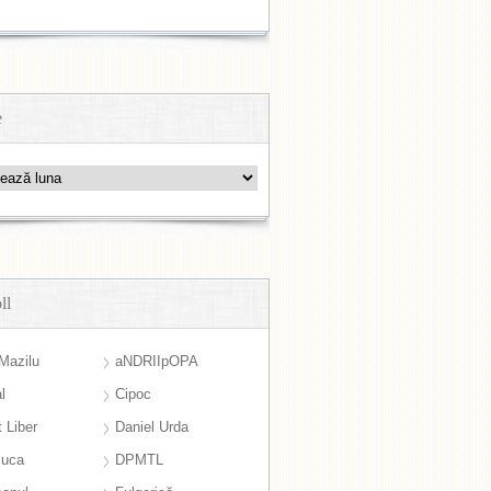
e
ll
Mazilu
aNDRIIpOPA
l
Cipoc
 Liber
Daniel Urda
suca
DPMTL