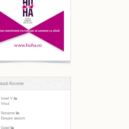
arii Recente
Ionel V
la:
Visul
Noname
la:
Despre ateism
Gigel
la: