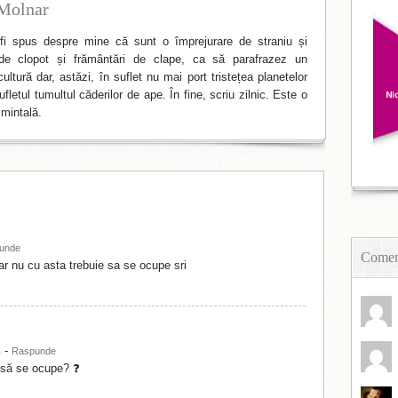
Molnar
i spus despre mine că sunt o împrejurare de straniu și
de clopot și frământări de clape, ca să parafrazez un
ltură dar, astăzi, în suflet nu mai port tristețea planetelor
fletul tumultul căderilor de ape. În fine, scriu zilnic. Este o
mintală.
unde
Coment
ar nu cu asta trebuie sa se ocupe sri
-
6
Raspunde
 să se ocupe? ❓