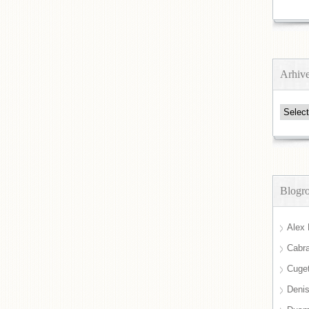
Arhiv
Arhive
Blogro
Alex 
Cabra
Cuget
Deni