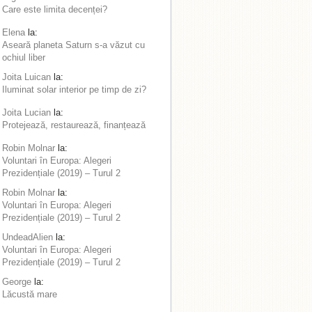
Care este limita decenței?
Elena
la:
Aseară planeta Saturn s-a văzut cu
ochiul liber
Joita Luican
la:
Iluminat solar interior pe timp de zi?
Joita Lucian
la:
Protejează, restaurează, finanțează
Robin Molnar
la:
Voluntari în Europa: Alegeri
Prezidențiale (2019) – Turul 2
Robin Molnar
la:
Voluntari în Europa: Alegeri
Prezidențiale (2019) – Turul 2
UndeadAlien
la:
Voluntari în Europa: Alegeri
Prezidențiale (2019) – Turul 2
George
la:
Lăcustă mare