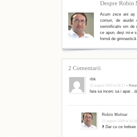
Despre Robin 
Acum zece ani aș f
comun, de aiurări 
semnificativ om de cu
ce apun, deși mi-e su
formă de gimnastică 
2 Comentarii
rbk
-
22 august 2009 la 09:17
Rasp
fara sa incerc sa i apar…d
Robin Molnar
22 august 2009 la 10:2
❓ Dar cu ce trebuie