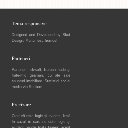
Temă responsive
e
Designed and Developed by
Skat
Design
. Mulțumesc frumos!
Parteneri
r
Parteneri:
Elvsoft
,
Euroanimode
și
e
frate-mio geamăn, cu ale sale
e
anunturi imobiliare
. Statistici social
media via
Seolium
.
Precizare
n
Cred că este logic și evident, însă
e
în cazul în care nu este logic și
c
evident pentru toată lumea: acest