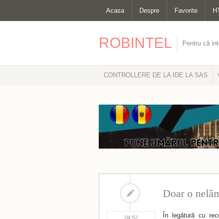
Acasa
Despre
Favorite
H
ROBINTEL
Pentru că int
CONTROLLERE DE LA IDE LA SAS
Doar o nelăm
În legătură cu rec
04:52