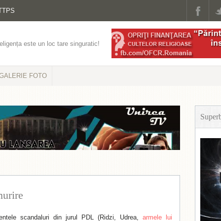
TTPS
eligența este un loc tare singuratic!
GALERIE FOTO
Super
urire
entele scandaluri din jurul PDL (Ridzi, Udrea,
armele lui