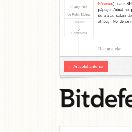
Băsescu
): oare S
22 aug. 2009
păpuşoi. Adică no, p
de
Robin Molnar
de aia au salarii d
atribuţii. Noi de ce î
Diverse
2
Comentarii
Recomanda:
← Articolul anterior