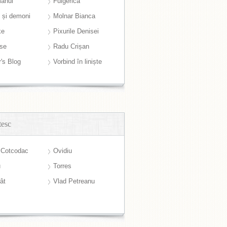
anul
Fulgerică
i și demoni
Molnar Bianca
ke
Pixurile Denisei
ase
Radu Crișan
r's Blog
Vorbind în liniște
tesc
 Cotcodac
Ovidiu
u
Torres
ât
Vlad Petreanu