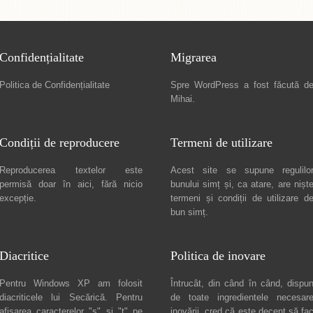
Confidențialitate
Migrarea
Politica de Confidențialitate
Spre
WordPress a fost făcută d
Mihai
.
Condiții de reproducere
Termeni de utilizare
Reproducerea textelor este
Acest site se supune regulilo
permisă doar în
aici
, fără nicio
bunului simț și, ca atare, are nișt
excepție.
termeni și condiții de utilizare
d
bun simț.
Diacritice
Politica de inovare
Pentru Windows XP am folosit
Întrucât, din când în când, dispu
diacriticele lui
Secărică
. Pentru
de toate ingredientele necesar
afișarea caracterelor "ș" și "ț" pe
inovării, cred că este decent să fa