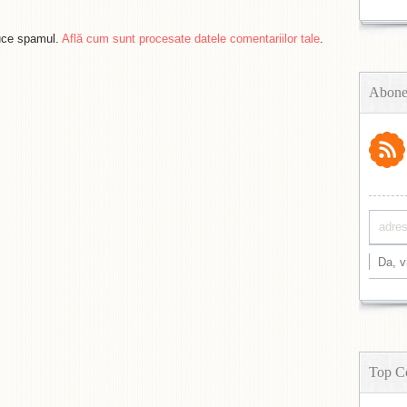
duce spamul.
Află cum sunt procesate datele comentariilor tale
.
Abone
Top C