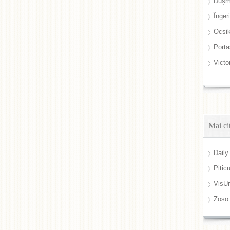
Dușm
Înger
Ocsi
Port
Victo
Mai ci
Daily
Pitic
VisUr
Zoso