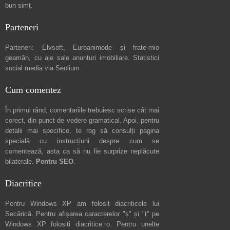
bun simț.
Parteneri
Parteneri:
Elvsoft
,
Euroanimode
și frate-mio
geamăn, cu ale sale
anunturi imobiliare
. Statistici
social media via
Seolium
.
Cum comentez
În primul rând, comentariile trebuiesc scrise cât mai
corect, din punct de vedere gramatical. Apoi, pentru
detalii mai specifice, te rog să consulți pagina
specială cu instrucțiuni despre
cum se
comentează
, asta ca să nu fie surprize neplăcute
bilaterale.
Pentru SEO
.
Diacritice
Pentru Windows XP am folosit diacriticele lui
Secărică
. Pentru afișarea caracterelor "ș" și "ț" pe
Windows XP folosiți
diacritice.ro
. Pentru unelte