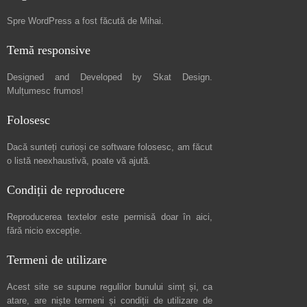
Spre
WordPress a fost făcută de Mihai
.
Temă responsive
Designed and Developed by
Skat Design
.
Mulțumesc frumos!
Folosesc
Dacă sunteți curioși ce software folosesc, am făcut
o listă neexhaustivă
, poate vă ajută.
Condiții de reproducere
Reproducerea textelor este permisă doar în
aici
,
fără nicio excepție.
Termeni de utilizare
Acest site se supune regulilor bunului simț și, ca
atare, are niște
termeni și condiții de utilizare
de