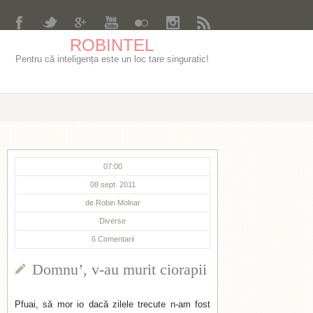
ROBINTEL
Pentru că inteligența este un loc tare singuratic!
07:00
08 sept. 2011
de
Robin Molnar
Diverse
6
Comentarii
Domnu’, v-au murit ciorapii
Pfuai, să mor io dacă zilele trecute n-am fost