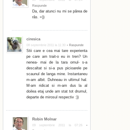
Raspunde
Da, dar atunci nu mi se părea de
râs. =))
ciresica
-
08 septembrie 2011 la 11:30
Raspunde
Stii care e cea mai tare experienta
pe care am trait-o eu in tren? Un
nenea- mai de la tara omul- s-a
descaltat si si-a pus picioarele pe
scaunul de langa mine. Instantaneu
m-am albit. Duhneau in ultimul hal.
M-am ridicat si m-am dus la al
doilea etaj unde am stat tot drumul,
departe de mirosul respectiv :))
Robin Molnar
-
09 septembrie 2011 la 07:26