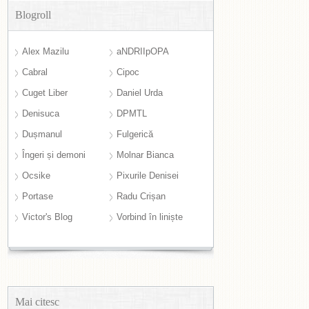
Blogroll
Alex Mazilu
aNDRIIpOPA
Cabral
Cipoc
Cuget Liber
Daniel Urda
Denisuca
DPMTL
Dușmanul
Fulgerică
Îngeri și demoni
Molnar Bianca
Ocsike
Pixurile Denisei
Portase
Radu Crișan
Victor's Blog
Vorbind în liniște
Mai citesc