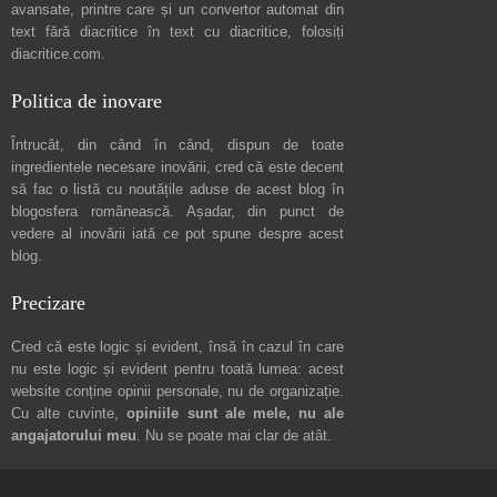
avansate, printre care și un convertor automat din
text fără diacritice în text cu diacritice, folosiți
diacritice.com
.
Politica de inovare
Întrucât, din când în când, dispun de toate
ingredientele necesare inovării, cred că este decent
să fac o listă cu noutățile aduse de acest blog în
blogosfera românească. Așadar, din punct de
vedere al inovării iată ce pot spune
despre acest
blog
.
Precizare
Cred că este logic și evident, însă în cazul în care
nu este logic și evident pentru toată lumea: acest
website conține opinii personale, nu de organizație.
Cu alte cuvinte,
opiniile sunt ale mele, nu ale
angajatorului meu
. Nu se poate mai clar de atât.