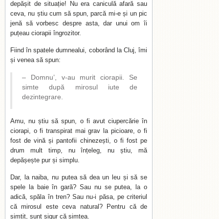
depășit de situație! Nu era caniculă afară sau
ceva, nu știu cum să spun, parcă mi-e și un pic
jenă să vorbesc despre asta, dar unui om îi
puțeau ciorapii îngrozitor.
Fiind în spatele dumnealui, coborând la Cluj, îmi
și venea să spun:
– Domnu’, v-au murit ciorapii. Se
simte după mirosul iute de
dezintegrare.
Amu, nu știu să spun, o fi avut ciupercărie în
ciorapi, o fi transpirat mai grav la picioare, o fi
fost de vină și pantofii chinezești, o fi fost pe
drum mult timp, nu înțeleg, nu știu, mă
depășește pur și simplu.
Dar, la naiba, nu putea să dea un leu și să se
spele la baie în gară? Sau nu se putea, la o
adică, spăla în tren? Sau nu-i păsa, pe criteriul
că mirosul este ceva natural? Pentru că de
simțit, sunt sigur că simțea.