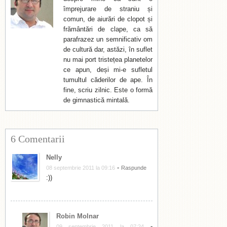
împrejurare de straniu și
comun, de aiurări de clopot și
frământări de clape, ca să
parafrazez un semnificativ om
de cultură dar, astăzi, în suflet
nu mai port tristețea planetelor
ce apun, deși mi-e sufletul
tumultul căderilor de ape. În
fine, scriu zilnic. Este o formă
de gimnastică mintală.
6 Comentarii
Nelly
-
08 septembrie 2011 la 09:16
Raspunde
:))
Robin Molnar
-
09 septembrie 2011 la 07:24