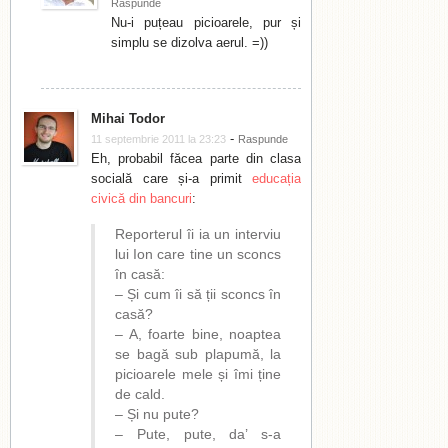
Raspunde
Nu-i puțeau picioarele, pur și
simplu se dizolva aerul. =))
Mihai Todor
-
11 septembrie 2011 la 23:23
Raspunde
Eh, probabil făcea parte din clasa
socială care și-a primit
educația
civică din bancuri
:
Reporterul îi ia un interviu
lui Ion care tine un sconcs
în casă:
– Și cum îi să ții sconcs în
casă?
– A, foarte bine, noaptea
se bagă sub plapumă, la
picioarele mele și îmi ține
de cald.
– Și nu pute?
– Pute, pute, da’ s-a