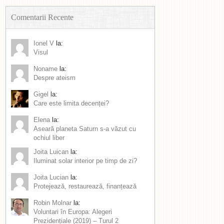
Comentarii Recente
Ionel V
la:
Visul
Noname
la:
Despre ateism
Gigel
la:
Care este limita decenței?
Elena
la:
Aseară planeta Saturn s-a văzut cu
ochiul liber
Joita Luican
la:
Iluminat solar interior pe timp de zi?
Joita Lucian
la:
Protejează, restaurează, finanțează
Robin Molnar
la:
Voluntari în Europa: Alegeri
Prezidențiale (2019) – Turul 2