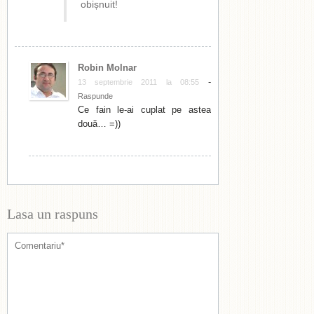
obișnuit!
Robin Molnar
-
13 septembrie 2011 la 08:55
Raspunde
Ce fain le-ai cuplat pe astea
două… =))
Lasa un raspuns