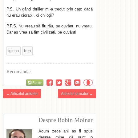
P.S. Un gând thriller mi-a trecut prin cap: dacă
nu erau ciorapii, ci chiloții?
P.P.S. Nu vreau să fiu rău, pe cuvânt, nu vreau.
Dar aș vrea să fim civilizați, pe cuvânt!
igiena
tren
Recomanda:
Flattr
← Articolul anterior
Articolul urmator →
Despre Robin Molnar
Acum zece ani aș fi spus
despre mine că sunt o