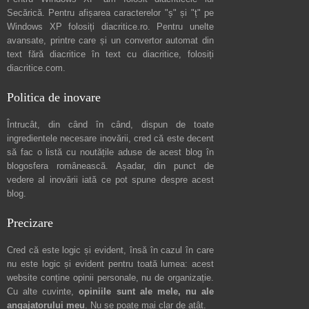
Secărică
. Pentru afișarea caracterelor "ș" și "ț" pe
Windows XP folosiți
diacritice.ro
. Pentru unelte
avansate, printre care și un convertor automat din
text fără diacritice în text cu diacritice, folosiți
diacritice.com
.
Politica de inovare
Întrucât, din când în când, dispun de toate
ingredientele necesare inovării, cred că este decent
să fac o listă cu noutățile aduse de acest blog în
blogosfera românească. Așadar, din punct de
vedere al inovării iată ce pot spune
despre acest
blog
.
Precizare
Cred că este logic și evident, însă în cazul în care
nu este logic și evident pentru toată lumea: acest
website conține opinii personale, nu de organizație.
Cu alte cuvinte,
opiniile sunt ale mele, nu ale
angajatorului meu
. Nu se poate mai clar de atât.