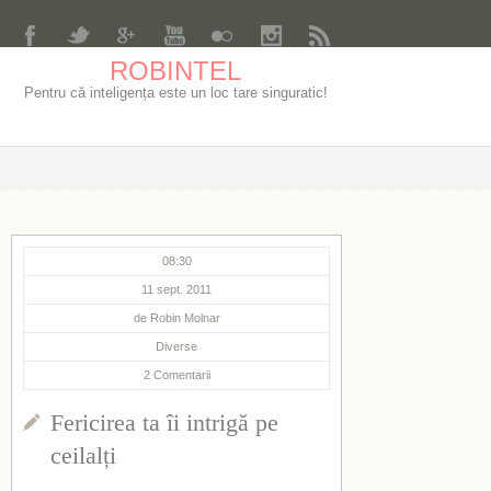
ROBINTEL
Pentru că inteligența este un loc tare singuratic!
08:30
11 sept. 2011
de
Robin Molnar
Diverse
2
Comentarii
Fericirea ta îi intrigă pe
ceilalți