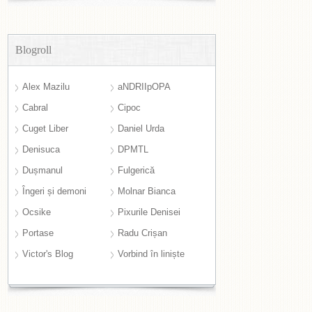
Blogroll
Alex Mazilu
aNDRIIpOPA
Cabral
Cipoc
Cuget Liber
Daniel Urda
Denisuca
DPMTL
Dușmanul
Fulgerică
Îngeri și demoni
Molnar Bianca
Ocsike
Pixurile Denisei
Portase
Radu Crișan
Victor's Blog
Vorbind în liniște