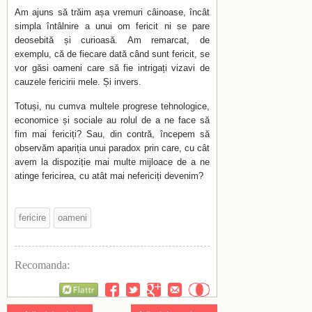
Am ajuns să trăim așa vremuri câinoase, încât
simpla întâlnire a unui om fericit ni se pare
deosebită și curioasă. Am remarcat, de
exemplu, că de fiecare dată când sunt fericit, se
vor găsi oameni care să fie intrigați vizavi de
cauzele fericirii mele. Și invers.
Totuși, nu cumva multele progrese tehnologice,
economice și sociale au rolul de a ne face să
fim mai fericiți? Sau, din contră, începem să
observăm apariția unui paradox prin care, cu cât
avem la dispoziție mai multe mijloace de a ne
atinge fericirea, cu atât mai nefericiți devenim?
fericire
oameni
Recomanda:
Flattr