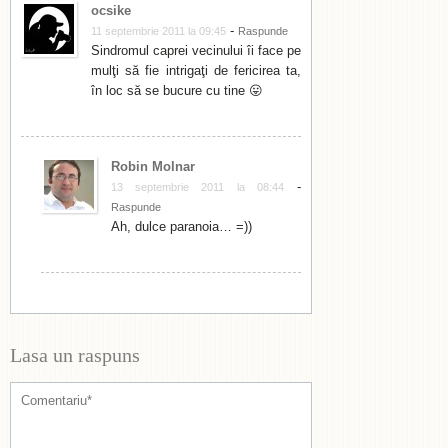
ocsike
-
11 septembrie 2011 la 09:45
Raspunde
Sindromul caprei vecinului îi face pe
mulţi să fie intrigaţi de fericirea ta,
în loc să se bucure cu tine 😛
Robin Molnar
-
13 septembrie 2011 la 08:44
Raspunde
Ah, dulce paranoia… =))
Lasa un raspuns