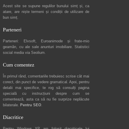
Acest site se supune regulilor bunului simț și, ca
atare, are niște
termeni și condiții de utilizare
de
bun simț.
Parteneri
Parteneri:
Elvsoft
,
Euroanimode
și frate-mio
geamăn, cu ale sale
anunturi imobiliare
. Statistici
social media via
Seolium
.
Cum comentez
În primul rând, comentariile trebuiesc scrise cât mai
corect, din punct de vedere gramatical. Apoi, pentru
detalii mai specifice, te rog să consulți pagina
specială cu instrucțiuni despre
cum se
comentează
, asta ca să nu fie surprize neplăcute
bilaterale.
Pentru SEO
.
Diacritice
Pentru Windows XP am folosit diacriticele lui