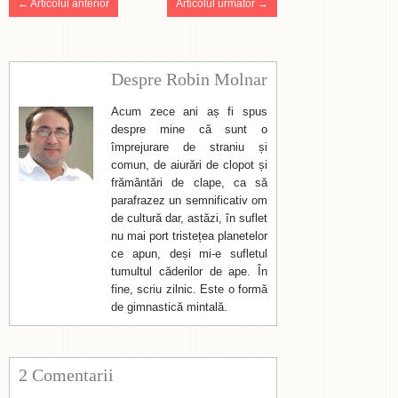
← Articolul anterior
Articolul urmator →
Despre Robin Molnar
Acum zece ani aș fi spus
despre mine că sunt o
împrejurare de straniu și
comun, de aiurări de clopot și
frământări de clape, ca să
parafrazez un semnificativ om
de cultură dar, astăzi, în suflet
nu mai port tristețea planetelor
ce apun, deși mi-e sufletul
tumultul căderilor de ape. În
fine, scriu zilnic. Este o formă
de gimnastică mintală.
2 Comentarii