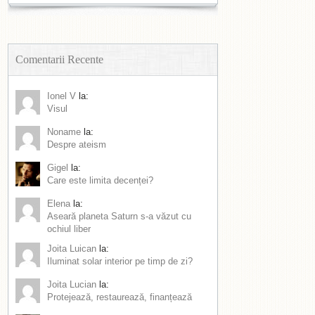
Comentarii Recente
Ionel V
la:
Visul
Noname
la:
Despre ateism
Gigel
la:
Care este limita decenței?
Elena
la:
Aseară planeta Saturn s-a văzut cu
ochiul liber
Joita Luican
la:
Iluminat solar interior pe timp de zi?
Joita Lucian
la:
Protejează, restaurează, finanțează