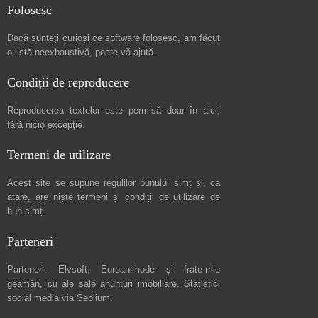
Folosesc
Dacă sunteți curioși ce software folosesc, am făcut
o listă neexhaustivă
, poate vă ajută.
Condiții de reproducere
Reproducerea textelor este permisă doar în
aici
,
fără nicio excepție.
Termeni de utilizare
Acest site se supune regulilor bunului simț și, ca
atare, are niște
termeni și condiții de utilizare
de
bun simț.
Parteneri
Parteneri:
Elvsoft
,
Euroanimode
și frate-mio
geamăn, cu ale sale
anunturi imobiliare
. Statistici
social media via
Seolium
.