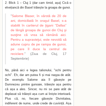
2. Blick 1 – Cluj 1 (dar cam timid, așa) Cică o
elvețiancă din Basel trăiește la groapa de gunoi.
"
Salome Blaser, în vârstă de 20 de
ani, domiciliată în oraşul Basel, s-a
stabilit în cartierul de ţigani “Dallas”
de lângă groapa de gunoi din Cluj şi
susţine că vrea să rămână aici.
Pentru a supravieţui, este nevoită să
adune cupru de pe rampa de gunoi,
pe care îl duce la centrul de
reciclare
." (Ziua de Cluj, 17
Septembrie)
No, până aici e legea talionului, "ochi pentru
ochi". Eh, dar am putea fi și mai nașpa de atât.
De exemplu Salome aia îl găsește pe
Dumnezeu printre gunoaie, trăiește așa pentru
că așa a ales. Sincer, nu mi se pare atât de
deplasat să trăiești așa cum ai liniște interioară.
Plus că, no, fiecare găsește Divinitatea,
indiferent de nume, unde crede de cuviință. Așa