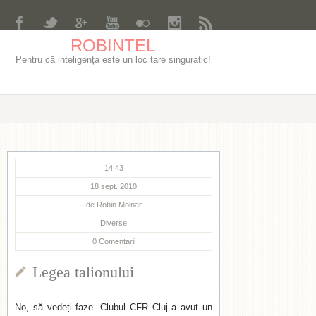
ROBINTEL
Pentru că inteligența este un loc tare singuratic!
14:43
18 sept. 2010
de
Robin Molnar
Diverse
0
Comentarii
Legea talionului
No, să vedeți faze. Clubul CFR Cluj a avut un