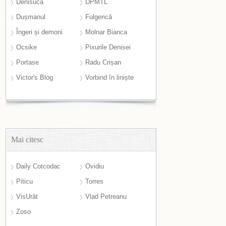
Denisuca
DPMTL
Dușmanul
Fulgerică
Îngeri și demoni
Molnar Bianca
Ocsike
Pixurile Denisei
Portase
Radu Crișan
Victor's Blog
Vorbind în liniște
Mai citesc
Daily Cotcodac
Ovidiu
Piticu
Torres
VisUrât
Vlad Petreanu
Zoso