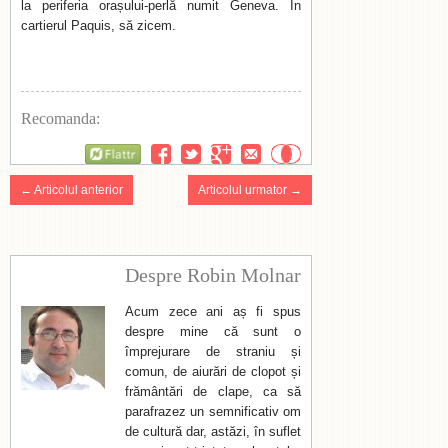
la periferia orașului-perlă numit Geneva. În
cartierul Paquis, să zicem.
Recomanda:
Flattr
← Articolul anterior
Articolul urmator →
Despre Robin Molnar
Acum zece ani aș fi spus
despre mine că sunt o
împrejurare de straniu și
comun, de aiurări de clopot și
frământări de clape, ca să
parafrazez un semnificativ om
de cultură dar, astăzi, în suflet