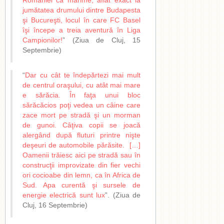
României ca mărime, aflat exact la
jumătatea drumului dintre Budapesta
şi Bucureşti, locul în care FC Basel
îşi începe a treia aventură în Liga
Campionilor!
” (Ziua de Cluj, 15
Septembrie)
“
Dar cu cât te îndepărtezi mai mult
de centrul oraşului, cu atât mai mare
e sărăcia. În faţa unui bloc
sărăcăcios poţi vedea un câine care
zace mort pe stradă şi un morman
de gunoi. Câţiva copii se joacă
alergând după fluturi printre nişte
deşeuri de automobile părăsite. […]
Oamenii trăiesc aici pe stradă sau în
construcţii improvizate din fier vechi
ori cocioabe din lemn, ca în Africa de
Sud. Apa curentă şi sursele de
energie electrică sunt lux
”. (Ziua de
Cluj, 16 Septembrie)