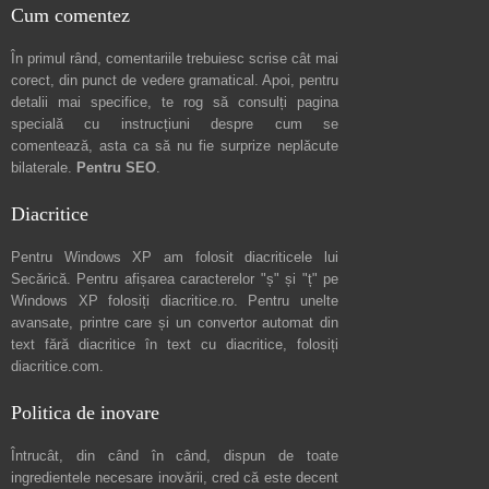
Cum comentez
În primul rând, comentariile trebuiesc scrise cât mai
corect, din punct de vedere gramatical. Apoi, pentru
detalii mai specifice, te rog să consulți pagina
specială cu instrucțiuni despre
cum se
comentează
, asta ca să nu fie surprize neplăcute
bilaterale.
Pentru SEO
.
Diacritice
Pentru Windows XP am folosit diacriticele lui
Secărică
. Pentru afișarea caracterelor "ș" și "ț" pe
Windows XP folosiți
diacritice.ro
. Pentru unelte
avansate, printre care și un convertor automat din
text fără diacritice în text cu diacritice, folosiți
diacritice.com
.
Politica de inovare
Întrucât, din când în când, dispun de toate
ingredientele necesare inovării, cred că este decent