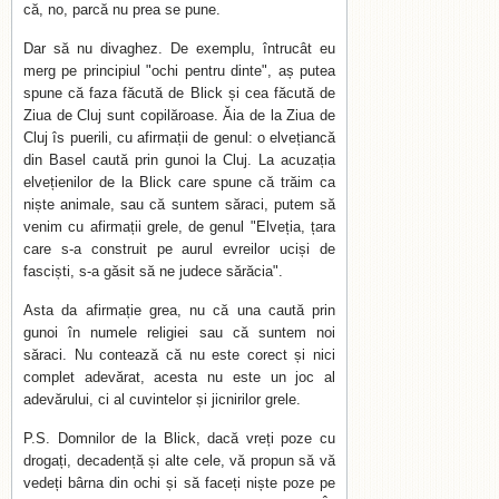
că, no, parcă nu prea se pune.
Dar să nu divaghez. De exemplu, întrucât eu
merg pe principiul "ochi pentru dinte", aș putea
spune că faza făcută de Blick și cea făcută de
Ziua de Cluj sunt copilăroase. Ăia de la Ziua de
Cluj îs puerili, cu afirmații de genul: o elvețiancă
din Basel caută prin gunoi la Cluj. La acuzația
elvețienilor de la Blick care spune că trăim ca
niște animale, sau că suntem săraci, putem să
venim cu afirmații grele, de genul "Elveția, țara
care s-a construit pe aurul evreilor uciși de
fasciști, s-a găsit să ne judece sărăcia".
Asta da afirmație grea, nu că una caută prin
gunoi în numele religiei sau că suntem noi
săraci. Nu contează că nu este corect și nici
complet adevărat, acesta nu este un joc al
adevărului, ci al cuvintelor și jicnirilor grele.
P.S. Domnilor de la Blick, dacă vreți poze cu
drogați, decadență și alte cele, vă propun să vă
vedeți bârna din ochi și să faceți niște poze pe