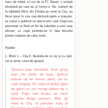
meci de fotbal cu cei de la FC Basel, o echipă
elvețiană pe care au și învins-o. No, ziariștii de
la tabloidul Blick din Elveția au venit la Cluj, au
făcut poze în cea mai distrusă parte a orașului,
iar ziarul a publicat un articol prin care Clujul era
prezentat ca fiind un fel de suburbie a unui oraș
african, cu copii jucându-se în fața blocului
printre cadavre de câini morți…
Așadar:
1. Blick 1 – Cluj 0, făcându-ne cu ou și cu oțet,
vai și amar, ceva de groază.
“
Drumul este denivelat. Sunt gropi
mari cât căzile de baie. Şoferul
trebuie să fie mereu atent, să nu
rupă maşina. Pe mijlocul străzii pline
de găuri un om merge alături de o
vacă. Puţin mai încolo, se vând
alimente lângă covoare. Bine aţi
venit la Cluj, al patrulea oraş al