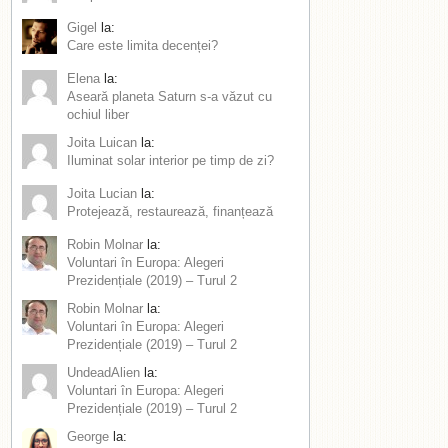
Gigel
la:
Care este limita decenței?
Elena
la:
Aseară planeta Saturn s-a văzut cu
ochiul liber
Joita Luican
la:
Iluminat solar interior pe timp de zi?
Joita Lucian
la:
Protejează, restaurează, finanțează
Robin Molnar
la:
Voluntari în Europa: Alegeri
Prezidențiale (2019) – Turul 2
Robin Molnar
la:
Voluntari în Europa: Alegeri
Prezidențiale (2019) – Turul 2
UndeadAlien
la:
Voluntari în Europa: Alegeri
Prezidențiale (2019) – Turul 2
George
la: