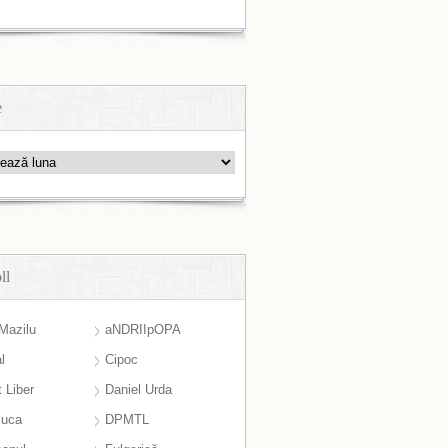
e
ll
Mazilu
aNDRIIpOPA
l
Cipoc
 Liber
Daniel Urda
suca
DPMTL