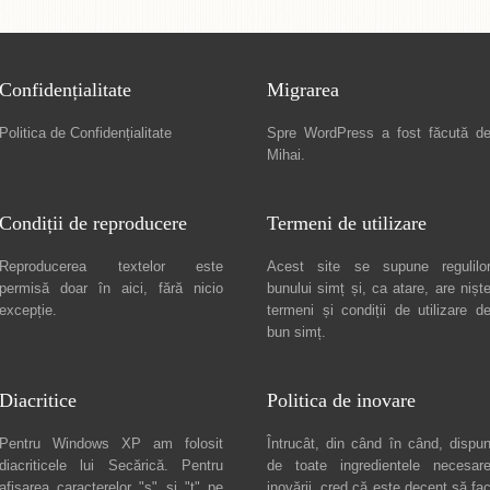
Confidențialitate
Migrarea
Politica de Confidențialitate
Spre
WordPress a fost făcută d
Mihai
.
Condiții de reproducere
Termeni de utilizare
Reproducerea textelor este
Acest site se supune regulilo
permisă doar în
aici
, fără nicio
bunului simț și, ca atare, are nișt
excepție.
termeni și condiții de utilizare
d
bun simț.
Diacritice
Politica de inovare
Pentru Windows XP am folosit
Întrucât, din când în când, dispu
diacriticele lui
Secărică
. Pentru
de toate ingredientele necesar
afișarea caracterelor "ș" și "ț" pe
inovării, cred că este decent să fa