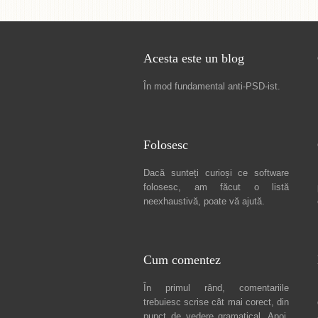
Acesta este un blog
În mod fundamental
anti-PSD-ist
.
Folosesc
Dacă sunteți curioși ce software
folosesc, am făcut
o listă
neexhaustivă
, poate vă ajută.
Cum comentez
În primul rând, comentariile
trebuiesc scrise cât mai corect, din
punct de vedere gramatical. Apoi,