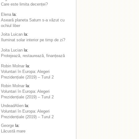
Care este limita decenței?
Elena
la:
Aseară planeta Saturn s-a văzut cu
ochiul liber
Joita Luican
la:
Iluminat solar interior pe timp de zi?
Joita Lucian
la:
Protejează, restaurează, finanțează
Robin Molnar
la:
Voluntari în Europa: Alegeri
Prezidențiale (2019) – Turul 2
Robin Molnar
la:
Voluntari în Europa: Alegeri
Prezidențiale (2019) – Turul 2
UndeadAlien
la:
Voluntari în Europa: Alegeri
Prezidențiale (2019) – Turul 2
George
la:
Lăcustă mare