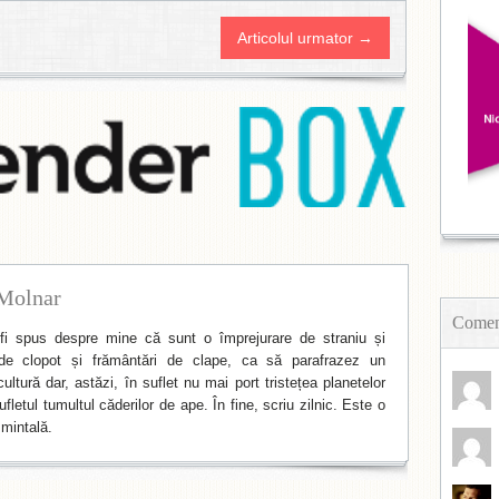
Articolul urmator →
Molnar
Coment
i spus despre mine că sunt o împrejurare de straniu și
de clopot și frământări de clape, ca să parafrazez un
ltură dar, astăzi, în suflet nu mai port tristețea planetelor
fletul tumultul căderilor de ape. În fine, scriu zilnic. Este o
mintală.