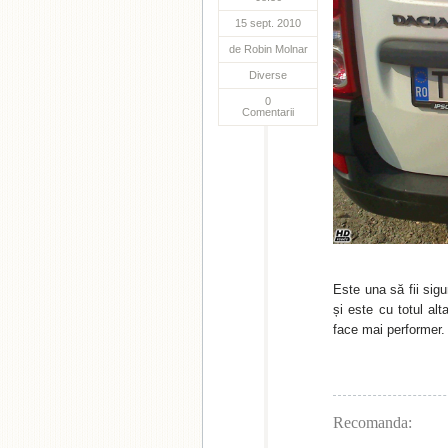
15 sept. 2010
de
Robin Molnar
Diverse
0
Comentarii
Este una să fii sigu
și este cu totul alt
face mai performer. 
Recomanda: