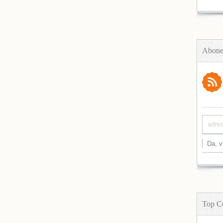
Abone
Top C