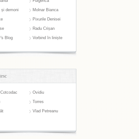
anul
Fulgerică
i și demoni
Molnar Bianca
ke
Pixurile Denisei
ase
Radu Crișan
r's Blog
Vorbind în liniște
tesc
 Cotcodac
Ovidiu
u
Torres
ât
Vlad Petreanu