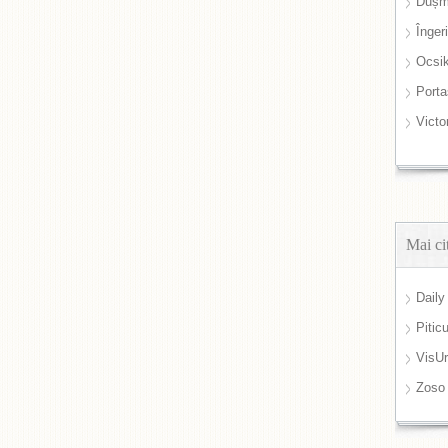
Dușm
Înger
Ocsi
Port
Victo
Mai ci
Daily
Pitic
VisUr
Zoso