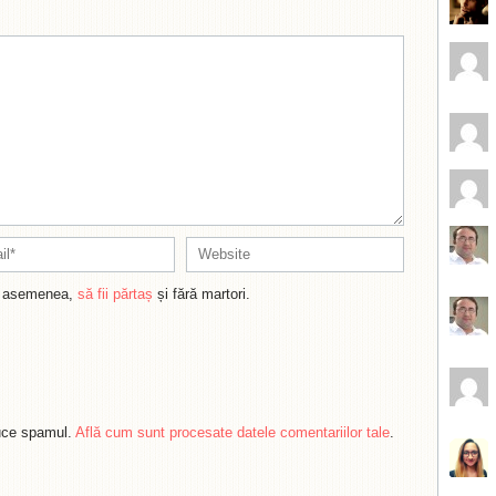
de asemenea,
să fii părtaș
și fără martori.
duce spamul.
Află cum sunt procesate datele comentariilor tale
.