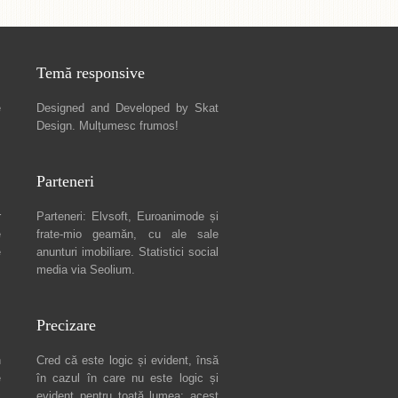
Temă responsive
e
Designed and Developed by
Skat
Design
. Mulțumesc frumos!
Parteneri
r
Parteneri:
Elvsoft
,
Euroanimode
și
e
frate-mio geamăn, cu ale sale
e
anunturi imobiliare
. Statistici social
media via
Seolium
.
Precizare
n
Cred că este logic și evident, însă
e
în cazul în care nu este logic și
c
evident pentru toată lumea: acest