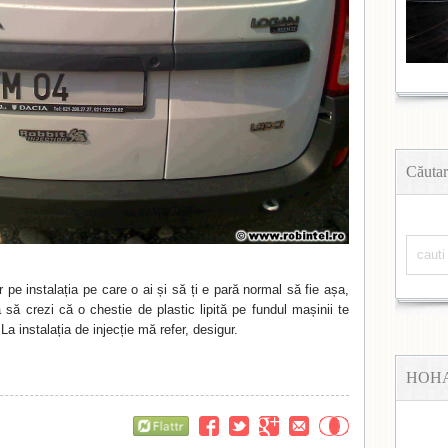
Căutar
r pe instalația pe care o ai și să ți e pară normal să fie așa,
a să crezi că o chestie de plastic lipită pe fundul mașinii te
La instalația de injecție mă refer, desigur.
HOH
Flattr