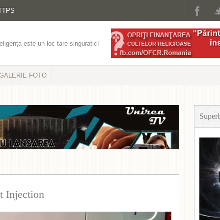
TTPS
eligența este un loc tare singuratic!
GALERIE FOTO
Super
 Injection