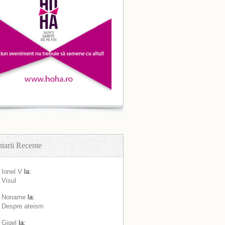
arii Recente
Ionel V
la:
Visul
Noname
la:
Despre ateism
Gigel
la: