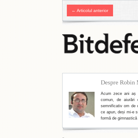
← Articolul anterior
Despre Robin 
Acum zece ani aș f
comun, de aiurări 
semnificativ om de cu
ce apun, deși mi-e su
formă de gimnastică 