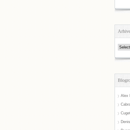
Arhiv
Arhive
Blogro
Alex 
Cabra
Cuget
Deni