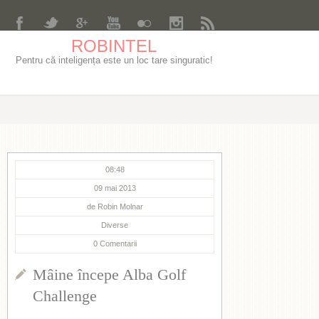
ROBINTEL
Pentru că inteligența este un loc tare singuratic!
08:48
09 mai 2013
de
Robin Molnar
Diverse
0
Comentarii
Mâine începe Alba Golf
Challenge