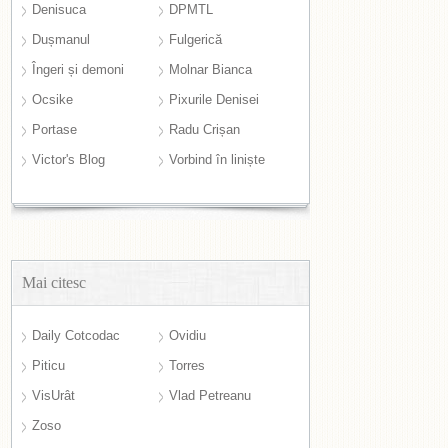
Denisuca
DPMTL
Dușmanul
Fulgerică
Îngeri și demoni
Molnar Bianca
Ocsike
Pixurile Denisei
Portase
Radu Crișan
Victor's Blog
Vorbind în liniște
Mai citesc
Daily Cotcodac
Ovidiu
Piticu
Torres
VisUrât
Vlad Petreanu
Zoso