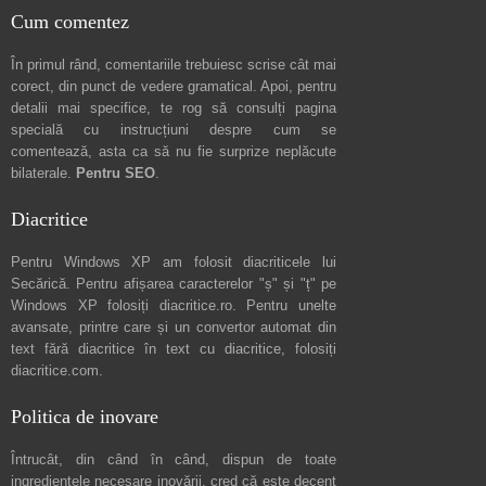
Cum comentez
În primul rând, comentariile trebuiesc scrise cât mai
corect, din punct de vedere gramatical. Apoi, pentru
detalii mai specifice, te rog să consulți pagina
specială cu instrucțiuni despre
cum se
comentează
, asta ca să nu fie surprize neplăcute
bilaterale.
Pentru SEO
.
Diacritice
Pentru Windows XP am folosit diacriticele lui
Secărică
. Pentru afișarea caracterelor "ș" și "ț" pe
Windows XP folosiți
diacritice.ro
. Pentru unelte
avansate, printre care și un convertor automat din
text fără diacritice în text cu diacritice, folosiți
diacritice.com
.
Politica de inovare
Întrucât, din când în când, dispun de toate
ingredientele necesare inovării, cred că este decent