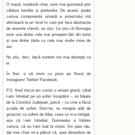
O masă, modestă chiar, este mai gustoasă prin
căldura familiei și prietenilor. De aceea, poate
cumva componenta umană a proiectului mă
afectează la un nivel în care pot face abstracție
de anumite chestii, nu știu. Ce știu că Norvegia
este una dintre cele mai prospere țări din lume
și una dintre țările cu cele mai multe mine de
aur.
Nu știu, deci, dacă suntem noi mai deștepți ca
ei.
În fine, o să revin cu poze pe fluxul de
Instagram/ Twitter/ Facebook.
P.S. Anul trecut am comis o eroare gravă, când
l-am întrebat pe un șofer începător – un băiate
de la Consiliul Județean, parcă – cu cine a făcut
școala de șoferi. Dom’ne, nu mergea atât de
groaznic ca șoferii de Alba, ceea ce m-a intrigat,
așa că l-am întrebat. Dumnealui a înțeles
cumva, că eu l-am luat la mișto. Îmi pare rău,
dar mie chiar mi-a plăcut că, spre deosebire de