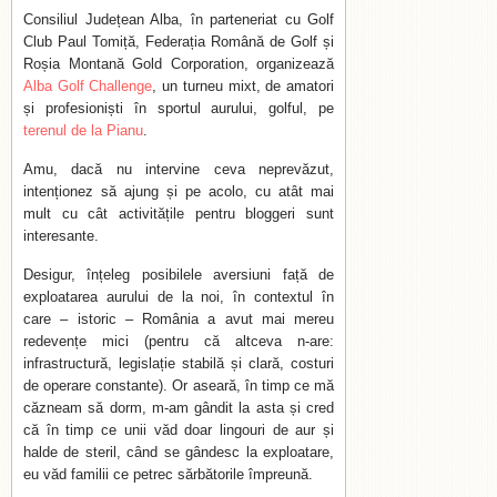
Consiliul Județean Alba, în parteneriat cu Golf
Club Paul Tomiță, Federația Română de Golf și
Roșia Montană Gold Corporation, organizează
Alba Golf Challenge
, un turneu mixt, de amatori
și profesioniști în sportul aurului, golful, pe
terenul de la Pianu
.
Amu, dacă nu intervine ceva neprevăzut,
intenționez să ajung și pe acolo, cu atât mai
mult cu cât activitățile pentru bloggeri sunt
interesante.
Desigur, înțeleg posibilele aversiuni față de
exploatarea aurului de la noi, în contextul în
care – istoric – România a avut mai mereu
redevențe mici (pentru că altceva n-are:
infrastructură, legislație stabilă și clară, costuri
de operare constante). Or aseară, în timp ce mă
căzneam să dorm, m-am gândit la asta și cred
că în timp ce unii văd doar lingouri de aur și
halde de steril, când se gândesc la exploatare,
eu văd familii ce petrec sărbătorile împreună.