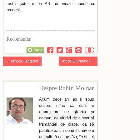
restul șoferilor de AB, dumnealui conducea
prudent.
Recomanda:
Flattr
← Articolul anterior
Articolul urmator →
Despre Robin Molnar
Acum zece ani aș fi spus
despre mine că sunt o
împrejurare de straniu și
comun, de aiurări de clopot și
frământări de clape, ca să
parafrazez un semnificativ om
de cultură dar, astăzi, în suflet