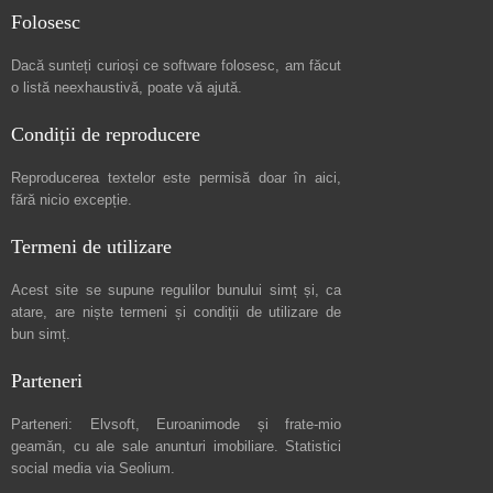
Folosesc
Dacă sunteți curioși ce software folosesc, am făcut
o listă neexhaustivă
, poate vă ajută.
Condiții de reproducere
Reproducerea textelor este permisă doar în
aici
,
fără nicio excepție.
Termeni de utilizare
Acest site se supune regulilor bunului simț și, ca
atare, are niște
termeni și condiții de utilizare
de
bun simț.
Parteneri
Parteneri:
Elvsoft
,
Euroanimode
și frate-mio
geamăn, cu ale sale
anunturi imobiliare
. Statistici
social media via
Seolium
.