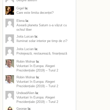
Despre ateism
Gigel
la:
Care este limita decenței?
Elena
la:
Aseară planeta Saturn s-a văzut cu
ochiul liber
Joita Luican
la:
Iluminat solar interior pe timp de zi?
Joita Lucian
la:
Protejează, restaurează, finanțează
Robin Molnar
la:
Voluntari în Europa: Alegeri
Prezidențiale (2019) – Turul 2
Robin Molnar
la:
Voluntari în Europa: Alegeri
Prezidențiale (2019) – Turul 2
UndeadAlien
la:
Voluntari în Europa: Alegeri
Prezidențiale (2019) – Turul 2
George
la: