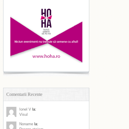
Comentarii Recente
Ionel V
la:
Visul
Noname
la: