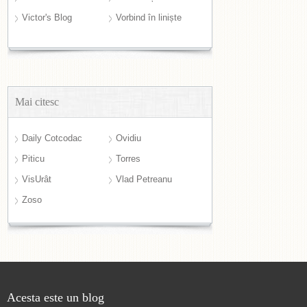
Victor's Blog
Vorbind în liniște
Mai citesc
Daily Cotcodac
Ovidiu
Piticu
Torres
VisUrât
Vlad Petreanu
Zoso
Acesta este un blog