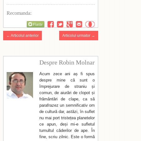
Recomanda:
Flattr
← Articolul anterior
Articolul urmator →
Despre Robin Molnar
Acum zece ani aș fi spus
despre mine că sunt o
împrejurare de straniu și
comun, de aiurări de clopot și
frământări de clape, ca să
parafrazez un semnificativ om
de cultură dar, astăzi, în suflet
nu mai port tristețea planetelor
ce apun, deși mi-e sufletul
tumultul căderilor de ape. În
fine, scriu zilnic. Este o formă