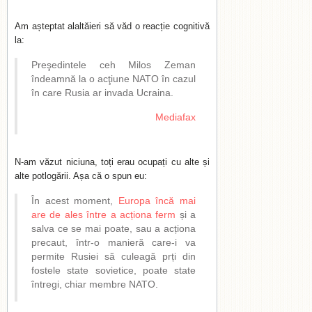
Am așteptat alaltăieri să văd o reacție cognitivă
la:
Preşedintele ceh Milos Zeman
îndeamnă la o acţiune NATO în cazul
în care Rusia ar invada Ucraina.
Mediafax
N-am văzut niciuna, toți erau ocupați cu alte și
alte potlogării. Așa că o spun eu:
În acest moment,
Europa încă mai
are de ales între a acționa ferm
și a
salva ce se mai poate, sau a acționa
precaut, într-o manieră care-i va
permite Rusiei să culeagă prți din
fostele state sovietice, poate state
întregi, chiar membre NATO.