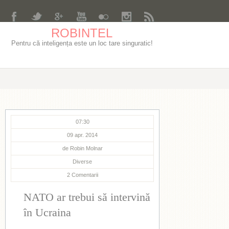
ROBINTEL
Pentru că inteligența este un loc tare singuratic!
07:30
09 apr. 2014
de
Robin Molnar
Diverse
2
Comentarii
NATO ar trebui să intervină
în Ucraina