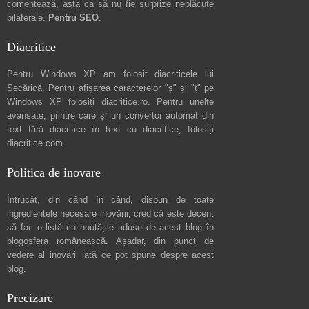
comentează
, asta ca să nu fie surprize neplăcute
bilaterale.
Pentru SEO
.
Diacritice
Pentru Windows XP am folosit diacriticele lui
Secărică
. Pentru afișarea caracterelor "ș" și "ț" pe
Windows XP folosiți
diacritice.ro
. Pentru unelte
avansate, printre care și un convertor automat din
text fără diacritice în text cu diacritice, folosiți
diacritice.com
.
Politica de inovare
Întrucât, din când în când, dispun de toate
ingredientele necesare inovării, cred că este decent
să fac o listă cu noutățile aduse de acest blog în
blogosfera românească. Așadar, din punct de
vedere al inovării iată ce pot spune
despre acest
blog
.
Precizare