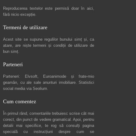
Reproducerea textelor este permisă doar în
aici
,
fără nicio excepție.
Termeni de utilizare
Acest site se supune regulilor bunului simț și, ca
atare, are niște
termeni și condiții de utilizare
de
bun simț.
Parteneri
Parteneri:
Elvsoft
,
Euroanimode
și frate-mio
geamăn, cu ale sale
anunturi imobiliare
. Statistici
social media via
Seolium
.
Cum comentez
În primul rând, comentariile trebuiesc scrise cât mai
corect, din punct de vedere gramatical. Apoi, pentru
detalii mai specifice, te rog să consulți pagina
specială cu instrucțiuni despre
cum se