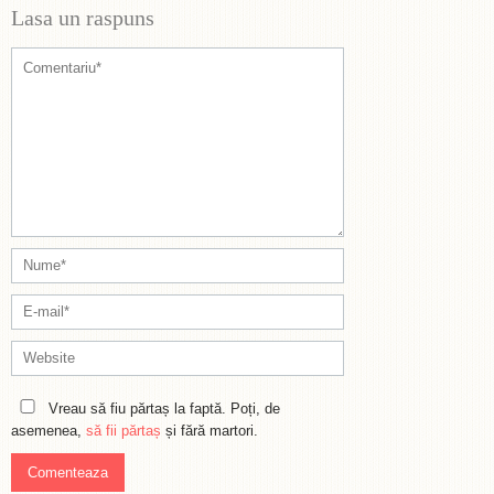
Lasa un raspuns
Vreau să fiu părtaș la faptă. Poți, de
asemenea,
să fii părtaș
și fără martori.