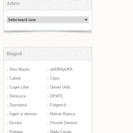
Arhive
Arhive
Blogroll
Alex Mazilu
aNDRIIpOPA
Cabral
Cipoc
Cuget Liber
Daniel Urda
Denisuca
DPMTL
Dușmanul
Fulgerică
Îngeri și demoni
Molnar Bianca
Ocsike
Pixurile Denisei
Portase
Radu Crișan