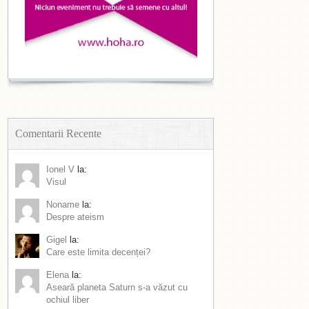
Comentarii Recente
Ionel V
la:
Visul
Noname
la:
Despre ateism
Gigel
la:
Care este limita decenței?
Elena
la:
Aseară planeta Saturn s-a văzut cu
ochiul liber