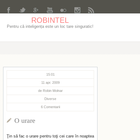
ROBINTEL
Pentru că inteligența este un loc tare singuratic!
15:01
11 apr. 2009
de
Robin Molnar
Diverse
6
Comentarii
O urare
Ţin să fac o urare pentru toţi cei care în noaptea