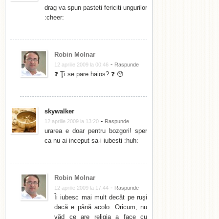
drag va spun pasteti fericiti ungurilor
:cheer:
Robin Molnar
-
12 aprilie 2009 la 00:46
Raspunde
❓ Ţi se pare haios? ❓ 😯
skywalker
-
12 aprilie 2009 la 13:20
Raspunde
urarea e doar pentru bozgori! sper
ca nu ai inceput sa-i iubesti :huh:
Robin Molnar
-
12 aprilie 2009 la 17:44
Raspunde
Îi iubesc mai mult decât pe ruşi
dacă e până acolo. Oricum, nu
văd ce are religia a face cu