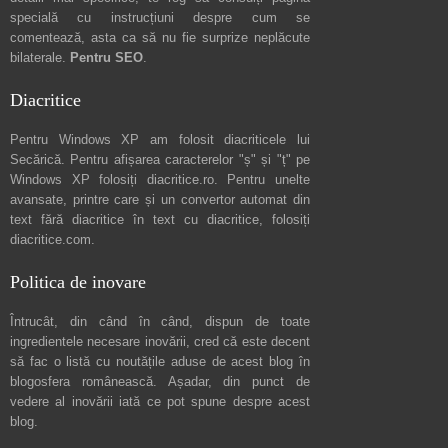
specială cu instrucțiuni despre
cum se
comentează
, asta ca să nu fie surprize neplăcute
bilaterale.
Pentru SEO
.
Diacritice
Pentru Windows XP am folosit diacriticele lui
Secărică
. Pentru afișarea caracterelor "ș" și "ț" pe
Windows XP folosiți
diacritice.ro
. Pentru unelte
avansate, printre care și un convertor automat din
text fără diacritice în text cu diacritice, folosiți
diacritice.com
.
Politica de inovare
Întrucât, din când în când, dispun de toate
ingredientele necesare inovării, cred că este decent
să fac o listă cu noutățile aduse de acest blog în
blogosfera românească. Așadar, din punct de
vedere al inovării iată ce pot spune
despre acest
blog
.