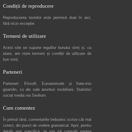
Condiții de reproducere
Reproducerea textelor este permisă doar în
aici
,
fără nicio excepție.
Termeni de utilizare
Acest site se supune regulilor bunului simț și, ca
atare, are niște
termeni și condiții de utilizare
de
bun simț.
Parteneri
Parteneri:
Elvsoft
,
Euroanimode
și frate-mio
geamăn, cu ale sale
anunturi imobiliare
. Statistici
social media via
Seolium
.
Cum comentez
În primul rând, comentariile trebuiesc scrise cât mai
corect, din punct de vedere gramatical. Apoi, pentru
detalii mai specifice, te rog să consulți pagina