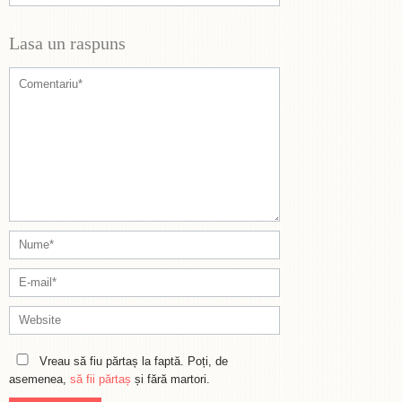
Lasa un raspuns
Vreau să fiu părtaș la faptă. Poți, de
asemenea,
să fii părtaș
și fără martori.