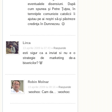
eventualele disensiuni. După
cum spunea şi Petre Ţuţea, în
temniţele comuniste catolicii îi
ajutau pe ai noştri să-şi păstreze
credinţa în Dumnezeu. 😉
Lirca
-
13 aprilie 2009 la 07:43
Raspunde
esti sigur ca a inviat si nu e o
strategie de marketing de-a
bisericilor? 👿
Robin Molnar
-
13 aprilie 2009 la 08:16
Raspunde
:woohoo: Cam da… :woohoo: