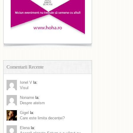
Comentarii Recente
Ionel V
la:
Visul
Noname
la:
Despre ateism
Gigel
la:
Care este limita decenței?
Elena
la: