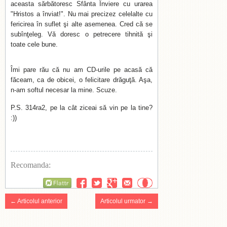
aceasta sărbătoresc Sfânta Înviere cu urarea
"Hristos a înviat!". Nu mai precizez celelalte cu
fericirea în suflet şi alte asemenea. Cred că se
subînţeleg. Vă doresc o petrecere tihnită şi
toate cele bune.
Îmi pare rău că nu am CD-urile pe acasă că
făceam, ca de obicei, o felicitare drăguţă. Aşa,
n-am softul necesar la mine. Scuze.
P.S. 314ra2, pe la cât ziceai să vin pe la tine?
:))
Recomanda:
Flattr
← Articolul anterior
Articolul urmator →