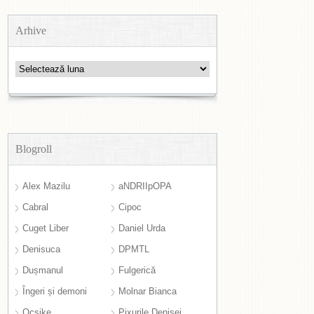
Arhive
Arhive
Blogroll
Alex Mazilu
aNDRIIpOPA
Cabral
Cipoc
Cuget Liber
Daniel Urda
Denisuca
DPMTL
Dușmanul
Fulgerică
Îngeri și demoni
Molnar Bianca
Ocsike
Pixurile Denisei