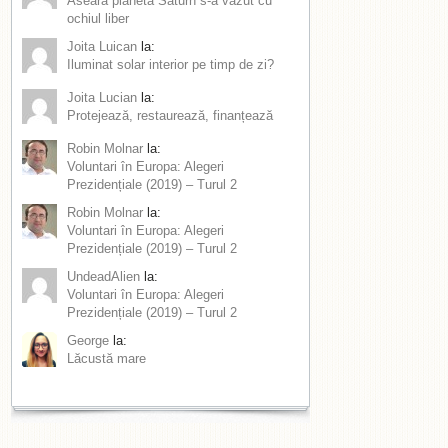
Aseară planeta Saturn s-a văzut cu
ochiul liber
Joita Luican
la:
Iluminat solar interior pe timp de zi?
Joita Lucian
la:
Protejează, restaurează, finanțează
Robin Molnar
la:
Voluntari în Europa: Alegeri
Prezidențiale (2019) – Turul 2
Robin Molnar
la:
Voluntari în Europa: Alegeri
Prezidențiale (2019) – Turul 2
UndeadAlien
la:
Voluntari în Europa: Alegeri
Prezidențiale (2019) – Turul 2
George
la:
Lăcustă mare