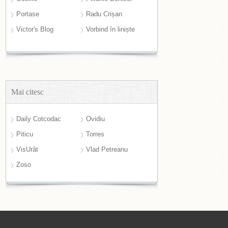
Portase
Radu Crișan
Victor's Blog
Vorbind în liniște
Mai citesc
Daily Cotcodac
Ovidiu
Piticu
Torres
VisUrât
Vlad Petreanu
Zoso