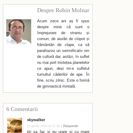
Despre Robin Molnar
Acum zece ani aș fi spus
despre mine că sunt o
împrejurare de straniu și
comun, de aiurări de clopot și
frământări de clape, ca să
parafrazez un semnificativ om
de cultură dar, astăzi, în suflet
nu mai port tristețea planetelor
ce apun, deși mi-e sufletul
tumultul căderilor de ape. În
fine, scriu zilnic. Este o formă
de gimnastică mintală.
6 Comentarii
skywalker
-
11 aprilie 2009 la 21:38
Raspunde
tin sa fac si eu urare si cu mare