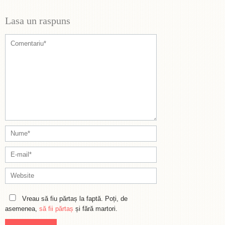
Lasa un raspuns
Vreau să fiu părtaș la faptă. Poți, de
asemenea,
să fii părtaș
și fără martori.