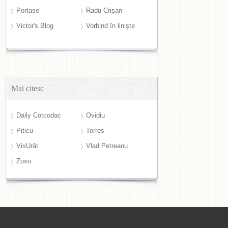
Portase
Radu Crișan
Victor's Blog
Vorbind în liniște
Mai citesc
Daily Cotcodac
Ovidiu
Piticu
Torres
VisUrât
Vlad Petreanu
Zoso