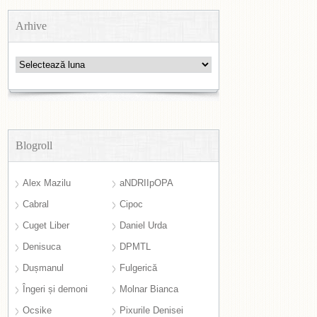
Arhive
Arhive
Blogroll
Alex Mazilu
aNDRIIpOPA
Cabral
Cipoc
Cuget Liber
Daniel Urda
Denisuca
DPMTL
Dușmanul
Fulgerică
Îngeri și demoni
Molnar Bianca
Ocsike
Pixurile Denisei