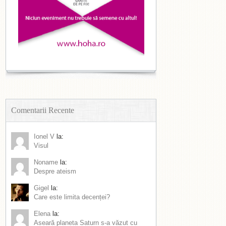
Comentarii Recente
Ionel V
la:
Visul
Noname
la:
Despre ateism
Gigel
la:
Care este limita decenței?
Elena
la:
Aseară planeta Saturn s-a văzut cu