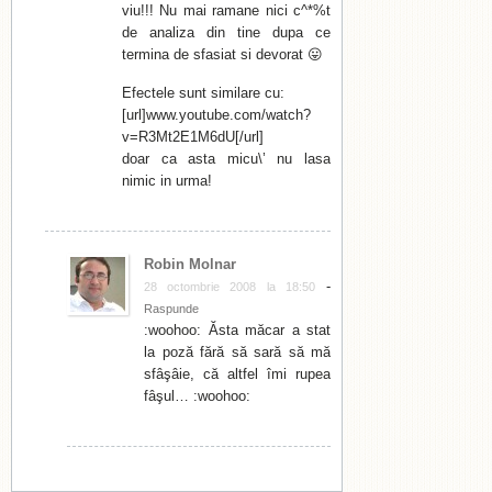
viu!!! Nu mai ramane nici c^*%t
de analiza din tine dupa ce
termina de sfasiat si devorat 😛
Efectele sunt similare cu:
[url]www.youtube.com/watch?
v=R3Mt2E1M6dU[/url]
doar ca asta micu\’ nu lasa
nimic in urma!
Robin Molnar
-
28 octombrie 2008 la 18:50
Raspunde
:woohoo: Ăsta măcar a stat
la poză fără să sară să mă
sfâşâie, că altfel îmi rupea
fâşul… :woohoo: