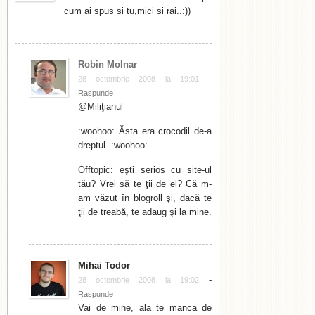
cum ai spus si tu,mici si rai..:))
Robin Molnar
-
28 octombrie 2008 la 19:01
Raspunde
@Miliţianul
:woohoo: Ăsta era crocodil de-a
dreptul. :woohoo:
Offtopic: eşti serios cu site-ul
tău? Vrei să te ţii de el? Că m-
am văzut în blogroll şi, dacă te
ţii de treabă, te adaug şi la mine.
Mihai Todor
-
28 octombrie 2008 la 19:02
Raspunde
Vai de mine, ala te manca de