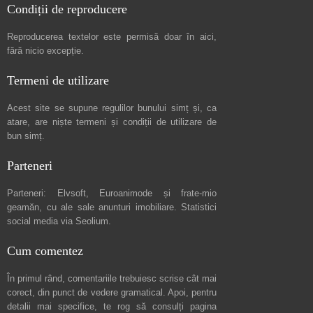
Condiții de reproducere
Reproducerea textelor este permisă doar în
aici
,
fără nicio excepție.
Termeni de utilizare
Acest site se supune regulilor bunului simț și, ca
atare, are niște
termeni și condiții de utilizare
de
bun simț.
Parteneri
Parteneri:
Elvsoft
,
Euroanimode
și frate-mio
geamăn, cu ale sale
anunturi imobiliare
. Statistici
social media via
Seolium
.
Cum comentez
În primul rând, comentariile trebuiesc scrise cât mai
corect, din punct de vedere gramatical. Apoi, pentru
detalii mai specifice, te rog să consulți pagina