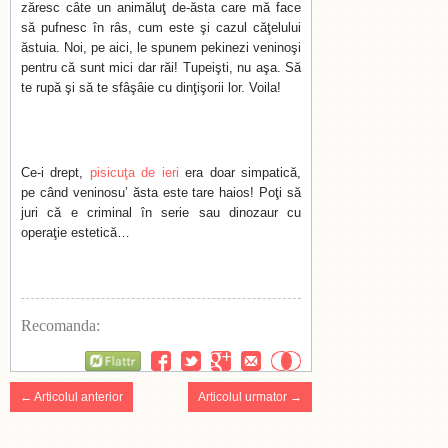
zăresc câte un animăluţ de-ăsta care mă face
să pufnesc în râs, cum este şi cazul căţelului
ăstuia. Noi, pe aici, le spunem pekinezi veninoşi
pentru că sunt mici dar răi! Tupeişti, nu aşa. Să
te rupă şi să te sfâşâie cu dinţişorii lor. Voila!
Ce-i drept,
pisicuţa de ieri
era doar simpatică,
pe când veninosu’ ăsta este tare haios! Poţi să
juri că e criminal în serie sau dinozaur cu
operaţie estetică…
Recomanda:
Flattr
← Articolul anterior
Articolul urmator →