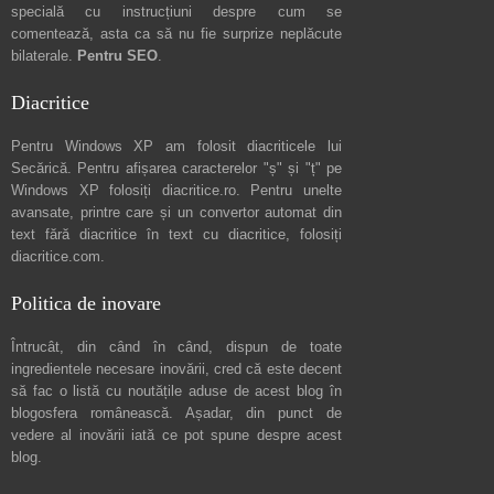
specială cu instrucțiuni despre
cum se
comentează
, asta ca să nu fie surprize neplăcute
bilaterale.
Pentru SEO
.
Diacritice
Pentru Windows XP am folosit diacriticele lui
Secărică
. Pentru afișarea caracterelor "ș" și "ț" pe
Windows XP folosiți
diacritice.ro
. Pentru unelte
avansate, printre care și un convertor automat din
text fără diacritice în text cu diacritice, folosiți
diacritice.com
.
Politica de inovare
Întrucât, din când în când, dispun de toate
ingredientele necesare inovării, cred că este decent
să fac o listă cu noutățile aduse de acest blog în
blogosfera românească. Așadar, din punct de
vedere al inovării iată ce pot spune
despre acest
blog
.