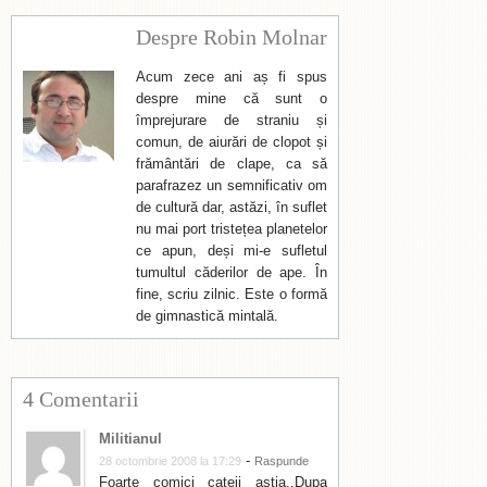
Despre Robin Molnar
Acum zece ani aș fi spus
despre mine că sunt o
împrejurare de straniu și
comun, de aiurări de clopot și
frământări de clape, ca să
parafrazez un semnificativ om
de cultură dar, astăzi, în suflet
nu mai port tristețea planetelor
ce apun, deși mi-e sufletul
tumultul căderilor de ape. În
fine, scriu zilnic. Este o formă
de gimnastică mintală.
4 Comentarii
Militianul
-
28 octombrie 2008 la 17:29
Raspunde
Foarte comici cateii astia..Dupa