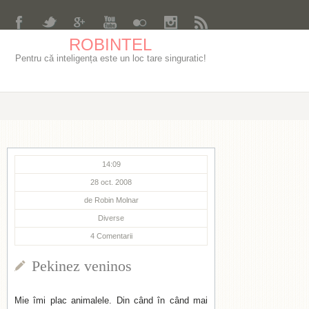
ROBINTEL
Pentru că inteligența este un loc tare singuratic!
14:09
28 oct. 2008
de
Robin Molnar
Diverse
4
Comentarii
Pekinez veninos
Mie îmi plac animalele. Din când în când mai