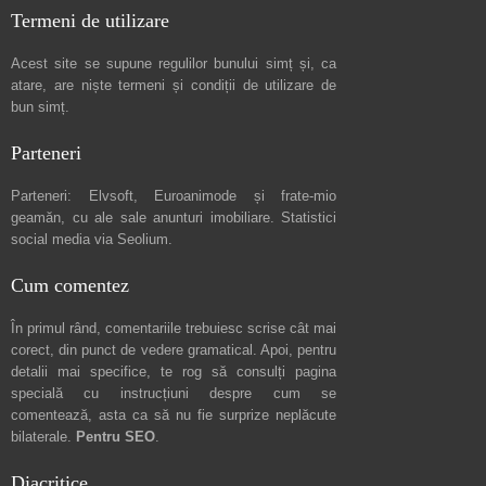
Termeni de utilizare
Acest site se supune regulilor bunului simț și, ca
atare, are niște
termeni și condiții de utilizare
de
bun simț.
Parteneri
Parteneri:
Elvsoft
,
Euroanimode
și frate-mio
geamăn, cu ale sale
anunturi imobiliare
. Statistici
social media via
Seolium
.
Cum comentez
În primul rând, comentariile trebuiesc scrise cât mai
corect, din punct de vedere gramatical. Apoi, pentru
detalii mai specifice, te rog să consulți pagina
specială cu instrucțiuni despre
cum se
comentează
, asta ca să nu fie surprize neplăcute
bilaterale.
Pentru SEO
.
Diacritice