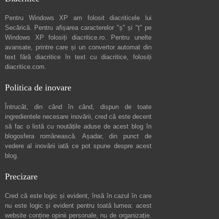
Pentru Windows XP am folosit diacriticele lui
Secărică
. Pentru afișarea caracterelor "ș" și "ț" pe
Windows XP folosiți
diacritice.ro
. Pentru unelte
avansate, printre care și un convertor automat din
text fără diacritice în text cu diacritice, folosiți
diacritice.com
.
Politica de inovare
Întrucât, din când în când, dispun de toate
ingredientele necesare inovării, cred că este decent
să fac o listă cu noutățile aduse de acest blog în
blogosfera românească. Așadar, din punct de
vedere al inovării iată ce pot spune
despre acest
blog
.
Precizare
Cred că este logic și evident, însă în cazul în care
nu este logic și evident pentru toată lumea: acest
website conține opinii personale, nu de organizație.