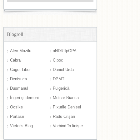
Blogroll
Alex Mazilu
aNDRIIpOPA
Cabral
Cipoc
Cuget Liber
Daniel Urda
Denisuca
DPMTL
Dușmanul
Fulgerică
Îngeri și demoni
Molnar Bianca
Ocsike
Pixurile Denisei
Portase
Radu Crișan
Victor's Blog
Vorbind în liniște