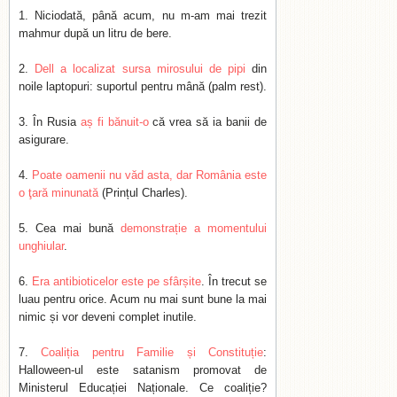
Niciodată, până acum, nu m-am mai trezit
mahmur după un litru de bere.
Dell a localizat sursa mirosului de pipi
din
noile laptopuri: suportul pentru mână (palm rest).
În Rusia
aș fi bănuit-o
că vrea să ia banii de
asigurare.
Poate oamenii nu văd asta, dar România este
o ţară minunată
(Prințul Charles).
Cea mai bună
demonstrație a momentului
unghiular
.
Era antibioticelor este pe sfârșite
. În trecut se
luau pentru orice. Acum nu mai sunt bune la mai
nimic și vor deveni complet inutile.
Coaliția pentru Familie și Constituție
:
Halloween-ul este satanism promovat de
Ministerul Educației Naționale. Ce coaliție?