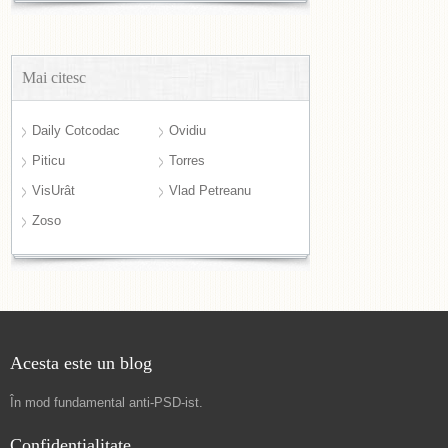
Mai citesc
Daily Cotcodac
Ovidiu
Piticu
Torres
VisUrât
Vlad Petreanu
Zoso
Acesta este un blog
În mod fundamental
anti-PSD-ist
.
Confidențialitate