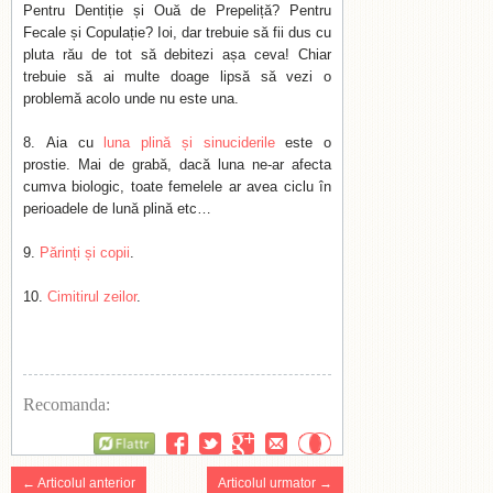
Pentru Dentiție și Ouă de Prepeliță? Pentru
Fecale și Copulație? Ioi, dar trebuie să fii dus cu
pluta rău de tot să debitezi așa ceva! Chiar
trebuie să ai multe doage lipsă să vezi o
problemă acolo unde nu este una.
Aia cu
luna plină și sinuciderile
este o
prostie. Mai de grabă, dacă luna ne-ar afecta
cumva biologic, toate femelele ar avea ciclu în
perioadele de lună plină etc…
Părinți și copii
.
Cimitirul zeilor
.
Recomanda:
Flattr
← Articolul anterior
Articolul urmator →