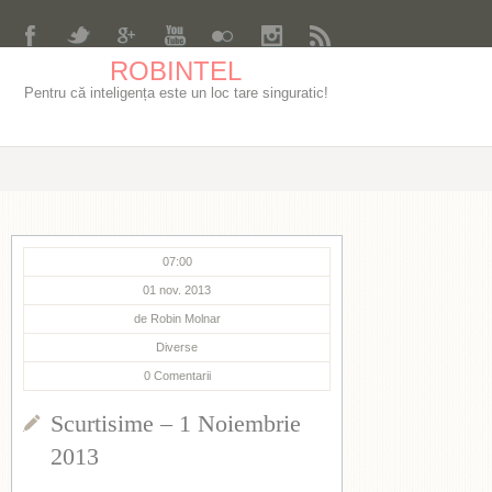
ROBINTEL
Pentru că inteligența este un loc tare singuratic!
07:00
01 nov. 2013
de
Robin Molnar
Diverse
0
Comentarii
Scurtisime – 1 Noiembrie
2013