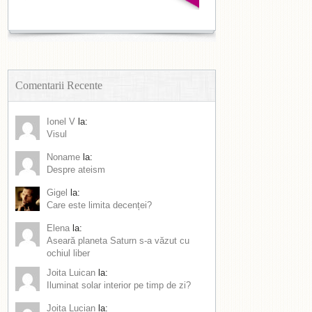
Comentarii Recente
Ionel V
la:
Visul
Noname
la:
Despre ateism
Gigel
la:
Care este limita decenței?
Elena
la:
Aseară planeta Saturn s-a văzut cu
ochiul liber
Joita Luican
la:
Iluminat solar interior pe timp de zi?
Joita Lucian
la: