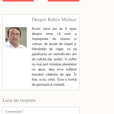
Despre Robin Molnar
Acum zece ani aș fi spus
despre mine că sunt o
împrejurare de straniu și
comun, de aiurări de clopot și
frământări de clape, ca să
parafrazez un semnificativ om
de cultură dar, astăzi, în suflet
nu mai port tristețea planetelor
ce apun, deși mi-e sufletul
tumultul căderilor de ape. În
fine, scriu zilnic. Este o formă
de gimnastică mintală.
Lasa un raspuns