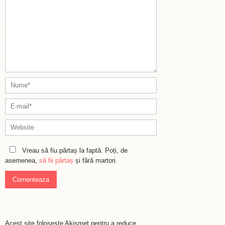
Vreau să fiu părtaș la faptă. Poți, de
asemenea,
să fii părtaș
și fără martori.
Acest site folosește Akismet pentru a reduce