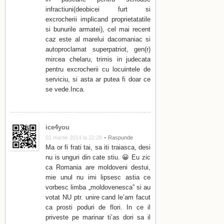
infractiuni(deobicei furt si
excrocherii implicand proprietatatile
si bunurile armatei), cel mai recent
caz este al marelui dacomaniac si
autoproclamat superpatriot, gen(r)
mircea chelaru, trimis in judecata
pentru excrocherii cu locuintele de
serviciu, si asta ar putea fi doar ce
se vede.Inca.
ice4you
-
01 martie 2014 la 22:28
Raspunde
Ma or fi frati tai, sa iti traiasca, desi
nu is unguri din cate stiu. 😀 Eu zic
ca Romania are moldoveni destui,
mie unul nu imi lipsesc astia ce
vorbesc limba „moldovenesca” si au
votat NU ptr. unire cand le’am facut
ca prosti poduri de flori. In ce il
priveste pe marinar ti’as dori sa il