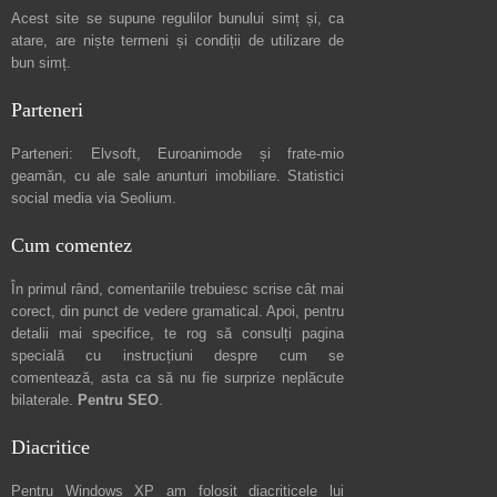
Acest site se supune regulilor bunului simț și, ca
atare, are niște
termeni și condiții de utilizare
de
bun simț.
Parteneri
Parteneri:
Elvsoft
,
Euroanimode
și frate-mio
geamăn, cu ale sale
anunturi imobiliare
. Statistici
social media via
Seolium
.
Cum comentez
În primul rând, comentariile trebuiesc scrise cât mai
corect, din punct de vedere gramatical. Apoi, pentru
detalii mai specifice, te rog să consulți pagina
specială cu instrucțiuni despre
cum se
comentează
, asta ca să nu fie surprize neplăcute
bilaterale.
Pentru SEO
.
Diacritice
Pentru Windows XP am folosit diacriticele lui