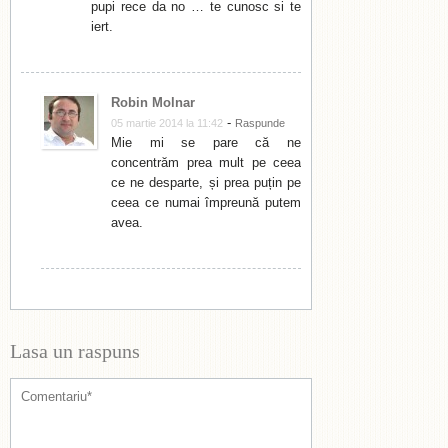
pupi rece da no … te cunosc si te
iert.
Robin Molnar
-
05 martie 2014 la 11:42
Raspunde
Mie mi se pare că ne
concentrăm prea mult pe ceea
ce ne desparte, și prea puțin pe
ceea ce numai împreună putem
avea.
Lasa un raspuns