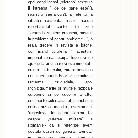
apoi cand insasi „prietena” acestuia
il intreaba ” de ce parte este”(a
nazistilor sau a cui?), iar referitor la
situatia existenta, insasi acesta
(oportunistul conte B.) zice
:”amandoi suntem europeni, nascuti
in probleme si pentru probleme…”, o
reala trecere in revista a istoriei
confirmand „profetia ” acestuia:
imperiul roman ocupa Iudea si se
ajunge la anul zero si evenimentul -
crucial- al timpului, care a trasat un
nou curs intregii istorii a umanitatii;
urmeaza cruciadele, apoi
Inchizitia,marile si multele razboaie
europene si de cucerire a altor
continente,colonialismul, primul si al
doilea razboi mondial, evenimentul
Yugoslavia, iar acum Ukraina…Iar
despre „puterea militara” a
Romaniei- ca si referinte- avem
destule cazuri de generali aruncati
in puscarie pentru serioase