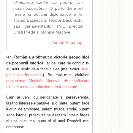
eliminarea vizelor UE pentru fratii
nostri basarabeni.
O parte din merit
revine si actiunii diplomatice a lui
Traian Basescu si Teodor Baconschi,
sau parlamentarilor PPE precum
Cristi Preda si Monica Macovei.
Adrian Papahagi
Ieri,
România a obținut o victorie geopolitică
de proporții istorice
, iar cei care ne conduc n-
au avut nimic de-a face cu ea (mai exact:
n-au
putut s-o împiedice
!). Ba, mai mult, alaltăieri
propunerea Monicăi Macovei de confiscare
extinsă a averilor abuzive a fost adoptată
.
Cum ar veni, cu seriozitate și perseverență,
lăsând interesele parșive la o parte, putem face
lucruri de amploare, putem mișca istoria, putem
scrie istoria, putem să ne așezăm într-un făgaș
al unei vieți mai bune și al unei Românii mai
omenoase.