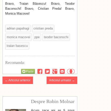
Bravo, Traian Băsescu! Bravo, Teodor
Baconschi! Bravo, Cristian Preda! Bravo,
Monica Macovei!
adrian papahagi
cristian preda
monica macovei
ppe
teodor baconschi
traian basescu
Recomanda:
Flattr
← Articolul anterior
Articolul urmator →
Despre Robin Molnar
Acum zece ani aș fi spus