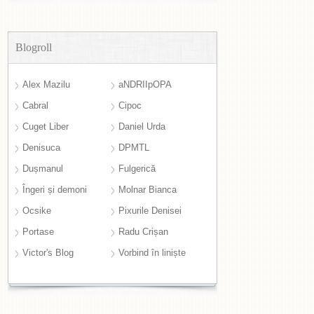
Blogroll
Alex Mazilu
aNDRIIpOPA
Cabral
Cipoc
Cuget Liber
Daniel Urda
Denisuca
DPMTL
Dușmanul
Fulgerică
Îngeri și demoni
Molnar Bianca
Ocsike
Pixurile Denisei
Portase
Radu Crișan
Victor's Blog
Vorbind în liniște