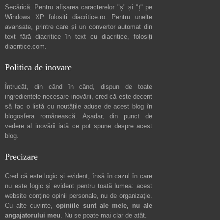
Secărică
. Pentru afișarea caracterelor "ș" și "ț" pe
Windows XP folosiți
diacritice.ro
. Pentru unelte
avansate, printre care și un convertor automat din
text fără diacritice în text cu diacritice, folosiți
diacritice.com
.
Politica de inovare
Întrucât, din când în când, dispun de toate
ingredientele necesare inovării, cred că este decent
să fac o listă cu noutățile aduse de acest blog în
blogosfera românească. Așadar, din punct de
vedere al inovării iată ce pot spune
despre acest
blog
.
Precizare
Cred că este logic și evident, însă în cazul în care
nu este logic și evident pentru toată lumea: acest
website conține opinii personale, nu de organizație.
Cu alte cuvinte,
opiniile sunt ale mele, nu ale
angajatorului meu
. Nu se poate mai clar de atât.