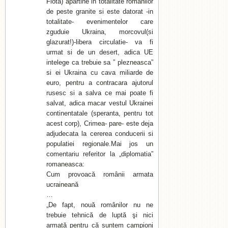
Flota) apartine in totalitate romanilor
de peste granite si este datorat -in
totalitate- evenimentelor care
zguduie Ukraina, morcovul(si
glazurat!)-libera circulatie- va fi
urmat si de un desert, adica UE
intelege ca trebuie sa ” plezneasca”
si ei Ukraina cu cava miliarde de
euro, pentru a contracara ajutorul
rusesc si a salva ce mai poate fi
salvat, adica macar vestul Ukrainei
continentatale (speranta, pentru tot
acest corp), Crimea- pare- este deja
adjudecata la cererea conducerii si
populatiei regionale.Mai jos un
comentariu referitor la „diplomatia”
romaneasca:
Cum provoacă românii armata
ucraineană
…
„De fapt, nouă românilor nu ne
trebuie tehnică de luptă şi nici
armată pentru că suntem campioni