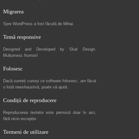
Migrarea
Spre
WordPress a fost făcută de Mihai
.
Temă responsive
Designed and Developed by
Skat Design
.
Mulțumesc frumos!
Folosesc
Dacă sunteți curioși ce software folosesc, am făcut
o listă neexhaustivă
, poate vă ajută.
Condiții de reproducere
Reproducerea textelor este permisă doar în
aici
,
fără nicio excepție.
Termeni de utilizare