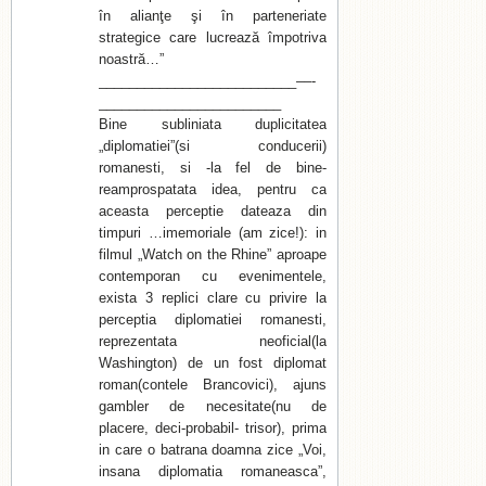
în alianţe şi în parteneriate
strategice care lucrează împotriva
noastră…”
__________________________––-
________________________
Bine subliniata duplicitatea
„diplomatiei”(si conducerii)
romanesti, si -la fel de bine-
reamprospatata idea, pentru ca
aceasta perceptie dateaza din
timpuri …imemoriale (am zice!): in
filmul „Watch on the Rhine” aproape
contemporan cu evenimentele,
exista 3 replici clare cu privire la
perceptia diplomatiei romanesti,
reprezentata neoficial(la
Washington) de un fost diplomat
roman(contele Brancovici), ajuns
gambler de necesitate(nu de
placere, deci-probabil- trisor), prima
in care o batrana doamna zice „Voi,
insana diplomatia romaneasca”,