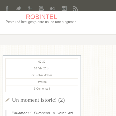
ROBINTEL
Pentru că inteligența este un loc tare singuratic!
07:30
28 feb. 2014
de
Robin Molnar
Diverse
3
Comentarii
Un moment istoric! (2)
Parlamentul European a votat azi