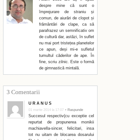
despre mine că sunt o
împrejurare de straniu și
comun, de aiurări de clopot și
frământări de clape, ca să
parafrazez un semnificativ om
de cultură dar, astăzi, în suflet
nu mai port tristețea planetelor
ce apun, deși mi-e sufletul
tumultul căderilor de ape. În
fine, scriu zilnic. Este o formă
de gimnastică mintală.
3 Comentarii
U R A N U S
-
01 martie 2014 la 17:07
Raspunde
Succesul respectiv(cu exceptie cel
repurtat de propunerea monikii
machiavella-sincer, felicitari, insa
tot nu uitam de blocarea dosarului