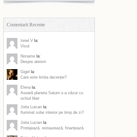
Comentarii Recente
Ionel V
la:
Visul
Noname
la:
Despre ateism
Gigel
la:
Care este limita decenței?
Elena
la:
Aseară planeta Saturn s-a văzut cu
ochiul liber
Joita Luican
la:
Iluminat solar interior pe timp de zi?
Joita Lucian
la:
Protejează, restaurează, finanțează