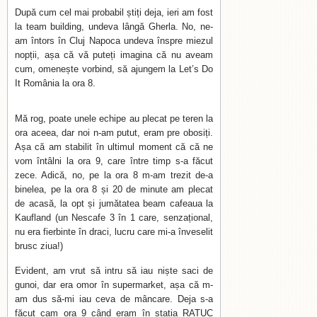
După cum cel mai probabil știți deja, ieri am fost
la team building, undeva lângă Gherla. No, ne-
am întors în Cluj Napoca undeva înspre miezul
nopții, așa că vă puteți imagina că nu aveam
cum, omenește vorbind, să ajungem la Let’s Do
It România la ora 8.
Mă rog, poate unele echipe au plecat pe teren la
ora aceea, dar noi n-am putut, eram pre obosiți.
Așa că am stabilit în ultimul moment că că ne
vom întâlni la ora 9, care între timp s-a făcut
zece. Adică, no, pe la ora 8 m-am trezit de-a
binelea, pe la ora 8 și 20 de minute am plecat
de acasă, la opt și jumătatea beam cafeaua la
Kaufland (un Nescafe 3 în 1 care, senzațional,
nu era fierbinte în draci, lucru care mi-a înveselit
brusc ziua!)
Evident, am vrut să intru să iau niște saci de
gunoi, dar era omor în supermarket, așa că m-
am dus să-mi iau ceva de mâncare. Deja s-a
făcut cam ora 9 când eram în stația RATUC