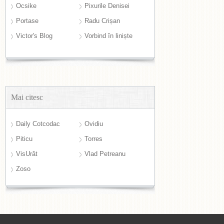
Ocsike
Pixurile Denisei
Portase
Radu Crișan
Victor's Blog
Vorbind în liniște
Mai citesc
Daily Cotcodac
Ovidiu
Piticu
Torres
VisUrât
Vlad Petreanu
Zoso