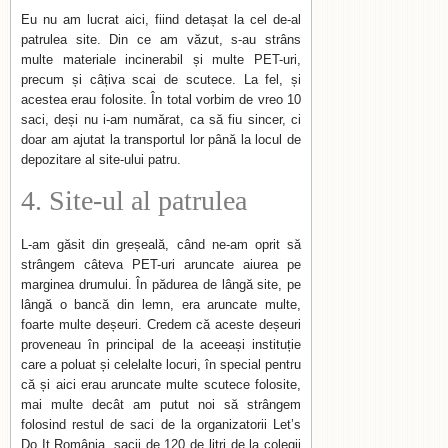
Eu nu am lucrat aici, fiind detașat la cel de-al
patrulea site. Din ce am văzut, s-au strâns
multe materiale incinerabil și multe PET-uri,
precum și câțiva scai de scutece. La fel, și
acestea erau folosite. În total vorbim de vreo 10
saci, deși nu i-am numărat, ca să fiu sincer, ci
doar am ajutat la transportul lor până la locul de
depozitare al site-ului patru.
4. Site-ul al patrulea
L-am găsit din greșeală, când ne-am oprit să
strângem câteva PET-uri aruncate aiurea pe
marginea drumului. În pădurea de lângă site, pe
lângă o bancă din lemn, era aruncate multe,
foarte multe deșeuri. Credem că aceste deșeuri
proveneau în principal de la aceeași instituție
care a poluat și celelalte locuri, în special pentru
că și aici erau aruncate multe scutece folosite,
mai multe decât am putut noi să strângem
folosind restul de saci de la organizatorii Let’s
Do It România, sacii de 120 de litri de la colegii