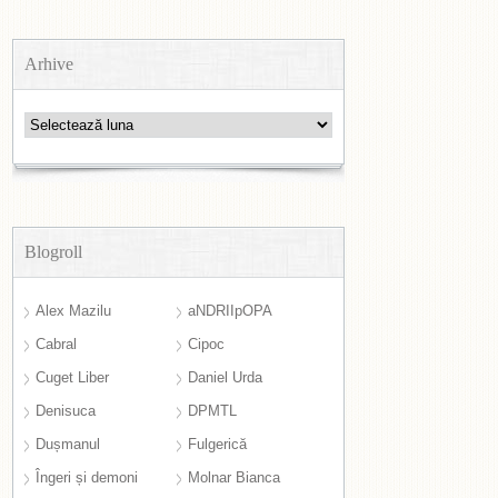
Arhive
Arhive
Blogroll
Alex Mazilu
aNDRIIpOPA
Cabral
Cipoc
Cuget Liber
Daniel Urda
Denisuca
DPMTL
Dușmanul
Fulgerică
Îngeri și demoni
Molnar Bianca