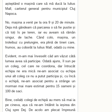
așteptând o mașină care să mă ducă la Iulius
Mall, cartierul general pentru municipiul Cluj
Napoca.
No, mașina a venit pe la ora 9 și 20 de minute.
Deja mă gândeam că parcarea o să fie pustie și
că toți îs pe teren, iar eu aveam să rămân
singur, de lache. Când colo, mașina, un
troleibuz cu prelungire, era plină de tineri care,
frumos, au coborât la Iulius Mall, odată cu mine.
Evident, m-am mai înveselit câd am văzut câtă
lumea avea să participe. Odată ajuns, îl sun pe
un coleg, cel care ne coordona, dar întrucât
echipa ne era mică ne-am asociat cu echipa
unui alt coleg ce nu a putut participa și, cu încă
o echipă, ne-am asociat pentru a strânge un
morman mai mare estimat pentru 15 oameni și
100 de saci.
Bine, ceilalți colegi de echipă au mers să mai ia
pe cineva, așa că ne-am întâlnit la ieșirea din
Cluj spre Dej. De acolo am plecat împreună