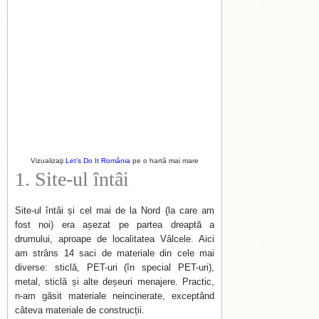
Vizualizaţi
Let’s Do It România
pe o hartă mai mare
1. Site-ul întâi
Site-ul întâi și cel mai de la Nord (la care am
fost noi) era așezat pe partea dreaptă a
drumului, aproape de localitatea Vâlcele. Aici
am strâns 14 saci de materiale din cele mai
diverse: sticlă, PET-uri (în special PET-uri),
metal, sticlă și alte deșeuri menajere. Practic,
n-am găsit materiale neincinerate, exceptând
câteva materiale de construcții.