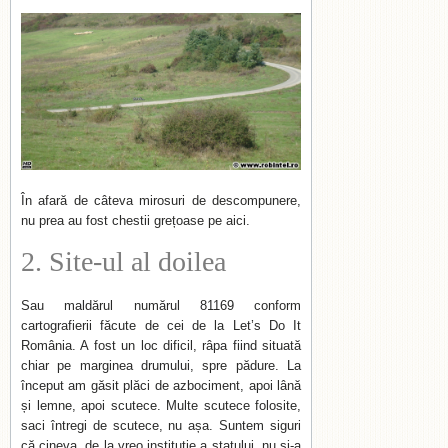
În afară de câteva mirosuri de descompunere,
nu prea au fost chestii grețoase pe aici.
2. Site-ul al doilea
Sau maldărul numărul 81169 conform
cartografierii făcute de cei de la Let’s Do It
România. A fost un loc dificil, râpa fiind situată
chiar pe marginea drumului, spre pădure. La
început am găsit plăci de azbociment, apoi lână
și lemne, apoi scutece. Multe scutece folosite,
saci întregi de scutece, nu așa. Suntem siguri
că cineva, de la vreo instituție a statului, nu și-a