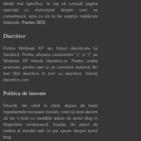
detalii mai specifice, te rog să consulți pagina
specială cu instrucțiuni despre
cum se
comentează
, asta ca să nu fie surprize neplăcute
bilaterale.
Pentru SEO
.
Diacritice
Pentru Windows XP am folosit diacriticele lui
Secărică
. Pentru afișarea caracterelor "ș" și "ț" pe
Windows XP folosiți
diacritice.ro
. Pentru unelte
avansate, printre care și un convertor automat din
text fără diacritice în text cu diacritice, folosiți
diacritice.com
.
Politica de inovare
Întrucât, din când în când, dispun de toate
ingredientele necesare inovării, cred că este decent
să fac o listă cu noutățile aduse de acest blog în
blogosfera românească. Așadar, din punct de
vedere al inovării iată ce pot spune
despre acest
blog
.