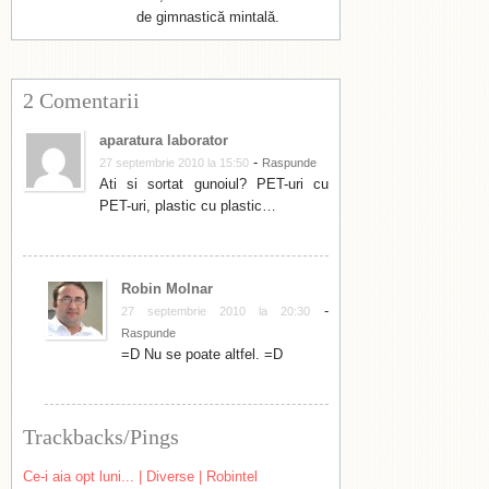
de gimnastică mintală.
2 Comentarii
aparatura laborator
-
27 septembrie 2010 la 15:50
Raspunde
Ati si sortat gunoiul? PET-uri cu
PET-uri, plastic cu plastic…
Robin Molnar
-
27 septembrie 2010 la 20:30
Raspunde
=D Nu se poate altfel. =D
Trackbacks/Pings
Ce-i aia opt luni... | Diverse | Robintel