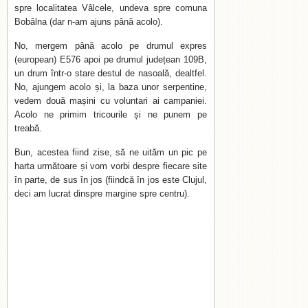
spre localitatea Vâlcele, undeva spre comuna
Bobâlna (dar n-am ajuns până acolo).
No, mergem până acolo pe drumul expres
(european) E576 apoi pe drumul județean 109B,
un drum într-o stare destul de nasoală, dealtfel.
No, ajungem acolo și, la baza unor serpentine,
vedem două mașini cu voluntari ai campaniei.
Acolo ne primim tricourile și ne punem pe
treabă.
Bun, acestea fiind zise, să ne uităm un pic pe
harta următoare și vom vorbi despre fiecare site
în parte, de sus în jos (fiindcă în jos este Clujul,
deci am lucrat dinspre margine spre centru).