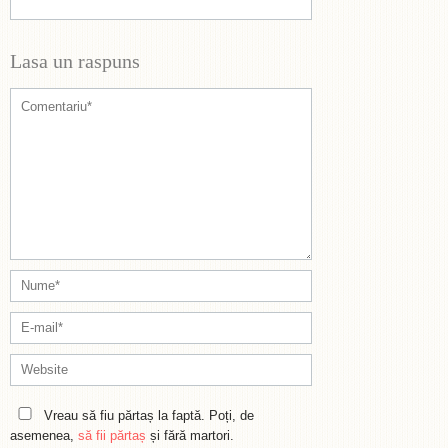
Lasa un raspuns
Vreau să fiu părtaș la faptă. Poți, de
asemenea,
să fii părtaș
și fără martori.