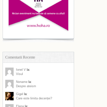
Comentarii Recente
Ionel V
la:
Visul
Noname
la:
Despre ateism
Gigel
la:
Care este limita decenței?
Elena
la: