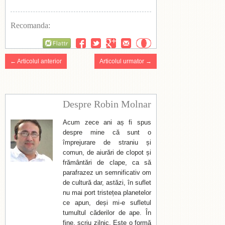
Recomanda:
Flattr
← Articolul anterior
Articolul urmator →
Despre Robin Molnar
Acum zece ani aș fi spus
despre mine că sunt o
împrejurare de straniu și
comun, de aiurări de clopot și
frământări de clape, ca să
parafrazez un semnificativ om
de cultură dar, astăzi, în suflet
nu mai port tristețea planetelor
ce apun, deși mi-e sufletul
tumultul căderilor de ape. În
fine, scriu zilnic. Este o formă