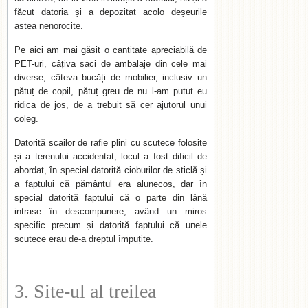
făcut datoria și a depozitat acolo deșeurile
astea nenorocite.
Pe aici am mai găsit o cantitate apreciabilă de
PET-uri, câțiva saci de ambalaje din cele mai
diverse, câteva bucăți de mobilier, inclusiv un
pătuț de copil, pătuț greu de nu l-am putut eu
ridica de jos, de a trebuit să cer ajutorul unui
coleg.
Datorită scailor de rafie plini cu scutece folosite
și a terenului accidentat, locul a fost dificil de
abordat, în special datorită cioburilor de sticlă și
a faptului că pământul era alunecos, dar în
special datorită faptului că o parte din lână
intrase în descompunere, având un miros
specific precum și datorită faptului că unele
scutece erau de-a dreptul împuțite.
3. Site-ul al treilea