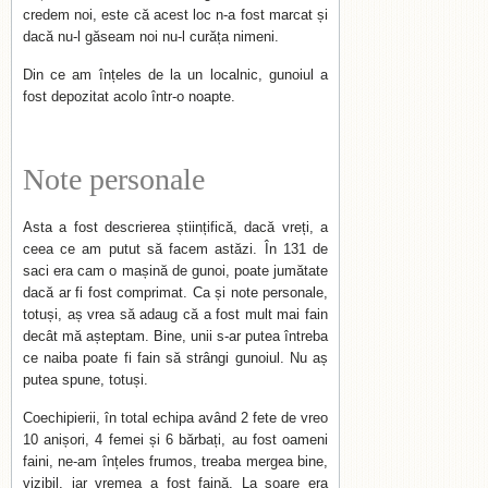
credem noi, este că acest loc n-a fost marcat și
dacă nu-l găseam noi nu-l curăța nimeni.
Din ce am înțeles de la un localnic, gunoiul a
fost depozitat acolo într-o noapte.
Note personale
Asta a fost descrierea științifică, dacă vreți, a
ceea ce am putut să facem astăzi. În 131 de
saci era cam o mașină de gunoi, poate jumătate
dacă ar fi fost comprimat. Ca și note personale,
totuși, aș vrea să adaug că a fost mult mai fain
decât mă așteptam. Bine, unii s-ar putea întreba
ce naiba poate fi fain să strângi gunoiul. Nu aș
putea spune, totuși.
Coechipierii, în total echipa având 2 fete de vreo
10 anișori, 4 femei și 6 bărbați, au fost oameni
faini, ne-am înțeles frumos, treaba mergea bine,
vizibil, iar vremea a fost faină. La soare era