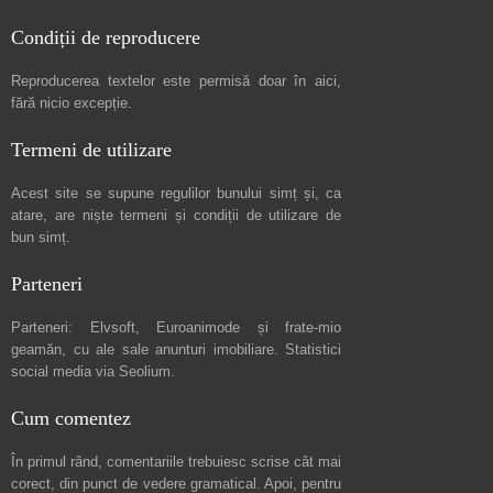
Condiții de reproducere
Reproducerea textelor este permisă doar în
aici
,
fără nicio excepție.
Termeni de utilizare
Acest site se supune regulilor bunului simț și, ca
atare, are niște
termeni și condiții de utilizare
de
bun simț.
Parteneri
Parteneri:
Elvsoft
,
Euroanimode
și frate-mio
geamăn, cu ale sale
anunturi imobiliare
. Statistici
social media via
Seolium
.
Cum comentez
În primul rând, comentariile trebuiesc scrise cât mai
corect, din punct de vedere gramatical. Apoi, pentru