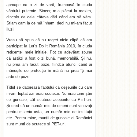
aproape ca o zi de vară, frumoasă în ciuda
vântului puternic. Sincer, m-a plăcut la maxim,
dincolo de cele câteva dăți când era să vărs.
Știam cam la ce mă înham, deci nu mi-am făcut
iluzii.
Vreau să spun că nu regret nicio clipă că am
participat la Let’s Do It România 2010, în ciuda
reticenței mele inițiale. Pot cu adevărat spune
că astăzi a fost o zi bună, memorabilă. Și nu,
nu prea am făcut poze, fiindcă atunci când ai
mănușile de protecție în mână nu prea îți mai
arde de poze.
Titlul se datorează faptului că deșeurile cu care
m-am luptat azi erau scutece. Nu erau cine știe
ce gunoaie, cât scutece acoperite cu PET-uri.
Și cred că un număr mic de omeni sunt vinovați
pentru mizeria asta, un număr mic de instituții
etc. Pentru mine, munții de gunoaie ai României
sunt munți de scutece și PET-uri.