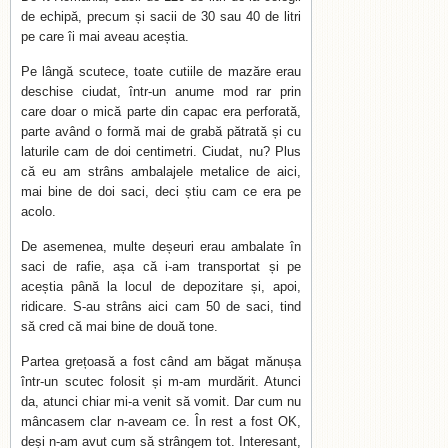
de echipă, precum și sacii de 30 sau 40 de litri
pe care îi mai aveau aceștia.
Pe lângă scutece, toate cutiile de mazăre erau
deschise ciudat, într-un anume mod rar prin
care doar o mică parte din capac era perforată,
parte având o formă mai de grabă pătrată și cu
laturile cam de doi centimetri. Ciudat, nu? Plus
că eu am strâns ambalajele metalice de aici,
mai bine de doi saci, deci știu cam ce era pe
acolo.
De asemenea, multe deșeuri erau ambalate în
saci de rafie, așa că i-am transportat și pe
aceștia până la locul de depozitare și, apoi,
ridicare. S-au strâns aici cam 50 de saci, tind
să cred că mai bine de două tone.
Partea grețoasă a fost când am băgat mănușa
într-un scutec folosit și m-am murdărit. Atunci
da, atunci chiar mi-a venit să vomit. Dar cum nu
mâncasem clar n-aveam ce. În rest a fost OK,
deși n-am avut cum să strângem tot. Interesant,