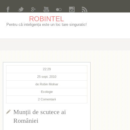
ROBINTEL
Pentru că inteligența este un loc tare singuratic!
22:29
25 sept. 2010
de
Robin Molnar
Ecologie
2
Comentarii
Munții de scutece ai
României