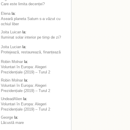
Care este limita decenței?
Elena
la:
Aseară planeta Saturn s-a văzut cu
ochiul liber
Joita Luican
la:
Iluminat solar interior pe timp de zi?
Joita Lucian
la:
Protejează, restaurează, finanțează
Robin Molnar
la:
Voluntari în Europa: Alegeri
Prezidențiale (2019) – Turul 2
Robin Molnar
la:
Voluntari în Europa: Alegeri
Prezidențiale (2019) – Turul 2
UndeadAlien
la:
Voluntari în Europa: Alegeri
Prezidențiale (2019) – Turul 2
George
la:
Lăcustă mare