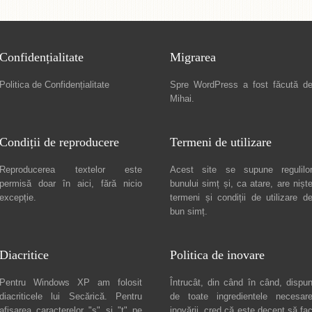
Confidențialitate
Migrarea
Politica de Confidențialitate
Spre
WordPress a fost făcută d
Mihai
.
Condiții de reproducere
Termeni de utilizare
Reproducerea textelor este
Acest site se supune regulilo
permisă doar în
aici
, fără nicio
bunului simț și, ca atare, are nișt
excepție.
termeni și condiții de utilizare
d
bun simț.
Diacritice
Politica de inovare
Pentru Windows XP am folosit
Întrucât, din când în când, dispu
diacriticele lui
Secărică
. Pentru
de toate ingredientele necesar
afișarea caracterelor "ș" și "ț" pe
inovării, cred că este decent să fa