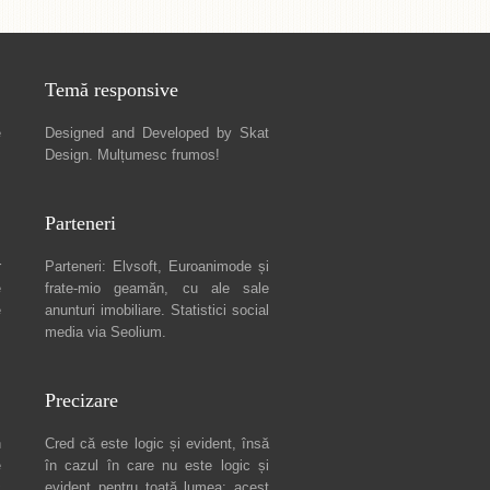
Temă responsive
e
Designed and Developed by
Skat
Design
. Mulțumesc frumos!
Parteneri
r
Parteneri:
Elvsoft
,
Euroanimode
și
e
frate-mio geamăn, cu ale sale
e
anunturi imobiliare
. Statistici social
media via
Seolium
.
Precizare
n
Cred că este logic și evident, însă
e
în cazul în care nu este logic și
c
evident pentru toată lumea: acest