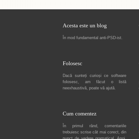
Acesta este un blog
În mod fundamental
anti-PSD-ist
.
Folosesc
Dacă sunteți curioși ce software
folosesc, am făcut
o listă
neexhaustivă
, poate vă ajută.
Cum comentez
În primul rând, comentariile
trebuiesc scrise cât mai corect, din
punct de vedere gramatical. Apoi,