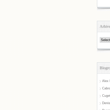
Arhiv
Arhive
Blogro
Alex 
Cabra
Cuget
Deni