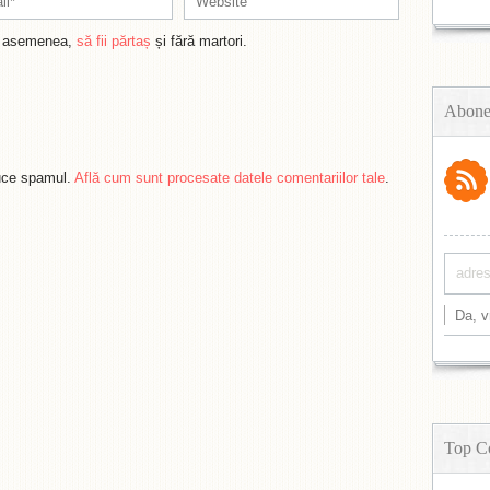
de asemenea,
să fii părtaș
și fără martori.
Abone
duce spamul.
Află cum sunt procesate datele comentariilor tale
.
Top C