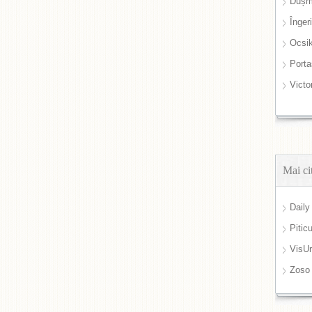
Dușm
Înger
Ocsi
Port
Victo
Mai ci
Daily
Pitic
VisUr
Zoso