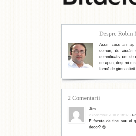
Despre Robin 
Acum zece ani aș f
comun, de aiurări 
semnificativ om de cu
ce apun, deși mi-e su
formă de gimnastică 
2 Comentarii
Jim
-
23 noiembrie 2010 la 18:02
Ra
E facuta de tine sau ai 
decor? 🙂