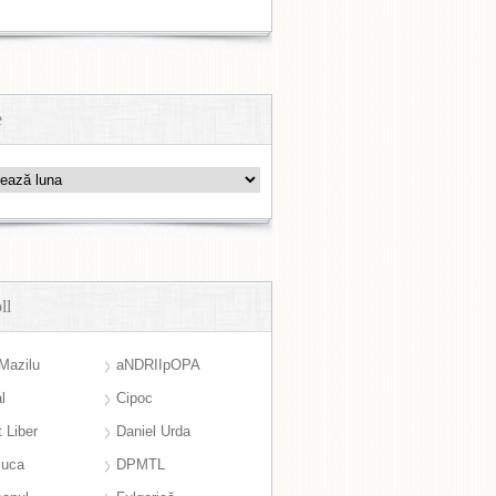
e
ll
Mazilu
aNDRIIpOPA
l
Cipoc
 Liber
Daniel Urda
suca
DPMTL