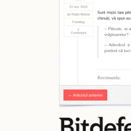
23 nov. 2010
Sunt mișto tare piti
de
Robin Molnar
chinuiți, vă spun eu
Fotoblog
– Piticule, ai
2
Comentarii
vrăjitoarelor?
– Adevărul e 
pretind că lucr
Recomanda:
← Articolul anterior