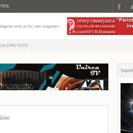
TTPS
eligența este un loc tare singuratic!
GALERIE FOTO
Super
âine