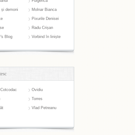
anul
Fulgerică
i și demoni
Molnar Bianca
ke
Pixurile Denisei
ase
Radu Crișan
r's Blog
Vorbind în liniște
tesc
 Cotcodac
Ovidiu
u
Torres
ât
Vlad Petreanu