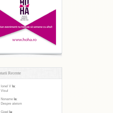
arii Recente
Ionel V
la:
Visul
Noname
la:
Despre ateism
Gigel
la: