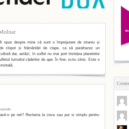
Molnar
i spus despre mine că sunt o împrejurare de straniu și
de clopot și frământări de clape, ca să parafrazez un
ltură dar, astăzi, în suflet nu mai port tristețea planetelor
fletul tumultul căderilor de ape. În fine, scriu zilnic. Este o
mintală.
Coment
spunde
gasit-o pe net? Reclama la ceva sau pur si simplu pentru