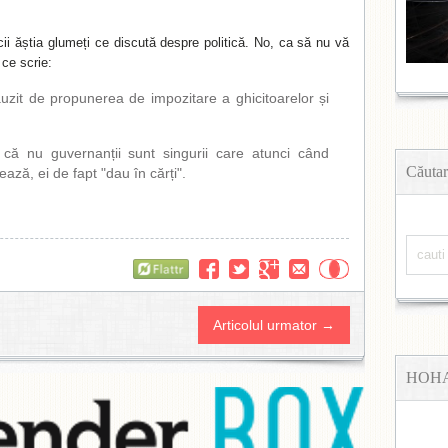
cii ăștia glumeți ce discută despre politică. No, ca să nu vă
 ce scrie:
 auzit de propunerea de impozitare a ghicitoarelor și
că nu guvernanții sunt singurii care atunci când
Căutar
ează, ei de fapt "dau în cărți".
Flattr
Articolul urmator →
HOH