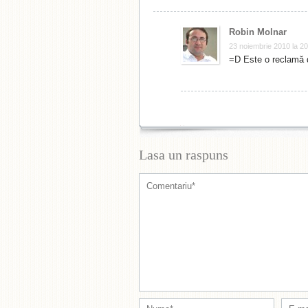
Robin Molnar
23 noiembrie 2010 la 20
=D Este o reclamă d
Lasa un raspuns