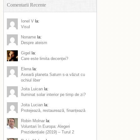
Comentarii Recente
Ionel V
la:
Visul
Noname
la:
Despre ateism
Gigel
la:
Care este limita decenței?
Elena
la:
Aseară planeta Saturn s-a văzut cu
ochiul liber
Joita Luican
la:
Iluminat solar interior pe timp de zi?
Joita Lucian
la:
Protejează, restaurează, finanțează
Robin Molnar
la:
Voluntari în Europa: Alegeri
Prezidențiale (2019) – Turul 2