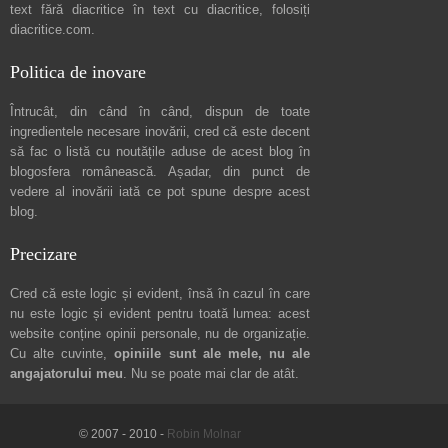
text fără diacritice în text cu diacritice, folosiți
diacritice.com
.
Politica de inovare
Întrucât, din când în când, dispun de toate
ingredientele necesare inovării, cred că este decent
să fac o listă cu noutățile aduse de acest blog în
blogosfera românească. Așadar, din punct de
vedere al inovării iată ce pot spune
despre acest
blog
.
Precizare
Cred că este logic și evident, însă în cazul în care
nu este logic și evident pentru toată lumea: acest
website conține opinii personale, nu de organizație.
Cu alte cuvinte,
opiniile sunt ale mele, nu ale
angajatorului meu
. Nu se poate mai clar de atât.
© 2007 - 2010 -
Robin Molnar