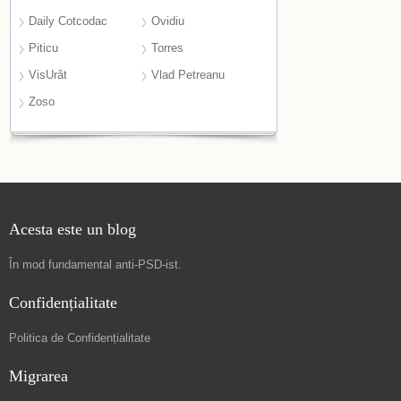
Daily Cotcodac
Ovidiu
Piticu
Torres
VisUrât
Vlad Petreanu
Zoso
Acesta este un blog
În mod fundamental
anti-PSD-ist
.
Confidențialitate
Politica de Confidențialitate
Migrarea