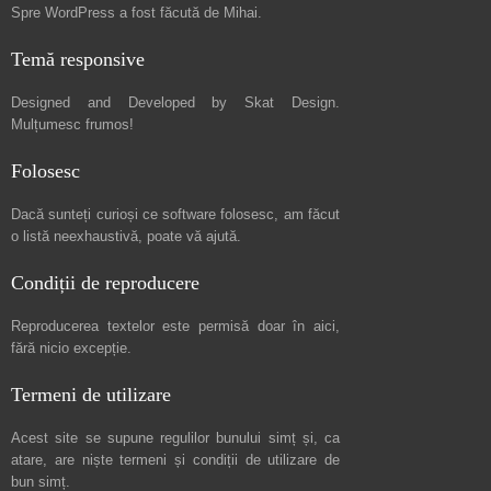
Spre
WordPress a fost făcută de Mihai
.
Temă responsive
Designed and Developed by
Skat Design
.
Mulțumesc frumos!
Folosesc
Dacă sunteți curioși ce software folosesc, am făcut
o listă neexhaustivă
, poate vă ajută.
Condiții de reproducere
Reproducerea textelor este permisă doar în
aici
,
fără nicio excepție.
Termeni de utilizare
Acest site se supune regulilor bunului simț și, ca
atare, are niște
termeni și condiții de utilizare
de
bun simț.