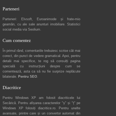
Parteneri
Parteneri:
Elvsoft
,
Euroanimode
și frate-mio
geamăn, cu ale sale
anunturi imobiliare
. Statistici
social media via
Seolium
.
Cum comentez
În primul rând, comentariile trebuiesc scrise cât mai
corect, din punct de vedere gramatical. Apoi, pentru
detalii mai specifice, te rog să consulți pagina
specială cu instrucțiuni despre
cum se
comentează
, asta ca să nu fie surprize neplăcute
bilaterale.
Pentru SEO
.
Diacritice
Pentru Windows XP am folosit diacriticele lui
Secărică
. Pentru afișarea caracterelor "ș" și "ț" pe
Windows XP folosiți
diacritice.ro
. Pentru unelte
avansate, printre care și un convertor automat din