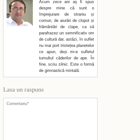
Acum zece ani aș fi spus
despre mine că sunt o
împrejurare de straniu și
comun, de aiurări de clopot și
frământări de clape, ca să
parafrazez un semnificativ om
de cultură dar, astăzi, în suflet
nu mai port tristețea planetelor
ce apun, deși mi-e sufletul
tumultul căderilor de ape. În
fine, scriu zilnic. Este o formă
de gimnastică mintală.
Lasa un raspuns