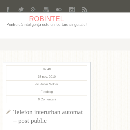
ROBINTEL
Pentru că inteligența este un loc tare singuratic!
07:48
15 nov. 2010
de
Robin Molnar
Fotoblog
0
Comentarii
Telefon interurban automat
– post public