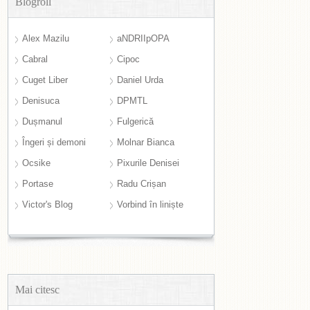
Blogroll
Alex Mazilu
aNDRIIpOPA
Cabral
Cipoc
Cuget Liber
Daniel Urda
Denisuca
DPMTL
Dușmanul
Fulgerică
Îngeri și demoni
Molnar Bianca
Ocsike
Pixurile Denisei
Portase
Radu Crișan
Victor's Blog
Vorbind în liniște
Mai citesc