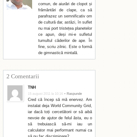
comun, de aiurări de clopot și
frământări de clape, ca să
parafrazez un semnificativ om
de cultură dar, astăzi, în suflet
nu mai port tristețea planetelor
ce apun, deși mi-e sufletul
tumultul căderilor de ape. În
fine, scriu zilnic. Este o formă
de gimnastică mintală.
2 Comentarii
TNH
-
15 august 2011 la 10:16
Raspunde
Cred că încep să mă enervez. Am
instalat deja World Community Grid,
iar dacă toți cercetătorii or să aibă
nevoie de ajutor de felul ăsta, eu o
să trebuiască să-mi iau un
calculator mai performant numai ca
să nu fac discriminare?