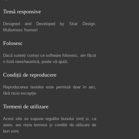
Temă responsive
Designed and Developed by
Skat Design
.
Mulțumesc frumos!
Folosesc
Dacă sunteți curioși ce software folosesc, am făcut
o listă neexhaustivă
, poate vă ajută.
Condiții de reproducere
Reproducerea textelor este permisă doar în
aici
,
fără nicio excepție.
Termeni de utilizare
Acest site se supune regulilor bunului simț și, ca
atare, are niște
termeni și condiții de utilizare
de
bun simț.