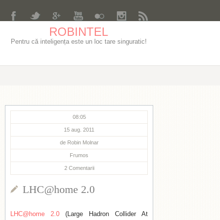
ROBINTEL
Pentru că inteligența este un loc tare singuratic!
08:05
15 aug. 2011
de
Robin Molnar
Frumos
2
Comentarii
LHC@home 2.0
LHC@home 2.0
(Large Hadron Collider At