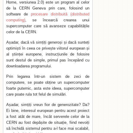
Home, versiunea 2.0) este un program al celor
de la CERN Geneva prin care, folosind un
software de
procesare distribuită (distributed
computing)
, se încearcă crearea unui
supercomputer care să avanseze capabilitățile
celor de la CERN.
Așadar, dacă vă simțiți generoși și dacă sunteți
optimiști în ceea ce privește viitorul european și
al științei europene, instrucțiunile de folosire
sunt destul de simple, primul pas începând cu
downloadarea programului.
Prin legarea într-un sistem de zeci de
computere, se poate obține un supercomputer
foarte puternic, asta este ideea, supercomputer
care poate rula tot felul de simulări.
Așadar, simțiți vreun fior de generozitate? Da?
Ei bine, interesul european pentru acest proiect
a fost atât de mare, încât serverele celor de la
CERN au fost depășite de situație, fiind nevoiți
să închidă sistemul pentru a-l face mai scalabil,