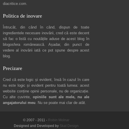
diacritice.com
.
Politica de inovare
Întrucât, din când în când, dispun de toate
ingredientele necesare inovării, cred că este decent
să fac o listă cu noutățile aduse de acest blog în
blogosfera românească. Așadar, din punct de
vedere al inovării iată ce pot spune
despre acest
blog
.
Precizare
Cred că este logic și evident, însă în cazul în care
nu este logic și evident pentru toată lumea: acest
website conține opinii personale, nu de organizație.
Cu alte cuvinte,
opiniile sunt ale mele, nu ale
angajatorului meu
. Nu se poate mai clar de atât.
© 2007 - 2011 -
Robin Molnar
Designed and Developed by
Skat Design