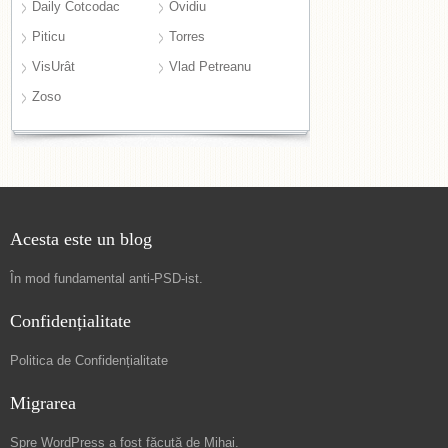
Daily Cotcodac
Ovidiu
Piticu
Torres
VisUrât
Vlad Petreanu
Zoso
Acesta este un blog
În mod fundamental
anti-PSD-ist
.
Confidențialitate
Politica de Confidențialitate
Migrarea
Spre
WordPress a fost făcută de Mihai
.