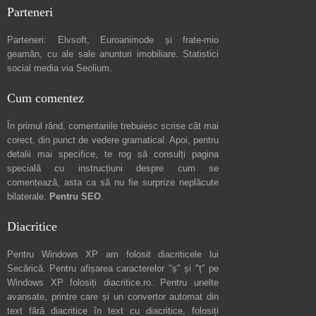
Parteneri
Parteneri:
Elvsoft
,
Euroanimode
și frate-mio
geamăn, cu ale sale
anunturi imobiliare
. Statistici
social media via
Seolium
.
Cum comentez
În primul rând, comentariile trebuiesc scrise cât mai
corect, din punct de vedere gramatical. Apoi, pentru
detalii mai specifice, te rog să consulți pagina
specială cu instrucțiuni despre
cum se
comentează
, asta ca să nu fie surprize neplăcute
bilaterale.
Pentru SEO
.
Diacritice
Pentru Windows XP am folosit diacriticele lui
Secărică
. Pentru afișarea caracterelor "ș" și "ț" pe
Windows XP folosiți
diacritice.ro
. Pentru unelte
avansate, printre care și un convertor automat din
text fără diacritice în text cu diacritice, folosiți