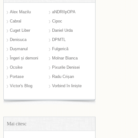
Alex Mazilu
aNDRIIpOPA
Cabral
Cipoc
Cuget Liber
Daniel Urda
Denisuca
DPMTL
Dușmanul
Fulgerică
Îngeri și demoni
Molnar Bianca
Ocsike
Pixurile Denisei
Portase
Radu Crișan
Victor's Blog
Vorbind în liniște
Mai citesc