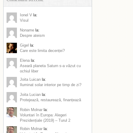
Ionel V
la:
Visul
Noname
la:
Despre ateism
Gigel
la:
Care este limita decenței?
Elena
la:
Aseară planeta Saturn s-a văzut cu
ochiul liber
Joita Luican
la:
Iluminat solar interior pe timp de zi?
Joita Lucian
la:
Protejează, restaurează, finanțează
Robin Molnar
la:
Voluntari în Europa: Alegeri
Prezidențiale (2019) – Turul 2
Robin Molnar
la: