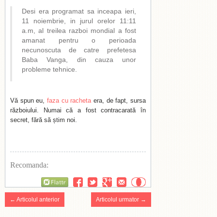
Desi era programat sa inceapa ieri,
11 noiembrie, in jurul orelor 11:11
a.m, al treilea razboi mondial a fost
amanat pentru o perioada
necunoscuta de catre prefetesa
Baba Vanga, din cauza unor
probleme tehnice.
Vă spun eu,
faza cu racheta
era, de fapt, sursa
războiului. Numai că a fost contracarată în
secret, fără să știm noi.
Recomanda:
Flattr
← Articolul anterior
Articolul urmator →