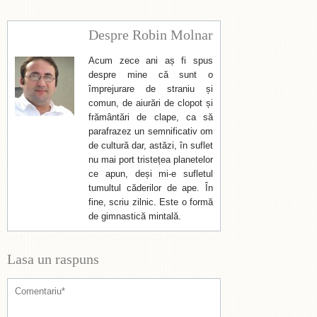
Despre Robin Molnar
Acum zece ani aș fi spus
despre mine că sunt o
împrejurare de straniu și
comun, de aiurări de clopot și
frământări de clape, ca să
parafrazez un semnificativ om
de cultură dar, astăzi, în suflet
nu mai port tristețea planetelor
ce apun, deși mi-e sufletul
tumultul căderilor de ape. În
fine, scriu zilnic. Este o formă
de gimnastică mintală.
Lasa un raspuns