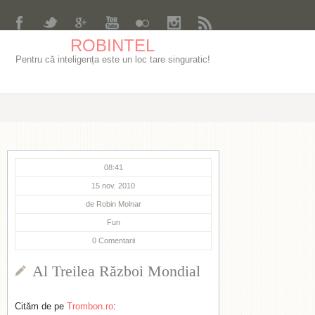
ROBINTEL
Pentru că inteligența este un loc tare singuratic!
08:41
15 nov. 2010
de
Robin Molnar
Fun
0
Comentarii
Al Treilea Război Mondial
Cităm de pe
Trombon.ro
: