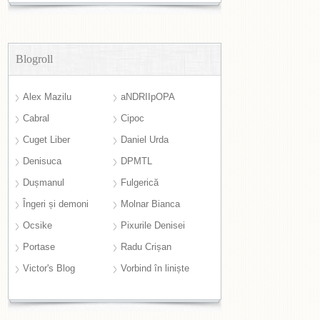
Blogroll
Alex Mazilu
aNDRIIpOPA
Cabral
Cipoc
Cuget Liber
Daniel Urda
Denisuca
DPMTL
Dușmanul
Fulgerică
Îngeri și demoni
Molnar Bianca
Ocsike
Pixurile Denisei
Portase
Radu Crișan
Victor's Blog
Vorbind în liniște