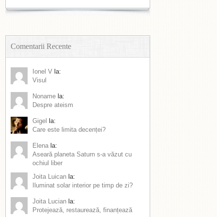
Comentarii Recente
Ionel V
la:
Visul
Noname
la:
Despre ateism
Gigel
la:
Care este limita decenței?
Elena
la:
Aseară planeta Saturn s-a văzut cu
ochiul liber
Joita Luican
la:
Iluminat solar interior pe timp de zi?
Joita Lucian
la:
Protejează, restaurează, finanțează