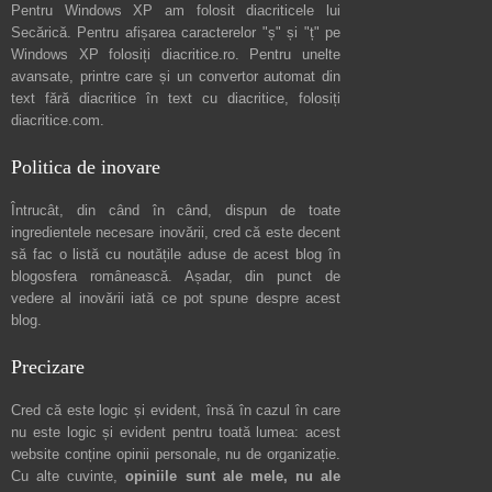
Pentru Windows XP am folosit diacriticele lui
Secărică
. Pentru afișarea caracterelor "ș" și "ț" pe
Windows XP folosiți
diacritice.ro
. Pentru unelte
avansate, printre care și un convertor automat din
text fără diacritice în text cu diacritice, folosiți
diacritice.com
.
Politica de inovare
Întrucât, din când în când, dispun de toate
ingredientele necesare inovării, cred că este decent
să fac o listă cu noutățile aduse de acest blog în
blogosfera românească. Așadar, din punct de
vedere al inovării iată ce pot spune
despre acest
blog
.
Precizare
Cred că este logic și evident, însă în cazul în care
nu este logic și evident pentru toată lumea: acest
website conține opinii personale, nu de organizație.
Cu alte cuvinte,
opiniile sunt ale mele, nu ale