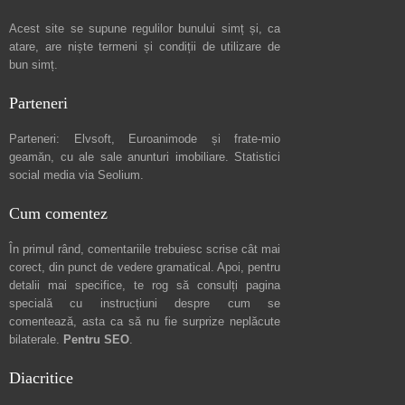
Acest site se supune regulilor bunului simț și, ca
atare, are niște
termeni și condiții de utilizare
de
bun simț.
Parteneri
Parteneri:
Elvsoft
,
Euroanimode
și frate-mio
geamăn, cu ale sale
anunturi imobiliare
. Statistici
social media via
Seolium
.
Cum comentez
În primul rând, comentariile trebuiesc scrise cât mai
corect, din punct de vedere gramatical. Apoi, pentru
detalii mai specifice, te rog să consulți pagina
specială cu instrucțiuni despre
cum se
comentează
, asta ca să nu fie surprize neplăcute
bilaterale.
Pentru SEO
.
Diacritice