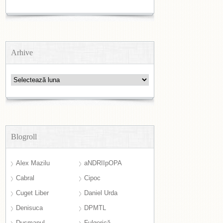
Arhive
Arhive
Blogroll
Alex Mazilu
aNDRIIpOPA
Cabral
Cipoc
Cuget Liber
Daniel Urda
Denisuca
DPMTL
Dușmanul
Fulgerică