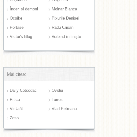
Îngeri și demoni
Molnar Bianca
Ocsike
Pixurile Denisei
Portase
Radu Crișan
Victor's Blog
Vorbind în liniște
Mai citesc
Daily Cotcodac
Ovidiu
Piticu
Torres
VisUrât
Vlad Petreanu
Zoso