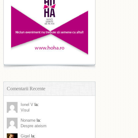
Comentarii Recente
Ionel V
la:
Visul
Noname
la:
Despre ateism
Gigel
la: