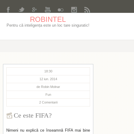
ROBINTEL
Pentru că inteligența este un loc tare singuratic!
18:30
12 iun. 2014
de
Robin Molnar
Fun
2
Comentarii
Ce este FIFA?
Nimeni nu explică ce înseamnă FIFA mai bine