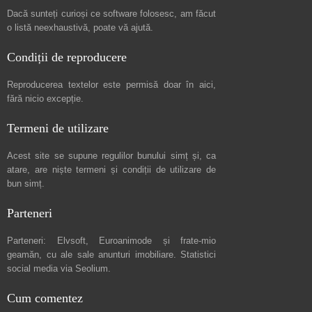
Dacă sunteți curioși ce software folosesc, am făcut
o listă neexhaustivă
, poate vă ajută.
Condiții de reproducere
Reproducerea textelor este permisă doar în
aici
,
fără nicio excepție.
Termeni de utilizare
Acest site se supune regulilor bunului simț și, ca
atare, are niște
termeni și condiții de utilizare
de
bun simț.
Parteneri
Parteneri:
Elvsoft
,
Euroanimode
și frate-mio
geamăn, cu ale sale
anunturi imobiliare
. Statistici
social media via
Seolium
.
Cum comentez