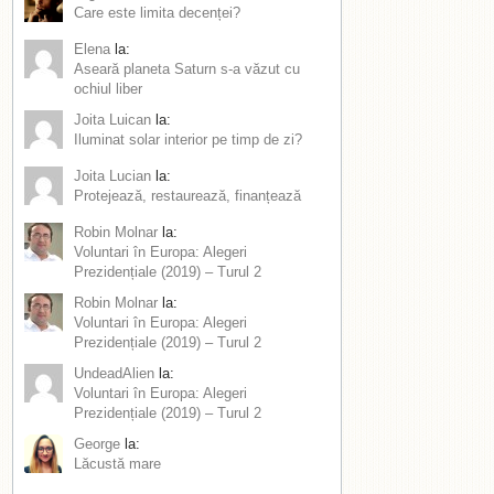
Care este limita decenței?
Elena
la:
Aseară planeta Saturn s-a văzut cu
ochiul liber
Joita Luican
la:
Iluminat solar interior pe timp de zi?
Joita Lucian
la:
Protejează, restaurează, finanțează
Robin Molnar
la:
Voluntari în Europa: Alegeri
Prezidențiale (2019) – Turul 2
Robin Molnar
la:
Voluntari în Europa: Alegeri
Prezidențiale (2019) – Turul 2
UndeadAlien
la:
Voluntari în Europa: Alegeri
Prezidențiale (2019) – Turul 2
George
la:
Lăcustă mare