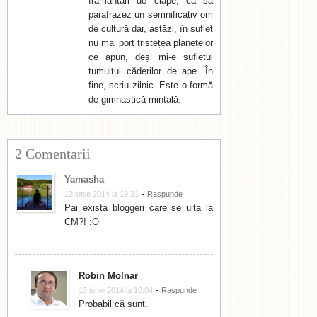
frământări de clape, ca să
parafrazez un semnificativ om
de cultură dar, astăzi, în suflet
nu mai port tristețea planetelor
ce apun, deși mi-e sufletul
tumultul căderilor de ape. În
fine, scriu zilnic. Este o formă
de gimnastică mintală.
2 Comentarii
Yamasha
-
12 iunie 2014 la 19:31
Raspunde
Pai exista bloggeri care se uita la
CM?! :O
Robin Molnar
-
13 iunie 2014 la 10:04
Raspunde
Probabil că sunt.