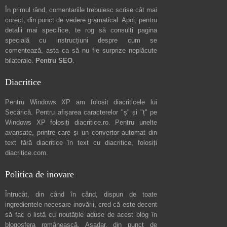
În primul rând, comentariile trebuiesc scrise cât mai
corect, din punct de vedere gramatical. Apoi, pentru
detalii mai specifice, te rog să consulți pagina
specială cu instrucțiuni despre
cum se
comentează
, asta ca să nu fie surprize neplăcute
bilaterale.
Pentru SEO
.
Diacritice
Pentru Windows XP am folosit diacriticele lui
Secărică
. Pentru afișarea caracterelor "ș" și "ț" pe
Windows XP folosiți
diacritice.ro
. Pentru unelte
avansate, printre care și un convertor automat din
text fără diacritice în text cu diacritice, folosiți
diacritice.com
.
Politica de inovare
Întrucât, din când în când, dispun de toate
ingredientele necesare inovării, cred că este decent
să fac o listă cu noutățile aduse de acest blog în
blogosfera românească. Așadar, din punct de