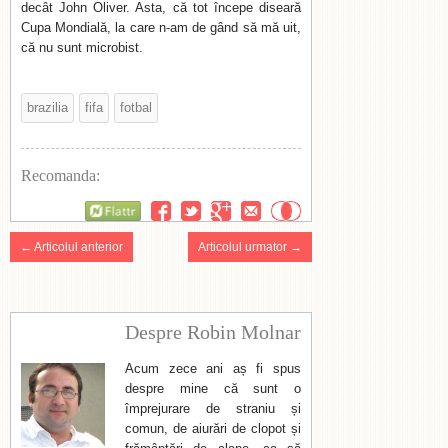
decât John Oliver. Asta, că tot începe diseară
Cupa Mondială, la care n-am de gând să mă uit,
că nu sunt microbist.
brazilia
fifa
fotbal
Recomanda:
Flattr
← Articolul anterior
Articolul urmator →
Despre Robin Molnar
Acum zece ani aș fi spus
despre mine că sunt o
împrejurare de straniu și
comun, de aiurări de clopot și