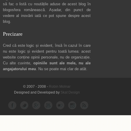
să fac o listă cu noutățile aduse de acest blog în
blogosfera românească. Așadar, din punct de
vedere al inovării iată ce pot spune
despre acest
blog
.
Precizare
Cred că este logic și evident, însă în cazul în care
nu este logic și evident pentru toată lumea: acest
website conține opinii personale, nu de organizație.
Cu alte cuvinte,
opiniile sunt ale mele, nu ale
angajatorului meu
. Nu se poate mai clar de atât.
© 2007 - 2008 -
Robin Molnar
Designed and Developed by
Skat Design