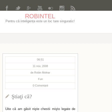
ROBINTEL
Pentru că inteligența este un loc tare singuratic!
06:51
11 nov. 2008
de
Robin Molnar
Fun
0
Comentarii
Ştiaţi că?
Uite că am găsit nişte chestii mişto legate de