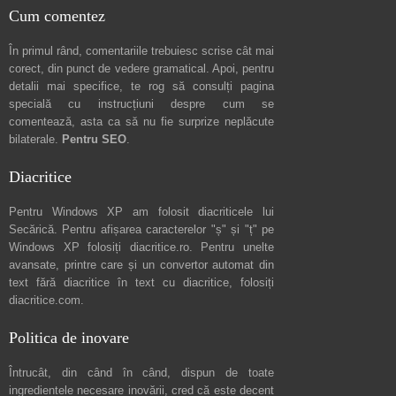
Cum comentez
În primul rând, comentariile trebuiesc scrise cât mai
corect, din punct de vedere gramatical. Apoi, pentru
detalii mai specifice, te rog să consulți pagina
specială cu instrucțiuni despre
cum se
comentează
, asta ca să nu fie surprize neplăcute
bilaterale.
Pentru SEO
.
Diacritice
Pentru Windows XP am folosit diacriticele lui
Secărică
. Pentru afișarea caracterelor "ș" și "ț" pe
Windows XP folosiți
diacritice.ro
. Pentru unelte
avansate, printre care și un convertor automat din
text fără diacritice în text cu diacritice, folosiți
diacritice.com
.
Politica de inovare
Întrucât, din când în când, dispun de toate
ingredientele necesare inovării, cred că este decent