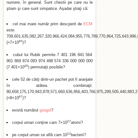
numere, în general. Sunt chestii pe care nu le
ştiam şi care sunt simpatice. Aşadar ştiaţi că:
cel mai mare număr prim descperit de
ECM
este:
709,601,635,082,267,320,966,424,084,955,776,789,770,864,725,643,996,
65
(≈7×10
)?
cubul lui Rubik permite 7 401 196 841 564
901 869 874 093 974 498 574 336 000 000 000
45
(7.401×10
) permutaţii posibile?
cele 52 de cărţi dintr-un pachet pot fi aranjate
în atâtea combinaţii:
80,658,175,170,943,878,571,660,636,856,403,766,975,289,505,440,883,2
67
(≈8×10
)?
există numărul
googol
?
27
corpul uman conţine cam 7×10
atomi?
12
pe corpul uman se află cam 10
bacterii?