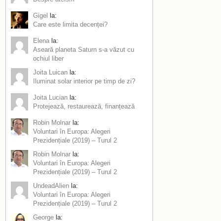
Gigel
la:
Care este limita decenței?
Elena
la:
Aseară planeta Saturn s-a văzut cu
ochiul liber
Joita Luican
la:
Iluminat solar interior pe timp de zi?
Joita Lucian
la:
Protejează, restaurează, finanțează
Robin Molnar
la:
Voluntari în Europa: Alegeri
Prezidențiale (2019) – Turul 2
Robin Molnar
la:
Voluntari în Europa: Alegeri
Prezidențiale (2019) – Turul 2
UndeadAlien
la:
Voluntari în Europa: Alegeri
Prezidențiale (2019) – Turul 2
George
la: