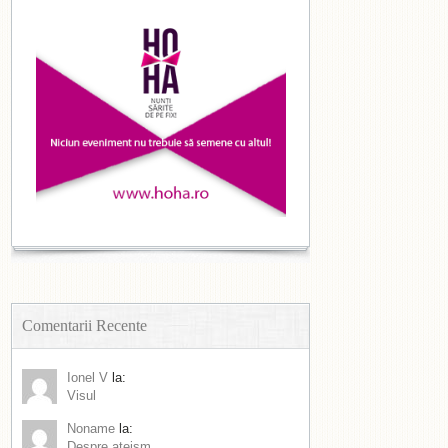
Comentarii Recente
Ionel V
la:
Visul
Noname
la:
Despre ateism