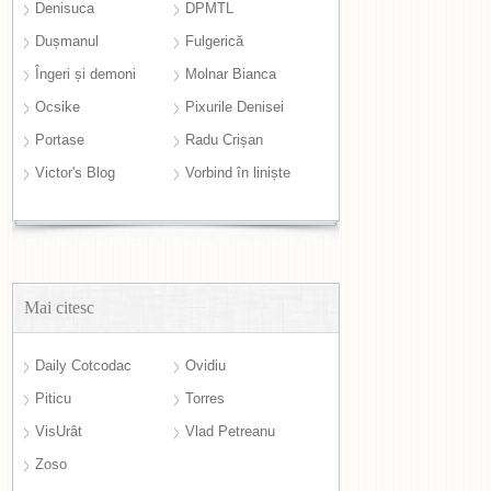
Denisuca
DPMTL
Dușmanul
Fulgerică
Îngeri și demoni
Molnar Bianca
Ocsike
Pixurile Denisei
Portase
Radu Crișan
Victor's Blog
Vorbind în liniște
Mai citesc
Daily Cotcodac
Ovidiu
Piticu
Torres
VisUrât
Vlad Petreanu
Zoso