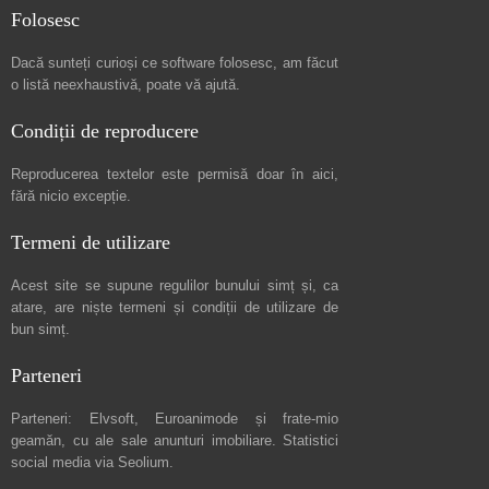
Folosesc
Dacă sunteți curioși ce software folosesc, am făcut
o listă neexhaustivă
, poate vă ajută.
Condiții de reproducere
Reproducerea textelor este permisă doar în
aici
,
fără nicio excepție.
Termeni de utilizare
Acest site se supune regulilor bunului simț și, ca
atare, are niște
termeni și condiții de utilizare
de
bun simț.
Parteneri
Parteneri:
Elvsoft
,
Euroanimode
și frate-mio
geamăn, cu ale sale
anunturi imobiliare
. Statistici
social media via
Seolium
.