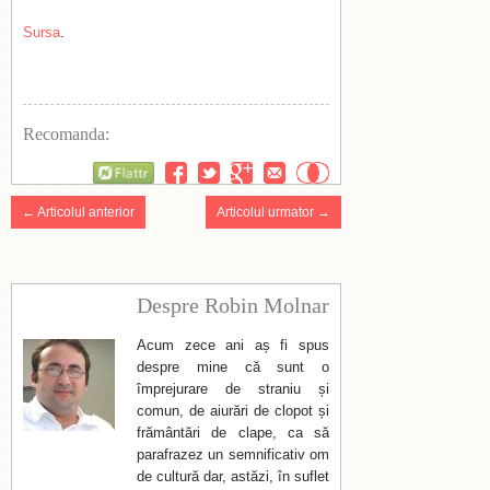
Sursa
.
Recomanda:
Flattr
← Articolul anterior
Articolul urmator →
Despre Robin Molnar
Acum zece ani aș fi spus
despre mine că sunt o
împrejurare de straniu și
comun, de aiurări de clopot și
frământări de clape, ca să
parafrazez un semnificativ om
de cultură dar, astăzi, în suflet