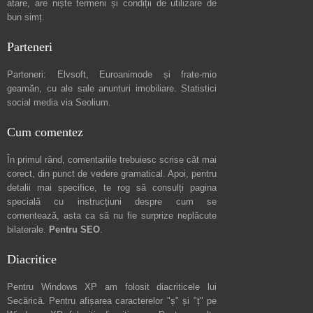
atare, are niște
termeni și condiții de utilizare
de
bun simț.
Parteneri
Parteneri:
Elvsoft
,
Euroanimode
și frate-mio
geamăn, cu ale sale
anunturi imobiliare
. Statistici
social media via
Seolium
.
Cum comentez
În primul rând, comentariile trebuiesc scrise cât mai
corect, din punct de vedere gramatical. Apoi, pentru
detalii mai specifice, te rog să consulți pagina
specială cu instrucțiuni despre
cum se
comentează
, asta ca să nu fie surprize neplăcute
bilaterale.
Pentru SEO
.
Diacritice
Pentru Windows XP am folosit diacriticele lui
Secărică
. Pentru afișarea caracterelor "ș" și "ț" pe