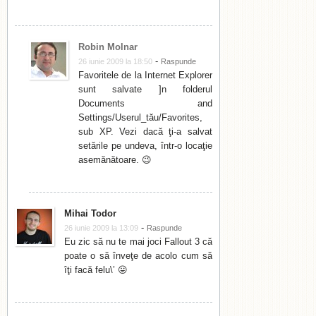
Robin Molnar
-
26 iunie 2009 la 18:50
Raspunde
Favoritele de la Internet Explorer
sunt salvate ]n folderul
Documents and
Settings/Userul_tău/Favorites,
sub XP. Vezi dacă ţi-a salvat
setările pe undeva, într-o locaţie
asemănătoare. 😉
Mihai Todor
-
26 iunie 2009 la 13:09
Raspunde
Eu zic să nu te mai joci Fallout 3 că
poate o să înveţe de acolo cum să
îţi facă felu\’ 😛