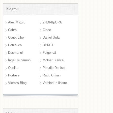
Blogroll
Alex Mazilu
aNDRIIpOPA
Cabral
Cipoc
Cuget Liber
Daniel Urda
Denisuca
DPMTL
Dușmanul
Fulgerică
Îngeri și demoni
Molnar Bianca
Ocsike
Pixurile Denisei
Portase
Radu Crișan
Victor's Blog
Vorbind în liniște