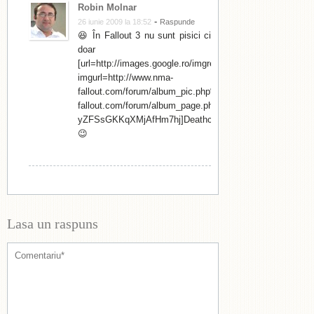
Robin Molnar
-
26 iunie 2009 la 18:52
Raspunde
😆 În Fallout 3 nu sunt pisici ci
doar
[url=http://images.google.ro/imgres?
imgurl=http://www.nma-
fallout.com/forum/album_pic.php%3Fpic_id%3D401&imgre
fallout.com/forum/album_page.php%3Fpic_id%3D401
yZFSsGKKqXMjAfHm7hj]Deathclaws[/url].
😉
Lasa un raspuns