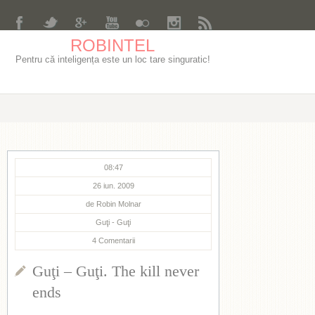
ROBINTEL
Pentru că inteligența este un loc tare singuratic!
08:47
26 iun. 2009
de
Robin Molnar
Guţi - Guţi
4
Comentarii
Guţi – Guţi. The kill never
ends