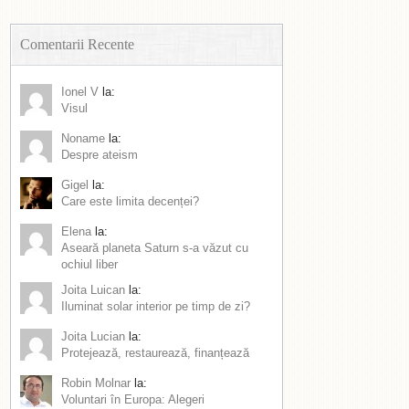
Comentarii Recente
Ionel V
la:
Visul
Noname
la:
Despre ateism
Gigel
la:
Care este limita decenței?
Elena
la:
Aseară planeta Saturn s-a văzut cu
ochiul liber
Joita Luican
la:
Iluminat solar interior pe timp de zi?
Joita Lucian
la:
Protejează, restaurează, finanțează
Robin Molnar
la:
Voluntari în Europa: Alegeri