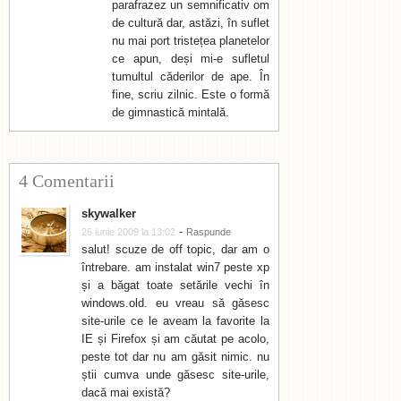
parafrazez un semnificativ om
de cultură dar, astăzi, în suflet
nu mai port tristețea planetelor
ce apun, deși mi-e sufletul
tumultul căderilor de ape. În
fine, scriu zilnic. Este o formă
de gimnastică mintală.
4 Comentarii
skywalker
-
26 iunie 2009 la 13:02
Raspunde
salut! scuze de off topic, dar am o
întrebare. am instalat win7 peste xp
și a băgat toate setările vechi în
windows.old. eu vreau să găsesc
site-urile ce le aveam la favorite la
IE și Firefox și am căutat pe acolo,
peste tot dar nu am găsit nimic. nu
știi cumva unde găsesc site-urile,
dacă mai există?