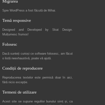
Migrarea
Spre
WordPress a fost făcută de Mihai
.
Temă responsive
Designed and Developed by
Skat Design
.
Mulțumesc frumos!
Folosesc
Dacă sunteți curioși ce software folosesc, am făcut
o listă neexhaustivă
, poate vă ajută.
Condiții de reproducere
Reproducerea textelor este permisă doar în
aici
,
fără nicio excepție.
Termeni de utilizare
Acest site se supune regulilor bunului simț și, ca