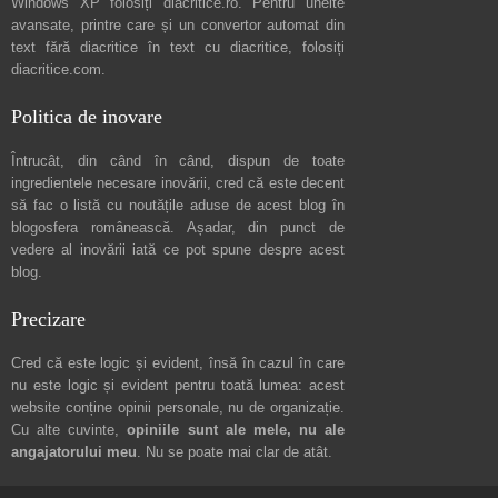
Windows XP folosiți
diacritice.ro
. Pentru unelte
avansate, printre care și un convertor automat din
text fără diacritice în text cu diacritice, folosiți
diacritice.com
.
Politica de inovare
Întrucât, din când în când, dispun de toate
ingredientele necesare inovării, cred că este decent
să fac o listă cu noutățile aduse de acest blog în
blogosfera românească. Așadar, din punct de
vedere al inovării iată ce pot spune
despre acest
blog
.
Precizare
Cred că este logic și evident, însă în cazul în care
nu este logic și evident pentru toată lumea: acest
website conține opinii personale, nu de organizație.
Cu alte cuvinte,
opiniile sunt ale mele, nu ale
angajatorului meu
. Nu se poate mai clar de atât.