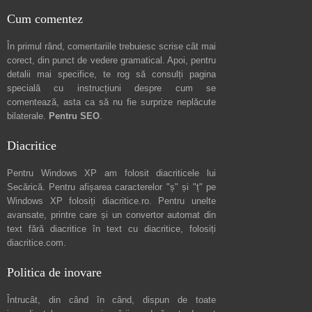
Cum comentez
În primul rând, comentariile trebuiesc scrise cât mai
corect, din punct de vedere gramatical. Apoi, pentru
detalii mai specifice, te rog să consulți pagina
specială cu instrucțiuni despre
cum se
comentează
, asta ca să nu fie surprize neplăcute
bilaterale.
Pentru SEO
.
Diacritice
Pentru Windows XP am folosit diacriticele lui
Secărică
. Pentru afișarea caracterelor "ș" și "ț" pe
Windows XP folosiți
diacritice.ro
. Pentru unelte
avansate, printre care și un convertor automat din
text fără diacritice în text cu diacritice, folosiți
diacritice.com
.
Politica de inovare
Întrucât, din când în când, dispun de toate