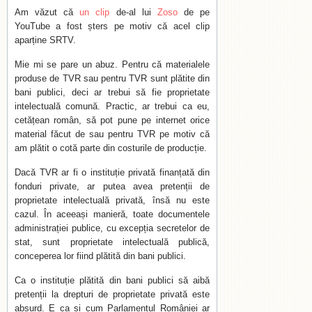
Am văzut că
un clip
de-al lui
Zoso
de pe
YouTube a fost șters pe motiv că acel clip
aparține SRTV.
Mie mi se pare un abuz. Pentru că materialele
produse de TVR sau pentru TVR sunt plătite din
bani publici, deci ar trebui să fie proprietate
intelectuală comună. Practic, ar trebui ca eu,
cetățean român, să pot pune pe internet orice
material făcut de sau pentru TVR pe motiv că
am plătit o cotă parte din costurile de producție.
Dacă TVR ar fi o instituție privată finanțată din
fonduri private, ar putea avea pretenții de
proprietate intelectuală privată, însă nu este
cazul. În aceeași manieră, toate documentele
administrației publice, cu excepția secretelor de
stat, sunt proprietate intelectuală publică,
conceperea lor fiind plătită din bani publici.
Ca o instituție plătită din bani publici să aibă
pretenții la drepturi de proprietate privată este
absurd. E ca și cum Parlamentul României ar