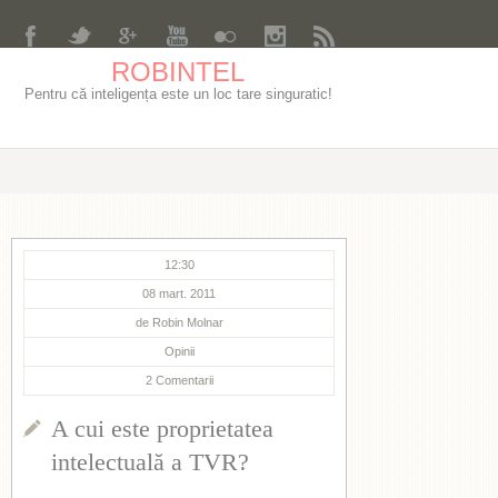
ROBINTEL
Pentru că inteligența este un loc tare singuratic!
12:30
08 mart. 2011
de
Robin Molnar
Opinii
2
Comentarii
A cui este proprietatea
intelectuală a TVR?