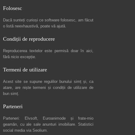
Folosesc
Dacă sunteți curioși ce software folosesc, am făcut
o listă neexhaustivă
, poate vă ajută.
Condiții de reproducere
Reproducerea textelor este permisă doar în
aici
,
fără nicio excepție.
Termeni de utilizare
Acest site se supune regulilor bunului simț și, ca
atare, are niște
termeni și condiții de utilizare
de
bun simț.
Parteneri
Parteneri:
Elvsoft
,
Euroanimode
și frate-mio
geamăn, cu ale sale
anunturi imobiliare
. Statistici
social media via
Seolium
.