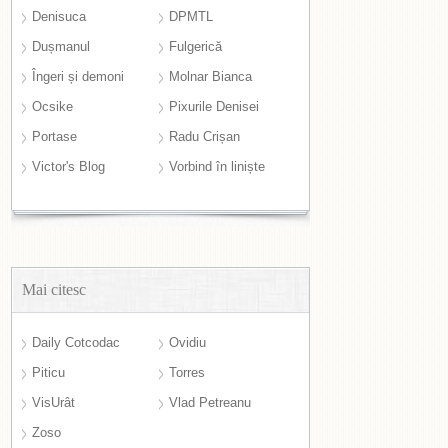
Denisuca
DPMTL
Dușmanul
Fulgerică
Îngeri și demoni
Molnar Bianca
Ocsike
Pixurile Denisei
Portase
Radu Crișan
Victor's Blog
Vorbind în liniște
Mai citesc
Daily Cotcodac
Ovidiu
Piticu
Torres
VisUrât
Vlad Petreanu
Zoso