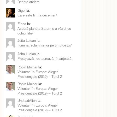
Despre ateism
Gigel
la:
Care este limita decenței?
Elena
la:
Aseară planeta Saturn s-a văzut cu
ochiul liber
Joita Luican
la:
Iluminat solar interior pe timp de zi?
Joita Lucian
la:
Protejează, restaurează, finanțează
Robin Molnar
la:
Voluntari în Europa: Alegeri
Prezidențiale (2019) – Turul 2
Robin Molnar
la:
Voluntari în Europa: Alegeri
Prezidențiale (2019) – Turul 2
UndeadAlien
la:
Voluntari în Europa: Alegeri
Prezidențiale (2019) – Turul 2