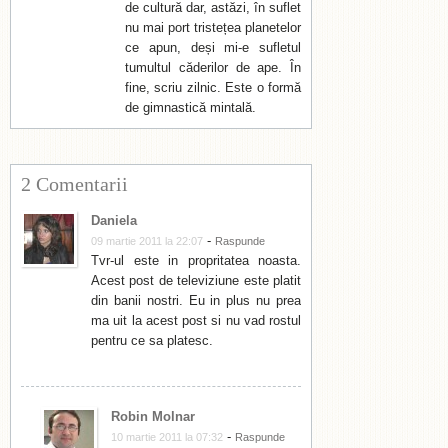
de cultură dar, astăzi, în suflet
nu mai port tristețea planetelor
ce apun, deși mi-e sufletul
tumultul căderilor de ape. În
fine, scriu zilnic. Este o formă
de gimnastică mintală.
2 Comentarii
Daniela
-
09 martie 2011 la 22:07
Raspunde
Tvr-ul este in propritatea noasta.
Acest post de televiziune este platit
din banii nostri. Eu in plus nu prea
ma uit la acest post si nu vad rostul
pentru ce sa platesc.
Robin Molnar
-
10 martie 2011 la 07:32
Raspunde