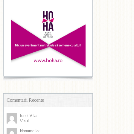
Comentarii Recente
Ionel V
la:
Visul
Noname
la: