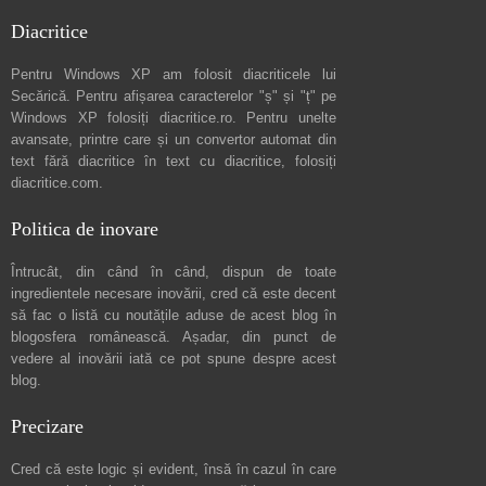
Diacritice
Pentru Windows XP am folosit diacriticele lui
Secărică
. Pentru afișarea caracterelor "ș" și "ț" pe
Windows XP folosiți
diacritice.ro
. Pentru unelte
avansate, printre care și un convertor automat din
text fără diacritice în text cu diacritice, folosiți
diacritice.com
.
Politica de inovare
Întrucât, din când în când, dispun de toate
ingredientele necesare inovării, cred că este decent
să fac o listă cu noutățile aduse de acest blog în
blogosfera românească. Așadar, din punct de
vedere al inovării iată ce pot spune
despre acest
blog
.
Precizare
Cred că este logic și evident, însă în cazul în care