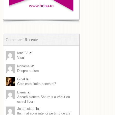
Comentarii Recente
Ionel V
la:
Visul
Noname
la:
Despre ateism
Gigel
la:
Care este limita decenței?
Elena
la:
Aseară planeta Saturn s-a văzut cu
ochiul liber
Joita Luican
la:
Iluminat solar interior pe timp de zi?