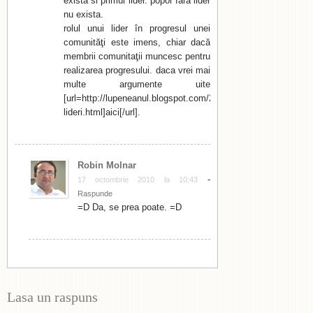
exista si primul lider. popor fara lider
nu exista.
rolul unui lider în progresul unei
comunităţi este imens, chiar dacă
membrii comunitaţii muncesc pentru
realizarea progresului. daca vrei mai
multe argumente uite
[url=http://lupeneanul.blogspot.com/2010/10/despre-
lideri.html]aici[/url].
Robin Molnar
-
17 octombrie 2010 la 10:43
Raspunde
=D Da, se prea poate. =D
Lasa un raspuns