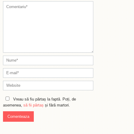
Vreau să fiu părtaș la faptă. Poți, de
asemenea,
să fii părtaș
și fără martori.