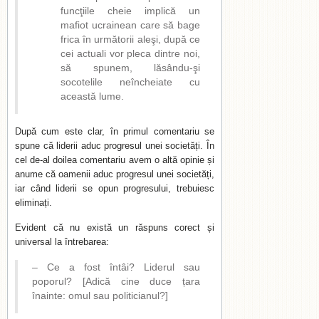
funcţiile cheie implică un
mafiot ucrainean care să bage
frica în următorii aleşi, după ce
cei actuali vor pleca dintre noi,
să spunem, lăsându-şi
socotelile neîncheiate cu
această lume.
După cum este clar, în primul comentariu se
spune că liderii aduc progresul unei societăți. În
cel de-al doilea comentariu avem o altă opinie și
anume că oamenii aduc progresul unei societăți,
iar când liderii se opun progresului, trebuiesc
eliminați.
Evident că nu există un răspuns corect și
universal la întrebarea:
– Ce a fost întâi? Liderul sau
poporul? [Adică cine duce țara
înainte: omul sau politicianul?]