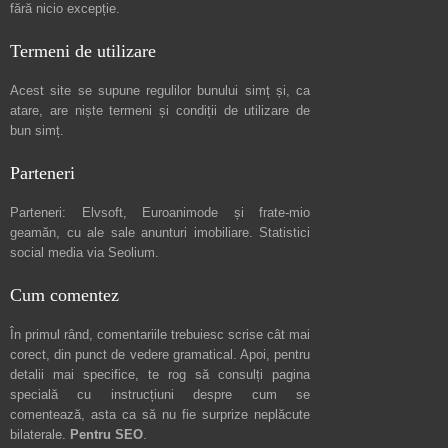
fără nicio excepție.
Termeni de utilizare
Acest site se supune regulilor bunului simț și, ca
atare, are niște
termeni și condiții de utilizare
de
bun simț.
Parteneri
Parteneri:
Elvsoft
,
Euroanimode
și frate-mio
geamăn, cu ale sale
anunturi imobiliare
. Statistici
social media via
Seolium
.
Cum comentez
În primul rând, comentariile trebuiesc scrise cât mai
corect, din punct de vedere gramatical. Apoi, pentru
detalii mai specifice, te rog să consulți pagina
specială cu instrucțiuni despre
cum se
comentează
, asta ca să nu fie surprize neplăcute
bilaterale.
Pentru SEO
.