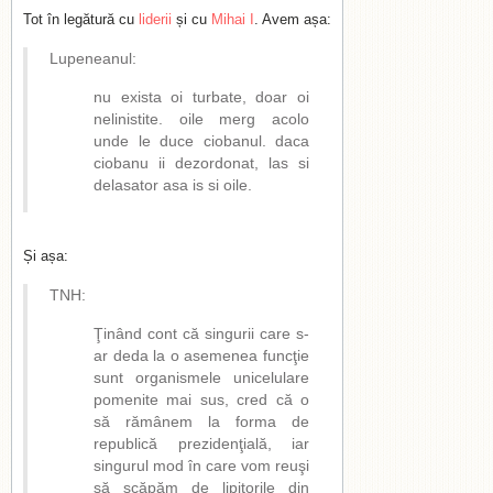
Tot în legătură cu
liderii
și cu
Mihai I
. Avem așa:
Lupeneanul:
nu exista oi turbate, doar oi
nelinistite. oile merg acolo
unde le duce ciobanul. daca
ciobanu ii dezordonat, las si
delasator asa is si oile.
Și așa:
TNH:
Ţinând cont că singurii care s-
ar deda la o asemenea funcţie
sunt organismele unicelulare
pomenite mai sus, cred că o
să rămânem la forma de
republică prezidenţială, iar
singurul mod în care vom reuşi
să scăpăm de lipitorile din