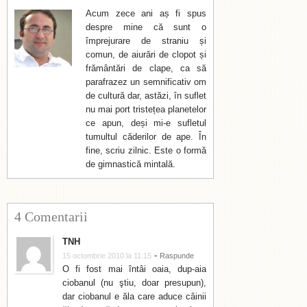
Acum zece ani aș fi spus
despre mine că sunt o
împrejurare de straniu și
comun, de aiurări de clopot și
frământări de clape, ca să
parafrazez un semnificativ om
de cultură dar, astăzi, în suflet
nu mai port tristețea planetelor
ce apun, deși mi-e sufletul
tumultul căderilor de ape. În
fine, scriu zilnic. Este o formă
de gimnastică mintală.
4 Comentarii
TNH
-
15 octombrie 2010 la 11:15
Raspunde
O fi fost mai întâi oaia, dup-aia
ciobanul (nu ştiu, doar presupun),
dar ciobanul e ăla care aduce câinii