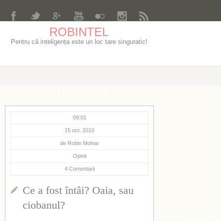
ROBINTEL
Pentru că inteligența este un loc tare singuratic!
09:01
15 oct. 2010
de
Robin Molnar
Opinii
4
Comentarii
Ce a fost întâi? Oaia, sau
ciobanul?