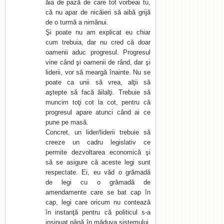
ăia de pază de care tot vorbeai tu,
că nu apar de nicăieri să aibă grijă
de o turmă a nimănui.
Şi poate nu am explicat eu chiar
cum trebuia, dar nu cred că doar
oamenii aduc progresul. Progresul
vine când şi oamenii de rând, dar şi
liderii, vor să meargă înainte. Nu se
poate ca unii să vrea, alţii să
aştepte să facă ăilalţi. Trebuie să
muncim toţi cot la cot, pentru că
progresul apare atunci când ai ce
pune pe masă.
Concret, un lider/liderii trebuie să
creeze un cadru legislativ ce
permite dezvoltarea economică şi
să se asigure că aceste legi sunt
respectate. Ei, eu văd o grămadă
de legi cu o grămadă de
amendamente care se bat cap în
cap, legi care oricum nu contează
în instanţă pentru că politicul s-a
insinuat până în măduva sistemului.