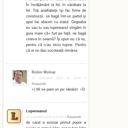
În învăţământ la fel, în sănătate la
fel. Toţi analfabeţii îşi fac firme de
construcţii, se bagă într-un partid şi
apoi fac afaceri cu statul. Degeaba
eu sau tu sau lupeneanul strigăm în
gura mare că-i furt pe faţă, ne bagă
cineva în seamă? Îţi spun eu că nu,
pentru că n-au nicio ruşine. Pentru
că ei nu dau socoteală nimănui.
Robin Molnar
-
17 octombrie 2010 la 10:42
Raspunde
=) Mi se pare un pic idealist. =D
Lupeneanul
-
15 octombrie 2010 la 13:00
Raspunde
de cand a existat primul popor a