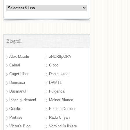
Arhive
Blogroll
Alex Mazilu
aNDRIIpOPA
Cabral
Cipoc
Cuget Liber
Daniel Urda
Denisuca
DPMTL
Dușmanul
Fulgerică
Îngeri și demoni
Molnar Bianca
Ocsike
Pixurile Denisei
Portase
Radu Crișan
Victor's Blog
Vorbind în liniște