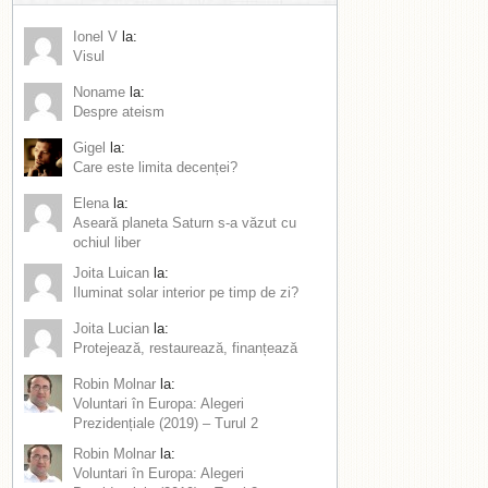
Ionel V
la:
Visul
Noname
la:
Despre ateism
Gigel
la:
Care este limita decenței?
Elena
la:
Aseară planeta Saturn s-a văzut cu
ochiul liber
Joita Luican
la:
Iluminat solar interior pe timp de zi?
Joita Lucian
la:
Protejează, restaurează, finanțează
Robin Molnar
la:
Voluntari în Europa: Alegeri
Prezidențiale (2019) – Turul 2
Robin Molnar
la:
Voluntari în Europa: Alegeri