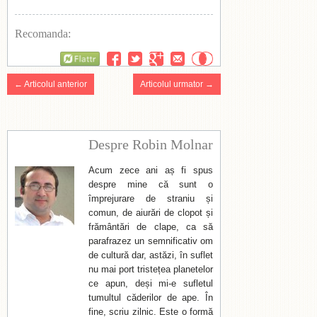
Recomanda:
Flattr
← Articolul anterior
Articolul urmator →
Despre Robin Molnar
Acum zece ani aș fi spus
despre mine că sunt o
împrejurare de straniu și
comun, de aiurări de clopot și
frământări de clape, ca să
parafrazez un semnificativ om
de cultură dar, astăzi, în suflet
nu mai port tristețea planetelor
ce apun, deși mi-e sufletul
tumultul căderilor de ape. În
fine, scriu zilnic. Este o formă