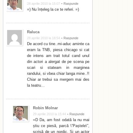
-
28 aprilie 2010 la 15:07
Raspunde
=) Nu înțeleg la ce te referi. =)
Raluca
-
28 aprilie 2010 la 18:54
Raspunde
De acord cu tine..mi-aduc aminte ca
eram la TNB, piesa chicago si cat
de intens am trait totul cand unul
din actori a alergat de pe scena pe
scari si stateam in marginea
randului, si vbea chiar langa mine..!!
Chiar ar trebui sa mergem mai des
la teatru…
Robin Molnar
-
29 aprilie 2010 la 15:44
Raspunde
=D Da, am fost odată la nu mai
știu ce piesă, parcă \”Paștele\”,
scrisă de un nordic. Și un actor