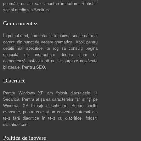
geamăn, cu ale sale
anunturi imobiliare
. Statistici
social media via
Seolium
.
Cum comentez
În primul rând, comentariile trebuiesc scrise cât mai
corect, din punct de vedere gramatical. Apoi, pentru
detalii mai specifice, te rog să consulți pagina
specială cu instrucțiuni despre
cum se
comentează
, asta ca să nu fie surprize neplăcute
bilaterale.
Pentru SEO
.
Diacritice
Pentru Windows XP am folosit diacriticele lui
Secărică
. Pentru afișarea caracterelor "ș" și "ț" pe
Windows XP folosiți
diacritice.ro
. Pentru unelte
avansate, printre care și un convertor automat din
text fără diacritice în text cu diacritice, folosiți
diacritice.com
.
Politica de inovare