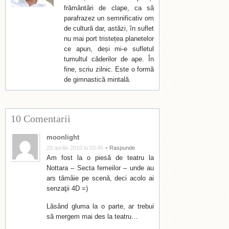
frământări de clape, ca să
parafrazez un semnificativ om
de cultură dar, astăzi, în suflet
nu mai port tristețea planetelor
ce apun, deși mi-e sufletul
tumultul căderilor de ape. În
fine, scriu zilnic. Este o formă
de gimnastică mintală.
10 Comentarii
moonlight
-
28 aprilie 2010 la 03:45
Raspunde
Am fost la o piesă de teatru la
Nottara – Secta femeilor – unde au
ars tămâie pe scenă, deci acolo ai
senzaţii 4D =)
Lăsând gluma la o parte, ar trebui
să mergem mai des la teatru…