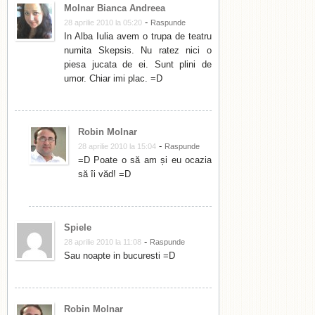
Molnar Bianca Andreea
-
28 aprilie 2010 la 05:20
Raspunde
In Alba Iulia avem o trupa de teatru
numita Skepsis. Nu ratez nici o
piesa jucata de ei. Sunt plini de
umor. Chiar imi plac. =D
Robin Molnar
-
28 aprilie 2010 la 15:04
Raspunde
=D Poate o să am și eu ocazia
să îi văd! =D
Spiele
-
28 aprilie 2010 la 11:08
Raspunde
Sau noapte in bucuresti =D
Robin Molnar