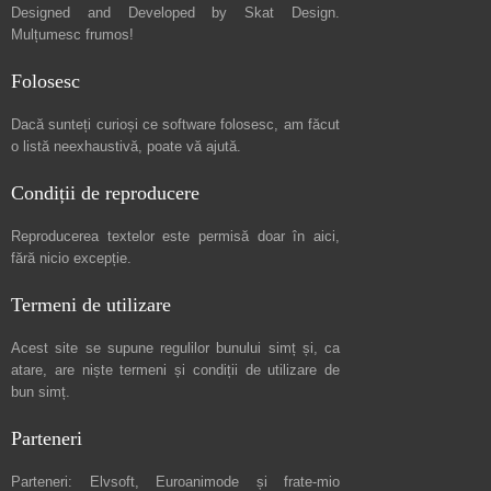
Designed and Developed by
Skat Design
.
Mulțumesc frumos!
Folosesc
Dacă sunteți curioși ce software folosesc, am făcut
o listă neexhaustivă
, poate vă ajută.
Condiții de reproducere
Reproducerea textelor este permisă doar în
aici
,
fără nicio excepție.
Termeni de utilizare
Acest site se supune regulilor bunului simț și, ca
atare, are niște
termeni și condiții de utilizare
de
bun simț.
Parteneri
Parteneri:
Elvsoft
,
Euroanimode
și frate-mio