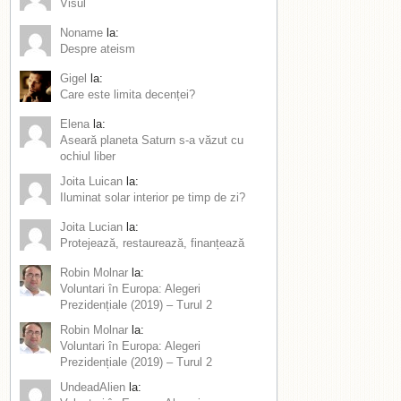
Visul
Noname
la:
Despre ateism
Gigel
la:
Care este limita decenței?
Elena
la:
Aseară planeta Saturn s-a văzut cu
ochiul liber
Joita Luican
la:
Iluminat solar interior pe timp de zi?
Joita Lucian
la:
Protejează, restaurează, finanțează
Robin Molnar
la:
Voluntari în Europa: Alegeri
Prezidențiale (2019) – Turul 2
Robin Molnar
la:
Voluntari în Europa: Alegeri
Prezidențiale (2019) – Turul 2
UndeadAlien
la: