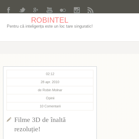
ROBINTEL
Pentru că inteligența este un loc tare singuratic!
02:12
28 apr. 2010
de
Robin Molnar
Opinii
10
Comentarii
Filme 3D de înaltă
rezoluție!