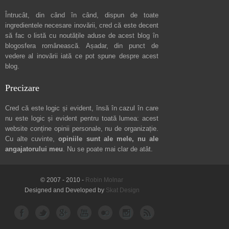
Întrucât, din când în când, dispun de toate
ingredientele necesare inovării, cred că este decent
să fac o listă cu noutățile aduse de acest blog în
blogosfera românească. Așadar, din punct de
vedere al inovării iată ce pot spune
despre acest
blog
.
Precizare
Cred că este logic și evident, însă în cazul în care
nu este logic și evident pentru toată lumea: acest
website conține opinii personale, nu de organizație.
Cu alte cuvinte,
opiniile sunt ale mele, nu ale
angajatorului meu
. Nu se poate mai clar de atât.
© 2007 - 2010 -
Robin Molnar
Designed and Developed by
Skat Design