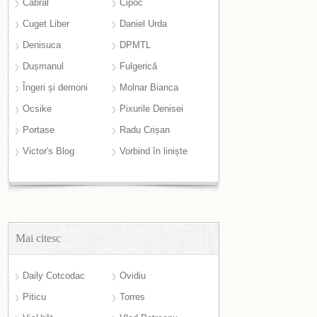
Cabral
Cipoc
Cuget Liber
Daniel Urda
Denisuca
DPMTL
Dușmanul
Fulgerică
Îngeri și demoni
Molnar Bianca
Ocsike
Pixurile Denisei
Portase
Radu Crișan
Victor's Blog
Vorbind în liniște
Mai citesc
Daily Cotcodac
Ovidiu
Piticu
Torres