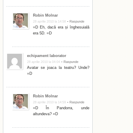
Robin Molnar
-
28 aprilie 2010 la 14:58
Raspunde
=D Eh, dacă era și înghesuială
era 5D. =D
echipament laborator
-
28 aprilie 2010 la 04:04
Raspunde
Avatar se joaca la teatru? Unde?
=D
Robin Molnar
-
28 aprilie 2010 la 14:59
Raspunde
=D În Pandorra, unde
altundeva? =D