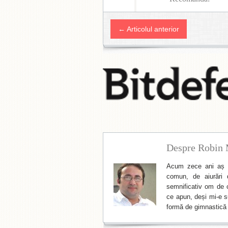
← Articolul anterior
Despre Robin 
Acum zece ani aș f
comun, de aiurări 
semnificativ om de cu
ce apun, deși mi-e su
formă de gimnastică 