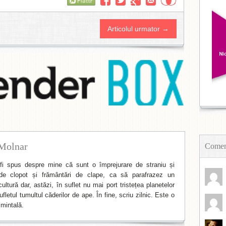
Flattr
Articolul urmator →
Molnar
Coment
i spus despre mine că sunt o împrejurare de straniu și
de clopot și frământări de clape, ca să parafrazez un
ltură dar, astăzi, în suflet nu mai port tristețea planetelor
fletul tumultul căderilor de ape. În fine, scriu zilnic. Este o
mintală.