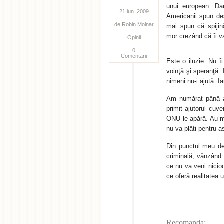
unui european. Da
21 iun. 2009
Americanii spun des
de
Robin Molnar
mai spun că spijin
mor crezând că îi v
Opinii
0
Comentarii
Este o iluzie. Nu î
voinţă şi speranţă. I
nimeni nu-i ajută. Ia
Am numărat până acu
primit ajutorul cu
ONU le apără. Au m
nu va plăti pentru a
Din punctul meu d
criminală, vânzând 
ce nu va veni niciod
ce oferă realitatea 
Recomanda: