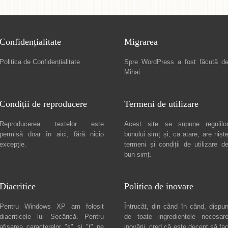
Confidențialitate
Migrarea
Politica de Confidențialitate
Spre
WordPress a fost făcută d
Mihai
.
Condiții de reproducere
Termeni de utilizare
Reproducerea textelor este
Acest site se supune regulilo
permisă doar în
aici
, fără nicio
bunului simț și, ca atare, are nișt
excepție.
termeni și condiții de utilizare
d
bun simț.
Diacritice
Politica de inovare
Pentru Windows XP am folosit
Întrucât, din când în când, dispu
diacriticele lui
Secărică
. Pentru
de toate ingredientele necesar
afișarea caracterelor "ș" și "ț" pe
inovării, cred că este decent să fa