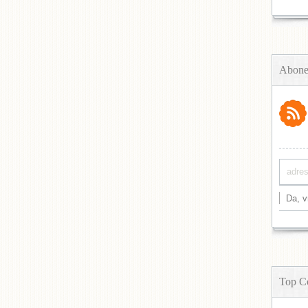
Abone
Top C