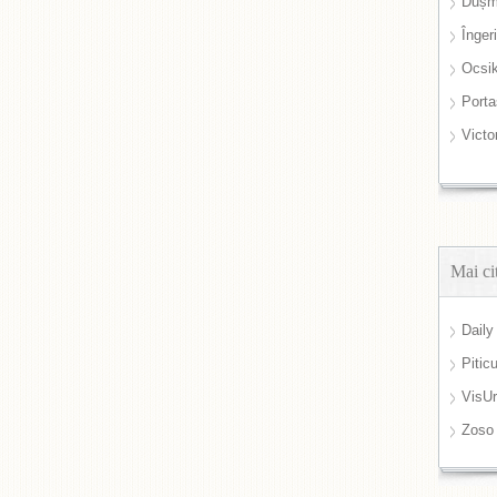
Dușm
Înger
Ocsi
Port
Victo
Mai ci
Daily
Pitic
VisUr
Zoso