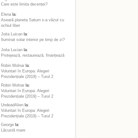
Care este limita decenței?
Elena
la:
Aseară planeta Saturn s-a văzut cu
ochiul liber
Joita Luican
la:
Iluminat solar interior pe timp de zi?
Joita Lucian
la:
Protejează, restaurează, finanțează
Robin Molnar
la:
Voluntari în Europa: Alegeri
Prezidențiale (2019) – Turul 2
Robin Molnar
la:
Voluntari în Europa: Alegeri
Prezidențiale (2019) – Turul 2
UndeadAlien
la:
Voluntari în Europa: Alegeri
Prezidențiale (2019) – Turul 2
George
la:
Lăcustă mare