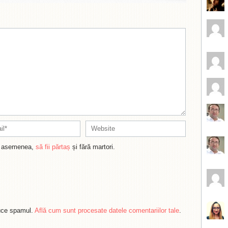
de asemenea,
să fii părtaș
și fără martori.
duce spamul.
Află cum sunt procesate datele comentariilor tale
.