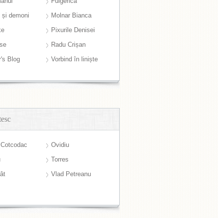
anul
Fulgerică
i și demoni
Molnar Bianca
ke
Pixurile Denisei
ase
Radu Crișan
r's Blog
Vorbind în liniște
tesc
 Cotcodac
Ovidiu
u
Torres
ât
Vlad Petreanu