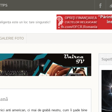
TTPS
eligența este un loc tare singuratic!
GALERIE FOTO
Super
cană
 nici anti american, ci mai de grabă neutru, cum îi şade bine