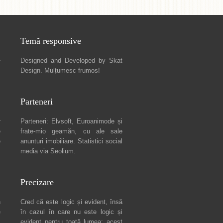
Temă responsive
e
Designed and Developed by
Skat
Design
. Mulțumesc frumos!
Parteneri
r
Parteneri:
Elvsoft
,
Euroanimode
și
e
frate-mio geamăn, cu ale sale
e
anunturi imobiliare
. Statistici social
media via
Seolium
.
Precizare
n
Cred că este logic și evident, însă
e
în cazul în care nu este logic și
c
evident pentru toată lumea: acest