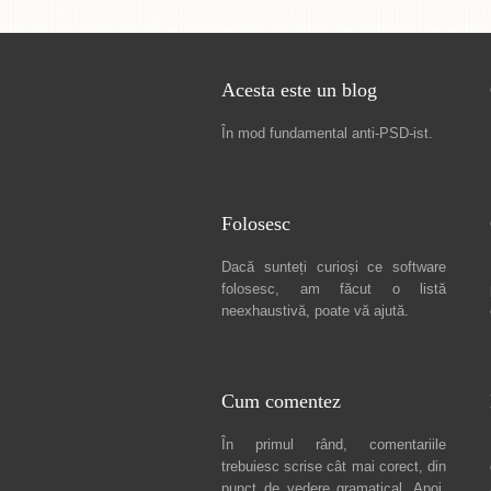
Acesta este un blog
În mod fundamental
anti-PSD-ist
.
Folosesc
Dacă sunteți curioși ce software
folosesc, am făcut
o listă
neexhaustivă
, poate vă ajută.
Cum comentez
În primul rând, comentariile
trebuiesc scrise cât mai corect, din
punct de vedere gramatical. Apoi,