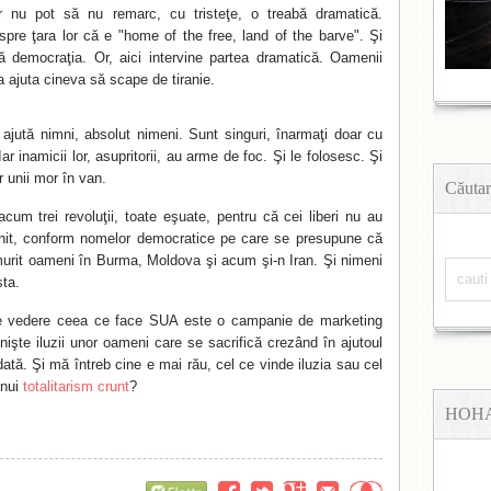
r nu pot să nu remarc, cu tristeţe, o treabă dramatică.
pre ţara lor că e "home of the free, land of the barve". Şi
ă democraţia. Or, aici intervine partea dramatică. Oamenii
a ajuta cineva să scape de tiranie.
i ajută nimni, absolut nimeni. Sunt singuri, înarmaţi doar cu
ar inamicii lor, asupritorii, au arme de foc. Şi le folosesc. Şi
r unii mor în van.
Căutar
m trei revoluţii, toate eşuate, pentru că cei liberi nu au
venit, conform nomelor democratice pe care se presupune că
urit oameni în Burma, Moldova şi acum şi-n Iran. Şi nimeni
sta.
e vedere ceea ce face SUA este o campanie de marketing
nişte iluzii unor oameni care se sacrifică crezând în ajutoul
ată. Şi mă întreb cine e mai rău, cel ce vinde iluzia sau cel
unui
totalitarism crunt
?
HOH