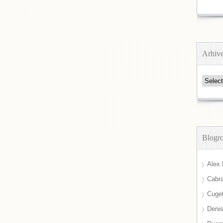
Arhiv
Arhive
Blogro
Alex 
Cabra
Cuget
Deni