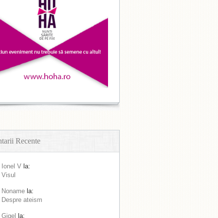
arii Recente
Ionel V
la:
Visul
Noname
la:
Despre ateism
Gigel
la: